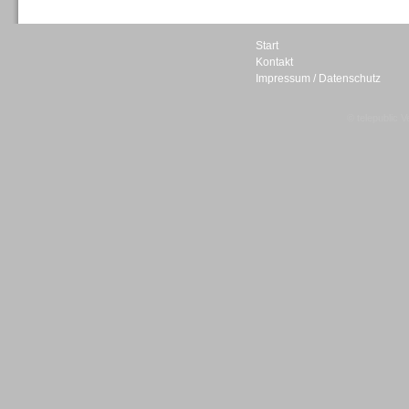
Start
Kontakt
Impressum / Datenschutz
Sprachdialogsysteme u. Ki/
Sprachassistenten
© telepublic V
Sprachdialogsysteme u. Ki/
Sprachassistenten