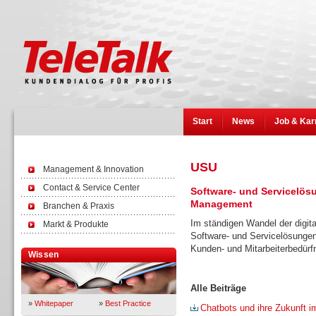
Start
News
Job & Kar
USU
Management & Innovation
Contact & Service Center
Software- und Servicelös
Management
Branchen & Praxis
Im ständigen Wandel der digita
Markt & Produkte
Software- und Servicelösunge
Kunden- und Mitarbeiterbedürfn
Wissen
Alle Beiträge
»
Whitepaper
»
Best Practice
Chatbots und ihre Zukunft 