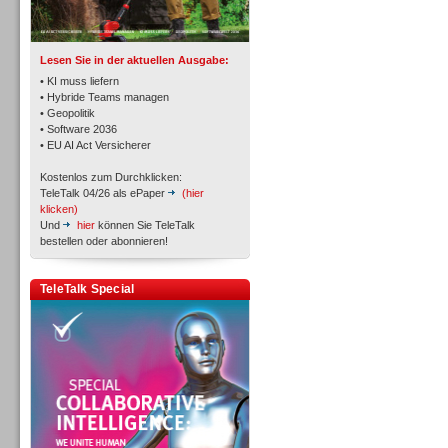
TK- und ACD-Systeme
Lesen Sie in der aktuellen Ausgabe:
• KI muss liefern
• Hybride Teams managen
• Geopolitik
• Software 2036
Workforce-Management
• EU AI Act Versicherer
Kostenlos zum Durchklicken:
TeleTalk 04/26 als ePaper
(hier
klicken)
Und
hier
können Sie TeleTalk
bestellen oder abonnieren!
Personal
TeleTalk Special
Personal