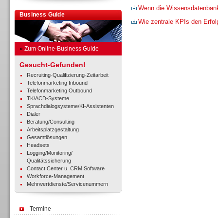
Wenn die Wissensdatenbank m
Business Guide
Wie zentrale KPIs den Erfo
»
Zum Online-Business Guide
Gesucht-Gefunden!
Recruiting-Qualifizierung-Zeitarbeit
Telefonmarketing Inbound
Telefonmarketing Outbound
TK/ACD-Systeme
Sprachdialogsysteme/KI-Assistenten
Dialer
Beratung/Consulting
Arbeitsplatzgestaltung
Gesamtlösungen
Headsets
Logging/Monitoring/
Qualitätssicherung
Contact Center u. CRM Software
Workforce-Management
Mehrwertdienste/Servicenummern
Termine