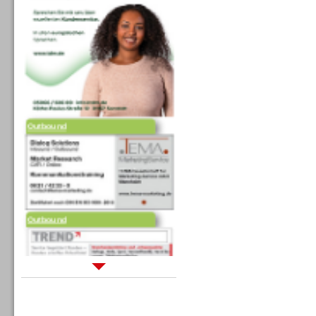
Outbound
Outbound
Sprachdialogsysteme u. Ki/
Sprachassistenten