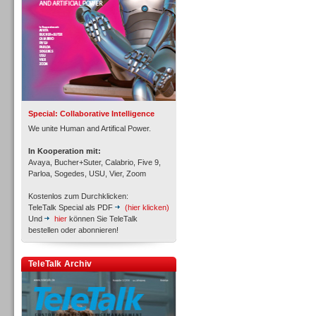
Inbound
Special: Collaborative Intelligence
We unite Human and Artifical Power.
In Kooperation mit:
Avaya, Bucher+Suter, Calabrio, Five 9,
Parloa, Sogedes, USU, Vier, Zoom
Kostenlos zum Durchklicken:
TeleTalk Special als PDF
(hier klicken)
Und
hier
können Sie TeleTalk
bestellen oder abonnieren!
TeleTalk Archiv
Inbound