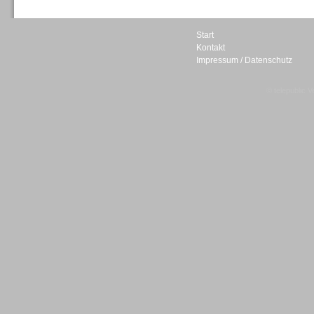
Start
Kontakt
Impressum / Datenschutz
Sprachdialogsysteme u. Ki/
Sprachassistenten
© telepublic V
Sprachdialogsysteme u. Ki/
Sprachassistenten