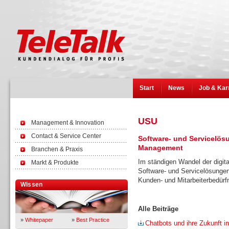
Start
News
Job & Kar
USU
Management & Innovation
Contact & Service Center
Software- und Servicelös
Management
Branchen & Praxis
Im ständigen Wandel der digita
Markt & Produkte
Software- und Servicelösunge
Kunden- und Mitarbeiterbedürfn
Wissen
Alle Beiträge
»
Whitepaper
»
Best Practice
Chatbots und ihre Zukunft 