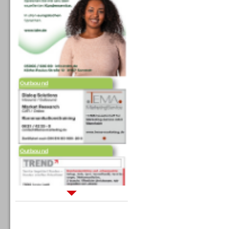
Outbound
Outbound
Sprachdialogsysteme u. Ki/
Sprachassistenten