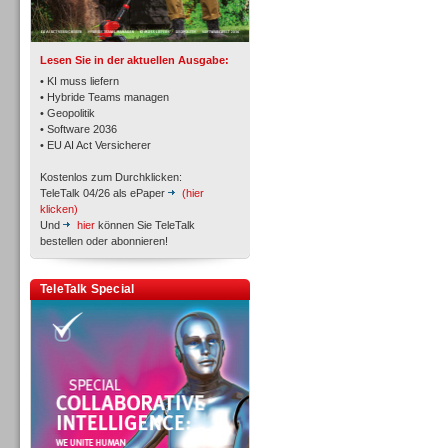
TK- und ACD-Systeme
Lesen Sie in der aktuellen Ausgabe:
• KI muss liefern
• Hybride Teams managen
• Geopolitik
• Software 2036
Workforce-Management
• EU AI Act Versicherer
Kostenlos zum Durchklicken:
TeleTalk 04/26 als ePaper
(hier
klicken)
Und
hier
können Sie TeleTalk
bestellen oder abonnieren!
Personal
TeleTalk Special
Personal