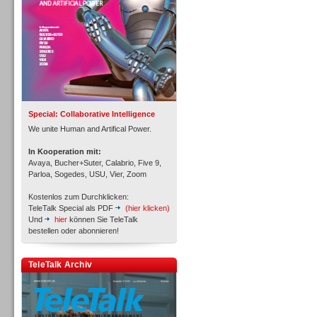
Inbound
Special: Collaborative Intelligence
We unite Human and Artifical Power.
In Kooperation mit:
Avaya, Bucher+Suter, Calabrio, Five 9,
Parloa, Sogedes, USU, Vier, Zoom
Kostenlos zum Durchklicken:
TeleTalk Special als PDF
(hier klicken)
Und
hier
können Sie TeleTalk
bestellen oder abonnieren!
Inbound
TeleTalk Archiv