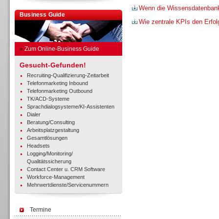
Wenn die Wissensdatenbank m
Business Guide
Wie zentrale KPIs den Erfo
»
Zum Online-Business Guide
Gesucht-Gefunden!
Recruiting-Qualifizierung-Zeitarbeit
Telefonmarketing Inbound
Telefonmarketing Outbound
TK/ACD-Systeme
Sprachdialogsysteme/KI-Assistenten
Dialer
Beratung/Consulting
Arbeitsplatzgestaltung
Gesamtlösungen
Headsets
Logging/Monitoring/
Qualitätssicherung
Contact Center u. CRM Software
Workforce-Management
Mehrwertdienste/Servicenummern
Termine