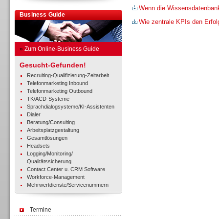
Wenn die Wissensdatenbank m
Business Guide
Wie zentrale KPIs den Erfo
»
Zum Online-Business Guide
Gesucht-Gefunden!
Recruiting-Qualifizierung-Zeitarbeit
Telefonmarketing Inbound
Telefonmarketing Outbound
TK/ACD-Systeme
Sprachdialogsysteme/KI-Assistenten
Dialer
Beratung/Consulting
Arbeitsplatzgestaltung
Gesamtlösungen
Headsets
Logging/Monitoring/
Qualitätssicherung
Contact Center u. CRM Software
Workforce-Management
Mehrwertdienste/Servicenummern
Termine