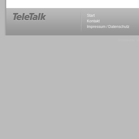
Start
Kontakt
Impressum / Datenschutz
Sprachdialogsysteme u. Ki/
Sprachassistenten
© telepublic V
Sprachdialogsysteme u. Ki/
Sprachassistenten