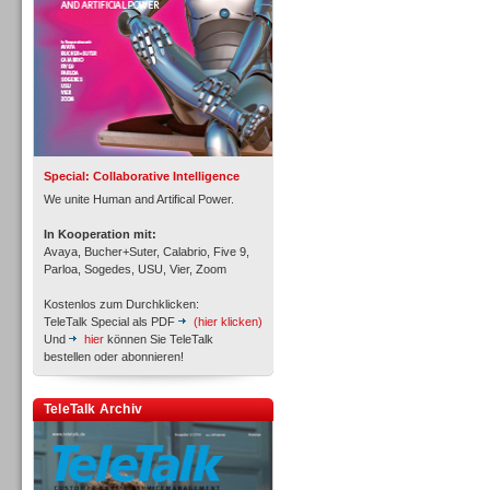
Inbound
Special: Collaborative Intelligence
We unite Human and Artifical Power.
In Kooperation mit:
Avaya, Bucher+Suter, Calabrio, Five 9,
Parloa, Sogedes, USU, Vier, Zoom
Kostenlos zum Durchklicken:
TeleTalk Special als PDF
(hier klicken)
Und
hier
können Sie TeleTalk
bestellen oder abonnieren!
Inbound
TeleTalk Archiv