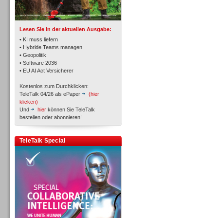
TK- und ACD-Systeme
Lesen Sie in der aktuellen Ausgabe:
• KI muss liefern
• Hybride Teams managen
• Geopolitik
• Software 2036
Workforce-Management
• EU AI Act Versicherer
Kostenlos zum Durchklicken:
TeleTalk 04/26 als ePaper
(hier
klicken)
Und
hier
können Sie TeleTalk
bestellen oder abonnieren!
Personal
TeleTalk Special
Personal