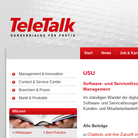
Start
News
Job & Kar
USU
Management & Innovation
Contact & Service Center
Software- und Servicelös
Management
Branchen & Praxis
Im ständigen Wandel der digita
Markt & Produkte
Software- und Servicelösunge
Kunden- und Mitarbeiterbedürfn
Wissen
Alle Beiträge
»
Whitepaper
»
Best Practice
Chatbots und ihre Zukunft 