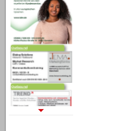
Outbound
Outbound
Sprachdialogsysteme u. Ki/
Sprachassistenten