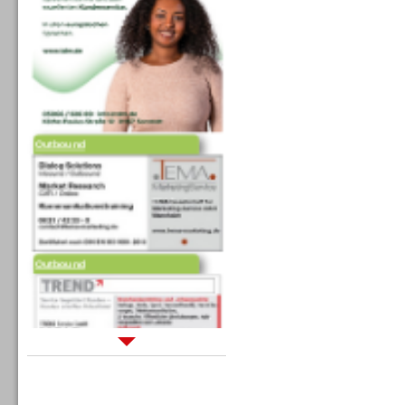
Outbound
Outbound
Sprachdialogsysteme u. Ki/
Sprachassistenten