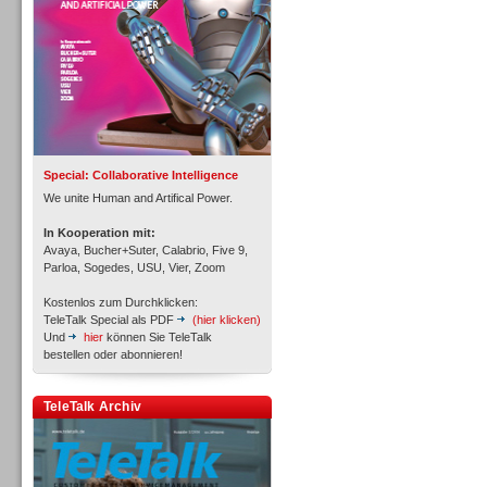
Inbound
Special: Collaborative Intelligence
We unite Human and Artifical Power.
In Kooperation mit:
Avaya, Bucher+Suter, Calabrio, Five 9,
Parloa, Sogedes, USU, Vier, Zoom
Kostenlos zum Durchklicken:
TeleTalk Special als PDF
(hier klicken)
Und
hier
können Sie TeleTalk
bestellen oder abonnieren!
Inbound
TeleTalk Archiv