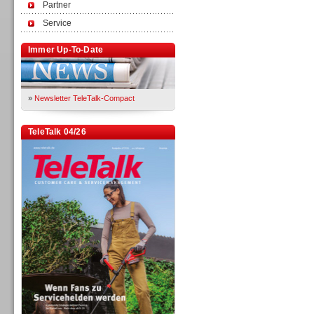
Partner
Service
Immer Up-To-Date
»
Newsletter TeleTalk-Compact
TeleTalk 04/26
TK- und ACD-Systeme