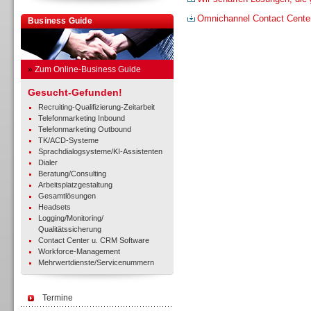
Omnichannel Contact Cente
Business Guide
»
Zum Online-Business Guide
Gesucht-Gefunden!
Recruiting-Qualifizierung-Zeitarbeit
Telefonmarketing Inbound
Telefonmarketing Outbound
TK/ACD-Systeme
Sprachdialogsysteme/KI-Assistenten
Dialer
Beratung/Consulting
Arbeitsplatzgestaltung
Gesamtlösungen
Headsets
Logging/Monitoring/
Qualitätssicherung
Contact Center u. CRM Software
Workforce-Management
Mehrwertdienste/Servicenummern
Termine