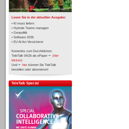
Lesen Sie in der aktuellen Ausgabe:
• KI muss liefern
• Hybride Teams managen
• Geopolitik
• Software 2036
Workforce-Management
• EU AI Act Versicherer
Kostenlos zum Durchklicken:
TeleTalk 04/26 als ePaper
(hier
klicken)
Und
hier
können Sie TeleTalk
bestellen oder abonnieren!
Personal
TeleTalk Special
Personal