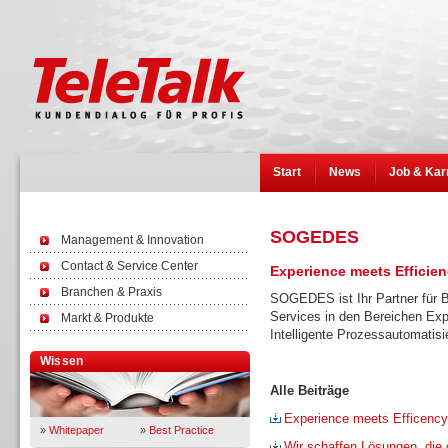
Start
News
Job & Kar
SOGEDES
Management & Innovation
Contact & Service Center
Experience meets Efficie
Branchen & Praxis
SOGEDES ist Ihr Partner für B
Services in den Bereichen E
Markt & Produkte
Intelligente Prozessautomatisi
Wissen
Alle Beiträge
Experience meets Efficency
»
Whitepaper
»
Best Practice
Wir schaffen Lösungen, die 