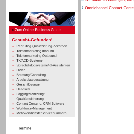
Omnichannel Contact Cente
Business Guide
»
Zum Online-Business Guide
Gesucht-Gefunden!
Recruiting-Qualifizierung-Zeitarbeit
Telefonmarketing Inbound
Telefonmarketing Outbound
TK/ACD-Systeme
Sprachdialogsysteme/KI-Assistenten
Dialer
Beratung/Consulting
Arbeitsplatzgestaltung
Gesamtlösungen
Headsets
Logging/Monitoring/
Qualitätssicherung
Contact Center u. CRM Software
Workforce-Management
Mehrwertdienste/Servicenummern
Termine