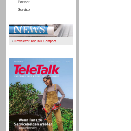
Partner
Service
Immer Up-To-Date
»
Newsletter TeleTalk-Compact
TeleTalk 04/26