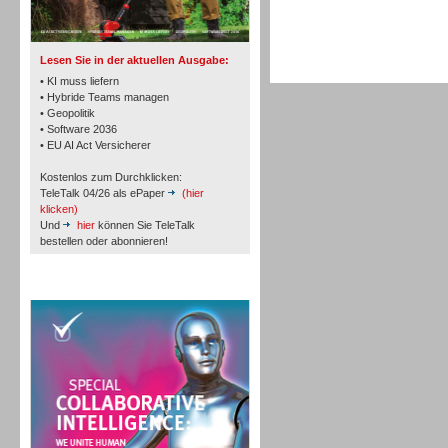
TK- und ACD-Systeme
Lesen Sie in der aktuellen Ausgabe:
• KI muss liefern
• Hybride Teams managen
• Geopolitik
• Software 2036
Workforce-Management
• EU AI Act Versicherer
Kostenlos zum Durchklicken:
TeleTalk 04/26 als ePaper
(hier
klicken)
Und
hier
können Sie TeleTalk
bestellen oder abonnieren!
Personal
TeleTalk Special
Personal