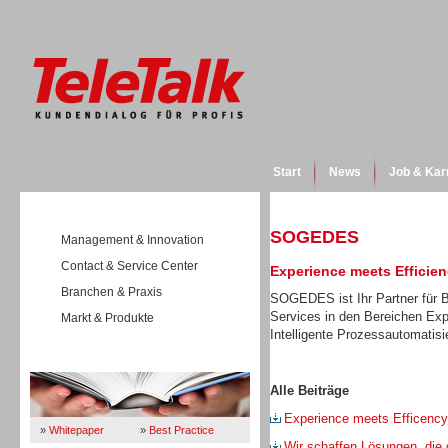
Start
News
Job & Kar
SOGEDES
Management & Innovation
Contact & Service Center
Experience meets Efficie
Branchen & Praxis
SOGEDES ist Ihr Partner für B
Services in den Bereichen E
Markt & Produkte
Intelligente Prozessautomatisi
Wissen
Alle Beiträge
Experience meets Efficency
»
Whitepaper
»
Best Practice
Wir schaffen Lösungen, die 