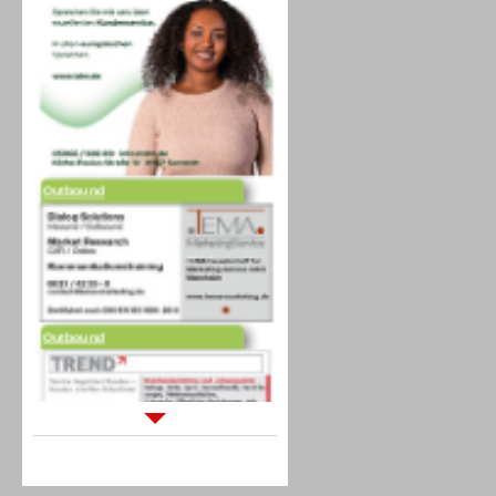
Outbound
Outbound
Sprachdialogsysteme u. Ki/
Sprachassistenten