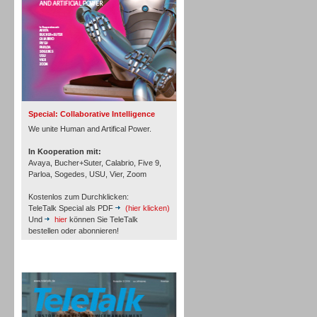
Inbound
Special: Collaborative Intelligence
We unite Human and Artifical Power.
In Kooperation mit:
Avaya, Bucher+Suter, Calabrio, Five 9,
Parloa, Sogedes, USU, Vier, Zoom
Kostenlos zum Durchklicken:
TeleTalk Special als PDF
(hier klicken)
Und
hier
können Sie TeleTalk
bestellen oder abonnieren!
TeleTalk Archiv
Inbound