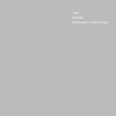
Start
Kontakt
Impressum / Datenschutz
Sprachdialogsysteme u. Ki/
Sprachassistenten
© telepublic V
Sprachdialogsysteme u. Ki/
Sprachassistenten