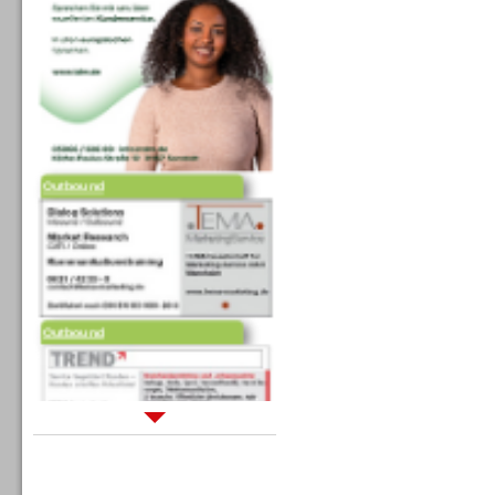
Outbound
Outbound
Sprachdialogsysteme u. Ki/
Sprachassistenten