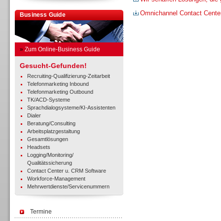
Omnichannel Contact Cente
Business Guide
»
Zum Online-Business Guide
Gesucht-Gefunden!
Recruiting-Qualifizierung-Zeitarbeit
Telefonmarketing Inbound
Telefonmarketing Outbound
TK/ACD-Systeme
Sprachdialogsysteme/KI-Assistenten
Dialer
Beratung/Consulting
Arbeitsplatzgestaltung
Gesamtlösungen
Headsets
Logging/Monitoring/
Qualitätssicherung
Contact Center u. CRM Software
Workforce-Management
Mehrwertdienste/Servicenummern
Termine