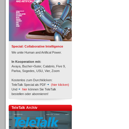
Inbound
Special: Collaborative Intelligence
We unite Human and Artifical Power.
In Kooperation mit:
Avaya, Bucher+Suter, Calabrio, Five 9,
Parloa, Sogedes, USU, Vier, Zoom
Kostenlos zum Durchklicken:
TeleTalk Special als PDF
(hier klicken)
Und
hier
können Sie TeleTalk
bestellen oder abonnieren!
TeleTalk Archiv
Inbound