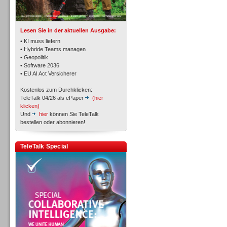
TK- und ACD-Systeme
Lesen Sie in der aktuellen Ausgabe:
• KI muss liefern
• Hybride Teams managen
• Geopolitik
• Software 2036
Workforce-Management
• EU AI Act Versicherer
Kostenlos zum Durchklicken:
TeleTalk 04/26 als ePaper
(hier
klicken)
Und
hier
können Sie TeleTalk
bestellen oder abonnieren!
Personal
TeleTalk Special
Personal