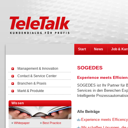
Start
News
Job & Kar
SOGEDES
Management & Innovation
Contact & Service Center
Experience meets Efficie
Branchen & Praxis
SOGEDES ist Ihr Partner für B
Services in den Bereichen E
Markt & Produkte
Intelligente Prozessautomatisi
Wissen
Alle Beiträge
Experience meets Efficency
»
Whitepaper
»
Best Practice
Wir schaffen Lösungen, die 