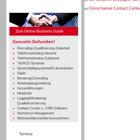
Omnichannel Contact Cente
Business Guide
»
Zum Online-Business Guide
Gesucht-Gefunden!
Recruiting-Qualifizierung-Zeitarbeit
Telefonmarketing Inbound
Telefonmarketing Outbound
TK/ACD-Systeme
Sprachdialogsysteme/KI-Assistenten
Dialer
Beratung/Consulting
Arbeitsplatzgestaltung
Gesamtlösungen
Headsets
Logging/Monitoring/
Qualitätssicherung
Contact Center u. CRM Software
Workforce-Management
Mehrwertdienste/Servicenummern
Termine