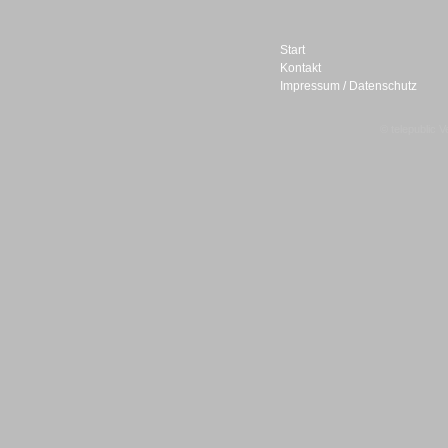
Start
Kontakt
Impressum / Datenschutz
Sprachdialogsysteme u. Ki/
Sprachassistenten
© telepublic V
Sprachdialogsysteme u. Ki/
Sprachassistenten