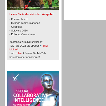
TK- und ACD-Systeme
Lesen Sie in der aktuellen Ausgabe:
• KI muss liefern
• Hybride Teams managen
• Geopolitik
• Software 2036
Workforce-Management
• EU AI Act Versicherer
Kostenlos zum Durchklicken:
TeleTalk 04/26 als ePaper
(hier
klicken)
Und
hier
können Sie TeleTalk
bestellen oder abonnieren!
Personal
TeleTalk Special
Personal