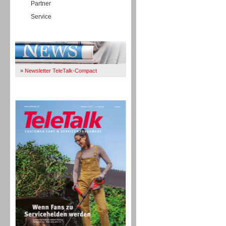
Partner
Service
Immer Up-To-Date
»
Newsletter TeleTalk-Compact
TeleTalk 04/26