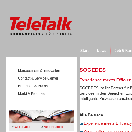
Start
News
Job & Kar
SOGEDES
Management & Innovation
Contact & Service Center
Experience meets Efficie
Branchen & Praxis
SOGEDES ist Ihr Partner für B
Services in den Bereichen E
Markt & Produkte
Intelligente Prozessautomatisi
Wissen
Alle Beiträge
Experience meets Efficency
»
Whitepaper
»
Best Practice
Wir schaffen Lösungen, die 