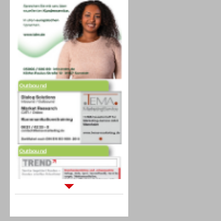
Outbound
Outbound
Sprachdialogsysteme u. Ki/
Sprachassistenten