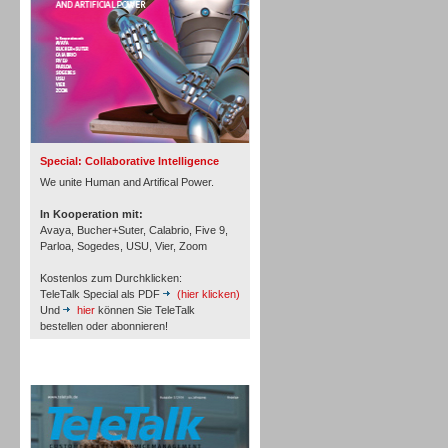
Inbound
Special: Collaborative Intelligence
We unite Human and Artifical Power.
In Kooperation mit:
Avaya, Bucher+Suter, Calabrio, Five 9,
Parloa, Sogedes, USU, Vier, Zoom
Kostenlos zum Durchklicken:
TeleTalk Special als PDF
(hier klicken)
Und
hier
können Sie TeleTalk
bestellen oder abonnieren!
TeleTalk Archiv
Inbound