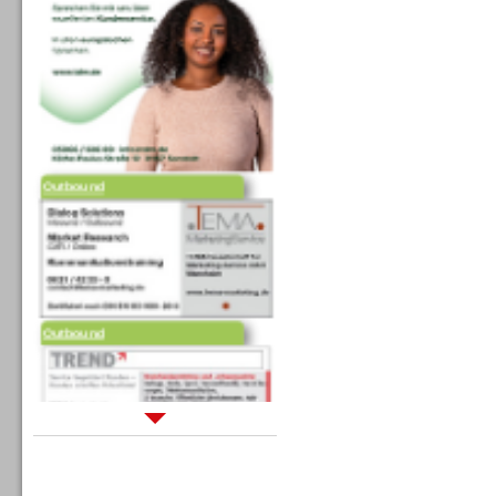
Outbound
Outbound
Sprachdialogsysteme u. Ki/
Sprachassistenten