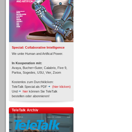
Inbound
Special: Collaborative Intelligence
We unite Human and Artifical Power.
In Kooperation mit:
Avaya, Bucher+Suter, Calabrio, Five 9,
Parloa, Sogedes, USU, Vier, Zoom
Kostenlos zum Durchklicken:
TeleTalk Special als PDF
(hier klicken)
Und
hier
können Sie TeleTalk
bestellen oder abonnieren!
TeleTalk Archiv
Inbound