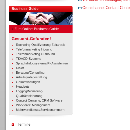
Omnichannel Contact Cente
Business Guide
»
Zum Online-Business Guide
Gesucht-Gefunden!
Recruiting-Qualifizierung-Zeitarbeit
Telefonmarketing Inbound
Telefonmarketing Outbound
TK/ACD-Systeme
Sprachdialogsysteme/KI-Assistenten
Dialer
Beratung/Consulting
Arbeitsplatzgestaltung
Gesamtlösungen
Headsets
Logging/Monitoring/
Qualitätssicherung
Contact Center u. CRM Software
Workforce-Management
Mehrwertdienste/Servicenummern
Termine