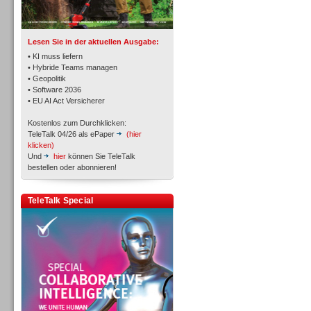
TK- und ACD-Systeme
Lesen Sie in der aktuellen Ausgabe:
• KI muss liefern
• Hybride Teams managen
• Geopolitik
• Software 2036
Workforce-Management
• EU AI Act Versicherer
Kostenlos zum Durchklicken:
TeleTalk 04/26 als ePaper
(hier
klicken)
Und
hier
können Sie TeleTalk
bestellen oder abonnieren!
Personal
TeleTalk Special
Personal