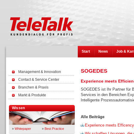
Start
News
Job & Kar
SOGEDES
Management & Innovation
Contact & Service Center
Experience meets Efficie
Branchen & Praxis
SOGEDES ist Ihr Partner für B
Services in den Bereichen E
Markt & Produkte
Intelligente Prozessautomatisi
Wissen
Alle Beiträge
Experience meets Efficency
»
Whitepaper
»
Best Practice
Wir schaffen Lösungen, die 