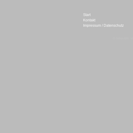
Start
Kontakt
Impressum / Datenschutz
Sprachdialogsysteme u. Ki/
Sprachassistenten
© telepublic V
Sprachdialogsysteme u. Ki/
Sprachassistenten