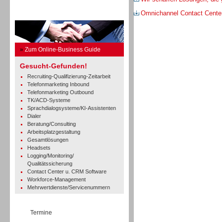
Omnichannel Contact Cente
Business Guide
»
Zum Online-Business Guide
Gesucht-Gefunden!
Recruiting-Qualifizierung-Zeitarbeit
Telefonmarketing Inbound
Telefonmarketing Outbound
TK/ACD-Systeme
Sprachdialogsysteme/KI-Assistenten
Dialer
Beratung/Consulting
Arbeitsplatzgestaltung
Gesamtlösungen
Headsets
Logging/Monitoring/
Qualitätssicherung
Contact Center u. CRM Software
Workforce-Management
Mehrwertdienste/Servicenummern
Termine