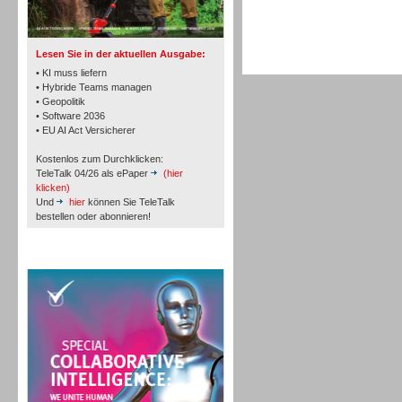
TK- und ACD-Systeme
Lesen Sie in der aktuellen Ausgabe:
• KI muss liefern
• Hybride Teams managen
• Geopolitik
• Software 2036
Workforce-Management
• EU AI Act Versicherer
Kostenlos zum Durchklicken:
TeleTalk 04/26 als ePaper
(hier
klicken)
Und
hier
können Sie TeleTalk
bestellen oder abonnieren!
Personal
TeleTalk Special
Personal