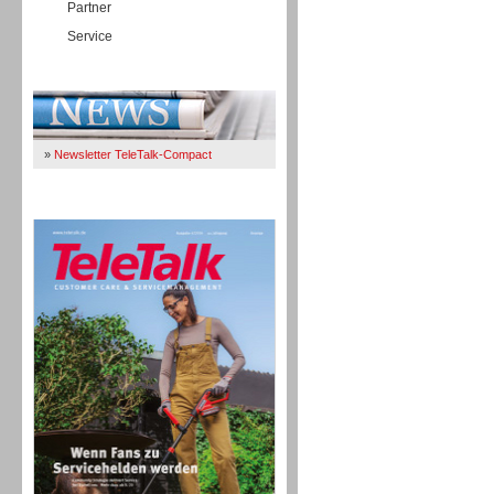
Partner
Service
Immer Up-To-Date
»
Newsletter TeleTalk-Compact
TeleTalk 04/26