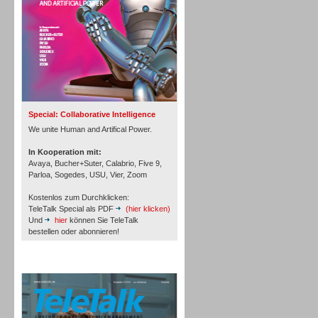
Inbound
Special: Collaborative Intelligence
We unite Human and Artifical Power.
In Kooperation mit:
Avaya, Bucher+Suter, Calabrio, Five 9,
Parloa, Sogedes, USU, Vier, Zoom
Kostenlos zum Durchklicken:
TeleTalk Special als PDF
(hier klicken)
Und
hier
können Sie TeleTalk
bestellen oder abonnieren!
TeleTalk Archiv
Inbound