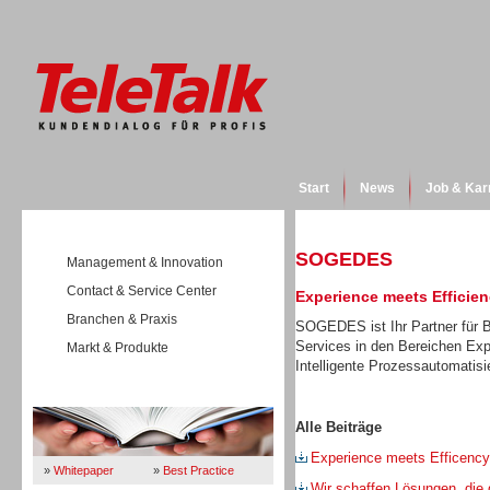
Start
News
Job & Kar
SOGEDES
Management & Innovation
Contact & Service Center
Experience meets Efficie
Branchen & Praxis
SOGEDES ist Ihr Partner für B
Services in den Bereichen E
Markt & Produkte
Intelligente Prozessautomatisi
Wissen
Alle Beiträge
Experience meets Efficency
»
Whitepaper
»
Best Practice
Wir schaffen Lösungen, die 