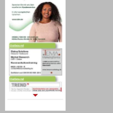
Outbound
Outbound
Sprachdialogsysteme u. Ki/
Sprachassistenten