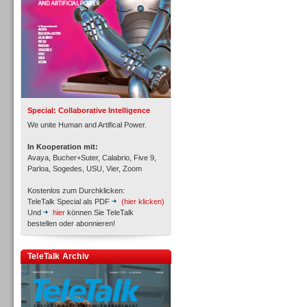
Inbound
Special: Collaborative Intelligence
We unite Human and Artifical Power.
In Kooperation mit:
Avaya, Bucher+Suter, Calabrio, Five 9,
Parloa, Sogedes, USU, Vier, Zoom
Kostenlos zum Durchklicken:
TeleTalk Special als PDF
(hier klicken)
Und
hier
können Sie TeleTalk
bestellen oder abonnieren!
TeleTalk Archiv
Inbound