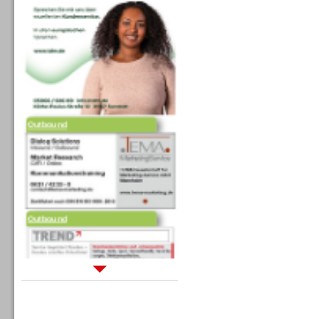
Outbound
Outbound
Sprachdialogsysteme u. Ki/
Sprachassistenten