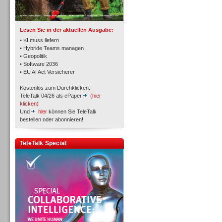
TK- und ACD-Systeme
Lesen Sie in der aktuellen Ausgabe:
• KI muss liefern
• Hybride Teams managen
• Geopolitik
• Software 2036
Workforce-Management
• EU AI Act Versicherer
Kostenlos zum Durchklicken:
TeleTalk 04/26 als ePaper
(hier
klicken)
Und
hier
können Sie TeleTalk
bestellen oder abonnieren!
Personal
TeleTalk Special
Personal