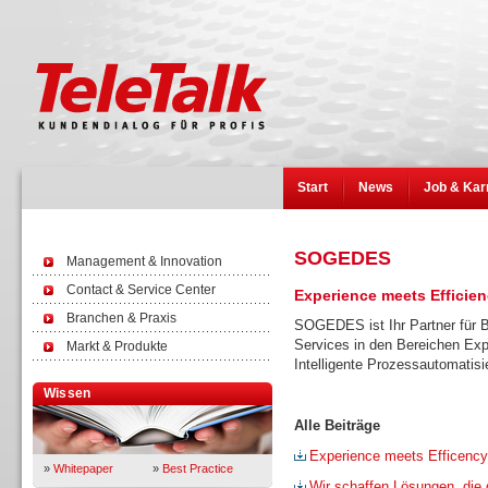
Start
News
Job & Kar
SOGEDES
Management & Innovation
Contact & Service Center
Experience meets Efficie
Branchen & Praxis
SOGEDES ist Ihr Partner für B
Services in den Bereichen E
Markt & Produkte
Intelligente Prozessautomatisi
Wissen
Alle Beiträge
Experience meets Efficency
»
Whitepaper
»
Best Practice
Wir schaffen Lösungen, die 