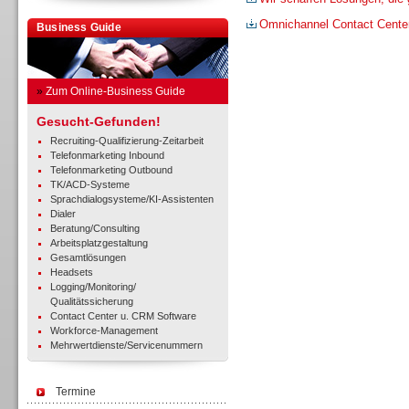
Omnichannel Contact Cente
Business Guide
»
Zum Online-Business Guide
Gesucht-Gefunden!
Recruiting-Qualifizierung-Zeitarbeit
Telefonmarketing Inbound
Telefonmarketing Outbound
TK/ACD-Systeme
Sprachdialogsysteme/KI-Assistenten
Dialer
Beratung/Consulting
Arbeitsplatzgestaltung
Gesamtlösungen
Headsets
Logging/Monitoring/
Qualitätssicherung
Contact Center u. CRM Software
Workforce-Management
Mehrwertdienste/Servicenummern
Termine