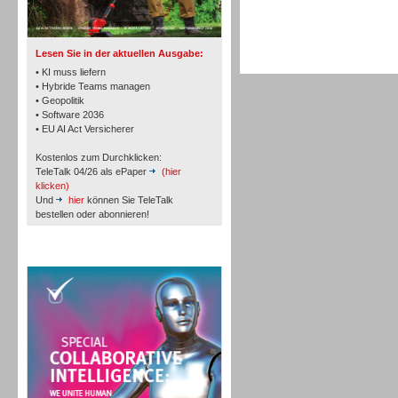
TK- und ACD-Systeme
Lesen Sie in der aktuellen Ausgabe:
• KI muss liefern
• Hybride Teams managen
• Geopolitik
• Software 2036
Workforce-Management
• EU AI Act Versicherer
Kostenlos zum Durchklicken:
TeleTalk 04/26 als ePaper
(hier
klicken)
Und
hier
können Sie TeleTalk
bestellen oder abonnieren!
Personal
TeleTalk Special
Personal