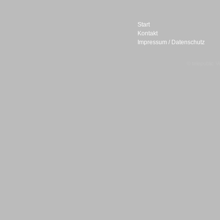
Start
Kontakt
Impressum / Datenschutz
Sprachdialogsysteme u. Ki/
Sprachassistenten
© telepublic V
Sprachdialogsysteme u. Ki/
Sprachassistenten