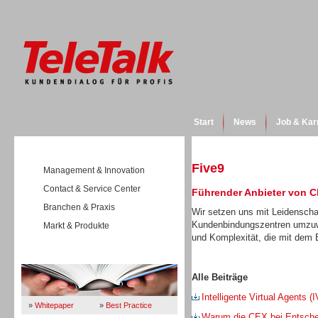
Start
News
Job & Kar
Five9
Management & Innovation
Contact & Service Center
Führender Anbieter von C
Branchen & Praxis
Wir setzen uns mit Leidenschaf
Kundenbindungszentren umzuw
Markt & Produkte
und Komplexität, die mit dem 
Wissen
Alle Beiträge
Intelligente Virtual Agents
»
Whitepaper
»
Best Practice
Warum die CEX bei Entschei