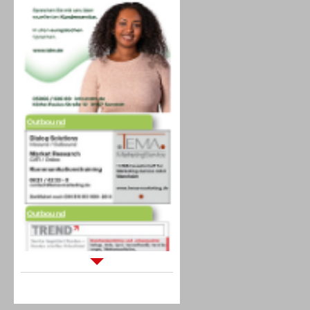
Outbound
Outbound
Sprachdialogsysteme u. Ki/
Sprachassistenten