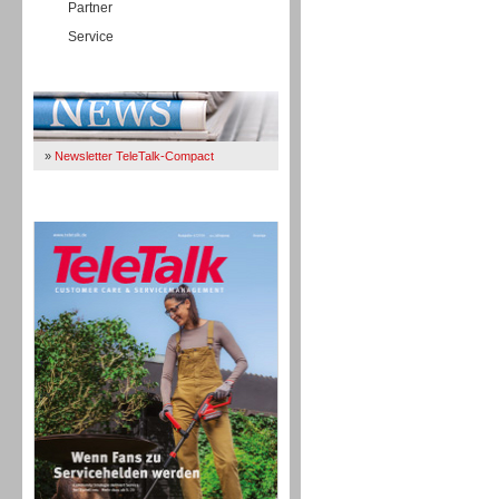
Partner
Service
Immer Up-To-Date
»
Newsletter TeleTalk-Compact
TeleTalk 04/26