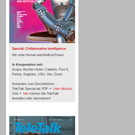
Inbound
Special: Collaborative Intelligence
We unite Human and Artifical Power.
In Kooperation mit:
Avaya, Bucher+Suter, Calabrio, Five 9,
Parloa, Sogedes, USU, Vier, Zoom
Kostenlos zum Durchklicken:
TeleTalk Special als PDF
(hier klicken)
Und
hier
können Sie TeleTalk
bestellen oder abonnieren!
TeleTalk Archiv
Inbound