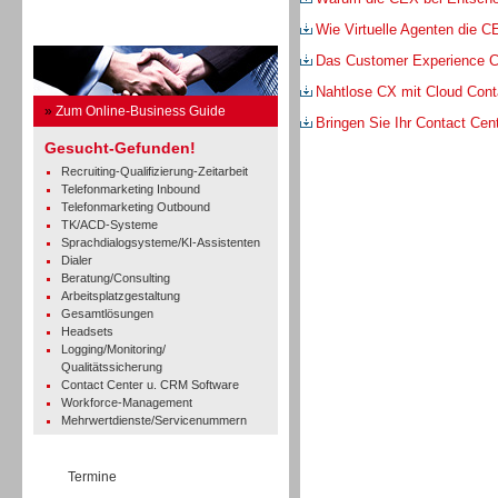
Wie Virtuelle Agenten die 
Business Guide
Das Customer Experience C
Nahtlose CX mit Cloud Cont
»
Zum Online-Business Guide
Bringen Sie Ihr Contact Cent
Gesucht-Gefunden!
Recruiting-Qualifizierung-Zeitarbeit
Telefonmarketing Inbound
Telefonmarketing Outbound
TK/ACD-Systeme
Sprachdialogsysteme/KI-Assistenten
Dialer
Beratung/Consulting
Arbeitsplatzgestaltung
Gesamtlösungen
Headsets
Logging/Monitoring/
Qualitätssicherung
Contact Center u. CRM Software
Workforce-Management
Mehrwertdienste/Servicenummern
Termine