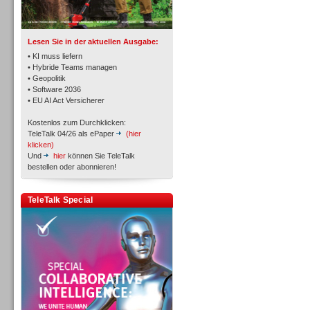
TK- und ACD-Systeme
Lesen Sie in der aktuellen Ausgabe:
• KI muss liefern
• Hybride Teams managen
• Geopolitik
• Software 2036
Workforce-Management
• EU AI Act Versicherer
Kostenlos zum Durchklicken:
TeleTalk 04/26 als ePaper
(hier
klicken)
Und
hier
können Sie TeleTalk
bestellen oder abonnieren!
Personal
TeleTalk Special
Personal