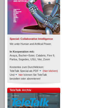
Inbound
Special: Collaborative Intelligence
We unite Human and Artifical Power.
In Kooperation mit:
Avaya, Bucher+Suter, Calabrio, Five 9,
Parloa, Sogedes, USU, Vier, Zoom
Kostenlos zum Durchklicken:
TeleTalk Special als PDF
(hier klicken)
Und
hier
können Sie TeleTalk
bestellen oder abonnieren!
TeleTalk Archiv
Inbound