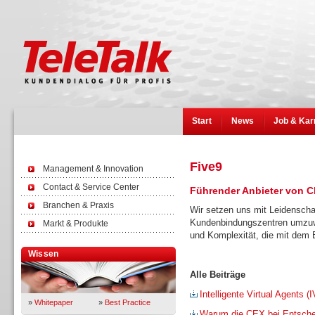
Start
News
Job & Kar
Five9
Management & Innovation
Contact & Service Center
Führender Anbieter von C
Branchen & Praxis
Wir setzen uns mit Leidenschaf
Kundenbindungszentren umzuw
Markt & Produkte
und Komplexität, die mit dem 
Wissen
Alle Beiträge
Intelligente Virtual Agents
»
Whitepaper
»
Best Practice
Warum die CEX bei Entschei