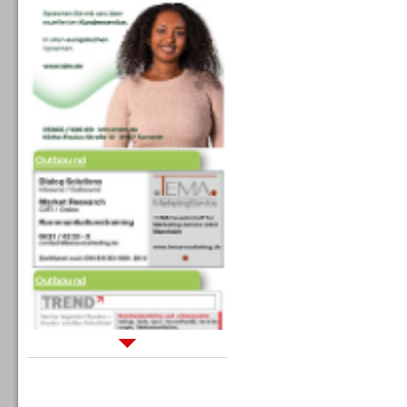
Outbound
Outbound
Sprachdialogsysteme u. Ki/
Sprachassistenten