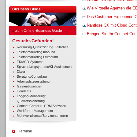
Wie Virtuelle Agenten die 
Business Guide
Das Customer Experience C
Nahtlose CX mit Cloud Cont
»
Zum Online-Business Guide
Bringen Sie Ihr Contact Cent
Gesucht-Gefunden!
Recruiting-Qualifizierung-Zeitarbeit
Telefonmarketing Inbound
Telefonmarketing Outbound
TK/ACD-Systeme
Sprachdialogsysteme/KI-Assistenten
Dialer
Beratung/Consulting
Arbeitsplatzgestaltung
Gesamtlösungen
Headsets
Logging/Monitoring/
Qualitätssicherung
Contact Center u. CRM Software
Workforce-Management
Mehrwertdienste/Servicenummern
Termine