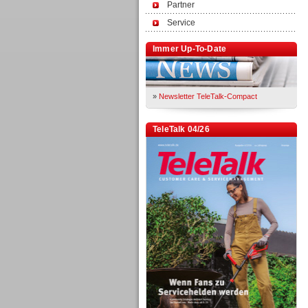
Partner
Service
Immer Up-To-Date
»
Newsletter TeleTalk-Compact
TeleTalk 04/26