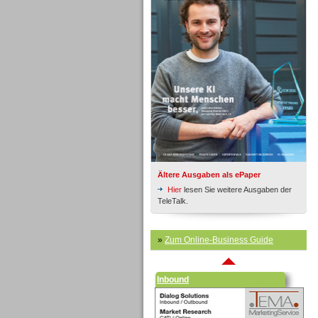
Inbound
Ältere Ausgaben als ePaper
Hier
lesen Sie weitere Ausgaben der
TeleTalk.
»
Zum Online-Business Guide
Inbound