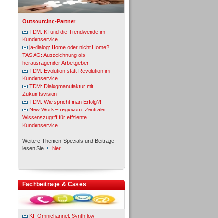
Outsourcing-Partner
TDM: KI und die Trendwende im
Kundenservice
ja-dialog: Home oder nicht Home?
TAS AG: Auszeichnung als
herausragender Arbeitgeber
TDM: Evolution statt Revolution im
Kundenservice
TDM: Dialogmanufaktur mit
Zukunftsvision
TDM: Wie spricht man Erfolg?!
New Work – regiocom: Zentraler
Wissenszugriff für effziente
Kundenservice
Weitere Themen-Specials und Beiträge
lesen Sie
hier
Fachbeiträge & Cases
KI- Omnichannel: Synthflow