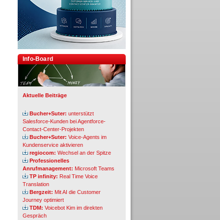
Info-Board
Aktuelle Beiträge
Bucher+Suter:
unterstützt
Salesforce-Kunden bei Agentforce-
Contact-Center-Projekten
Bucher+Suter:
Voice-Agents im
Kundenservice aktivieren
regiocom:
Wechsel an der Spitze
Professionelles
Anrufmanagement:
Microsoft Teams
TP infinity:
Real Time Voice
Translation
Bergzeit:
Mit AI die Customer
Journey optimiert
TDM:
Voicebot Kim im direkten
Gespräch