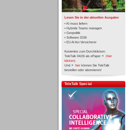
TK- und ACD-Systeme
Lesen Sie in der aktuellen Ausgabe:
• KI muss liefern
• Hybride Teams managen
• Geopolitik
• Software 2036
Workforce-Management
• EU AI Act Versicherer
Kostenlos zum Durchklicken:
TeleTalk 04/26 als ePaper
(hier
klicken)
Und
hier
können Sie TeleTalk
bestellen oder abonnieren!
Personal
TeleTalk Special
Personal