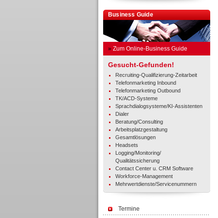
Business Guide
»
Zum Online-Business Guide
Gesucht-Gefunden!
Recruiting-Qualifizierung-Zeitarbeit
Telefonmarketing Inbound
Telefonmarketing Outbound
TK/ACD-Systeme
Sprachdialogsysteme/KI-Assistenten
Dialer
Beratung/Consulting
Arbeitsplatzgestaltung
Gesamtlösungen
Headsets
Logging/Monitoring/
Qualitätssicherung
Contact Center u. CRM Software
Workforce-Management
Mehrwertdienste/Servicenummern
Termine