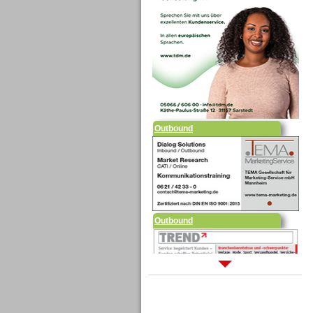
Outbound
Outbound
Sprachdialogsysteme u. Ki/
Sprachassistenten