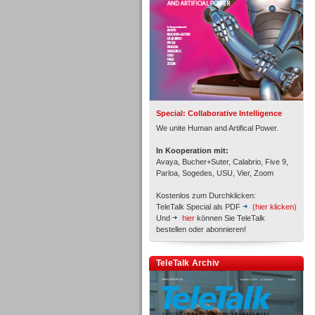
Inbound
Special: Collaborative Intelligence
We unite Human and Artifical Power.
In Kooperation mit:
Avaya, Bucher+Suter, Calabrio, Five 9,
Parloa, Sogedes, USU, Vier, Zoom
Kostenlos zum Durchklicken:
TeleTalk Special als PDF
(hier klicken)
Und
hier
können Sie TeleTalk
bestellen oder abonnieren!
Inbound
TeleTalk Archiv