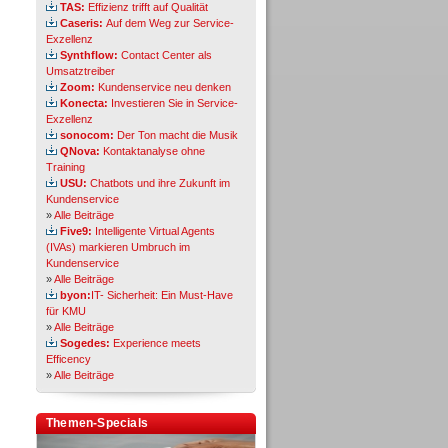
TAS:
Effizienz trifft auf Qualität
Caseris:
Auf dem Weg zur Service-
Exzellenz
Synthflow:
Contact Center als
Umsatztreiber
Zoom:
Kundenservice neu denken
Konecta:
Investieren Sie in Service-
Exzellenz
sonocom:
Der Ton macht die Musik
QNova:
Kontaktanalyse ohne
Training
USU:
Chatbots und ihre Zukunft im
Kundenservice
»
Alle Beiträge
Five9:
Intelligente Virtual Agents
(IVAs) markieren Umbruch im
Kundenservice
»
Alle Beiträge
byon:
IT- Sicherheit: Ein Must-Have
für KMU
»
Alle Beiträge
Sogedes:
Experience meets
Efficency
»
Alle Beiträge
Themen-Specials