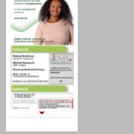
Outbound
Outbound
Sprachdialogsysteme u. Ki/
Sprachassistenten