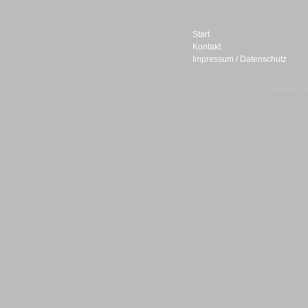
Start
Kontakt
Impressum / Datenschutz
Sprachdialogsysteme u. Ki/
Sprachassistenten
© telepublic V
Sprachdialogsysteme u. Ki/
Sprachassistenten