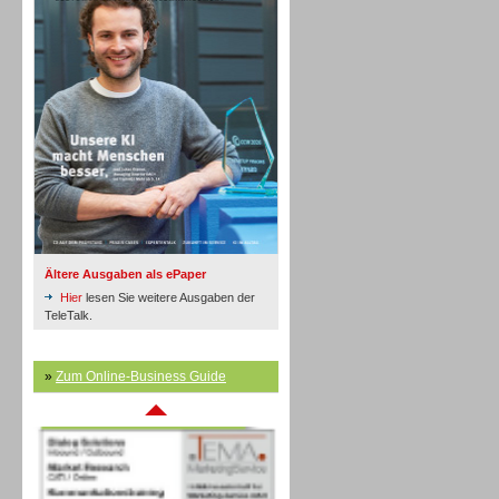
Inbound
Ältere Ausgaben als ePaper
Hier
lesen Sie weitere Ausgaben der
TeleTalk.
»
Zum Online-Business Guide
Inbound