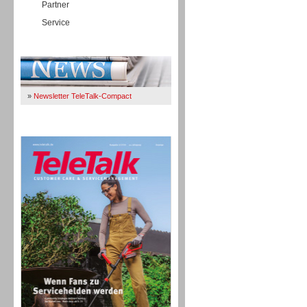
Partner
Service
Immer Up-To-Date
»
Newsletter TeleTalk-Compact
TeleTalk 04/26
TK- und ACD-Systeme