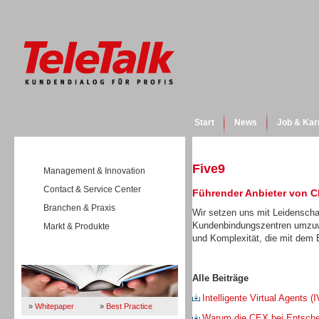
Start
News
Job & Kar
Five9
Management & Innovation
Contact & Service Center
Führender Anbieter von C
Branchen & Praxis
Wir setzen uns mit Leidenschaf
Kundenbindungszentren umzuw
Markt & Produkte
und Komplexität, die mit dem 
Wissen
Alle Beiträge
Intelligente Virtual Agents
»
Whitepaper
»
Best Practice
Warum die CEX bei Entschei