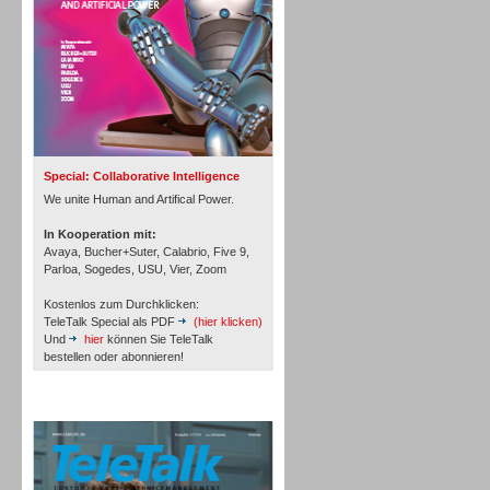
Inbound
Special: Collaborative Intelligence
We unite Human and Artifical Power.
In Kooperation mit:
Avaya, Bucher+Suter, Calabrio, Five 9,
Parloa, Sogedes, USU, Vier, Zoom
Kostenlos zum Durchklicken:
TeleTalk Special als PDF
(hier klicken)
Und
hier
können Sie TeleTalk
bestellen oder abonnieren!
Inbound
TeleTalk Archiv