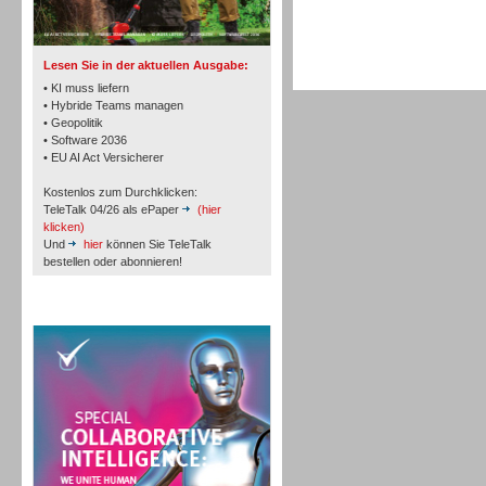
Lesen Sie in der aktuellen Ausgabe:
• KI muss liefern
• Hybride Teams managen
• Geopolitik
Workforce-Management
• Software 2036
• EU AI Act Versicherer
Kostenlos zum Durchklicken:
TeleTalk 04/26 als ePaper
(hier
klicken)
Und
hier
können Sie TeleTalk
bestellen oder abonnieren!
Personal
TeleTalk Special
Personal