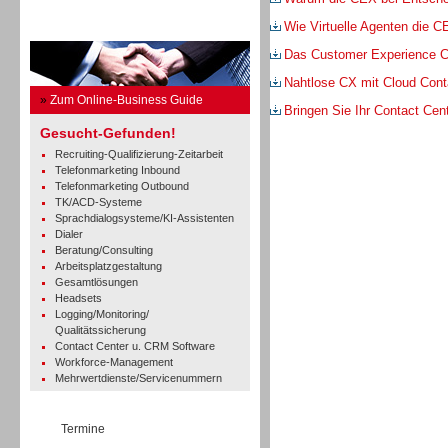
Wie Virtuelle Agenten die 
Business Guide
Das Customer Experience C
Nahtlose CX mit Cloud Cont
»
Zum Online-Business Guide
Bringen Sie Ihr Contact Cent
Gesucht-Gefunden!
Recruiting-Qualifizierung-Zeitarbeit
Telefonmarketing Inbound
Telefonmarketing Outbound
TK/ACD-Systeme
Sprachdialogsysteme/KI-Assistenten
Dialer
Beratung/Consulting
Arbeitsplatzgestaltung
Gesamtlösungen
Headsets
Logging/Monitoring/
Qualitätssicherung
Contact Center u. CRM Software
Workforce-Management
Mehrwertdienste/Servicenummern
Termine