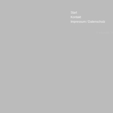
Start
Kontakt
Impressum / Datenschutz
Sprachdialogsysteme u. Ki/
Sprachassistenten
© telepublic V
Sprachdialogsysteme u. Ki/
Sprachassistenten