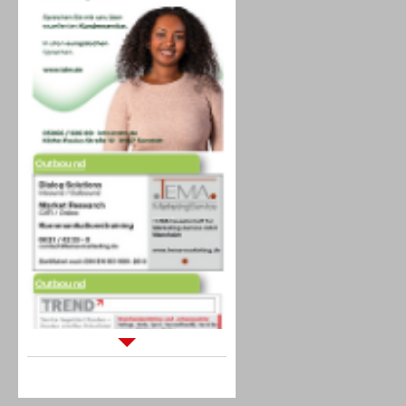
Outbound
Outbound
Sprachdialogsysteme u. Ki/
Sprachassistenten