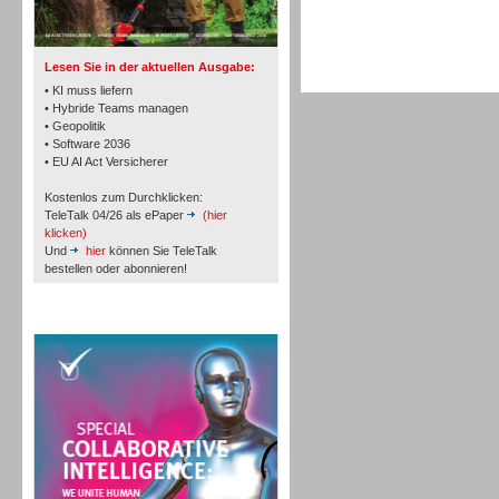
TK- und ACD-Systeme
Lesen Sie in der aktuellen Ausgabe:
• KI muss liefern
• Hybride Teams managen
• Geopolitik
• Software 2036
Workforce-Management
• EU AI Act Versicherer
Kostenlos zum Durchklicken:
TeleTalk 04/26 als ePaper
(hier
klicken)
Und
hier
können Sie TeleTalk
bestellen oder abonnieren!
Personal
TeleTalk Special
Personal