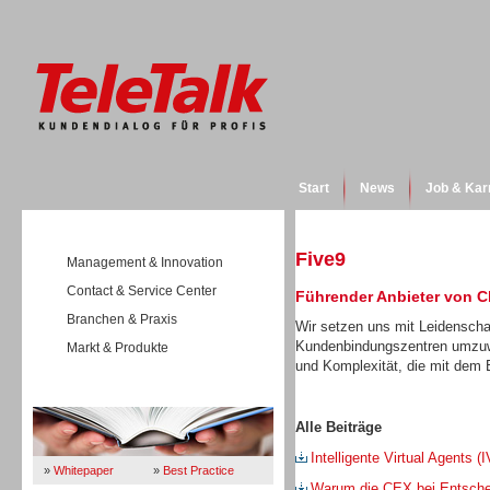
Start
News
Job & Kar
Five9
Management & Innovation
Contact & Service Center
Führender Anbieter von C
Branchen & Praxis
Wir setzen uns mit Leidenschaf
Kundenbindungszentren umzuw
Markt & Produkte
und Komplexität, die mit dem 
Wissen
Alle Beiträge
Intelligente Virtual Agents
»
Whitepaper
»
Best Practice
Warum die CEX bei Entschei