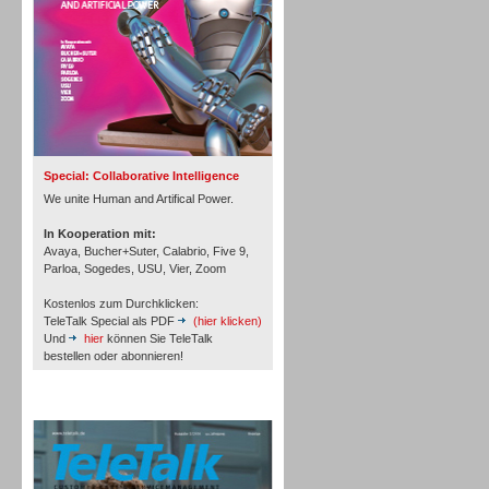
Inbound
Special: Collaborative Intelligence
We unite Human and Artifical Power.
In Kooperation mit:
Avaya, Bucher+Suter, Calabrio, Five 9,
Parloa, Sogedes, USU, Vier, Zoom
Kostenlos zum Durchklicken:
TeleTalk Special als PDF
(hier klicken)
Und
hier
können Sie TeleTalk
bestellen oder abonnieren!
TeleTalk Archiv
Inbound