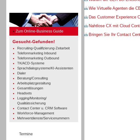
Wie Virtuelle Agenten die 
Business Guide
Das Customer Experience C
Nahtlose CX mit Cloud Cont
»
Zum Online-Business Guide
Bringen Sie Ihr Contact Cent
Gesucht-Gefunden!
Recruiting-Qualifizierung-Zeitarbeit
Telefonmarketing Inbound
Telefonmarketing Outbound
TK/ACD-Systeme
Sprachdialogsysteme/KI-Assistenten
Dialer
Beratung/Consulting
Arbeitsplatzgestaltung
Gesamtlösungen
Headsets
Logging/Monitoring/
Qualitätssicherung
Contact Center u. CRM Software
Workforce-Management
Mehrwertdienste/Servicenummern
Termine