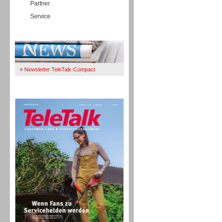
Partner
Service
Immer Up-To-Date
»
Newsletter TeleTalk-Compact
TeleTalk 04/26