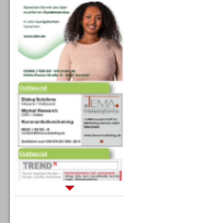
Outbound
Outbound
Sprachdialogsysteme u. Ki/
Sprachassistenten