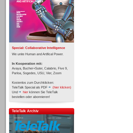
Inbound
Special: Collaborative Intelligence
We unite Human and Artifical Power.
In Kooperation mit:
Avaya, Bucher+Suter, Calabrio, Five 9,
Parloa, Sogedes, USU, Vier, Zoom
Kostenlos zum Durchklicken:
TeleTalk Special als PDF
(hier klicken)
Und
hier
können Sie TeleTalk
bestellen oder abonnieren!
TeleTalk Archiv
Inbound