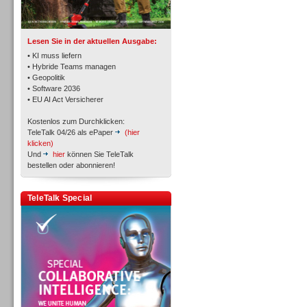
TK- und ACD-Systeme
Lesen Sie in der aktuellen Ausgabe:
• KI muss liefern
• Hybride Teams managen
• Geopolitik
• Software 2036
Workforce-Management
• EU AI Act Versicherer
Kostenlos zum Durchklicken:
TeleTalk 04/26 als ePaper
(hier
klicken)
Und
hier
können Sie TeleTalk
bestellen oder abonnieren!
Personal
TeleTalk Special
Personal