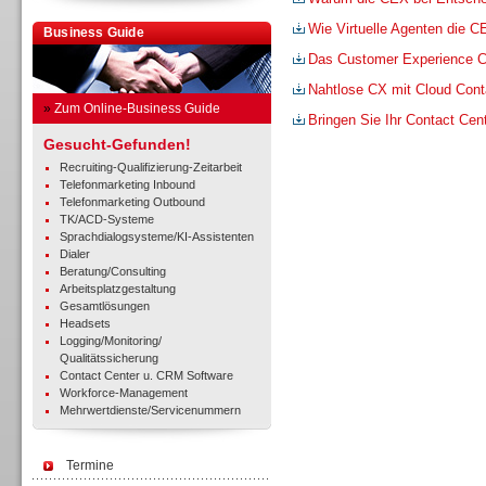
Wie Virtuelle Agenten die 
Business Guide
Das Customer Experience C
Nahtlose CX mit Cloud Cont
»
Zum Online-Business Guide
Bringen Sie Ihr Contact Cent
Gesucht-Gefunden!
Recruiting-Qualifizierung-Zeitarbeit
Telefonmarketing Inbound
Telefonmarketing Outbound
TK/ACD-Systeme
Sprachdialogsysteme/KI-Assistenten
Dialer
Beratung/Consulting
Arbeitsplatzgestaltung
Gesamtlösungen
Headsets
Logging/Monitoring/
Qualitätssicherung
Contact Center u. CRM Software
Workforce-Management
Mehrwertdienste/Servicenummern
Termine