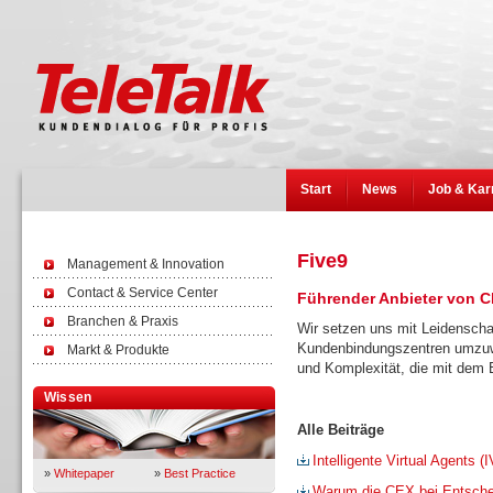
Start
News
Job & Kar
Five9
Management & Innovation
Contact & Service Center
Führender Anbieter von C
Branchen & Praxis
Wir setzen uns mit Leidenschaf
Kundenbindungszentren umzuw
Markt & Produkte
und Komplexität, die mit dem 
Wissen
Alle Beiträge
Intelligente Virtual Agents
»
Whitepaper
»
Best Practice
Warum die CEX bei Entschei