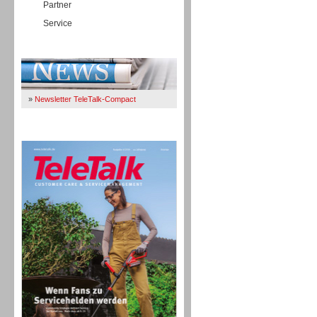
Partner
Service
Immer Up-To-Date
»
Newsletter TeleTalk-Compact
TeleTalk 04/26