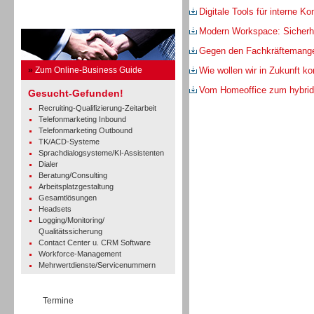
Digitale Tools für interne K
Business Guide
Modern Workspace: Sicherhe
Gegen den Fachkräftemang
»
Zum Online-Business Guide
Wie wollen wir in Zukunft 
Vom Homeoffice zum hybrid
Gesucht-Gefunden!
Recruiting-Qualifizierung-Zeitarbeit
Telefonmarketing Inbound
Telefonmarketing Outbound
TK/ACD-Systeme
Sprachdialogsysteme/KI-Assistenten
Dialer
Beratung/Consulting
Arbeitsplatzgestaltung
Gesamtlösungen
Headsets
Logging/Monitoring/
Qualitätssicherung
Contact Center u. CRM Software
Workforce-Management
Mehrwertdienste/Servicenummern
Termine