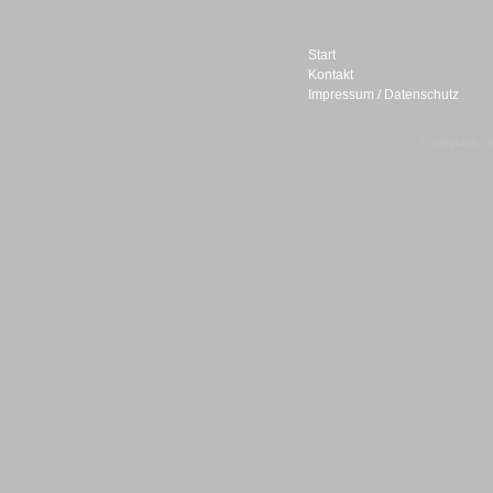
Start
Kontakt
Impressum / Datenschutz
Sprachdialogsysteme u. Ki/
Sprachassistenten
© telepublic V
Sprachdialogsysteme u. Ki/
Sprachassistenten