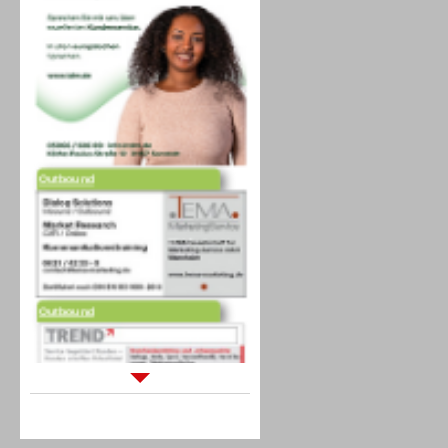
Outbound
Outbound
Sprachdialogsysteme u. Ki/
Sprachassistenten