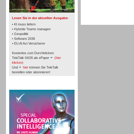
TK- und ACD-Systeme
Lesen Sie in der aktuellen Ausgabe:
• KI muss liefern
• Hybride Teams managen
• Geopolitik
• Software 2036
Workforce-Management
• EU AI Act Versicherer
Kostenlos zum Durchklicken:
TeleTalk 04/26 als ePaper
(hier
klicken)
Und
hier
können Sie TeleTalk
bestellen oder abonnieren!
Personal
TeleTalk Special
Personal