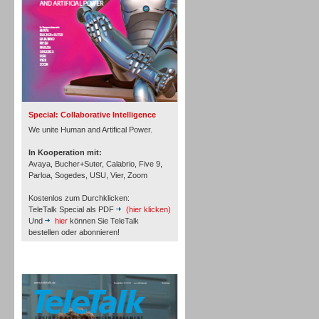
Inbound
Special: Collaborative Intelligence
We unite Human and Artifical Power.
In Kooperation mit:
Avaya, Bucher+Suter, Calabrio, Five 9,
Parloa, Sogedes, USU, Vier, Zoom
Kostenlos zum Durchklicken:
TeleTalk Special als PDF
(hier klicken)
Und
hier
können Sie TeleTalk
bestellen oder abonnieren!
TeleTalk Archiv
Inbound