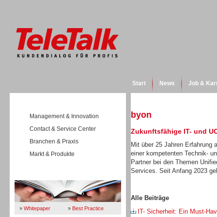
Start
News
Job & Kar
byon
Management & Innovation
Contact & Service Center
Zukunftsfähige IT- und U
Branchen & Praxis
Mit über 25 Jahren Erfahrung
einer kompetenten Technik- und
Markt & Produkte
Partner bei den Themen Unifi
Services. Seit Anfang 2023 g
Wissen
Alle Beiträge
»
Whitepaper
»
Best Practice
IT- Sicherheit: Ein Must-Ha