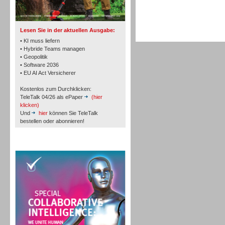
TK- und ACD-Systeme
Lesen Sie in der aktuellen Ausgabe:
• KI muss liefern
• Hybride Teams managen
• Geopolitik
• Software 2036
Workforce-Management
• EU AI Act Versicherer
Kostenlos zum Durchklicken:
TeleTalk 04/26 als ePaper
(hier
klicken)
Und
hier
können Sie TeleTalk
bestellen oder abonnieren!
Personal
TeleTalk Special
Personal