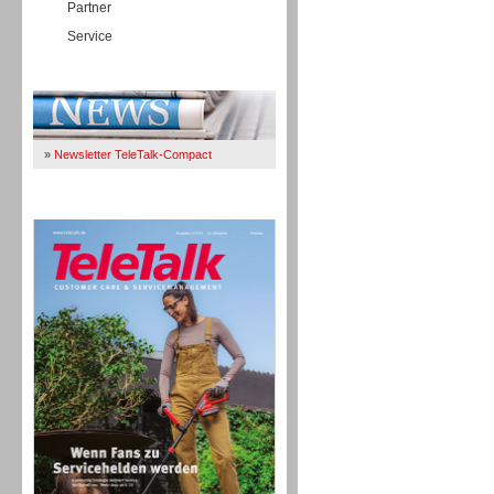
Partner
Service
Immer Up-To-Date
»
Newsletter TeleTalk-Compact
TeleTalk 04/26