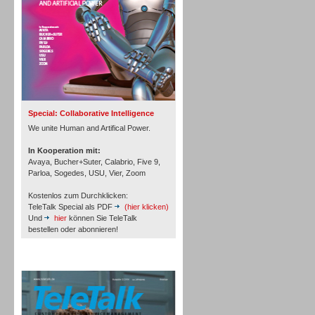
Inbound
Special: Collaborative Intelligence
We unite Human and Artifical Power.
In Kooperation mit:
Avaya, Bucher+Suter, Calabrio, Five 9,
Parloa, Sogedes, USU, Vier, Zoom
Kostenlos zum Durchklicken:
TeleTalk Special als PDF
(hier klicken)
Und
hier
können Sie TeleTalk
bestellen oder abonnieren!
TeleTalk Archiv
Inbound