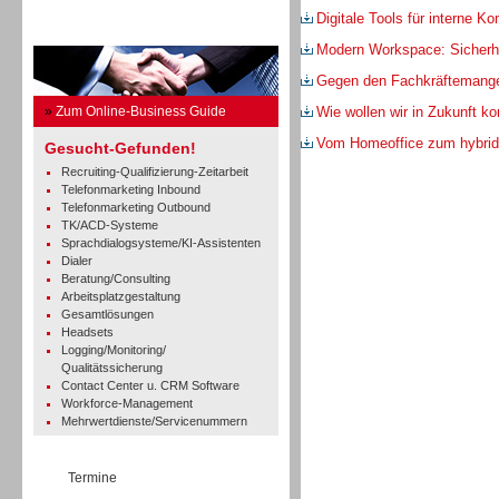
Digitale Tools für interne K
Business Guide
Modern Workspace: Sicherhe
Gegen den Fachkräftemang
»
Zum Online-Business Guide
Wie wollen wir in Zukunft 
Vom Homeoffice zum hybrid
Gesucht-Gefunden!
Recruiting-Qualifizierung-Zeitarbeit
Telefonmarketing Inbound
Telefonmarketing Outbound
TK/ACD-Systeme
Sprachdialogsysteme/KI-Assistenten
Dialer
Beratung/Consulting
Arbeitsplatzgestaltung
Gesamtlösungen
Headsets
Logging/Monitoring/
Qualitätssicherung
Contact Center u. CRM Software
Workforce-Management
Mehrwertdienste/Servicenummern
Termine