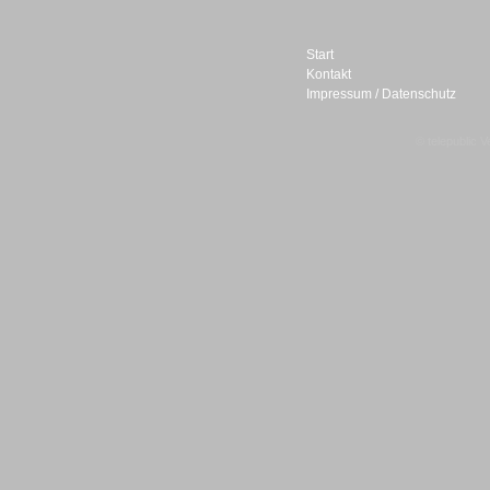
Start
Kontakt
Impressum / Datenschutz
Sprachdialogsysteme u. Ki/
Sprachassistenten
© telepublic V
Sprachdialogsysteme u. Ki/
Sprachassistenten