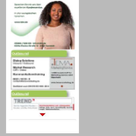
Outbound
Outbound
Sprachdialogsysteme u. Ki/
Sprachassistenten