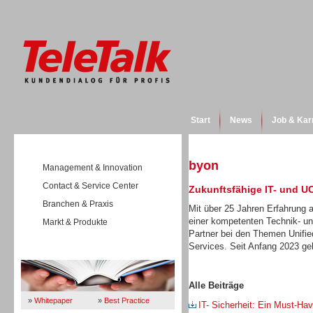
Start
News
Job & Kar
byon
Management & Innovation
Contact & Service Center
Zukunftsfähige IT- und U
Branchen & Praxis
Mit über 25 Jahren Erfahrung
einer kompetenten Technik- und
Markt & Produkte
Partner bei den Themen Unifi
Services. Seit Anfang 2023 g
Wissen
Alle Beiträge
»
Whitepaper
»
Best Practice
IT- Sicherheit: Ein Must-Ha