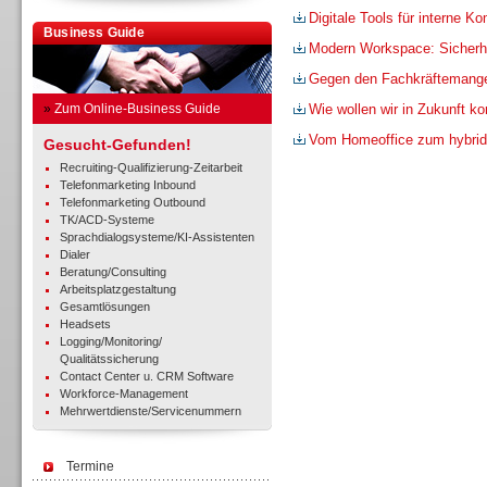
Digitale Tools für interne K
Business Guide
Modern Workspace: Sicherhe
Gegen den Fachkräftemang
»
Zum Online-Business Guide
Wie wollen wir in Zukunft 
Vom Homeoffice zum hybrid
Gesucht-Gefunden!
Recruiting-Qualifizierung-Zeitarbeit
Telefonmarketing Inbound
Telefonmarketing Outbound
TK/ACD-Systeme
Sprachdialogsysteme/KI-Assistenten
Dialer
Beratung/Consulting
Arbeitsplatzgestaltung
Gesamtlösungen
Headsets
Logging/Monitoring/
Qualitätssicherung
Contact Center u. CRM Software
Workforce-Management
Mehrwertdienste/Servicenummern
Termine