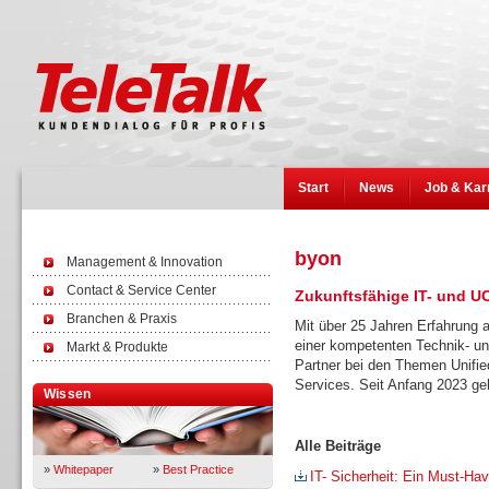
Start
News
Job & Kar
byon
Management & Innovation
Contact & Service Center
Zukunftsfähige IT- und U
Branchen & Praxis
Mit über 25 Jahren Erfahrung
einer kompetenten Technik- und
Markt & Produkte
Partner bei den Themen Unifi
Services. Seit Anfang 2023 g
Wissen
Alle Beiträge
»
Whitepaper
»
Best Practice
IT- Sicherheit: Ein Must-Ha