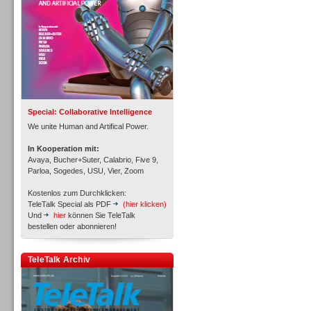
Inbound
Special: Collaborative Intelligence
We unite Human and Artifical Power.
In Kooperation mit:
Avaya, Bucher+Suter, Calabrio, Five 9,
Parloa, Sogedes, USU, Vier, Zoom
Kostenlos zum Durchklicken:
TeleTalk Special als PDF
(hier klicken)
Und
hier
können Sie TeleTalk
bestellen oder abonnieren!
TeleTalk Archiv
Inbound