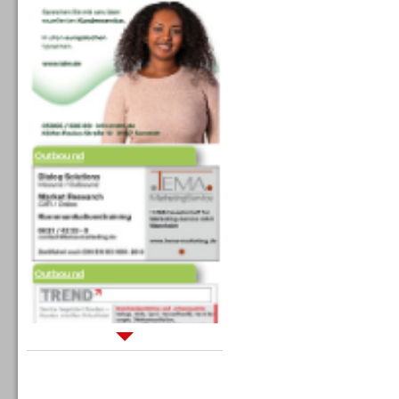
Outbound
Outbound
Sprachdialogsysteme u. Ki/
Sprachassistenten