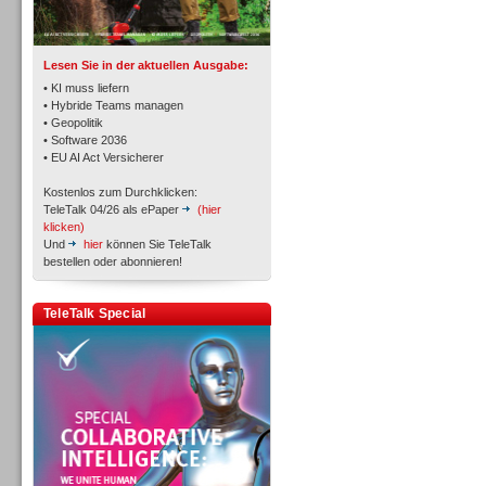
TK- und ACD-Systeme
Lesen Sie in der aktuellen Ausgabe:
• KI muss liefern
• Hybride Teams managen
• Geopolitik
• Software 2036
Workforce-Management
• EU AI Act Versicherer
Kostenlos zum Durchklicken:
TeleTalk 04/26 als ePaper
(hier
klicken)
Und
hier
können Sie TeleTalk
bestellen oder abonnieren!
Personal
TeleTalk Special
Personal