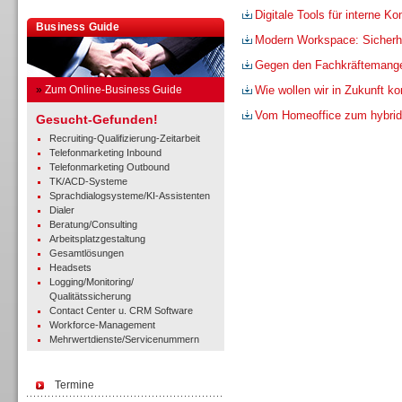
Digitale Tools für interne K
Business Guide
Modern Workspace: Sicherhe
Gegen den Fachkräftemang
»
Zum Online-Business Guide
Wie wollen wir in Zukunft 
Vom Homeoffice zum hybrid
Gesucht-Gefunden!
Recruiting-Qualifizierung-Zeitarbeit
Telefonmarketing Inbound
Telefonmarketing Outbound
TK/ACD-Systeme
Sprachdialogsysteme/KI-Assistenten
Dialer
Beratung/Consulting
Arbeitsplatzgestaltung
Gesamtlösungen
Headsets
Logging/Monitoring/
Qualitätssicherung
Contact Center u. CRM Software
Workforce-Management
Mehrwertdienste/Servicenummern
Termine