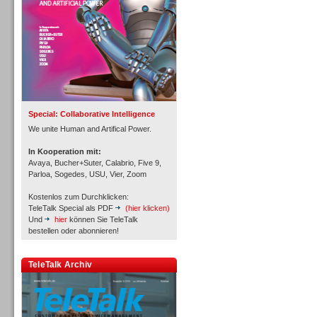
Inbound
Special: Collaborative Intelligence
We unite Human and Artifical Power.
In Kooperation mit:
Avaya, Bucher+Suter, Calabrio, Five 9,
Parloa, Sogedes, USU, Vier, Zoom
Kostenlos zum Durchklicken:
TeleTalk Special als PDF
(hier klicken)
Und
hier
können Sie TeleTalk
bestellen oder abonnieren!
TeleTalk Archiv
Inbound