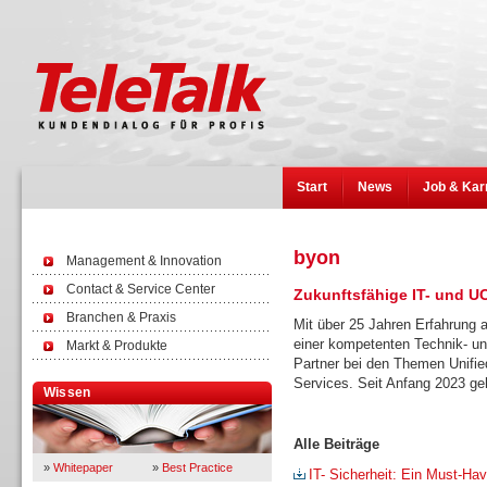
Start
News
Job & Kar
byon
Management & Innovation
Contact & Service Center
Zukunftsfähige IT- und U
Branchen & Praxis
Mit über 25 Jahren Erfahrung
einer kompetenten Technik- und
Markt & Produkte
Partner bei den Themen Unifi
Services. Seit Anfang 2023 g
Wissen
Alle Beiträge
»
Whitepaper
»
Best Practice
IT- Sicherheit: Ein Must-Ha