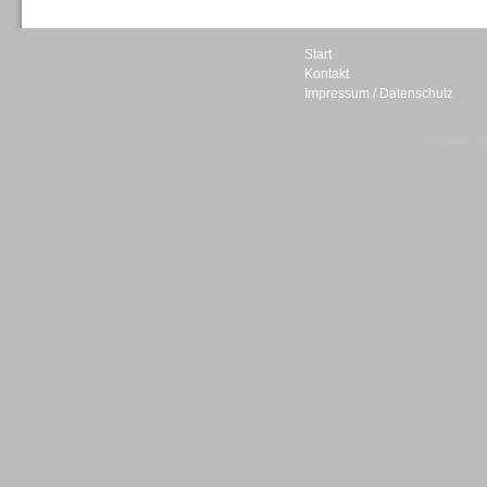
Start
Kontakt
Impressum / Datenschutz
Sprachdialogsysteme u. Ki/
Sprachassistenten
© telepublic V
Sprachdialogsysteme u. Ki/
Sprachassistenten