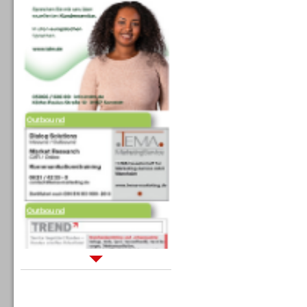
Outbound
Outbound
Sprachdialogsysteme u. Ki/
Sprachassistenten