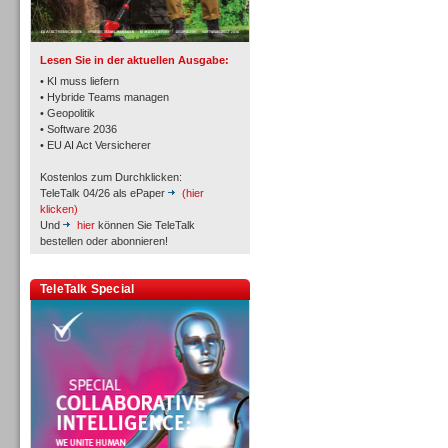
TK- und ACD-Systeme
Lesen Sie in der aktuellen Ausgabe:
• KI muss liefern
• Hybride Teams managen
• Geopolitik
• Software 2036
Workforce-Management
• EU AI Act Versicherer
Kostenlos zum Durchklicken:
TeleTalk 04/26 als ePaper
(hier
klicken)
Und
hier
können Sie TeleTalk
bestellen oder abonnieren!
Personal
TeleTalk Special
Personal