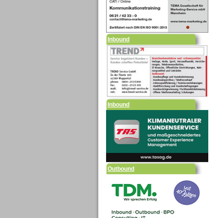
Inbound
Inbound
Outbound