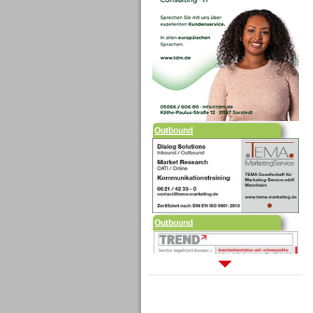
Outbound
Outbound
Sprachdialogsysteme u. Ki/
Sprachassistenten