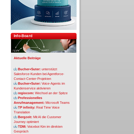
Info-Board
Aktuelle Beiträge
Bucher+Suter:
unterstützt
Salesforce-Kunden bei Agentforce-
Contact-Center-Projekten
Bucher+Suter:
Voice-Agents im
Kundenservice aktivieren
regiocom:
Wechsel an der Spitze
Professionelles
Anrufmanagement:
Microsoft Teams
TP infinity:
Real Time Voice
Translation
Bergzeit:
Mit AI die Customer
Journey optimiert
TDM:
Voicebot Kim im direkten
Gespräch