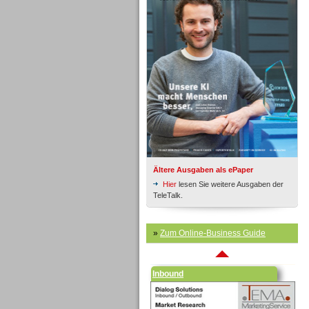
Inbound
Ältere Ausgaben als ePaper
Hier
lesen Sie weitere Ausgaben der
TeleTalk.
»
Zum Online-Business Guide
Inbound