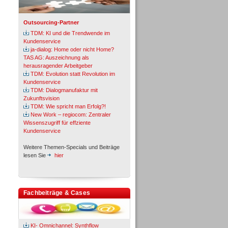
Outsourcing-Partner
TDM: KI und die Trendwende im
Kundenservice
ja-dialog: Home oder nicht Home?
TAS AG: Auszeichnung als
herausragender Arbeitgeber
TDM: Evolution statt Revolution im
Kundenservice
TDM: Dialogmanufaktur mit
Zukunftsvision
TDM: Wie spricht man Erfolg?!
New Work – regiocom: Zentraler
Wissenszugriff für effziente
Kundenservice
Weitere Themen-Specials und Beiträge
lesen Sie
hier
Fachbeiträge & Cases
KI- Omnichannel: Synthflow