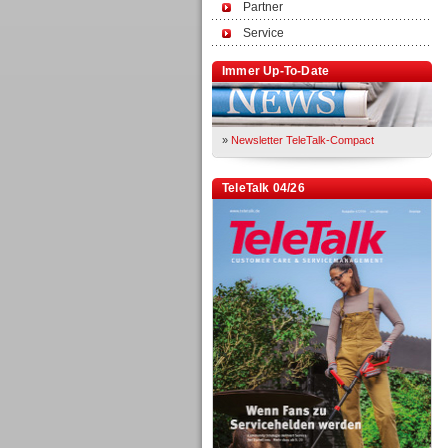
Partner
Service
Immer Up-To-Date
»
Newsletter TeleTalk-Compact
TeleTalk 04/26