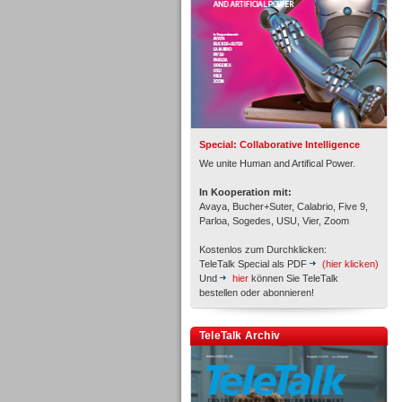
Inbound
Special: Collaborative Intelligence
We unite Human and Artifical Power.
In Kooperation mit:
Avaya, Bucher+Suter, Calabrio, Five 9,
Parloa, Sogedes, USU, Vier, Zoom
Kostenlos zum Durchklicken:
TeleTalk Special als PDF
(hier klicken)
Und
hier
können Sie TeleTalk
bestellen oder abonnieren!
TeleTalk Archiv
Inbound