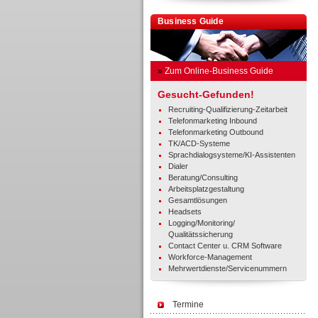
Business Guide
»
Zum Online-Business Guide
Gesucht-Gefunden!
Recruiting-Qualifizierung-Zeitarbeit
Telefonmarketing Inbound
Telefonmarketing Outbound
TK/ACD-Systeme
Sprachdialogsysteme/KI-Assistenten
Dialer
Beratung/Consulting
Arbeitsplatzgestaltung
Gesamtlösungen
Headsets
Logging/Monitoring/
Qualitätssicherung
Contact Center u. CRM Software
Workforce-Management
Mehrwertdienste/Servicenummern
Termine