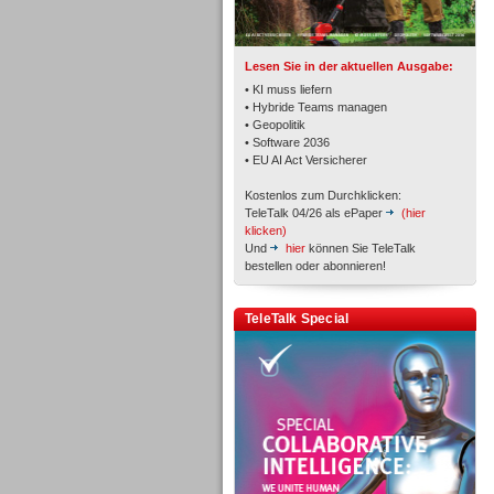
TK- und ACD-Systeme
Lesen Sie in der aktuellen Ausgabe:
• KI muss liefern
• Hybride Teams managen
• Geopolitik
• Software 2036
Workforce-Management
• EU AI Act Versicherer
Kostenlos zum Durchklicken:
TeleTalk 04/26 als ePaper
(hier
klicken)
Und
hier
können Sie TeleTalk
bestellen oder abonnieren!
Personal
TeleTalk Special
Personal