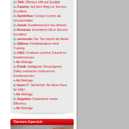
TAS:
Effizienz trifft auf Qualität
Caseris:
Auf dem Weg zur Service-
Exzellenz
Synthflow:
Contact Center als
Umsatztreiber
Zoom:
Kundenservice neu denken
Konecta:
Investieren Sie in Service-
Exzellenz
sonocom:
Der Ton macht die Musik
QNova:
Kontaktanalyse ohne
Training
USU:
Chatbots und ihre Zukunft im
Kundenservice
»
Alle Beiträge
Five9:
Intelligente Virtual Agents
(IVAs) markieren Umbruch im
Kundenservice
»
Alle Beiträge
byon:
IT- Sicherheit: Ein Must-Have
für KMU
»
Alle Beiträge
Sogedes:
Experience meets
Efficency
»
Alle Beiträge
Themen-Specials