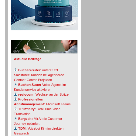
Info-Board
Aktuelle Beiträge
Bucher+Suter:
unterstützt
Salesforce-Kunden bei Agentforce-
Contact-Center-Projekten
Bucher+Suter:
Voice-Agents im
Kundenservice aktivieren
regiocom:
Wechsel an der Spitze
Professionelles
Anrufmanagement:
Microsoft Teams
TP infinity:
Real Time Voice
Translation
Bergzeit:
Mit AI die Customer
Journey optimiert
TDM:
Voicebot Kim im direkten
Gespräch