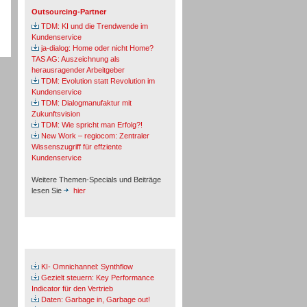
Outsourcing-Partner
TDM: KI und die Trendwende im
Kundenservice
ja-dialog: Home oder nicht Home?
TAS AG: Auszeichnung als
herausragender Arbeitgeber
TDM: Evolution statt Revolution im
Kundenservice
TDM: Dialogmanufaktur mit
Zukunftsvision
TDM: Wie spricht man Erfolg?!
New Work – regiocom: Zentraler
Wissenszugriff für effziente
Kundenservice
Weitere Themen-Specials und Beiträge
lesen Sie
hier
Fachbeiträge & Cases
KI- Omnichannel: Synthflow
Gezielt steuern: Key Performance
Indicator für den Vertrieb
Daten: Garbage in, Garbage out!