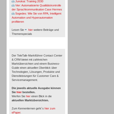
Junokai: Training 2030
Vier: Automatisierte Qualitätskontrolle
der Sprachkommunikation Case Hermes
Sogedes: Wie Sie von RPA, Intelligent
Automation und Hyperautomation
profitieren
Lesen Sie
hier
weitere Beiträge und
Themenspecials
TeleTalk-Marktführer 1/2026
Der TeleTalk-Marktführer Contact Center
& CRM bietet mit zahlreichen
Marktübersichten und einem Business-
Guide einen aktuellen Überblick über
Technologien, Lösungen, Produkte und
Dienstleistungen für Customer Care &
Servicemanagement.
Die jeweils aktuelle Ausgabe können
Sie
hier
bestellen.
Werfen Sie
hier
einen Blick in die
aktuellen Marktübersichten.
Zum Kennenlernen geht´s
hier zum
ePaper
.