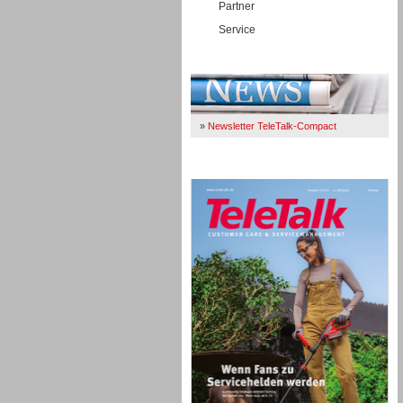
Partner
Service
Immer Up-To-Date
»
Newsletter TeleTalk-Compact
TeleTalk 04/26