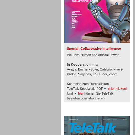
Inbound
Special: Collaborative Intelligence
We unite Human and Artifical Power.
In Kooperation mit:
Avaya, Bucher+Suter, Calabrio, Five 9,
Parloa, Sogedes, USU, Vier, Zoom
Kostenlos zum Durchklicken:
TeleTalk Special als PDF
(hier klicken)
Und
hier
können Sie TeleTalk
bestellen oder abonnieren!
TeleTalk Archiv
Inbound