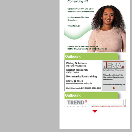
Outbound
Outbound
Sprachdialogsysteme u. Ki/
Sprachassistenten