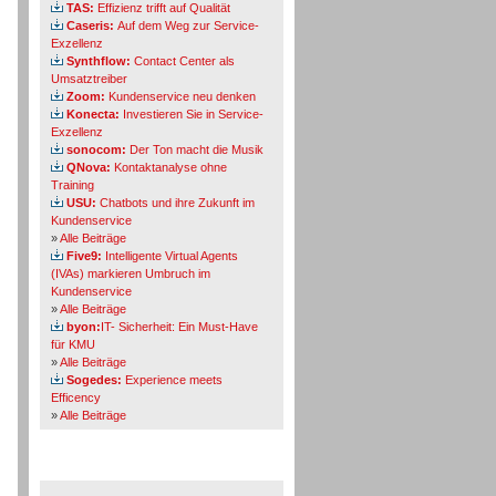
TAS:
Effizienz trifft auf Qualität
Caseris:
Auf dem Weg zur Service-
Exzellenz
Synthflow:
Contact Center als
Umsatztreiber
Zoom:
Kundenservice neu denken
Konecta:
Investieren Sie in Service-
Exzellenz
sonocom:
Der Ton macht die Musik
QNova:
Kontaktanalyse ohne
Training
USU:
Chatbots und ihre Zukunft im
Kundenservice
»
Alle Beiträge
Five9:
Intelligente Virtual Agents
(IVAs) markieren Umbruch im
Kundenservice
»
Alle Beiträge
byon:
IT- Sicherheit: Ein Must-Have
für KMU
»
Alle Beiträge
Sogedes:
Experience meets
Efficency
»
Alle Beiträge
Themen-Specials