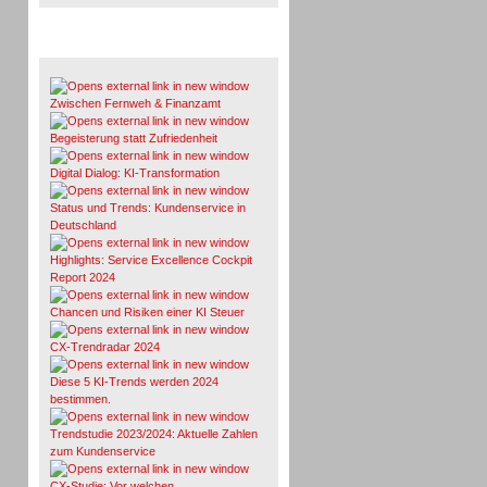
Whitepaper & Studien
Zwischen Fernweh & Finanzamt
Begeisterung statt Zufriedenheit
Digital Dialog: KI-Transformation
Status und Trends: Kundenservice in
Deutschland
Highlights: Service Excellence Cockpit
Report 2024
Chancen und Risiken einer KI Steuer
CX-Trendradar 2024
Diese 5 KI-Trends werden 2024
bestimmen.
Trendstudie 2023/2024: Aktuelle Zahlen
zum Kundenservice
CX-Studie: Vor welchen