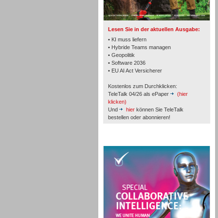
TK- und ACD-Systeme
Lesen Sie in der aktuellen Ausgabe:
• KI muss liefern
• Hybride Teams managen
• Geopolitik
• Software 2036
Workforce-Management
• EU AI Act Versicherer
Kostenlos zum Durchklicken:
TeleTalk 04/26 als ePaper
(hier
klicken)
Und
hier
können Sie TeleTalk
bestellen oder abonnieren!
Personal
TeleTalk Special
Personal