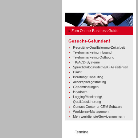
Business Guide
»
Zum Online-Business Guide
Gesucht-Gefunden!
Recruiting-Qualifizierung-Zeitarbeit
Telefonmarketing Inbound
Telefonmarketing Outbound
TK/ACD-Systeme
Sprachdialogsysteme/KI-Assistenten
Dialer
Beratung/Consulting
Arbeitsplatzgestaltung
Gesamtlösungen
Headsets
Logging/Monitoring/
Qualitätssicherung
Contact Center u. CRM Software
Workforce-Management
Mehrwertdienste/Servicenummern
Termine