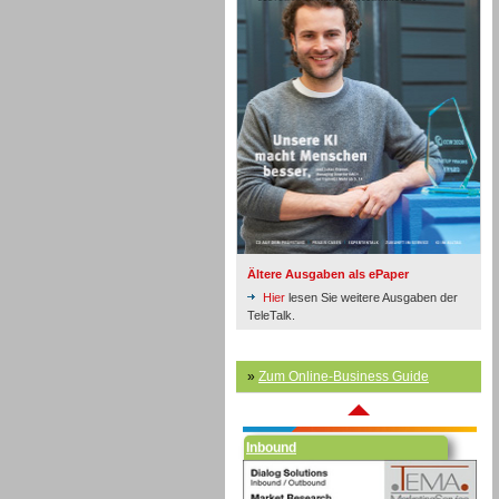
Inbound
Ältere Ausgaben als ePaper
Hier
lesen Sie weitere Ausgaben der
TeleTalk.
»
Zum Online-Business Guide
Inbound