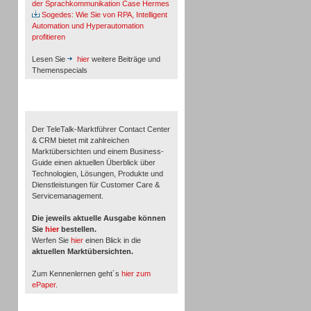
der Sprachkommunikation Case Hermes
Sogedes: Wie Sie von RPA, Intelligent
Automation und Hyperautomation
profitieren
Lesen Sie
hier
weitere Beiträge und
Themenspecials
TeleTalk-Marktführer 1/2026
Der TeleTalk-Marktführer Contact Center
& CRM bietet mit zahlreichen
Marktübersichten und einem Business-
Guide einen aktuellen Überblick über
Technologien, Lösungen, Produkte und
Dienstleistungen für Customer Care &
Servicemanagement.
Die jeweils aktuelle Ausgabe können
Sie
hier
bestellen.
Werfen Sie
hier
einen Blick in die
aktuellen Marktübersichten.
Zum Kennenlernen geht´s
hier zum
ePaper
.