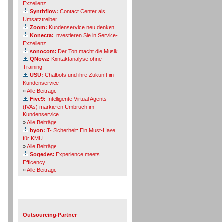
Exzellenz
Synthflow:
Contact Center als
Umsatztreiber
Zoom:
Kundenservice neu denken
Konecta:
Investieren Sie in Service-
Exzellenz
sonocom:
Der Ton macht die Musik
QNova:
Kontaktanalyse ohne
Training
USU:
Chatbots und ihre Zukunft im
Kundenservice
»
Alle Beiträge
Five9:
Intelligente Virtual Agents
(IVAs) markieren Umbruch im
Kundenservice
»
Alle Beiträge
byon:
IT- Sicherheit: Ein Must-Have
für KMU
»
Alle Beiträge
Sogedes:
Experience meets
Efficency
»
Alle Beiträge
Themen-Specials
Outsourcing-Partner