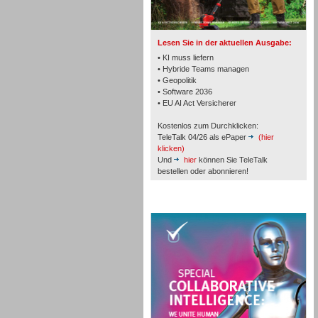
TK- und ACD-Systeme
Lesen Sie in der aktuellen Ausgabe:
• KI muss liefern
• Hybride Teams managen
• Geopolitik
• Software 2036
Workforce-Management
• EU AI Act Versicherer
Kostenlos zum Durchklicken:
TeleTalk 04/26 als ePaper
(hier
klicken)
Und
hier
können Sie TeleTalk
bestellen oder abonnieren!
Personal
TeleTalk Special
Personal