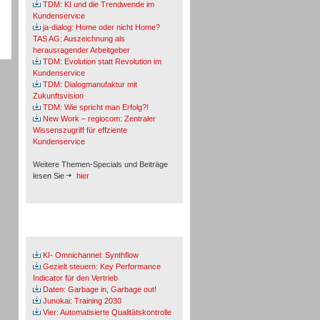
TDM: KI und die Trendwende im
Kundenservice
ja-dialog: Home oder nicht Home?
TAS AG: Auszeichnung als
herausragender Arbeitgeber
TDM: Evolution statt Revolution im
Kundenservice
TDM: Dialogmanufaktur mit
Zukunftsvision
TDM: Wie spricht man Erfolg?!
New Work – regiocom: Zentraler
Wissenszugriff für effziente
Kundenservice
Weitere Themen-Specials und Beiträge
lesen Sie
hier
Fachbeiträge & Cases
KI- Omnichannel: Synthflow
Gezielt steuern: Key Performance
Indicator für den Vertrieb
Daten: Garbage in, Garbage out!
Junokai: Training 2030
Vier: Automatisierte Qualitätskontrolle