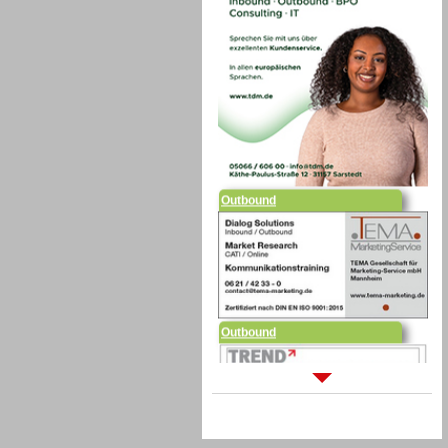
Outbound
Outbound
Sprachdialogsysteme u. Ki/
Sprachassistenten