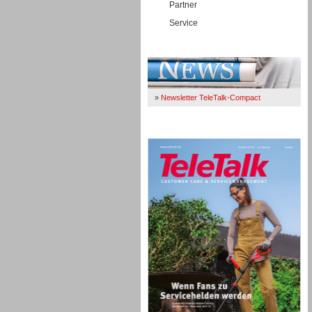
Partner
Service
Immer Up-To-Date
»
Newsletter TeleTalk-Compact
TeleTalk 04/26