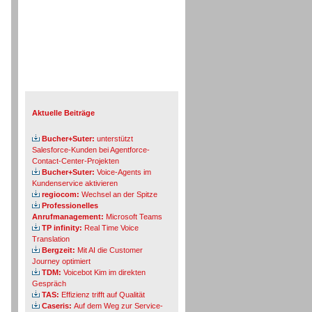
Info-Board
Aktuelle Beiträge
Bucher+Suter:
unterstützt
Salesforce-Kunden bei Agentforce-
Contact-Center-Projekten
Bucher+Suter:
Voice-Agents im
Kundenservice aktivieren
regiocom:
Wechsel an der Spitze
Professionelles
Anrufmanagement:
Microsoft Teams
TP infinity:
Real Time Voice
Translation
Bergzeit:
Mit AI die Customer
Journey optimiert
TDM:
Voicebot Kim im direkten
Gespräch
TAS:
Effizienz trifft auf Qualität
Caseris:
Auf dem Weg zur Service-