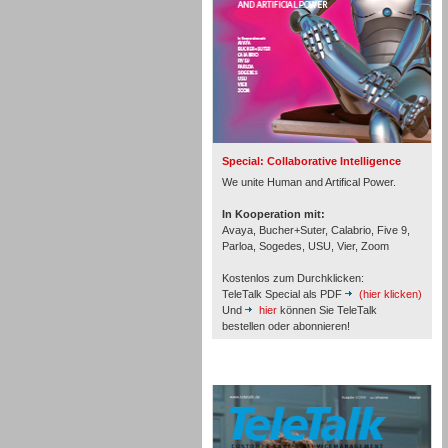
Inbound
Special: Collaborative Intelligence
We unite Human and Artifical Power.
In Kooperation mit:
Avaya, Bucher+Suter, Calabrio, Five 9,
Parloa, Sogedes, USU, Vier, Zoom
Kostenlos zum Durchklicken:
TeleTalk Special als PDF
(hier klicken)
Und
hier
können Sie TeleTalk
bestellen oder abonnieren!
TeleTalk Archiv
Inbound