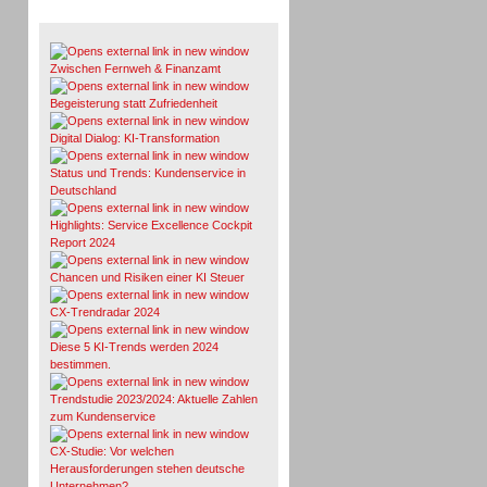
Whitepaper & Studien
Zwischen Fernweh & Finanzamt
Begeisterung statt Zufriedenheit
Digital Dialog: KI-Transformation
Status und Trends: Kundenservice in
Deutschland
Highlights: Service Excellence Cockpit
Report 2024
Chancen und Risiken einer KI Steuer
CX-Trendradar 2024
Diese 5 KI-Trends werden 2024
bestimmen.
Trendstudie 2023/2024: Aktuelle Zahlen
zum Kundenservice
CX-Studie: Vor welchen
Herausforderungen stehen deutsche
Unternehmen?