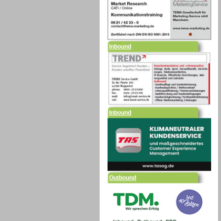
Inbound
Inbound
Outbound