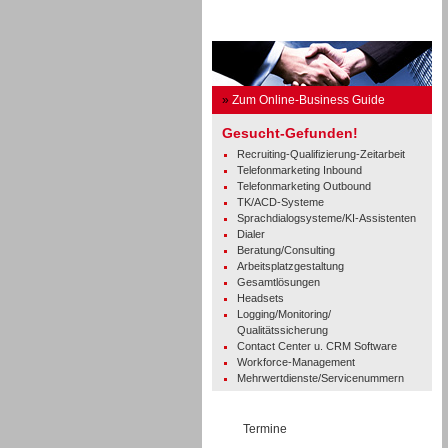
Business Guide
»
Zum Online-Business Guide
Gesucht-Gefunden!
Recruiting-Qualifizierung-Zeitarbeit
Telefonmarketing Inbound
Telefonmarketing Outbound
TK/ACD-Systeme
Sprachdialogsysteme/KI-Assistenten
Dialer
Beratung/Consulting
Arbeitsplatzgestaltung
Gesamtlösungen
Headsets
Logging/Monitoring/
Qualitätssicherung
Contact Center u. CRM Software
Workforce-Management
Mehrwertdienste/Servicenummern
Termine