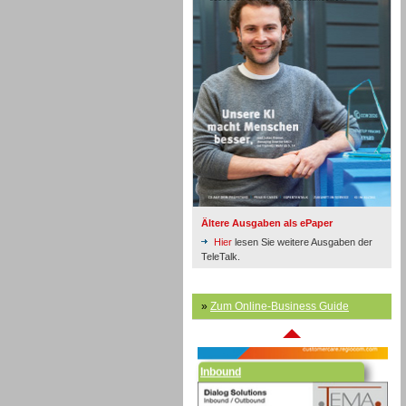
Inbound
Ältere Ausgaben als ePaper
Hier
lesen Sie weitere Ausgaben der
TeleTalk.
»
Zum Online-Business Guide
Inbound