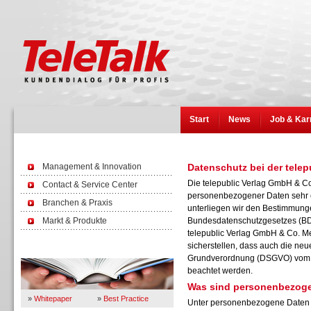
Start
News
Job & Kar
Management & Innovation
Datenschutz bei der tele
Die telepublic Verlag GmbH & C
Contact & Service Center
personenbezogener Daten sehr er
Branchen & Praxis
unterliegen wir den Bestimmunge
Markt & Produkte
Bundesdatenschutzgesetzes (BD
telepublic Verlag GmbH & Co. M
sicherstellen, dass auch die neu
Wissen
Grundverordnung (DSGVO) vom V
beachtet werden.
Was sind personenbezog
»
Whitepaper
»
Best Practice
Unter personenbezogene Daten f