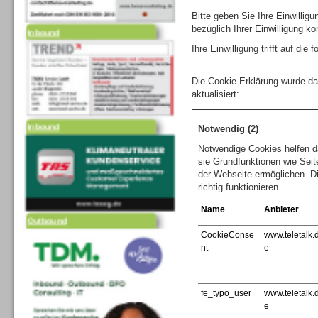
Bitte geben Sie Ihre Einwilli
Inbound
bezüglich Ihrer Einwilligung ko
Ihre Einwilligung trifft auf di
Die Cookie-Erklärung wurde d
aktualisiert:
Inbound
Notwendig (2)
Notwendige Cookies helfen d
sie Grundfunktionen wie Seit
der Webseite ermöglichen. D
richtig funktionieren.
Outbound
Name
Anbieter
CookieConse
www.teletalk.
nt
e
fe_typo_user
www.teletalk.
e