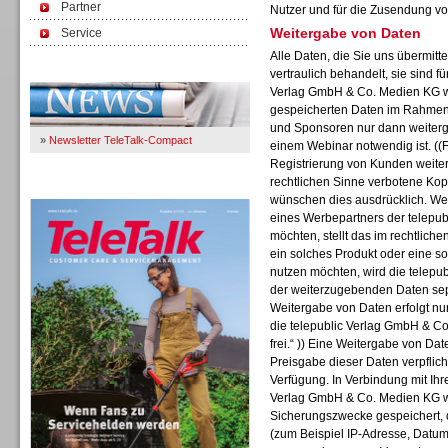
Partner
Nutzer und für die Zusendung vo
Weitergabe von Daten
Service
Alle Daten, die Sie uns übermitt
Immer Up-To-Date
vertraulich behandelt, sie sind f
Verlag GmbH & Co. Medien KG wi
gespeicherten Daten im Rahmen 
und Sponsoren nur dann weiterge
»
Newsletter TeleTalk-Compact
einem Webinar notwendig ist. ((F
Registrierung von Kunden weiter
rechtlichen Sinne verbotene Kop
TeleTalk 04/26
wünschen dies ausdrücklich. Wen
eines Werbepartners der telepu
möchten, stellt das im rechtliche
ein solches Produkt oder eine s
nutzen möchten, wird die telep
der weiterzugebenden Daten separ
Weitergabe von Daten erfolgt nur
die telepublic Verlag GmbH & Co
frei.“ )) Eine Weitergabe von Date
Preisgabe dieser Daten verpflich
Verfügung. In Verbindung mit Ihr
Verlag GmbH & Co. Medien KG w
Sicherungszwecke gespeichert, d
(zum Beispiel IP-Adresse, Datum,
TK- und ACD-Systeme