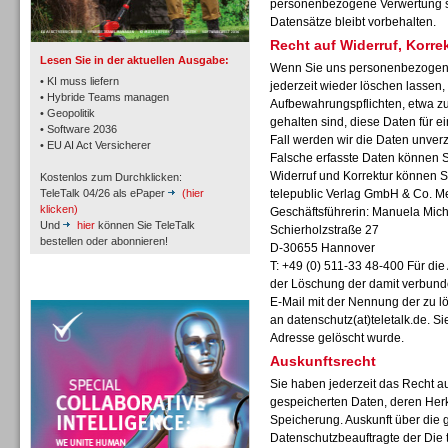
personenbezogene Verwertung sta
Datensätze bleibt vorbehalten.
Recht auf Widerruf, Korr
Lesen Sie in der aktuellen Ausgabe:
Wenn Sie uns personenbezogene
• KI muss liefern
jederzeit wieder löschen lassen, 
• Hybride Teams managen
Aufbewahrungspflichten, etwa zu
• Geopolitik
gehalten sind, diese Daten für 
Workforce-Management
• Software 2036
Fall werden wir die Daten unverz
• EU AI Act Versicherer
Falsche erfasste Daten können Si
Widerruf und Korrektur können S
Kostenlos zum Durchklicken:
TeleTalk 04/26 als ePaper
(hier
telepublic Verlag GmbH & Co. 
klicken)
Geschäftsführerin: Manuela Mich
Und
hier
können Sie TeleTalk
Schierholzstraße 27
bestellen oder abonnieren!
D-30655 Hannover
Personal
T: +49 (0) 511-33 48-400 Für di
der Löschung der damit verbunde
TeleTalk Special
E-Mail mit der Nennung der zu 
an
datenschutz(at)teletalk.de. S
Adresse gelöscht wurde.
Auskunftsrecht
Sie haben jederzeit das Recht au
Personal
gespeicherten Daten, deren Her
Speicherung. Auskunft über die 
Datenschutzbeauftragte der Die