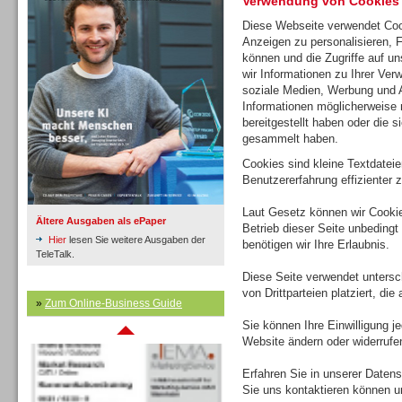
Verwendung von Cookies
Diese Webseite verwendet Coo
Anzeigen zu personalisieren, 
Inbound
können und die Zugriffe auf u
wir Informationen zu Ihrer Ver
soziale Medien, Werbung und A
Informationen möglicherweise 
bereitgestellt haben oder die 
gesammelt haben.
Cookies sind kleine Textdatei
Benutzererfahrung effizienter z
Laut Gesetz können wir Cookie
Ältere Ausgaben als ePaper
Betrieb dieser Seite unbedingt
Hier
lesen Sie weitere Ausgaben der
benötigen wir Ihre Erlaubnis.
TeleTalk.
Diese Seite verwendet untersc
von Drittparteien platziert, di
»
Zum Online-Business Guide
Inbound
Sie können Ihre Einwilligung j
Website ändern oder widerrufe
Erfahren Sie in unserer Datensc
Sie uns kontaktieren können u