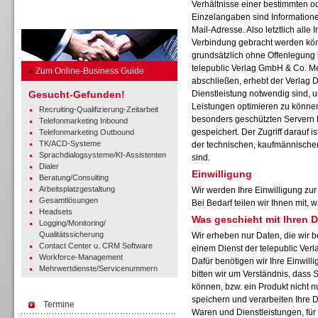
Verhältnisse einer bestimmten o
Einzelangaben sind Informatione
Business Guide
Mail-Adresse. Also letztlich alle I
Verbindung gebracht werden kön
grundsätzlich ohne Offenlegung i
telepublic Verlag GmbH & Co. M
»
Zum Online-Business Guide
abschließen, erhebt der Verlag D
Gesucht-Gefunden!
Dienstleistung notwendig sind, u
Leistungen optimieren zu können
Recruiting-Qualifizierung-Zeitarbeit
besonders geschützten Servern 
Telefonmarketing Inbound
gespeichert. Der Zugriff darauf 
Telefonmarketing Outbound
TK/ACD-Systeme
der technischen, kaufmännischen
Sprachdialogsysteme/KI-Assistenten
sind.
Dialer
Einwilligung
Beratung/Consulting
Arbeitsplatzgestaltung
Wir werden Ihre Einwilligung zu
Gesamtlösungen
Bei Bedarf teilen wir Ihnen mit,
Headsets
Was geschieht mit Ihren 
Logging/Monitoring/
Qualitätssicherung
Wir erheben nur Daten, die wir b
Contact Center u. CRM Software
einem Dienst der telepublic Ve
Workforce-Management
Dafür benötigen wir Ihre Einwilli
Mehrwertdienste/Servicenummern
bitten wir um Verständnis, dass 
können, bzw. ein Produkt nicht n
speichern und verarbeiten Ihre 
Termine
Waren und Dienstleistungen, für