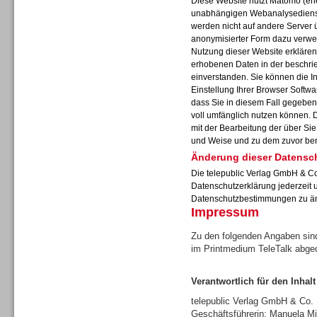
Diese Website nutzt Matomo (ehe
unabhängigen Webanalysedienst
werden nicht auf andere Server 
anonymisierter Form dazu verwe
Nutzung dieser Website erklären 
erhobenen Daten in der beschr
Sprachdialogsysteme u. Ki/
einverstanden. Sie können die I
Sprachassistenten
Einstellung Ihrer Browser Softwa
dass Sie in diesem Fall gegeben
voll umfänglich nutzen können. 
mit der Bearbeitung der über Si
und Weise und zu dem zuvor be
Änderung dieser Datensc
Die telepublic Verlag GmbH & Co
Datenschutzerklärung jederzeit 
Datenschutzbestimmungen zu ä
Impressum
Zu den folgenden Angaben sind
im Printmedium TeleTalk abge
Verantwortlich für den Inhalt
Sprachdialogsysteme u. Ki/
Sprachassistenten
telepublic Verlag GmbH & Co
Geschäftsführerin: Manuela Mi