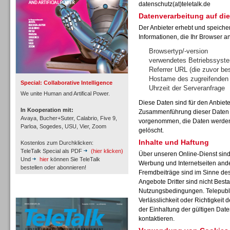
datenschutz(at)teletalk.de
Datenverarbeitung auf die
Der Anbieter erhebt und speiche
Informationen, die Ihr Browser an
Inbound
Browsertyp/-version
verwendetes Betriebssyst
Referrer URL (die zuvor be
Hostame des zugreifenden
Special: Collaborative Intelligence
Uhrzeit der Serveranfrage
We unite Human and Artifical Power.
Diese Daten sind für den Anbiet
In Kooperation mit:
Zusammenführung dieser Daten m
Avaya, Bucher+Suter, Calabrio, Five 9,
vorgenommen, die Daten werden 
Parloa, Sogedes, USU, Vier, Zoom
gelöscht.
Inhalte und Haftung
Kostenlos zum Durchklicken:
TeleTalk Special als PDF
(hier klicken)
Über unseren Online-Dienst sin
Und
hier
können Sie TeleTalk
Werbung und Internetseiten and
bestellen oder abonnieren!
Fremdbeiträge sind im Sinne de
Angebote Dritter sind nicht Best
Inbound
Nutzungsbedingungen. Telepubli
TeleTalk Archiv
Verlässlichkeit oder Richtigkeit 
der Einhaltung der gültigen Dat
kontaktieren.