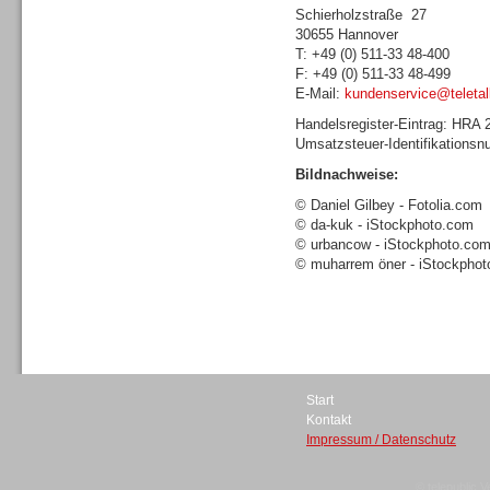
Schierholzstraße 27
30655 Hannover
T: +49 (0) 511-33 48-400
F: +49 (0) 511-33 48-499
E-Mail:
kundenservice@teletal
Sprachdialogsysteme u. Ki/
Handelsregister-Eintrag: HRA
Sprachassistenten
Umsatzsteuer-Identifikations
Bildnachweise:
© Daniel Gilbey - Fotolia.com
© da-kuk - iStockphoto.com
© urbancow - iStockphoto.co
© muharrem öner - iStockpho
Dialer
Start
Kontakt
Dialer
Impressum / Datenschutz
© telepublic V