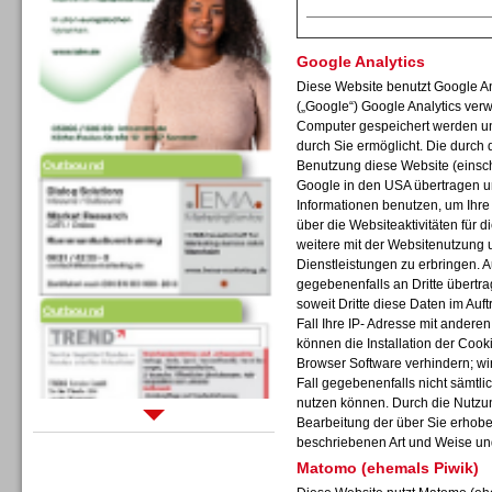
Google Analytics
Diese Website benutzt Google An
(„Google“) Google Analytics verw
Computer gespeichert werden un
Outbound
durch Sie ermöglicht. Die durch
Benutzung diese Website (einschl
Google in den USA übertragen un
Informationen benutzen, um Ihr
über die Websiteaktivitäten für
weitere mit der Websitenutzung 
Dienstleistungen zu erbringen. 
gegebenenfalls an Dritte übertra
Outbound
soweit Dritte diese Daten im Auf
Fall Ihre IP- Adresse mit andere
können die Installation der Cook
Browser Software verhindern; wir
Fall gegebenenfalls nicht sämtli
nutzen können. Durch die Nutzun
Bearbeitung der über Sie erhob
Sprachdialogsysteme u. Ki/
beschriebenen Art und Weise un
Sprachassistenten
Matomo (ehemals Piwik)