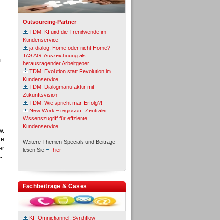
Outsourcing-Partner
TDM: KI und die Trendwende im
Kundenservice
ja-dialog: Home oder nicht Home?
TAS AG: Auszeichnung als
m
herausragender Arbeitgeber
TDM: Evolution statt Revolution im
Kundenservice
:
TDM: Dialogmanufaktur mit
Zukunftsvision
TDM: Wie spricht man Erfolg?!
New Work – regiocom: Zentraler
Wissenszugriff für effziente
Kundenservice
w.
ne
Weitere Themen-Specials und Beiträge
er
lesen Sie
hier
-
Fachbeiträge & Cases
KI- Omnichannel: Synthflow