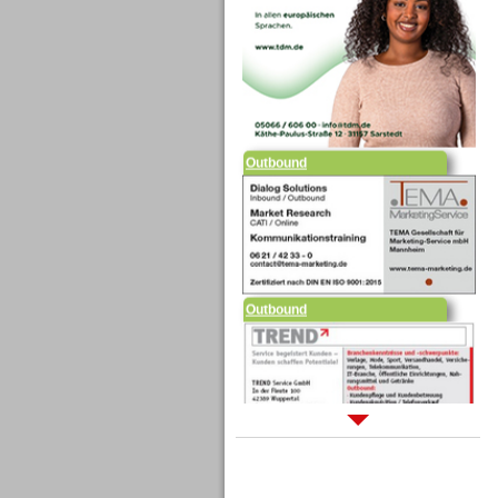
Outbound
Outbound
Sprachdialogsysteme u. Ki/
Sprachassistenten