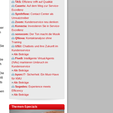
TAS:
Effizienz trifft auf Qualität
Caseris:
Auf dem Weg zur Service-
Exzellenz
Synthflow:
Contact Center als
Umsatztreiber
Zoom:
Kundenservice neu denken
Konecta:
Investieren Sie in Service-
ner
Exzellenz
n
sonocom:
Der Ton macht die Musik
QNova:
Kontaktanalyse ohne
Training
Sie
USU:
Chatbots und ihre Zukunft im
Kundenservice
»
Alle Beiträge
Five9:
Intelligente Virtual Agents
Sie
(IVAs) markieren Umbruch im
ch
Kundenservice
»
Alle Beiträge
Die
byon:
IT- Sicherheit: Ein Must-Have
llt
für KMU
ts
»
Alle Beiträge
Sogedes:
Experience meets
Efficency
hen
»
Alle Beiträge
Themen-Specials