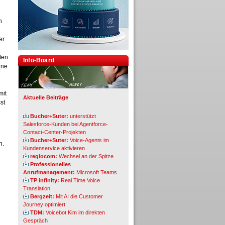
n
er
ten
Info-Board
ine
mit
Aktuelle Beiträge
st
Bucher+Suter:
unterstützt
Salesforce-Kunden bei Agentforce-
Contact-Center-Projekten
Bucher+Suter:
Voice-Agents im
n.
Kundenservice aktivieren
regiocom:
Wechsel an der Spitze
Professionelles
Anrufmanagement:
Microsoft Teams
TP infinity:
Real Time Voice
Translation
Bergzeit:
Mit AI die Customer
Journey optimiert
TDM:
Voicebot Kim im direkten
Gespräch