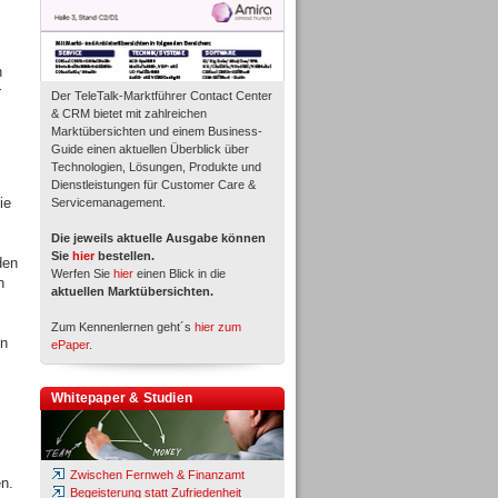
n
r
Der TeleTalk-Marktführer Contact Center
& CRM bietet mit zahlreichen
Marktübersichten und einem Business-
Guide einen aktuellen Überblick über
Technologien, Lösungen, Produkte und
Dienstleistungen für Customer Care &
ie
Servicemanagement.
Die jeweils aktuelle Ausgabe können
Sie
hier
bestellen.
den
Werfen Sie
hier
einen Blick in die
n
aktuellen Marktübersichten.
Zum Kennenlernen geht´s
hier zum
en
ePaper
.
Whitepaper & Studien
Zwischen Fernweh & Finanzamt
n.
Begeisterung statt Zufriedenheit