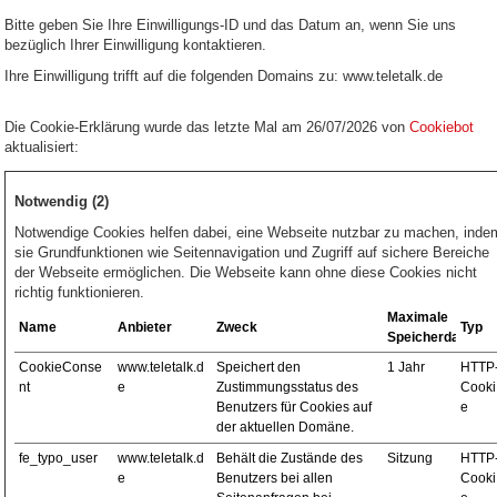
Bitte geben Sie Ihre Einwilligungs-ID und das Datum an, wenn Sie uns
bezüglich Ihrer Einwilligung kontaktieren.
Ihre Einwilligung trifft auf die folgenden Domains zu: www.teletalk.de
Die Cookie-Erklärung wurde das letzte Mal am 26/07/2026 von
Cookiebot
aktualisiert:
Notwendig (2)
Notwendige Cookies helfen dabei, eine Webseite nutzbar zu machen, inde
sie Grundfunktionen wie Seitennavigation und Zugriff auf sichere Bereiche
der Webseite ermöglichen. Die Webseite kann ohne diese Cookies nicht
richtig funktionieren.
Maximale
Name
Anbieter
Zweck
Typ
Speicherdauer
CookieConse
www.teletalk.d
Speichert den
1 Jahr
HTTP
nt
e
Zustimmungsstatus des
Cooki
Benutzers für Cookies auf
e
der aktuellen Domäne.
fe_typo_user
www.teletalk.d
Behält die Zustände des
Sitzung
HTTP
e
Benutzers bei allen
Cooki