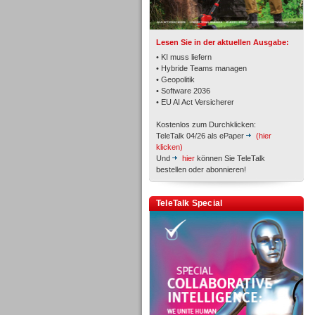
Lesen Sie in der aktuellen Ausgabe:
• KI muss liefern
• Hybride Teams managen
• Geopolitik
Workforce-Management
• Software 2036
• EU AI Act Versicherer
Kostenlos zum Durchklicken:
TeleTalk 04/26 als ePaper
(hier
klicken)
Und
hier
können Sie TeleTalk
bestellen oder abonnieren!
Personal
TeleTalk Special
Personal