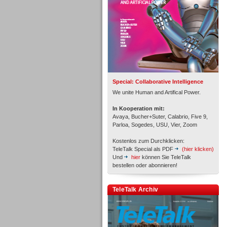
Inbound
Special: Collaborative Intelligence
We unite Human and Artifical Power.
In Kooperation mit:
Avaya, Bucher+Suter, Calabrio, Five 9,
Parloa, Sogedes, USU, Vier, Zoom
Kostenlos zum Durchklicken:
TeleTalk Special als PDF
(hier klicken)
Und
hier
können Sie TeleTalk
bestellen oder abonnieren!
Inbound
TeleTalk Archiv