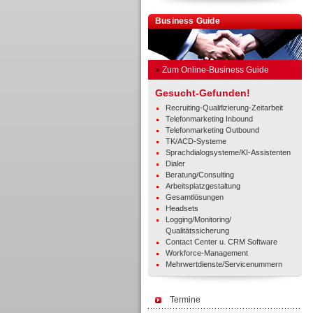
Business Guide
»
Zum Online-Business Guide
Gesucht-Gefunden!
Recruiting-Qualifizierung-Zeitarbeit
Telefonmarketing Inbound
Telefonmarketing Outbound
TK/ACD-Systeme
Sprachdialogsysteme/KI-Assistenten
Dialer
Beratung/Consulting
Arbeitsplatzgestaltung
Gesamtlösungen
Headsets
Logging/Monitoring/
Qualitätssicherung
Contact Center u. CRM Software
Workforce-Management
Mehrwertdienste/Servicenummern
Termine