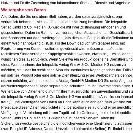
Nutzer und für die Zusendung von Informationen über die Dienste und Angebote.
Weitergabe von Daten
Alle Daten, die Sie uns übermittelt haben, werden selbstverständlich streng
vertraulich behandelt, sie sind für die interne Nutzung bestimmt. Die telepublic
Verlag GmbH & Co. Medien KG wird die mit Ihrer Zustimmung erhobenen und
gespeicherten Daten im Rahmen von vertraglichen Absprachen an Geschäftspart
und Sponsoren nur dann weitergeben, falls dies zum Beispiel für die Teilnahme a
einem Webinar notwendig ist. ((Falls der Download von Whitepaper (etc). mit
Registrierung von Kunden weiterhin gewünscht wird, müssen wir auf das im
rechtlichen Sinne verbotene Koppelgeschäft hinweisen, etwas so „…es sei denn, 
wünschen dies ausdrücklich. Wenn Sie etwa ein Produkt oder eine Dienstleistung
eines Werbepartners der telepublic Verlag GmbH & Co. Medien KG nutzen zu
möchten, stellt das im rechtlichen Sinn ein unerlaubtes Koppelgeschäft dar. Falls 
ein solches Produkt oder eine solche Dienstleistung eines Werbepartners denno
nutzen möchten, wird die telepublic Verlag GmbH & Medien KG Sie unter Angabe
der weiterzugebenden Daten separat und schriftlich um Ihr Einverständnis bitten. 
Weitergabe von Daten erfolgt nur mit Ihrem ausdrücklichen Einverständnis und ste
die telepublic Verlag GmbH & Co. Medien KG von rechtlichen Ansprüchen Ihrersei
frei.“ )) Eine Weitergabe von Daten an Dritte kann auch erfolgen, falls wir sind zur
Preisgabe dieser Daten verpflichtet sind, beispielsweise aufgrund einer gerichtlic
Verfügung. In Verbindung mit Ihrem Zugriff auf die Onlineangebote der telepublic
Verlag GmbH & Co. Medien KG werden auf unseren Servern Daten für
Sicherungszwecke gespeichert, die möglicherweise eine Identifizierung zulassen
(zum Beispiel IP-Adresse, Datum, Uhrzeit und betrachtete Seiten). Es findet keine