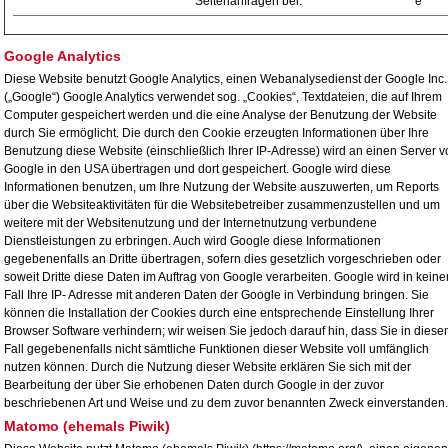
Seitenanfragen bei.
e
Google Analytics
Diese Website benutzt Google Analytics, einen Webanalysedienst der Google Inc.
(„Google“) Google Analytics verwendet sog. „Cookies“, Textdateien, die auf Ihrem
Computer gespeichert werden und die eine Analyse der Benutzung der Website
durch Sie ermöglicht. Die durch den Cookie erzeugten Informationen über Ihre
Benutzung diese Website (einschließlich Ihrer IP-Adresse) wird an einen Server v
Google in den USA übertragen und dort gespeichert. Google wird diese
Informationen benutzen, um Ihre Nutzung der Website auszuwerten, um Reports
über die Websiteaktivitäten für die Websitebetreiber zusammenzustellen und um
weitere mit der Websitenutzung und der Internetnutzung verbundene
Dienstleistungen zu erbringen. Auch wird Google diese Informationen
gegebenenfalls an Dritte übertragen, sofern dies gesetzlich vorgeschrieben oder
soweit Dritte diese Daten im Auftrag von Google verarbeiten. Google wird in kein
Fall Ihre IP- Adresse mit anderen Daten der Google in Verbindung bringen. Sie
können die Installation der Cookies durch eine entsprechende Einstellung Ihrer
Browser Software verhindern; wir weisen Sie jedoch darauf hin, dass Sie in dies
Fall gegebenenfalls nicht sämtliche Funktionen dieser Website voll umfänglich
nutzen können. Durch die Nutzung dieser Website erklären Sie sich mit der
Bearbeitung der über Sie erhobenen Daten durch Google in der zuvor
beschriebenen Art und Weise und zu dem zuvor benannten Zweck einverstanden.
Matomo (ehemals Piwik)