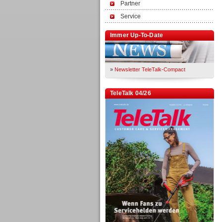
Partner
Service
Immer Up-To-Date
»
Newsletter TeleTalk-Compact
TeleTalk 04/26
TK- und ACD-Systeme