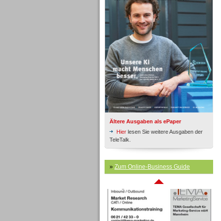
Inbound
Ältere Ausgaben als ePaper
Hier
lesen Sie weitere Ausgaben der
TeleTalk.
Inbound
»
Zum Online-Business Guide