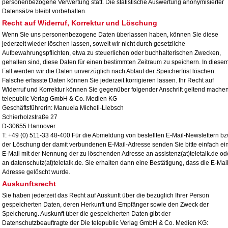
personenbezogene Verwertung statt. Die statistische Auswertung anonymisierter
Datensätze bleibt vorbehalten.
Recht auf Widerruf, Korrektur und Löschung
Wenn Sie uns personenbezogene Daten überlassen haben, können Sie diese
jederzeit wieder löschen lassen, soweit wir nicht durch gesetzliche
Aufbewahrungspflichten, etwa zu steuerlichen oder buchhalterischen Zwecken,
gehalten sind, diese Daten für einen bestimmten Zeitraum zu speichern. In diese
Fall werden wir die Daten unverzüglich nach Ablauf der Speicherfrist löschen.
Falsche erfasste Daten können Sie jederzeit korrigieren lassen. Ihr Recht auf
Widerruf und Korrektur können Sie gegenüber folgender Anschrift geltend machen
telepublic Verlag GmbH & Co. Medien KG
Geschäftsführerin: Manuela Micheli-Liebsch
Schierholzstraße 27
D-30655 Hannover
T: +49 (0) 511-33 48-400 Für die Abmeldung von bestellten E-Mail-Newslettern bz
der Löschung der damit verbundenen E-Mail-Adresse senden Sie bitte einfach ei
E-Mail mit der Nennung der zu löschenden Adresse an
assistenz(at)teletalk.de od
an
datenschutz(at)teletalk.de. Sie erhalten dann eine Bestätigung, dass die E-Mail
Adresse gelöscht wurde.
Auskunftsrecht
Sie haben jederzeit das Recht auf Auskunft über die bezüglich Ihrer Person
gespeicherten Daten, deren Herkunft und Empfänger sowie den Zweck der
Speicherung. Auskunft über die gespeicherten Daten gibt der
Datenschutzbeauftragte der Die telepublic Verlag GmbH & Co. Medien KG: