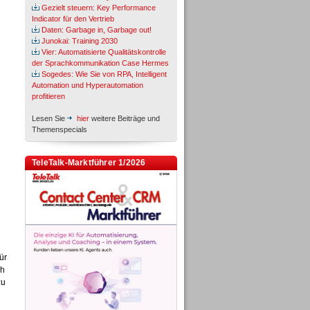
Gezielt steuern: Key Performance
Indicator für den Vertrieb
Daten: Garbage in, Garbage out!
Junokai: Training 2030
Vier: Automatisierte Qualitätskontrolle
der Sprachkommunikation Case Hermes
Sogedes: Wie Sie von RPA, Intelligent
Automation und Hyperautomation
profitieren
Lesen Sie
hier
weitere Beiträge und
Themenspecials
TeleTalk-Marktführer 1/2026
ür
ch
zu