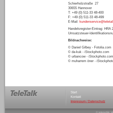
Schierholzstraße 27
30655 Hannover
T: +49 (0) 511-33 48-400
F: +49 (0) 511-33 48-499
E-Mail:
kundenservice@teletal
Sprachdialogsysteme u. Ki/
Handelsregister-Eintrag: HRA
Sprachassistenten
Umsatzsteuer-Identifikations
Bildnachweise:
© Daniel Gilbey - Fotolia.com
© da-kuk - iStockphoto.com
© urbancow - iStockphoto.co
© muharrem öner - iStockpho
Dialer
Start
Kontakt
Dialer
Impressum / Datenschutz
© telepublic V