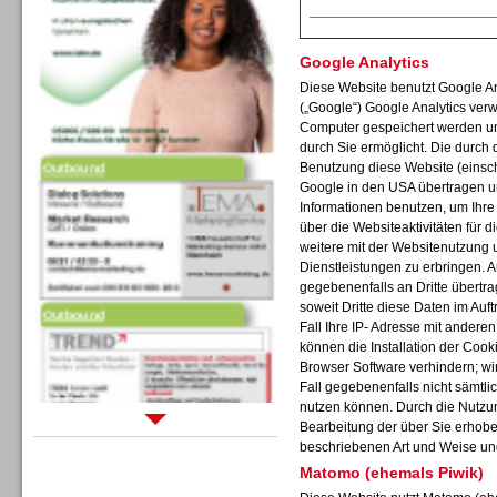
Google Analytics
Diese Website benutzt Google An
(„Google“) Google Analytics verw
Computer gespeichert werden un
Outbound
durch Sie ermöglicht. Die durch
Benutzung diese Website (einschl
Google in den USA übertragen un
Informationen benutzen, um Ihr
über die Websiteaktivitäten für
weitere mit der Websitenutzung 
Dienstleistungen zu erbringen. 
gegebenenfalls an Dritte übertra
Outbound
soweit Dritte diese Daten im Auf
Fall Ihre IP- Adresse mit andere
können die Installation der Cook
Browser Software verhindern; wir
Fall gegebenenfalls nicht sämtli
nutzen können. Durch die Nutzun
Bearbeitung der über Sie erhob
Sprachdialogsysteme u. Ki/
beschriebenen Art und Weise un
Sprachassistenten
Matomo (ehemals Piwik)