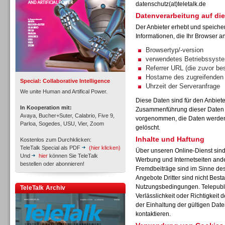
datenschutz(at)teletalk.de
Datenverarbeitung auf die
Der Anbieter erhebt und speiche
Informationen, die Ihr Browser an
Inbound
Browsertyp/-version
verwendetes Betriebssyst
Referrer URL (die zuvor be
Hostame des zugreifenden
Special: Collaborative Intelligence
Uhrzeit der Serveranfrage
We unite Human and Artifical Power.
Diese Daten sind für den Anbiet
In Kooperation mit:
Zusammenführung dieser Daten m
Avaya, Bucher+Suter, Calabrio, Five 9,
vorgenommen, die Daten werden 
Parloa, Sogedes, USU, Vier, Zoom
gelöscht.
Inhalte und Haftung
Kostenlos zum Durchklicken:
TeleTalk Special als PDF
(hier klicken)
Über unseren Online-Dienst sin
Und
hier
können Sie TeleTalk
Werbung und Internetseiten and
bestellen oder abonnieren!
Fremdbeiträge sind im Sinne de
Angebote Dritter sind nicht Best
Inbound
Nutzungsbedingungen. Telepubli
TeleTalk Archiv
Verlässlichkeit oder Richtigkeit 
der Einhaltung der gültigen Dat
kontaktieren.