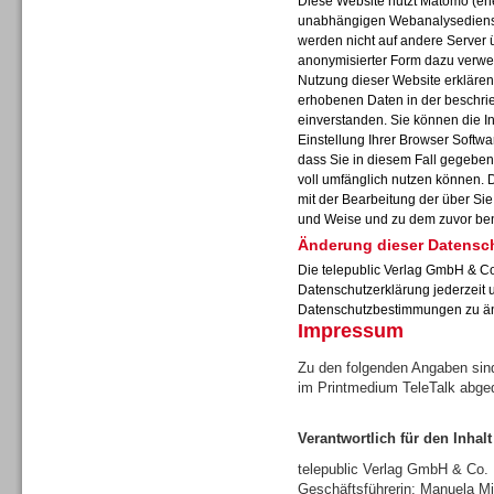
Diese Website nutzt Matomo (ehe
unabhängigen Webanalysedienst
werden nicht auf andere Server 
anonymisierter Form dazu verwe
Nutzung dieser Website erklären 
erhobenen Daten in der beschr
Sprachdialogsysteme u. Ki/
einverstanden. Sie können die I
Sprachassistenten
Einstellung Ihrer Browser Softwa
dass Sie in diesem Fall gegeben
voll umfänglich nutzen können. 
mit der Bearbeitung der über Si
und Weise und zu dem zuvor be
Änderung dieser Datensc
Die telepublic Verlag GmbH & Co
Datenschutzerklärung jederzeit 
Datenschutzbestimmungen zu ä
Impressum
Zu den folgenden Angaben sind
im Printmedium TeleTalk abge
Verantwortlich für den Inhalt
Sprachdialogsysteme u. Ki/
Sprachassistenten
telepublic Verlag GmbH & Co
Geschäftsführerin: Manuela Mi