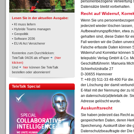
personenbezogene Verwertung sta
Datensätze bleibt vorbehalten.
Recht auf Widerruf, Korr
Lesen Sie in der aktuellen Ausgabe:
Wenn Sie uns personenbezogene
• KI muss liefern
jederzeit wieder löschen lassen, 
• Hybride Teams managen
Aufbewahrungspflichten, etwa zu
• Geopolitik
gehalten sind, diese Daten für 
Workforce-Management
• Software 2036
Fall werden wir die Daten unverz
• EU AI Act Versicherer
Falsche erfasste Daten können Si
Widerruf und Korrektur können S
Kostenlos zum Durchklicken:
TeleTalk 04/26 als ePaper
(hier
telepublic Verlag GmbH & Co. 
klicken)
Geschäftsführerin: Manuela Mich
Und
hier
können Sie TeleTalk
Schierholzstraße 27
bestellen oder abonnieren!
D-30655 Hannover
Personal
T: +49 (0) 511-33 48-400 Für di
der Löschung der damit verbunde
TeleTalk Special
E-Mail mit der Nennung der zu 
an
datenschutz(at)teletalk.de. S
Adresse gelöscht wurde.
Auskunftsrecht
Sie haben jederzeit das Recht au
Personal
gespeicherten Daten, deren Her
Speicherung. Auskunft über die 
Datenschutzbeauftragte der Die