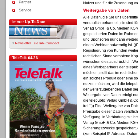
Partner
Nutzer und für die Zusendung vo
Weitergabe von Daten
Service
Alle Daten, die Sie uns übermitt
Immer Up-To-Date
vertraulich behandelt, sie sind f
Verlag GmbH & Co. Medien KG wi
gespeicherten Daten im Rahmen 
und Sponsoren nur dann weiterge
»
Newsletter TeleTalk-Compact
einem Webinar notwendig ist. ((F
Registrierung von Kunden weiter
rechtlichen Sinne verbotene Kop
TeleTalk 04/26
wünschen dies ausdrücklich. Wen
eines Werbepartners der telepu
möchten, stellt das im rechtliche
ein solches Produkt oder eine s
nutzen möchten, wird die telep
der weiterzugebenden Daten separ
Weitergabe von Daten erfolgt nur
die telepublic Verlag GmbH & Co
frei.“ )) Eine Weitergabe von Date
Preisgabe dieser Daten verpflich
Verfügung. In Verbindung mit Ihr
Verlag GmbH & Co. Medien KG w
Sicherungszwecke gespeichert, d
(zum Beispiel IP-Adresse, Datum,
TK- und ACD-Systeme