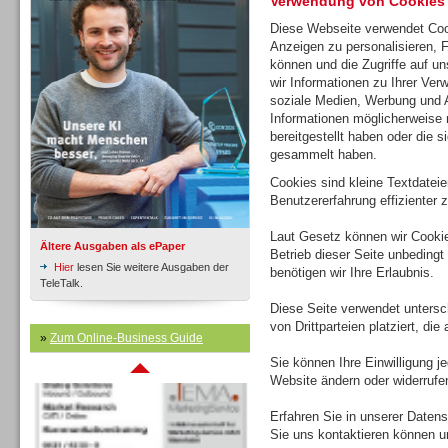
Verwendung von Cookies
Diese Webseite verwendet Coo
Anzeigen zu personalisieren, 
Inbound
können und die Zugriffe auf u
wir Informationen zu Ihrer Ver
soziale Medien, Werbung und A
Informationen möglicherweise 
bereitgestellt haben oder die 
gesammelt haben.
Cookies sind kleine Textdatei
Benutzererfahrung effizienter z
Laut Gesetz können wir Cookie
Ältere Ausgaben als ePaper
Betrieb dieser Seite unbedingt
Hier
lesen Sie weitere Ausgaben der
benötigen wir Ihre Erlaubnis.
TeleTalk.
Diese Seite verwendet untersc
von Drittparteien platziert, di
»
Zum Online-Business Guide
Inbound
Sie können Ihre Einwilligung j
Website ändern oder widerrufe
Erfahren Sie in unserer Datensc
Sie uns kontaktieren können u