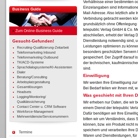
Verhältnisse einer bestimmten o
Einzelangaben sind Informatione
Business Guide
Mail-Adresse. Also letztlich alle I
Verbindung gebracht werden kön
grundsätzlich ohne Offenlegung i
telepublic Verlag GmbH & Co. M
»
Zum Online-Business Guide
abschließen, erhebt der Verlag D
Gesucht-Gefunden!
Dienstleistung notwendig sind, u
Leistungen optimieren zu können
Recruiting-Qualifizierung-Zeitarbeit
besonders geschützten Servern 
Telefonmarketing Inbound
gespeichert. Der Zugriff darauf 
Telefonmarketing Outbound
TK/ACD-Systeme
der technischen, kaufmännischen
Sprachdialogsysteme/KI-Assistenten
sind.
Dialer
Einwilligung
Beratung/Consulting
Arbeitsplatzgestaltung
Wir werden Ihre Einwilligung zu
Gesamtlösungen
Bei Bedarf teilen wir Ihnen mit,
Headsets
Was geschieht mit Ihren 
Logging/Monitoring/
Qualitätssicherung
Wir erheben nur Daten, die wir b
Contact Center u. CRM Software
einem Dienst der telepublic Ve
Workforce-Management
Dafür benötigen wir Ihre Einwilli
Mehrwertdienste/Servicenummern
bitten wir um Verständnis, dass 
können, bzw. ein Produkt nicht n
speichern und verarbeiten Ihre 
Termine
Waren und Dienstleistungen, für