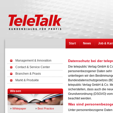
Start
News
Job & Kar
Management & Innovation
Datenschutz bei der tele
Die telepublic Verlag GmbH & C
Contact & Service Center
personenbezogener Daten sehr er
Branchen & Praxis
unterliegen wir den Bestimmunge
Markt & Produkte
Bundesdatenschutzgesetzes (BD
telepublic Verlag GmbH & Co. M
sicherstellen, dass auch die neu
Wissen
Grundverordnung (DSGVO) vom V
beachtet werden.
Was sind personenbezog
»
Whitepaper
»
Best Practice
Unter personenbezogene Daten f