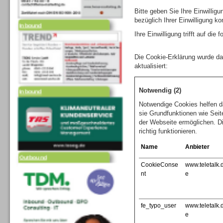
Bitte geben Sie Ihre Einwilli
Inbound
bezüglich Ihrer Einwilligung ko
Ihre Einwilligung trifft auf di
Die Cookie-Erklärung wurde d
aktualisiert:
Inbound
Notwendig (2)
Notwendige Cookies helfen d
sie Grundfunktionen wie Seit
der Webseite ermöglichen. D
richtig funktionieren.
Outbound
Name
Anbieter
CookieConse
www.teletalk.
nt
e
fe_typo_user
www.teletalk.
e