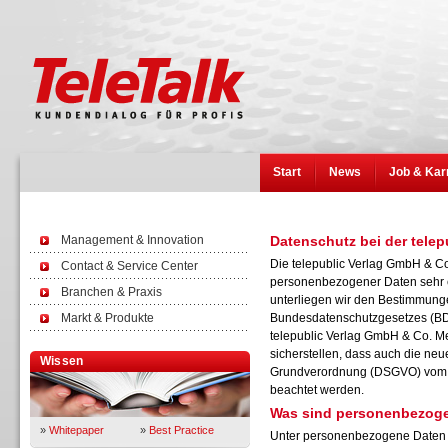
Start
News
Job & Kar
Management & Innovation
Datenschutz bei der tele
Die telepublic Verlag GmbH & C
Contact & Service Center
personenbezogener Daten sehr er
Branchen & Praxis
unterliegen wir den Bestimmunge
Markt & Produkte
Bundesdatenschutzgesetzes (BD
telepublic Verlag GmbH & Co. M
sicherstellen, dass auch die neu
Wissen
Grundverordnung (DSGVO) vom V
beachtet werden.
Was sind personenbezog
»
Whitepaper
»
Best Practice
Unter personenbezogene Daten f