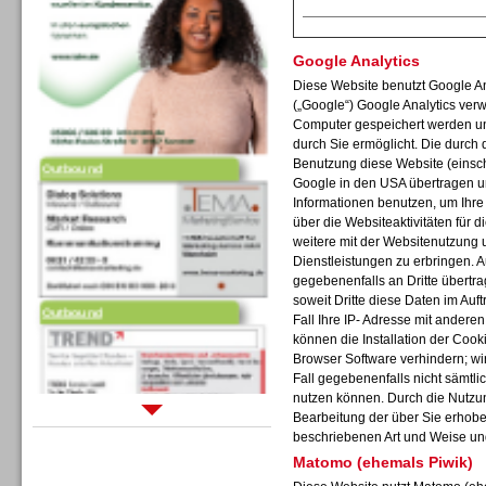
Google Analytics
Diese Website benutzt Google An
(„Google“) Google Analytics verw
Computer gespeichert werden un
Outbound
durch Sie ermöglicht. Die durch
Benutzung diese Website (einschl
Google in den USA übertragen un
Informationen benutzen, um Ihr
über die Websiteaktivitäten für
weitere mit der Websitenutzung 
Dienstleistungen zu erbringen. 
gegebenenfalls an Dritte übertra
Outbound
soweit Dritte diese Daten im Auf
Fall Ihre IP- Adresse mit andere
können die Installation der Cook
Browser Software verhindern; wir
Fall gegebenenfalls nicht sämtli
nutzen können. Durch die Nutzun
Bearbeitung der über Sie erhob
Sprachdialogsysteme u. Ki/
beschriebenen Art und Weise un
Sprachassistenten
Matomo (ehemals Piwik)