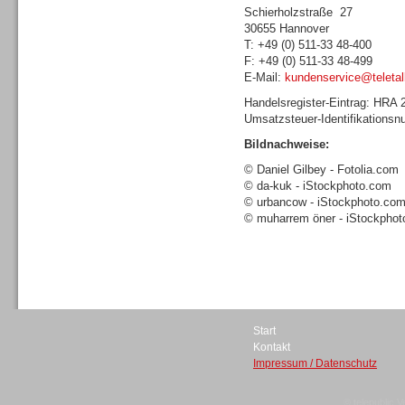
Schierholzstraße 27
30655 Hannover
T: +49 (0) 511-33 48-400
F: +49 (0) 511-33 48-499
E-Mail:
kundenservice@teletal
Sprachdialogsysteme u. Ki/
Handelsregister-Eintrag: HRA
Sprachassistenten
Umsatzsteuer-Identifikations
Bildnachweise:
© Daniel Gilbey - Fotolia.com
© da-kuk - iStockphoto.com
© urbancow - iStockphoto.co
© muharrem öner - iStockpho
Dialer
Start
Kontakt
Dialer
Impressum / Datenschutz
© telepublic V