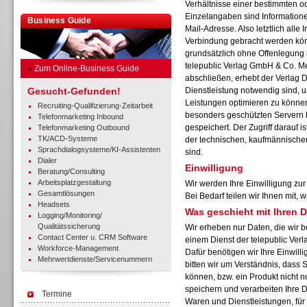
Verhältnisse einer bestimmten o
Einzelangaben sind Informatione
Business Guide
Mail-Adresse. Also letztlich alle I
Verbindung gebracht werden kön
grundsätzlich ohne Offenlegung i
telepublic Verlag GmbH & Co. M
»
Zum Online-Business Guide
abschließen, erhebt der Verlag D
Gesucht-Gefunden!
Dienstleistung notwendig sind, u
Leistungen optimieren zu können
Recruiting-Qualifizierung-Zeitarbeit
besonders geschützten Servern 
Telefonmarketing Inbound
gespeichert. Der Zugriff darauf 
Telefonmarketing Outbound
TK/ACD-Systeme
der technischen, kaufmännischen
Sprachdialogsysteme/KI-Assistenten
sind.
Dialer
Einwilligung
Beratung/Consulting
Arbeitsplatzgestaltung
Wir werden Ihre Einwilligung zu
Gesamtlösungen
Bei Bedarf teilen wir Ihnen mit,
Headsets
Was geschieht mit Ihren 
Logging/Monitoring/
Qualitätssicherung
Wir erheben nur Daten, die wir b
Contact Center u. CRM Software
einem Dienst der telepublic Ve
Workforce-Management
Dafür benötigen wir Ihre Einwilli
Mehrwertdienste/Servicenummern
bitten wir um Verständnis, dass 
können, bzw. ein Produkt nicht n
speichern und verarbeiten Ihre 
Termine
Waren und Dienstleistungen, für