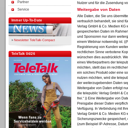
Partner
Nutzer und für die Zusendung vo
Weitergabe von Daten
Service
Alle Daten, die Sie uns übermitt
Immer Up-To-Date
vertraulich behandelt, sie sind f
Verlag GmbH & Co. Medien KG wi
gespeicherten Daten im Rahmen 
und Sponsoren nur dann weiterge
»
Newsletter TeleTalk-Compact
einem Webinar notwendig ist. ((F
Registrierung von Kunden weiter
rechtlichen Sinne verbotene Kop
TeleTalk 04/26
wünschen dies ausdrücklich. Wen
eines Werbepartners der telepu
möchten, stellt das im rechtliche
ein solches Produkt oder eine s
nutzen möchten, wird die telep
der weiterzugebenden Daten separ
Weitergabe von Daten erfolgt nur
die telepublic Verlag GmbH & Co
frei.“ )) Eine Weitergabe von Date
Preisgabe dieser Daten verpflich
Verfügung. In Verbindung mit Ihr
Verlag GmbH & Co. Medien KG w
Sicherungszwecke gespeichert, d
(zum Beispiel IP-Adresse, Datum,
TK- und ACD-Systeme