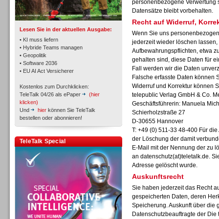
personenbezogene Verwertung sta
Datensätze bleibt vorbehalten.
Recht auf Widerruf, Korr
Lesen Sie in der aktuellen Ausgabe:
Wenn Sie uns personenbezogene
• KI muss liefern
jederzeit wieder löschen lassen, 
• Hybride Teams managen
Aufbewahrungspflichten, etwa zu
• Geopolitik
gehalten sind, diese Daten für 
Workforce-Management
• Software 2036
Fall werden wir die Daten unverz
• EU AI Act Versicherer
Falsche erfasste Daten können Si
Widerruf und Korrektur können S
Kostenlos zum Durchklicken:
TeleTalk 04/26 als ePaper
(hier
telepublic Verlag GmbH & Co. 
klicken)
Geschäftsführerin: Manuela Mich
Und
hier
können Sie TeleTalk
Schierholzstraße 27
bestellen oder abonnieren!
D-30655 Hannover
Personal
T: +49 (0) 511-33 48-400 Für di
der Löschung der damit verbunde
TeleTalk Special
E-Mail mit der Nennung der zu 
an
datenschutz(at)teletalk.de. S
Adresse gelöscht wurde.
Auskunftsrecht
Sie haben jederzeit das Recht au
Personal
gespeicherten Daten, deren Her
Speicherung. Auskunft über die 
Datenschutzbeauftragte der Die