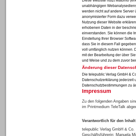
Diese Website nutzt Matomo (ehe
unabhängigen Webanalysedienst
werden nicht auf andere Server 
anonymisierter Form dazu verwe
Nutzung dieser Website erklären 
erhobenen Daten in der beschr
Sprachdialogsysteme u. Ki/
einverstanden. Sie können die I
Sprachassistenten
Einstellung Ihrer Browser Softwa
dass Sie in diesem Fall gegeben
voll umfänglich nutzen können. 
mit der Bearbeitung der über Si
und Weise und zu dem zuvor be
Änderung dieser Datensc
Die telepublic Verlag GmbH & Co
Datenschutzerklärung jederzeit 
Datenschutzbestimmungen zu ä
Impressum
Zu den folgenden Angaben sind
im Printmedium TeleTalk abge
Verantwortlich für den Inhalt
Sprachdialogsysteme u. Ki/
Sprachassistenten
telepublic Verlag GmbH & Co
Geschäftsführerin: Manuela Mi