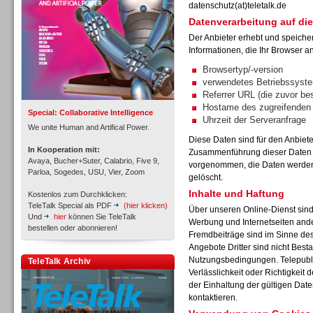
datenschutz(at)teletalk.de
Datenverarbeitung auf die
Der Anbieter erhebt und speiche
Informationen, die Ihr Browser an
Inbound
Browsertyp/-version
verwendetes Betriebssyst
Referrer URL (die zuvor be
Hostame des zugreifenden
Special: Collaborative Intelligence
Uhrzeit der Serveranfrage
We unite Human and Artifical Power.
Diese Daten sind für den Anbiet
In Kooperation mit:
Zusammenführung dieser Daten m
Avaya, Bucher+Suter, Calabrio, Five 9,
vorgenommen, die Daten werden 
Parloa, Sogedes, USU, Vier, Zoom
gelöscht.
Inhalte und Haftung
Kostenlos zum Durchklicken:
TeleTalk Special als PDF
(hier klicken)
Über unseren Online-Dienst sin
Und
hier
können Sie TeleTalk
Werbung und Internetseiten and
bestellen oder abonnieren!
Fremdbeiträge sind im Sinne de
Angebote Dritter sind nicht Best
Inbound
Nutzungsbedingungen. Telepubli
TeleTalk Archiv
Verlässlichkeit oder Richtigkeit 
der Einhaltung der gültigen Dat
kontaktieren.