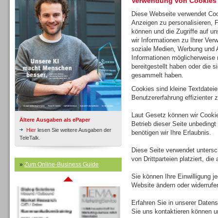
Verwendung von Cookies
Diese Webseite verwendet Coo
Anzeigen zu personalisieren, 
Inbound
können und die Zugriffe auf u
wir Informationen zu Ihrer Ver
soziale Medien, Werbung und A
Informationen möglicherweise 
bereitgestellt haben oder die 
gesammelt haben.
Cookies sind kleine Textdatei
Benutzererfahrung effizienter z
Laut Gesetz können wir Cookie
Ältere Ausgaben als ePaper
Betrieb dieser Seite unbedingt
Hier
lesen Sie weitere Ausgaben der
benötigen wir Ihre Erlaubnis.
TeleTalk.
Diese Seite verwendet untersc
von Drittparteien platziert, di
»
Zum Online-Business Guide
Inbound
Sie können Ihre Einwilligung j
Website ändern oder widerrufe
Erfahren Sie in unserer Datensc
Sie uns kontaktieren können u