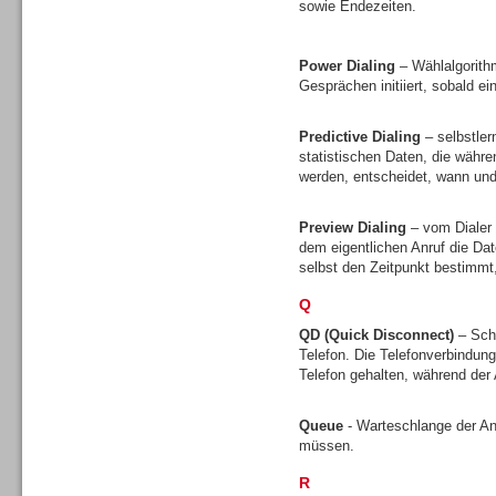
sowie Endezeiten.
Gesamtlösungen
Power Dialing
– Wählalgorith
Gesprächen initiiert, sobald ei
Predictive Dialing
– selbstler
statistischen Daten, die währ
werden, entscheidet, wann und 
Headsets
Preview Dialing
– vom Dialer 
dem eigentlichen Anruf die D
selbst den Zeitpunkt bestimmt
Q
Headsets
QD (Quick Disconnect)
– Sch
Telefon. Die Telefonverbindun
Telefon gehalten, während de
Queue
- Warteschlange der A
müssen.
Headsets
R