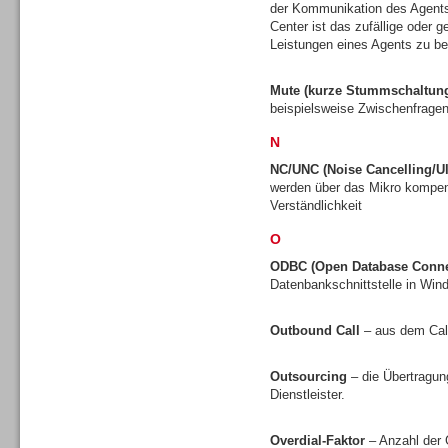
der Kommunikation des Agents
Center ist das zufällige oder 
Leistungen eines Agents zu be
Mute (kurze Stummschaltun
beispielsweise Zwischenfragen
Beratung /Consulting
N
NC/UNC (Noise Cancelling/Ul
werden über das Mikro kompens
Verständlichkeit
O
Beratung /Consulting
ODBC (Open Database Connec
Datenbankschnittstelle in Wi
Outbound Call
– aus dem Call
Outsourcing
– die Übertragun
Gesamtlösungen
Dienstleister.
Overdial-Faktor
– Anzahl der 