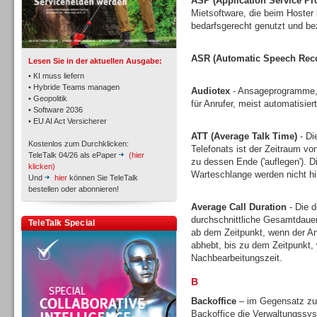
ASP (Application Service Pr
Mietsoftware, die beim Hoster l
bedarfsgerecht genutzt und bez
Workforce-Management
ASR (Automatic Speech Reco
Lesen Sie in der aktuellen Ausgabe:
• KI muss liefern
• Hybride Teams managen
Audiotex
- Ansageprogramme, 
• Geopolitik
für Anrufer, meist automatisie
• Software 2036
Personal
• EU AI Act Versicherer
ATT (Average Talk Time)
- Di
Kostenlos zum Durchklicken:
Telefonats ist der Zeitraum vo
TeleTalk 04/26 als ePaper
(hier
zu dessen Ende ('auflegen'). D
klicken)
Warteschlange werden nicht h
Und
hier
können Sie TeleTalk
bestellen oder abonnieren!
Average Call Duration
- Die d
Personal
durchschnittliche Gesamtdauer
TeleTalk Special
ab dem Zeitpunkt, wenn der An
abhebt, bis zu dem Zeitpunkt, 
Nachbearbeitungszeit.
B
Backoffice
– im Gegensatz zu 
Inbound
Backoffice die Verwaltungssys