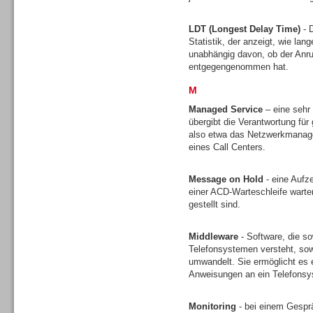
Sprachdialogsysteme u. Ki/
Sprachassistenten
LDT (Longest Delay Time)
- D
Statistik, der anzeigt, wie lan
unabhängig davon, ob der Anruf
entgegengenommen hat.
M
Managed Service
– eine sehr
Dialer
übergibt die Verantwortung für 
also etwa das Netzwerkmanagem
eines Call Centers.
Message on Hold
- eine Aufz
einer ACD-Warteschleife wart
gestellt sind.
Dialer
Middleware
- Software, die s
Telefonsystemen versteht, sow
umwandelt. Sie ermöglicht es 
Anweisungen an ein Telefons
Dialer
Monitoring
- bei einem Gesprä