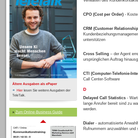
Verwalten des Kundenkontakte
CPO (Cost per Order)
- Koste
CRM (Customer Relationshi
Kundenbeziehungsmanagement v
unterstützen
Cross Selling
– der Agent err
ursprünglichen Auftrag hinausg
CTI (Computer-Telefonie-Inte
Inbound
Call Center-Software
Ältere Ausgaben als ePaper
D
Hier
lesen Sie weitere Ausgaben der
TeleTalk.
Delayed Call Statistics
- Wart
lange Anrufer bereit sind zu w
werden.
»
Zum Online-Business Guide
Inbound
Dialer
- automatisierte Anwahlh
Rufnummern anzuwählen und s