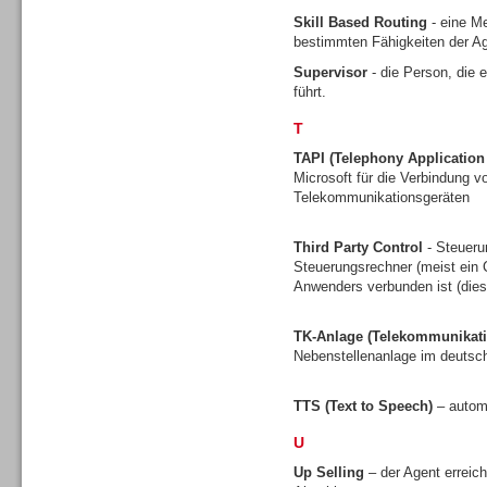
Skill Based Routing
- eine Me
bestimmten Fähigkeiten der Ag
Supervisor
- die Person, die 
führt.
T
Contact Center u. CRM
TAPI (Telephony Applicatio
Software
Microsoft für die Verbindung
Telekommunikationsgeräten
Third Party Control
- Steueru
Steuerungsrechner (meist ein C
Anwenders verbunden ist (dies 
Personal
TK-Anlage (Telekommunikati
Nebenstellenanlage im deuts
TTS (Text to Speech)
– autom
U
TK- und ACD-Systeme
Up Selling
– der Agent erreic