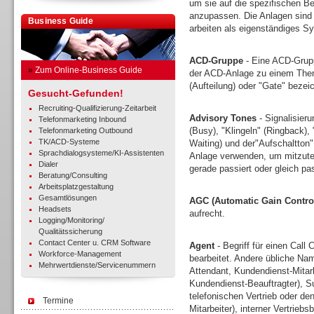
um sie auf die spezifischen Be
anzupassen. Die Anlagen sind 
Business Guide
arbeiten als eigenständiges Sy
ACD-Gruppe
- Eine ACD-Grupp
»
Zum Online-Business Guide
der ACD-Anlage zu einem Thema
(Aufteilung) oder "Gate" bezei
Gesucht-Gefunden!
Recruiting-Qualifizierung-Zeitarbeit
Advisory Tones
- Signalisieru
Telefonmarketing Inbound
(Busy), "Klingeln" (Ringback),
Telefonmarketing Outbound
TK/ACD-Systeme
Waiting) und der"Aufschaltton
Sprachdialogsysteme/KI-Assistenten
Anlage verwenden, um mitzutei
Dialer
gerade passiert oder gleich pa
Beratung/Consulting
Arbeitsplatzgestaltung
Gesamtlösungen
AGC (Automatic Gain Contro
Headsets
aufrecht.
Logging/Monitoring/
Qualitätssicherung
Contact Center u. CRM Software
Agent
- Begriff für einen Call 
Workforce-Management
bearbeitet. Andere übliche Nam
Mehrwertdienste/Servicenummern
Attendant, Kundendienst-Mitar
Kundendienst-Beauftragter), Sup
telefonischen Vertrieb oder d
Termine
Mitarbeiter), interner Vertrieb