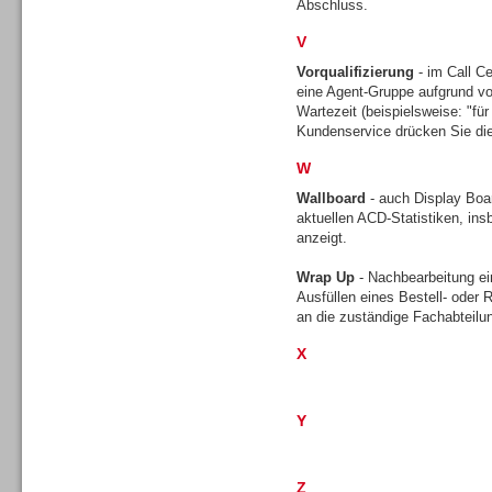
Abschluss.
V
Vorqualifizierung
- im Call Ce
eine Agent-Gruppe aufgrund vo
Workforce-Management
Wartezeit (beispielsweise: "für 
Kundenservice drücken Sie die
W
Wallboard
- auch Display Boar
aktuellen ACD-Statistiken, ins
anzeigt.
Personal
Wrap Up
- Nachbearbeitung ei
Ausfüllen eines Bestell- oder
an die zuständige Fachabteilu
X
Personal
Y
Z