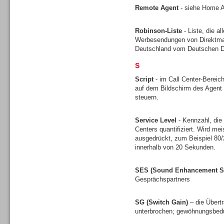
Remote Agent
- siehe Home 
Robinson-Liste
- Liste, die a
Werbesendungen von Direktmark
Deutschland vom Deutschen Di
Logging / Monitoring /
S
Qualitätssicherung
Script
- im Call Center-Bereich
auf dem Bildschirm des Agent 
steuern.
Service Level
- Kennzahl, die
Centers quantifiziert. Wird mei
ausgedrückt, zum Beispiel 80
innerhalb von 20 Sekunden.
SES (Sound Enhancement S
Gesprächspartners
SG (Switch Gain)
– die Übert
unterbrochen; gewöhnungsbedü
Contact Center u. CRM
Software