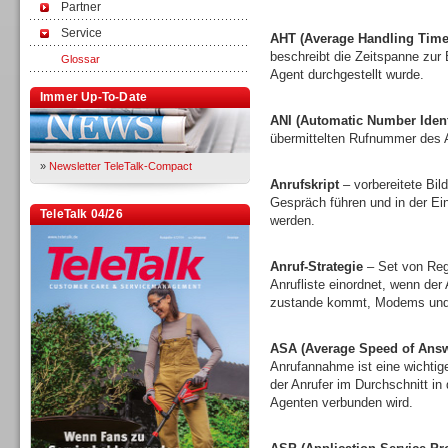
Partner
Service
AHT (Average Handling Time
beschreibt die Zeitspanne zur
Glossar
Agent durchgestellt wurde.
Immer Up-To-Date
ANI (Automatic Number Identi
übermittelten Rufnummer des A
»
Newsletter TeleTalk-Compact
Anrufskript
– vorbereitete Bi
Gespräch führen und in der E
TeleTalk 04/26
werden.
Anruf-Strategie
– Set von Rege
Anrufliste einordnet, wenn der
zustande kommt, Modems und 
ASA (Average Speed of Answ
TK- und ACD-Systeme
Anrufannahme ist eine wichtige
der Anrufer im Durchschnitt in
Agenten verbunden wird.