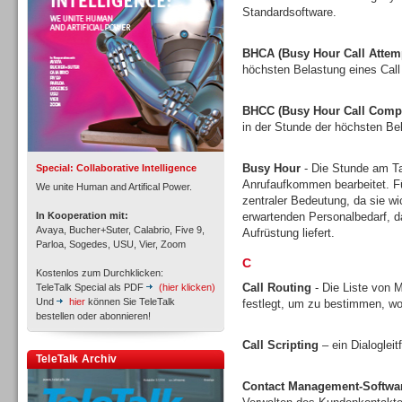
Standardsoftware.
BHCA (Busy Hour Call Attem
höchsten Belastung eines Call
BHCC (Busy Hour Call Compl
in der Stunde der höchsten Bel
Busy Hour
- Die Stunde am Tag
Special: Collaborative Intelligence
Anrufaufkommen bearbeitet. Fü
We unite Human and Artifical Power.
zentraler Bedeutung, da sie w
In Kooperation mit:
erwartenden Personalbedarf, 
Avaya, Bucher+Suter, Calabrio, Five 9,
Aufrüstung liefert.
Parloa, Sogedes, USU, Vier, Zoom
Inbound
C
Kostenlos zum Durchklicken:
Call Routing
- Die Liste von M
TeleTalk Special als PDF
(hier klicken)
Und
hier
können Sie TeleTalk
festlegt, um zu bestimmen, wo
bestellen oder abonnieren!
Call Scripting
– ein Dialoglei
TeleTalk Archiv
Inbound
Contact Management-Softwa