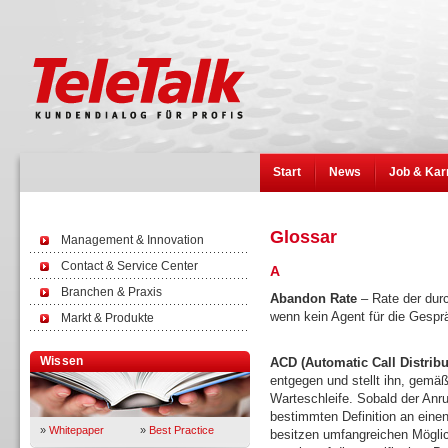
Start
News
Job & Kar
Glossar
Management & Innovation
Contact & Service Center
A
Branchen & Praxis
Abandon Rate
– Rate der durc
wenn kein Agent für die Gespr
Markt & Produkte
Wissen
ACD (Automatic Call Distribu
entgegen und stellt ihn, gemäß
Warteschleife. Sobald der Anruf
bestimmten Definition an eine
»
Whitepaper
»
Best Practice
besitzen umfangreichen Mögli