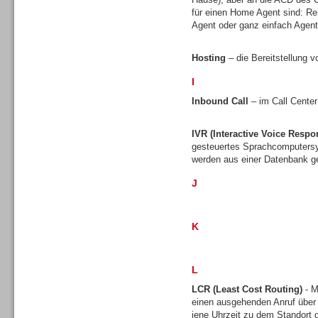
Sprachdialogsysteme u. Ki/
für einen Home Agent sind: Re
Sprachassistenten
Agent oder ganz einfach Agen
Hosting
– die Bereitstellung v
I
Inbound Call
– im Call Center
IVR (Interactive Voice Respo
gesteuertes Sprachcomputersy
werden aus einer Datenbank ge
J
Sprachdialogsysteme u. Ki/
K
Sprachassistenten
L
LCR (Least Cost Routing)
- M
einen ausgehenden Anruf über
jene Uhrzeit zu dem Standort gü