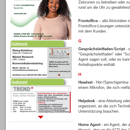
Zeitzonen zu betreiben oder zu
rund um die Uhr zu gewährleis
Outbound
Frontoffice
– alle Aktivitäten
Frontoffice-Lösungen unterstütz
mit dem Kunden.
G
Gesprächsleitfaden-Script
- v
Outbound
"Gesprächsleitfaden" oder "Scr
Agent sagen soll, oder es kann 
Anhaltspunkte enthält.
H
Headset
- Hör-/Sprechgarnitur
einem Mikrofon, die sich vielfä
Sprachdialogsysteme u. Ki/
Sprachassistenten
Helpdesk
- eine Abteilung ode
organisiert, an die sich Tech
Unterstützung brauchen.
Home Agent
- ein Agent, der 
Hause), aber an die ACD des C