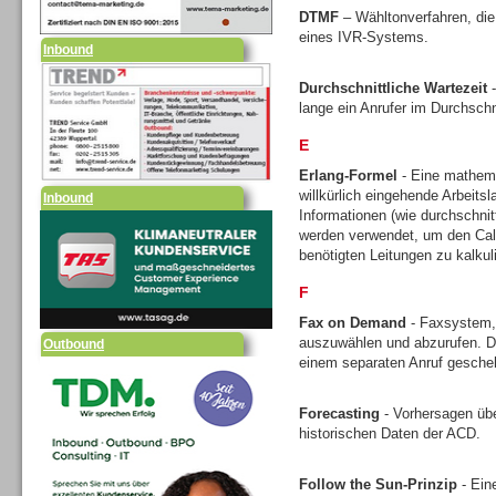
DTMF
– Wähltonverfahren, die
eines IVR-Systems.
Inbound
Durchschnittliche Wartezeit
-
lange ein Anrufer im Durchschni
E
Erlang-Formel
- Eine mathem
willkürlich eingehende Arbeits
Informationen (wie durchschni
Outbound
werden verwendet, um den Call
benötigten Leitungen zu kalkul
F
Fax on Demand
- Faxsystem,
auszuwählen und abzurufen. Di
einem separaten Anruf gesche
Forecasting
- Vorhersagen üb
historischen Daten der ACD.
Follow the Sun-Prinzip
- Ein