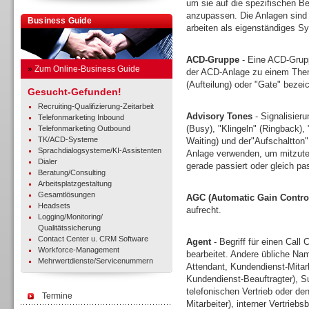
um sie auf die spezifischen Be
anzupassen. Die Anlagen sind 
Business Guide
arbeiten als eigenständiges Sy
ACD-Gruppe
- Eine ACD-Grupp
»
Zum Online-Business Guide
der ACD-Anlage zu einem Thema
(Aufteilung) oder "Gate" bezei
Gesucht-Gefunden!
Recruiting-Qualifizierung-Zeitarbeit
Advisory Tones
- Signalisieru
Telefonmarketing Inbound
(Busy), "Klingeln" (Ringback),
Telefonmarketing Outbound
TK/ACD-Systeme
Waiting) und der"Aufschaltton
Sprachdialogsysteme/KI-Assistenten
Anlage verwenden, um mitzutei
Dialer
gerade passiert oder gleich pa
Beratung/Consulting
Arbeitsplatzgestaltung
Gesamtlösungen
AGC (Automatic Gain Contro
Headsets
aufrecht.
Logging/Monitoring/
Qualitätssicherung
Contact Center u. CRM Software
Agent
- Begriff für einen Call 
Workforce-Management
bearbeitet. Andere übliche Nam
Mehrwertdienste/Servicenummern
Attendant, Kundendienst-Mitar
Kundendienst-Beauftragter), Sup
telefonischen Vertrieb oder d
Termine
Mitarbeiter), interner Vertrieb