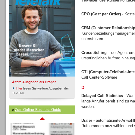
Verwalten des Kundenkontakte
CPO (Cost per Order)
- Koste
Inbound
CRM (Customer Relationshi
Kundenbeziehungsmanagement v
unterstützen
Cross Selling
– der Agent err
ursprünglichen Auftrag hinausg
CTI (Computer-Telefonie-Inte
Call Center-Software
Ältere Ausgaben als ePaper
D
Hier
lesen Sie weitere Ausgaben der
TeleTalk.
Delayed Call Statistics
- Wart
lange Anrufer bereit sind zu w
werden.
Inbound
»
Zum Online-Business Guide
Dialer
- automatisierte Anwahlh
Rufnummern anzuwählen und s