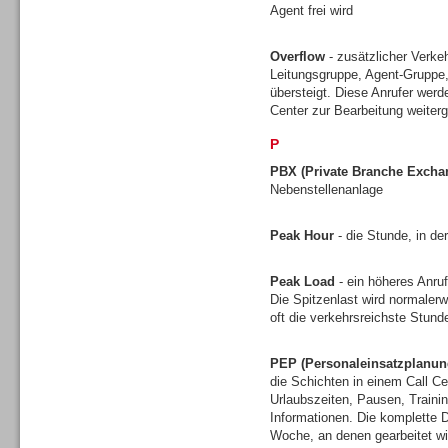
Agent frei wird
Gesamtlösungen
Overflow
- zusätzlicher Verkeh
Leitungsgruppe, Agent-Gruppe,
übersteigt. Diese Anrufer werd
Center zur Bearbeitung weiterg
P
PBX (Private Branche Excha
Nebenstellenanlage
Peak Hour
- die Stunde, in de
Peak Load
- ein höheres Anruf
Die Spitzenlast wird normalerw
oft die verkehrsreichste Stun
Gesamtlösungen
PEP (Personaleinsatzplanun
die Schichten in einem Call Ce
Urlaubszeiten, Pausen, Traini
Informationen. Die komplette D
Woche, an denen gearbeitet wi