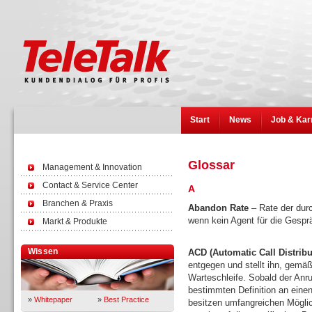
Start
News
Job & Kar
Glossar
Management & Innovation
Contact & Service Center
A
Branchen & Praxis
Abandon Rate
– Rate der durc
wenn kein Agent für die Gespr
Markt & Produkte
Wissen
ACD (Automatic Call Distribu
entgegen und stellt ihn, gemäß
Warteschleife. Sobald der Anruf
bestimmten Definition an eine
»
Whitepaper
»
Best Practice
besitzen umfangreichen Mögli