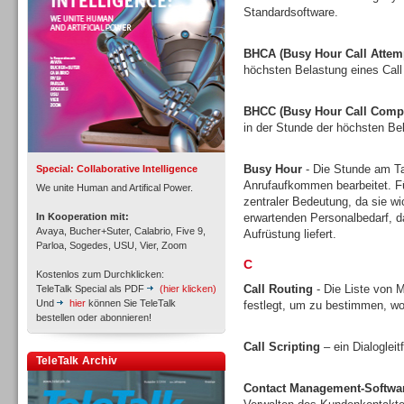
Standardsoftware.
BHCA (Busy Hour Call Attem
höchsten Belastung eines Call
Inbound
BHCC (Busy Hour Call Compl
in der Stunde der höchsten Bel
Busy Hour
- Die Stunde am Tag
Special: Collaborative Intelligence
Anrufaufkommen bearbeitet. Fü
We unite Human and Artifical Power.
zentraler Bedeutung, da sie w
In Kooperation mit:
erwartenden Personalbedarf, 
Avaya, Bucher+Suter, Calabrio, Five 9,
Aufrüstung liefert.
Parloa, Sogedes, USU, Vier, Zoom
C
Kostenlos zum Durchklicken:
Call Routing
- Die Liste von M
TeleTalk Special als PDF
(hier klicken)
Und
hier
können Sie TeleTalk
festlegt, um zu bestimmen, wo
bestellen oder abonnieren!
Call Scripting
– ein Dialoglei
Inbound
TeleTalk Archiv
Contact Management-Softwa