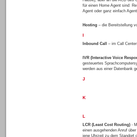
für einen Home Agent sind: Re
Agent oder ganz einfach Agen
Hosting
– die Bereitstellung v
I
Sprachdialogsysteme u. Ki/
Sprachassistenten
Inbound Call
– im Call Center
IVR (Interactive Voice Respo
gesteuertes Sprachcomputersy
werden aus einer Datenbank ge
J
K
L
LCR (Least Cost Routing)
- M
Sprachdialogsysteme u. Ki/
einen ausgehenden Anruf über
Sprachassistenten
jene Uhrzeit zu dem Standort gü