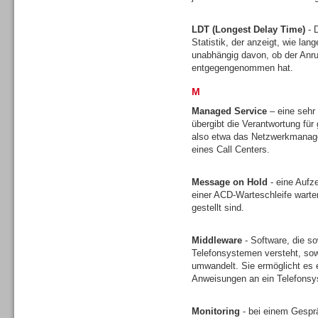
LDT (Longest Delay Time)
- D
Statistik, der anzeigt, wie lan
unabhängig davon, ob der Anruf
entgegengenommen hat.
M
Sprachdialogsysteme u. Ki/
Sprachassistenten
Managed Service
– eine sehr
übergibt die Verantwortung für 
also etwa das Netzwerkmanagem
eines Call Centers.
Message on Hold
- eine Aufz
einer ACD-Warteschleife wart
Dialer
gestellt sind.
Middleware
- Software, die s
Telefonsystemen versteht, sow
umwandelt. Sie ermöglicht es 
Anweisungen an ein Telefons
Dialer
Monitoring
- bei einem Gesprä