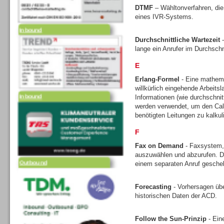
DTMF
– Wähltonverfahren, die
eines IVR-Systems.
Inbound
Durchschnittliche Wartezeit
-
lange ein Anrufer im Durchschni
E
Erlang-Formel
- Eine mathem
willkürlich eingehende Arbeits
Inbound
Informationen (wie durchschni
werden verwendet, um den Call
benötigten Leitungen zu kalkul
F
Fax on Demand
- Faxsystem,
auszuwählen und abzurufen. Di
Outbound
einem separaten Anruf gesche
Forecasting
- Vorhersagen üb
historischen Daten der ACD.
Follow the Sun-Prinzip
- Ein