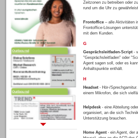
Zeitzonen zu betreiben oder zu
rund um die Uhr zu gewährleis
Frontoffice
– alle Aktivitäten
Frontoffice-Lösungen unterstütz
mit dem Kunden.
G
Outbound
Gesprächsleitfaden-Script
- v
"Gesprächsleitfaden" oder "Scr
Agent sagen soll, oder es kann 
Anhaltspunkte enthält.
H
Outbound
Headset
- Hör-/Sprechgarnitur
einem Mikrofon, die sich vielfä
Helpdesk
- eine Abteilung ode
organisiert, an die sich Tech
Unterstützung brauchen.
Sprachdialogsysteme u. Ki/
Home Agent
- ein Agent, der 
Sprachassistenten
Hause), aber an die ACD des C