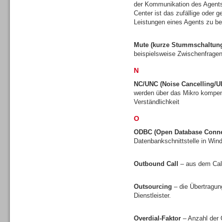
der Kommunikation des Agents
Center ist das zufällige oder 
Leistungen eines Agents zu be
Mute (kurze Stummschaltun
Dialer
beispielsweise Zwischenfragen
N
NC/UNC (Noise Cancelling/Ul
werden über das Mikro kompens
Verständlichkeit
Beratung /Consulting
O
ODBC (Open Database Connec
Datenbankschnittstelle in Wi
Outbound Call
– aus dem Call
Beratung /Consulting
Outsourcing
– die Übertragun
Dienstleister.
Overdial-Faktor
– Anzahl der 