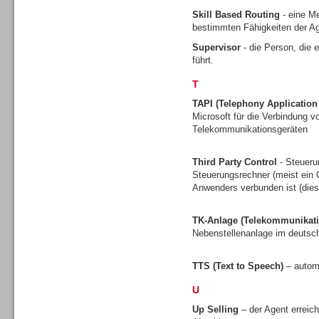
Skill Based Routing
- eine Me
bestimmten Fähigkeiten der Ag
Supervisor
- die Person, die 
führt.
Contact Center u. CRM
Software
T
TAPI (Telephony Applicatio
Microsoft für die Verbindung
Telekommunikationsgeräten
Third Party Control
- Steueru
Contact Center u. CRM
Steuerungsrechner (meist ein C
Software
Anwenders verbunden ist (dies 
TK-Anlage (Telekommunikati
Nebenstellenanlage im deuts
TTS (Text to Speech)
– autom
Personal
U
Up Selling
– der Agent erreic