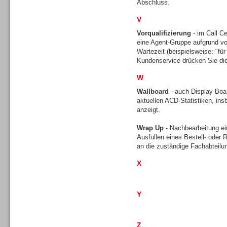
Abschluss.
V
Vorqualifizierung
- im Call Ce
TK- und ACD-Systeme
eine Agent-Gruppe aufgrund vo
Wartezeit (beispielsweise: "für 
Kundenservice drücken Sie die
W
Wallboard
- auch Display Boar
aktuellen ACD-Statistiken, ins
Workforce-Management
anzeigt.
Wrap Up
- Nachbearbeitung ei
Ausfüllen eines Bestell- oder
an die zuständige Fachabteilu
X
Personal
Y
Z