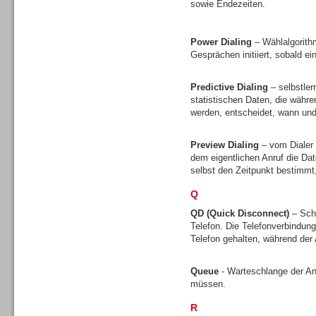
sowie Endezeiten.
Gesamtlösungen
Power Dialing
– Wählalgorith
Gesprächen initiiert, sobald ei
Predictive Dialing
– selbstler
statistischen Daten, die währ
Gesamtlösungen
werden, entscheidet, wann und 
Preview Dialing
– vom Dialer 
dem eigentlichen Anruf die D
selbst den Zeitpunkt bestimmt
Q
Headsets
QD (Quick Disconnect)
– Sch
Telefon. Die Telefonverbindun
Telefon gehalten, während de
Queue
- Warteschlange der A
müssen.
Headsets
R