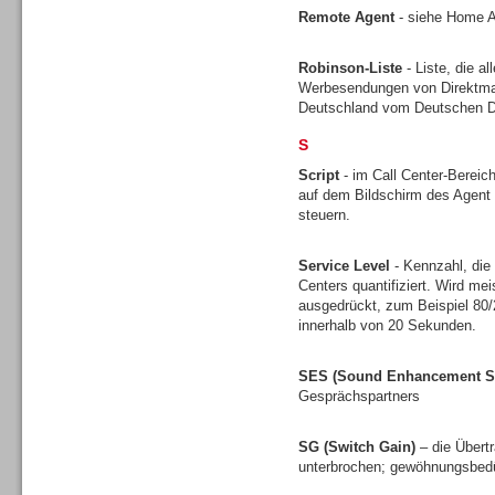
Remote Agent
- siehe Home 
Robinson-Liste
- Liste, die a
Werbesendungen von Direktmark
Headsets
Deutschland vom Deutschen Di
S
Script
- im Call Center-Bereich
auf dem Bildschirm des Agent 
steuern.
Logging / Monitoring /
Service Level
- Kennzahl, die
Qualitätssicherung
Centers quantifiziert. Wird mei
ausgedrückt, zum Beispiel 80
innerhalb von 20 Sekunden.
SES (Sound Enhancement S
Gesprächspartners
SG (Switch Gain)
– die Übert
unterbrochen; gewöhnungsbedü