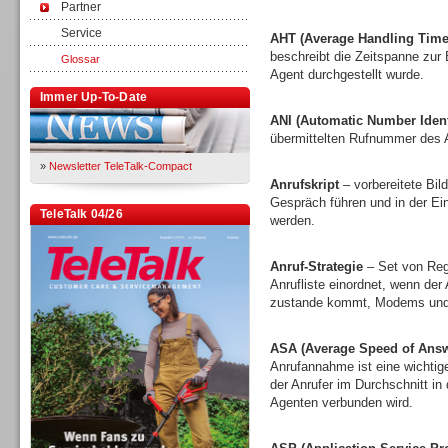
Partner
Service
AHT (Average Handling Time
beschreibt die Zeitspanne zur
Glossar
Agent durchgestellt wurde.
Immer Up-To-Date
ANI (Automatic Number Identi
übermittelten Rufnummer des A
»
Newsletter TeleTalk-Compact
Anrufskript
– vorbereitete Bi
Gespräch führen und in der E
TeleTalk 04/26
werden.
Anruf-Strategie
– Set von Rege
Anrufliste einordnet, wenn der
zustande kommt, Modems und 
ASA (Average Speed of Answ
Anrufannahme ist eine wichtige
der Anrufer im Durchschnitt in
Agenten verbunden wird.