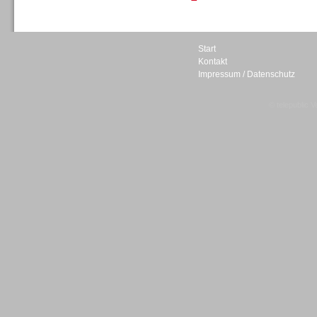
Personal
Start
Kontakt
Impressum / Datenschutz
© telepublic V
Inbound
Inbound