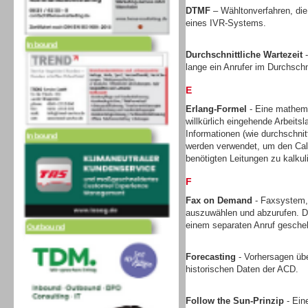
DTMF
– Wähltonverfahren, die
eines IVR-Systems.
Inbound
Durchschnittliche Wartezeit
-
lange ein Anrufer im Durchschni
E
Erlang-Formel
- Eine mathem
willkürlich eingehende Arbeits
Inbound
Informationen (wie durchschni
werden verwendet, um den Call
benötigten Leitungen zu kalkul
F
Fax on Demand
- Faxsystem,
auszuwählen und abzurufen. Di
Outbound
einem separaten Anruf gesche
Forecasting
- Vorhersagen üb
historischen Daten der ACD.
Follow the Sun-Prinzip
- Ein