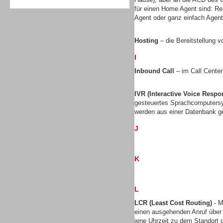
für einen Home Agent sind: Re
Agent oder ganz einfach Agen
Hosting
– die Bereitstellung v
I
Sprachdialogsysteme u. Ki/
Sprachassistenten
Inbound Call
– im Call Center
IVR (Interactive Voice Respo
gesteuertes Sprachcomputersy
werden aus einer Datenbank ge
J
K
L
LCR (Least Cost Routing)
- M
einen ausgehenden Anruf über
Sprachdialogsysteme u. Ki/
jene Uhrzeit zu dem Standort gü
Sprachassistenten