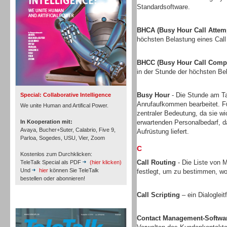
Standardsoftware.
BHCA (Busy Hour Call Attem
höchsten Belastung eines Call
Inbound
BHCC (Busy Hour Call Compl
in der Stunde der höchsten Bel
Busy Hour
- Die Stunde am Tag
Special: Collaborative Intelligence
Anrufaufkommen bearbeitet. Fü
We unite Human and Artifical Power.
zentraler Bedeutung, da sie w
In Kooperation mit:
erwartenden Personalbedarf, 
Avaya, Bucher+Suter, Calabrio, Five 9,
Aufrüstung liefert.
Parloa, Sogedes, USU, Vier, Zoom
C
Kostenlos zum Durchklicken:
Call Routing
- Die Liste von M
TeleTalk Special als PDF
(hier klicken)
Und
hier
können Sie TeleTalk
festlegt, um zu bestimmen, wo
bestellen oder abonnieren!
Call Scripting
– ein Dialoglei
Inbound
TeleTalk Archiv
Contact Management-Softwa