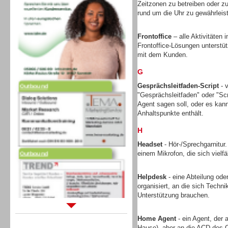
Zeitzonen zu betreiben oder zu
rund um die Uhr zu gewährleis
Frontoffice
– alle Aktivitäten
Frontoffice-Lösungen unterstütz
mit dem Kunden.
G
Outbound
Gesprächsleitfaden-Script
- v
"Gesprächsleitfaden" oder "Scr
Agent sagen soll, oder es kann 
Anhaltspunkte enthält.
H
Headset
- Hör-/Sprechgarnitur
Outbound
einem Mikrofon, die sich vielfä
Helpdesk
- eine Abteilung ode
organisiert, an die sich Tech
Unterstützung brauchen.
Sprachdialogsysteme u. Ki/
Home Agent
- ein Agent, der 
Sprachassistenten
Hause), aber an die ACD des C