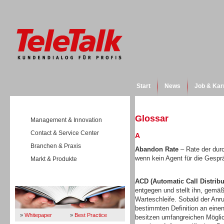
Start
News
Job & Kar
Glossar
Management & Innovation
Contact & Service Center
A
Branchen & Praxis
Abandon Rate
– Rate der durc
wenn kein Agent für die Gespr
Markt & Produkte
Wissen
ACD (Automatic Call Distribu
entgegen und stellt ihn, gemäß
Warteschleife. Sobald der Anruf
bestimmten Definition an eine
»
Whitepaper
»
Best Practice
besitzen umfangreichen Mögli