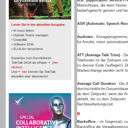
ASP (Application Service Pr
TK- und ACD-Systeme
Mietsoftware, die beim Hoster l
bedarfsgerecht genutzt und bez
ASR (Automatic Speech Reco
Lesen Sie in der aktuellen Ausgabe:
• KI muss liefern
• Hybride Teams managen
Audiotex
- Ansageprogramme, 
• Geopolitik
für Anrufer, meist automatisie
Workforce-Management
• Software 2036
• EU AI Act Versicherer
ATT (Average Talk Time)
- Di
Kostenlos zum Durchklicken:
Telefonats ist der Zeitraum vo
TeleTalk 04/26 als ePaper
(hier
zu dessen Ende ('auflegen'). D
klicken)
Warteschlange werden nicht h
Und
hier
können Sie TeleTalk
bestellen oder abonnieren!
Personal
Average Call Duration
- Die d
durchschnittliche Gesamtdauer
TeleTalk Special
ab dem Zeitpunkt, wenn der An
abhebt, bis zu dem Zeitpunkt, 
Nachbearbeitungszeit.
B
Personal
Backoffice
– im Gegensatz zu 
Backoffice die Verwaltungssys