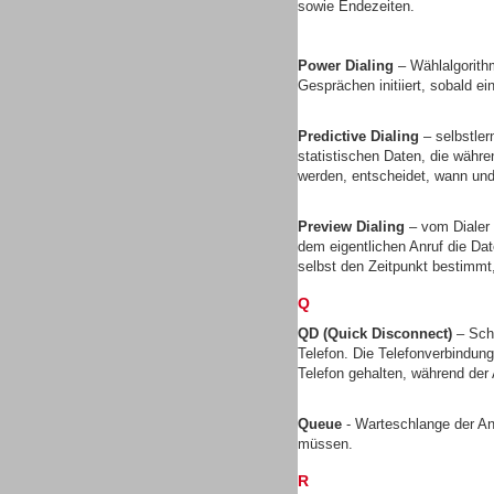
sowie Endezeiten.
Gesamtlösungen
Power Dialing
– Wählalgorith
Gesprächen initiiert, sobald ei
Predictive Dialing
– selbstler
statistischen Daten, die währ
Gesamtlösungen
werden, entscheidet, wann und 
Preview Dialing
– vom Dialer 
dem eigentlichen Anruf die D
selbst den Zeitpunkt bestimmt
Q
Headsets
QD (Quick Disconnect)
– Sch
Telefon. Die Telefonverbindun
Telefon gehalten, während de
Queue
- Warteschlange der A
müssen.
Headsets
R