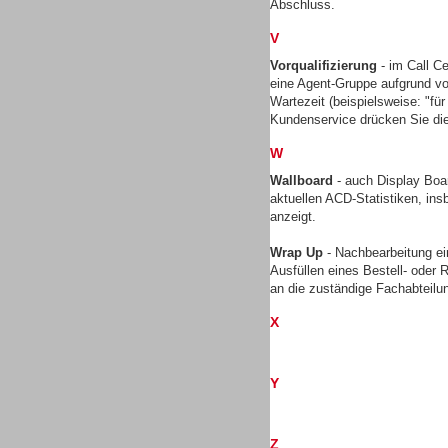
Abschluss.
V
Vorqualifizierung
- im Call Ce
TK- und ACD-Systeme
eine Agent-Gruppe aufgrund vo
Wartezeit (beispielsweise: "für 
Kundenservice drücken Sie die
W
Wallboard
- auch Display Boar
aktuellen ACD-Statistiken, ins
Workforce-Management
anzeigt.
Wrap Up
- Nachbearbeitung ei
Ausfüllen eines Bestell- oder
an die zuständige Fachabteilu
X
Personal
Y
Z