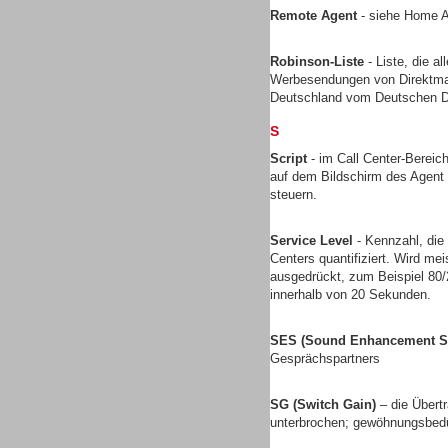
Remote Agent
- siehe Home 
Robinson-Liste
- Liste, die a
Werbesendungen von Direktmark
Deutschland vom Deutschen Di
Headsets
S
Script
- im Call Center-Bereich
auf dem Bildschirm des Agent 
steuern.
Logging / Monitoring /
Service Level
- Kennzahl, die
Qualitätssicherung
Centers quantifiziert. Wird mei
ausgedrückt, zum Beispiel 80
innerhalb von 20 Sekunden.
SES (Sound Enhancement S
Gesprächspartners
SG (Switch Gain)
– die Übert
unterbrochen; gewöhnungsbedü