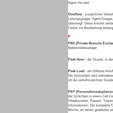
Agent frei wird
Gesamtlösungen
Overflow
- zusätzlicher Verkeh
Leitungsgruppe, Agent-Gruppe,
übersteigt. Diese Anrufer werd
Center zur Bearbeitung weiterg
P
PBX (Private Branche Excha
Nebenstellenanlage
Peak Hour
- die Stunde, in de
Peak Load
- ein höheres Anruf
Die Spitzenlast wird normalerw
oft die verkehrsreichste Stun
Gesamtlösungen
PEP (Personaleinsatzplanun
die Schichten in einem Call Ce
Urlaubszeiten, Pausen, Traini
Informationen. Die komplette D
Woche, an denen gearbeitet wi