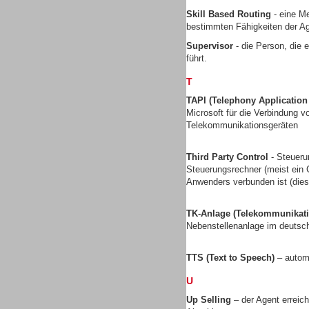
Skill Based Routing
- eine Me
bestimmten Fähigkeiten der Ag
Supervisor
- die Person, die 
führt.
Contact Center u. CRM
Software
T
TAPI (Telephony Applicatio
Microsoft für die Verbindung
Telekommunikationsgeräten
Third Party Control
- Steueru
Contact Center u. CRM
Steuerungsrechner (meist ein C
Software
Anwenders verbunden ist (dies 
TK-Anlage (Telekommunikati
Nebenstellenanlage im deuts
TTS (Text to Speech)
– autom
Personal
U
Up Selling
– der Agent erreic