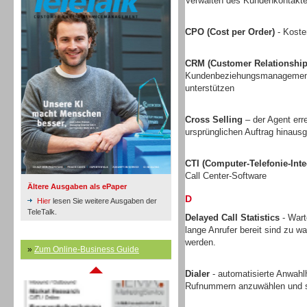
Verwalten des Kundenkontakte
CPO (Cost per Order)
- Koste
Inbound
CRM (Customer Relationshi
Kundenbeziehungsmanagement v
unterstützen
Cross Selling
– der Agent err
ursprünglichen Auftrag hinausg
CTI (Computer-Telefonie-Inte
Call Center-Software
Ältere Ausgaben als ePaper
D
Hier
lesen Sie weitere Ausgaben der
TeleTalk.
Delayed Call Statistics
- Wart
lange Anrufer bereit sind zu w
werden.
Inbound
»
Zum Online-Business Guide
Dialer
- automatisierte Anwahlh
Rufnummern anzuwählen und s