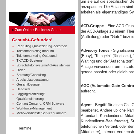
um sie auf die spezifischen Be
anzupassen. Die Anlagen sind 
Business Guide
arbeiten als eigenständiges Sy
ACD-Gruppe
- Eine ACD-Grupp
»
Zum Online-Business Guide
der ACD-Anlage zu einem Thema
(Aufteilung) oder "Gate" bezei
Gesucht-Gefunden!
Recruiting-Qualifizierung-Zeitarbeit
Advisory Tones
- Signalisieru
Telefonmarketing Inbound
(Busy), "Klingeln" (Ringback),
Telefonmarketing Outbound
TK/ACD-Systeme
Waiting) und der"Aufschaltton
Sprachdialogsysteme/KI-Assistenten
Anlage verwenden, um mitzutei
Dialer
gerade passiert oder gleich pa
Beratung/Consulting
Arbeitsplatzgestaltung
Gesamtlösungen
AGC (Automatic Gain Contro
Headsets
aufrecht.
Logging/Monitoring/
Qualitätssicherung
Contact Center u. CRM Software
Agent
- Begriff für einen Call 
Workforce-Management
bearbeitet. Andere übliche Nam
Mehrwertdienste/Servicenummern
Attendant, Kundendienst-Mitar
Kundendienst-Beauftragter), Sup
telefonischen Vertrieb oder d
Termine
Mitarbeiter), interner Vertrieb