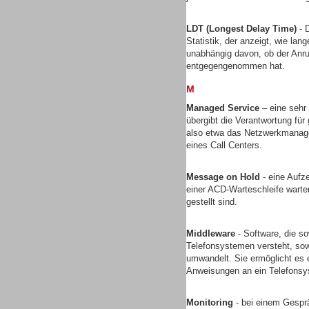
LDT (Longest Delay Time)
- D
Statistik, der anzeigt, wie lan
unabhängig davon, ob der Anruf
entgegengenommen hat.
M
Sprachdialogsysteme u. Ki/
Sprachassistenten
Managed Service
– eine sehr
übergibt die Verantwortung für 
also etwa das Netzwerkmanagem
eines Call Centers.
Message on Hold
- eine Aufz
einer ACD-Warteschleife wart
Dialer
gestellt sind.
Middleware
- Software, die s
Telefonsystemen versteht, sow
umwandelt. Sie ermöglicht es 
Anweisungen an ein Telefons
Dialer
Monitoring
- bei einem Gesprä