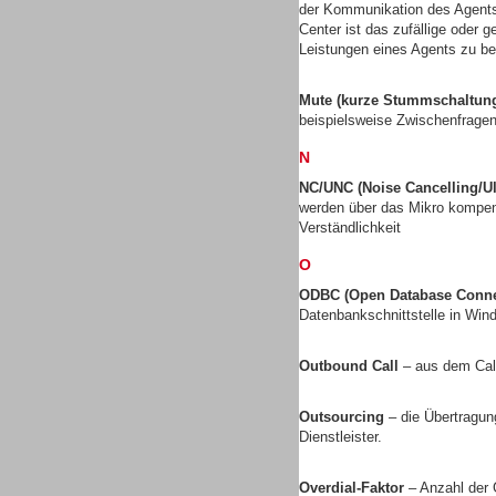
der Kommunikation des Agents
Center ist das zufällige oder 
Leistungen eines Agents zu be
Mute (kurze Stummschaltun
Dialer
beispielsweise Zwischenfragen
N
NC/UNC (Noise Cancelling/Ul
werden über das Mikro kompens
Verständlichkeit
Beratung /Consulting
O
ODBC (Open Database Connec
Datenbankschnittstelle in Wi
Outbound Call
– aus dem Call
Beratung /Consulting
Outsourcing
– die Übertragun
Dienstleister.
Overdial-Faktor
– Anzahl der 