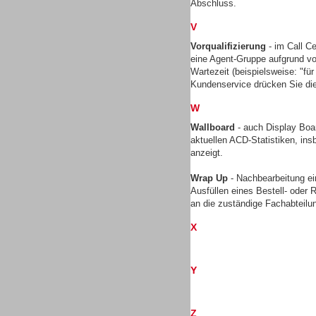
Abschluss.
V
Vorqualifizierung
- im Call Ce
TK- und ACD-Systeme
eine Agent-Gruppe aufgrund vo
Wartezeit (beispielsweise: "für 
Kundenservice drücken Sie die
W
Wallboard
- auch Display Boar
aktuellen ACD-Statistiken, ins
Workforce-Management
anzeigt.
Wrap Up
- Nachbearbeitung ei
Ausfüllen eines Bestell- oder
an die zuständige Fachabteilu
X
Personal
Y
Z