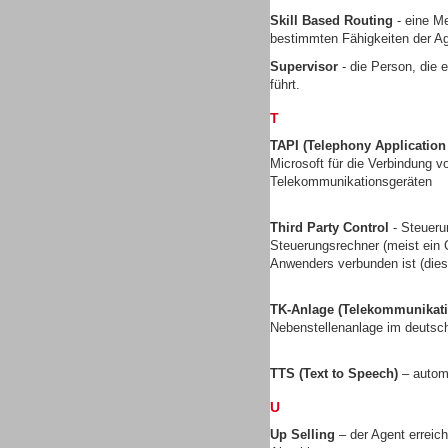
Skill Based Routing
- eine Me
bestimmten Fähigkeiten der Ag
Supervisor
- die Person, die 
führt.
Contact Center u. CRM
Software
T
TAPI (Telephony Applicatio
Microsoft für die Verbindung
Telekommunikationsgeräten
Third Party Control
- Steueru
Contact Center u. CRM
Steuerungsrechner (meist ein C
Software
Anwenders verbunden ist (dies 
TK-Anlage (Telekommunikati
Nebenstellenanlage im deuts
TTS (Text to Speech)
– autom
Personal
U
Up Selling
– der Agent erreic