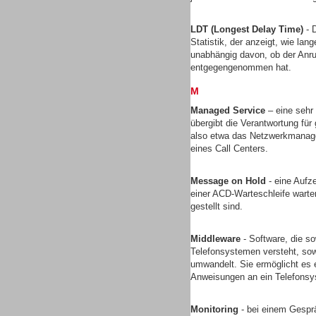
LDT (Longest Delay Time)
- D
Statistik, der anzeigt, wie lan
unabhängig davon, ob der Anruf
entgegengenommen hat.
M
Sprachdialogsysteme u. Ki/
Sprachassistenten
Managed Service
– eine sehr
übergibt die Verantwortung für 
also etwa das Netzwerkmanagem
eines Call Centers.
Message on Hold
- eine Aufz
einer ACD-Warteschleife wart
Dialer
gestellt sind.
Middleware
- Software, die s
Telefonsystemen versteht, sow
umwandelt. Sie ermöglicht es 
Anweisungen an ein Telefons
Dialer
Monitoring
- bei einem Gesprä