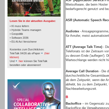
ASP (Application Service Pr
TK- und ACD-Systeme
Mietsoftware, die beim Hoster l
bedarfsgerecht genutzt und bez
ASR (Automatic Speech Reco
Lesen Sie in der aktuellen Ausgabe:
• KI muss liefern
• Hybride Teams managen
Audiotex
- Ansageprogramme, 
• Geopolitik
für Anrufer, meist automatisie
Workforce-Management
• Software 2036
• EU AI Act Versicherer
ATT (Average Talk Time)
- Di
Kostenlos zum Durchklicken:
Telefonats ist der Zeitraum vo
TeleTalk 04/26 als ePaper
(hier
zu dessen Ende ('auflegen'). D
klicken)
Warteschlange werden nicht h
Und
hier
können Sie TeleTalk
bestellen oder abonnieren!
Personal
Average Call Duration
- Die d
durchschnittliche Gesamtdauer
TeleTalk Special
ab dem Zeitpunkt, wenn der An
abhebt, bis zu dem Zeitpunkt, 
Nachbearbeitungszeit.
B
Personal
Backoffice
– im Gegensatz zu 
Backoffice die Verwaltungssys