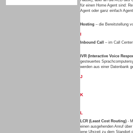
für einen Home Agent sind: Re
Agent oder ganz einfach Agen
Hosting
– die Bereitstellung v
I
Sprachdialogsysteme u. Ki/
Sprachassistenten
Inbound Call
– im Call Center
IVR (Interactive Voice Respo
gesteuertes Sprachcomputersy
werden aus einer Datenbank ge
J
K
L
LCR (Least Cost Routing)
- M
Sprachdialogsysteme u. Ki/
einen ausgehenden Anruf über
Sprachassistenten
jene Uhrzeit zu dem Standort gü