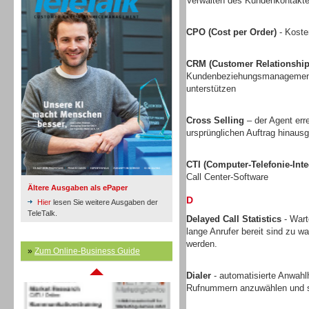
Verwalten des Kundenkontakte
CPO (Cost per Order)
- Koste
Inbound
CRM (Customer Relationshi
Kundenbeziehungsmanagement v
unterstützen
Cross Selling
– der Agent err
ursprünglichen Auftrag hinausg
CTI (Computer-Telefonie-Inte
Call Center-Software
Ältere Ausgaben als ePaper
D
Hier
lesen Sie weitere Ausgaben der
TeleTalk.
Delayed Call Statistics
- Wart
lange Anrufer bereit sind zu w
werden.
Inbound
»
Zum Online-Business Guide
Dialer
- automatisierte Anwahlh
Rufnummern anzuwählen und s