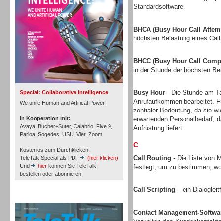
Standardsoftware.
BHCA (Busy Hour Call Attem
höchsten Belastung eines Call
Inbound
BHCC (Busy Hour Call Compl
in der Stunde der höchsten Bel
Busy Hour
- Die Stunde am Tag
Special: Collaborative Intelligence
Anrufaufkommen bearbeitet. Fü
We unite Human and Artifical Power.
zentraler Bedeutung, da sie w
In Kooperation mit:
erwartenden Personalbedarf, 
Avaya, Bucher+Suter, Calabrio, Five 9,
Aufrüstung liefert.
Parloa, Sogedes, USU, Vier, Zoom
C
Kostenlos zum Durchklicken:
Call Routing
- Die Liste von M
TeleTalk Special als PDF
(hier klicken)
Und
hier
können Sie TeleTalk
festlegt, um zu bestimmen, wo
bestellen oder abonnieren!
Call Scripting
– ein Dialoglei
Inbound
TeleTalk Archiv
Contact Management-Softwa