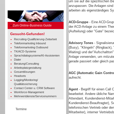
um sie auf die spezifischen Be
anzupassen. Die Anlagen sind 
Business Guide
arbeiten als eigenständiges Sy
ACD-Gruppe
- Eine ACD-Grupp
»
Zum Online-Business Guide
der ACD-Anlage zu einem Thema
(Aufteilung) oder "Gate" bezei
Gesucht-Gefunden!
Recruiting-Qualifizierung-Zeitarbeit
Advisory Tones
- Signalisieru
Telefonmarketing Inbound
(Busy), "Klingeln" (Ringback),
Telefonmarketing Outbound
TK/ACD-Systeme
Waiting) und der"Aufschaltton
Sprachdialogsysteme/KI-Assistenten
Anlage verwenden, um mitzutei
Dialer
gerade passiert oder gleich pa
Beratung/Consulting
Arbeitsplatzgestaltung
Gesamtlösungen
AGC (Automatic Gain Contro
Headsets
aufrecht.
Logging/Monitoring/
Qualitätssicherung
Contact Center u. CRM Software
Agent
- Begriff für einen Call 
Workforce-Management
bearbeitet. Andere übliche Nam
Mehrwertdienste/Servicenummern
Attendant, Kundendienst-Mitar
Kundendienst-Beauftragter), Sup
telefonischen Vertrieb oder d
Termine
Mitarbeiter), interner Vertrieb