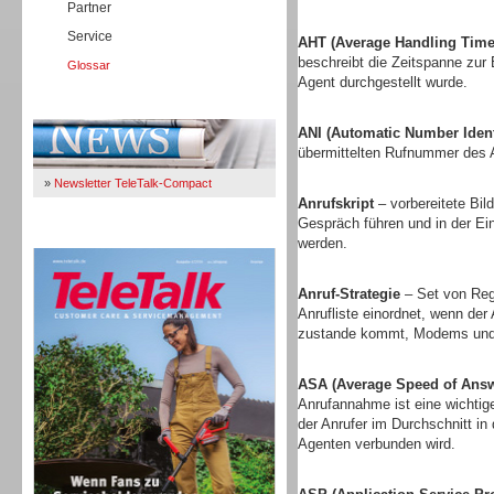
Partner
Service
AHT (Average Handling Time
beschreibt die Zeitspanne zur
Glossar
Agent durchgestellt wurde.
Immer Up-To-Date
ANI (Automatic Number Identi
übermittelten Rufnummer des A
»
Newsletter TeleTalk-Compact
Anrufskript
– vorbereitete Bi
Gespräch führen und in der E
TeleTalk 04/26
werden.
Anruf-Strategie
– Set von Rege
Anrufliste einordnet, wenn der
zustande kommt, Modems und 
ASA (Average Speed of Answ
Anrufannahme ist eine wichtige
der Anrufer im Durchschnitt in
Agenten verbunden wird.