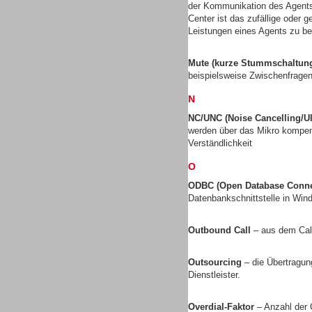
der Kommunikation des Agents
Center ist das zufällige oder 
Leistungen eines Agents zu be
Mute (kurze Stummschaltun
Dialer
beispielsweise Zwischenfragen
N
NC/UNC (Noise Cancelling/Ul
werden über das Mikro kompens
Verständlichkeit
Beratung /Consulting
O
ODBC (Open Database Connec
Datenbankschnittstelle in Wi
Outbound Call
– aus dem Call
Beratung /Consulting
Outsourcing
– die Übertragun
Dienstleister.
Overdial-Faktor
– Anzahl der 