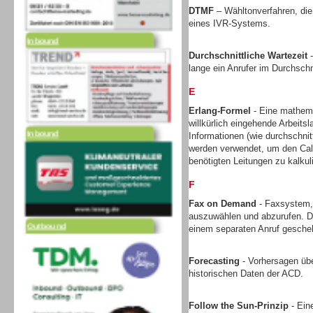
DTMF
– Wähltonverfahren, die
eines IVR-Systems.
Inbound
Durchschnittliche Wartezeit
-
lange ein Anrufer im Durchschni
E
Erlang-Formel
- Eine mathem
willkürlich eingehende Arbeits
Inbound
Informationen (wie durchschni
werden verwendet, um den Call
benötigten Leitungen zu kalkul
F
Fax on Demand
- Faxsystem,
auszuwählen und abzurufen. Di
Outbound
einem separaten Anruf gesche
Forecasting
- Vorhersagen üb
historischen Daten der ACD.
Follow the Sun-Prinzip
- Ein