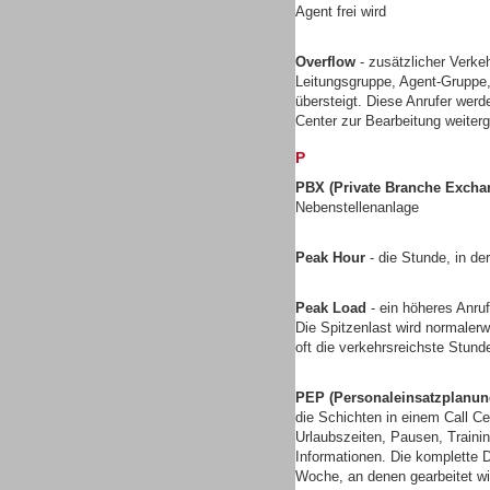
Agent frei wird
Gesamtlösungen
Overflow
- zusätzlicher Verkeh
Leitungsgruppe, Agent-Gruppe,
übersteigt. Diese Anrufer werd
Center zur Bearbeitung weiterg
P
PBX (Private Branche Excha
Nebenstellenanlage
Peak Hour
- die Stunde, in de
Peak Load
- ein höheres Anruf
Die Spitzenlast wird normalerw
oft die verkehrsreichste Stun
Gesamtlösungen
PEP (Personaleinsatzplanun
die Schichten in einem Call Ce
Urlaubszeiten, Pausen, Traini
Informationen. Die komplette D
Woche, an denen gearbeitet wi