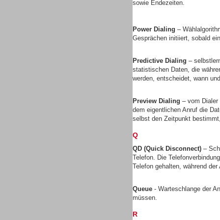
sowie Endezeiten.
Gesamtlösungen
Power Dialing
– Wählalgorith
Gesprächen initiiert, sobald ei
Predictive Dialing
– selbstler
statistischen Daten, die währ
Gesamtlösungen
werden, entscheidet, wann und 
Preview Dialing
– vom Dialer 
dem eigentlichen Anruf die D
selbst den Zeitpunkt bestimmt
Q
Headsets
QD (Quick Disconnect)
– Sch
Telefon. Die Telefonverbindun
Telefon gehalten, während de
Queue
- Warteschlange der A
müssen.
Headsets
R