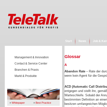
Start
News
Job & Kar
Glossar
Management & Innovation
Contact & Service Center
A
Branchen & Praxis
Abandon Rate
– Rate der durc
wenn kein Agent für die Gespr
Markt & Produkte
Wissen
ACD (Automatic Call Distribu
entgegen und stellt ihn, gemäß
Warteschleife. Sobald der Anruf
bestimmten Definition an eine
»
Whitepaper
»
Best Practice
besitzen umfangreichen Mögli