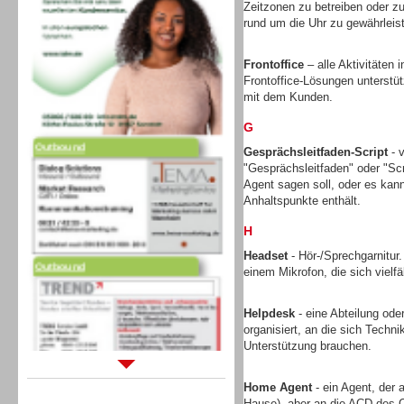
Zeitzonen zu betreiben oder zu
rund um die Uhr zu gewährleis
Frontoffice
– alle Aktivitäten
Frontoffice-Lösungen unterstütz
mit dem Kunden.
G
Outbound
Gesprächsleitfaden-Script
- v
"Gesprächsleitfaden" oder "Scr
Agent sagen soll, oder es kann 
Anhaltspunkte enthält.
H
Outbound
Headset
- Hör-/Sprechgarnitur
einem Mikrofon, die sich vielfä
Helpdesk
- eine Abteilung ode
organisiert, an die sich Tech
Unterstützung brauchen.
Sprachdialogsysteme u. Ki/
Home Agent
- ein Agent, der 
Sprachassistenten
Hause), aber an die ACD des C