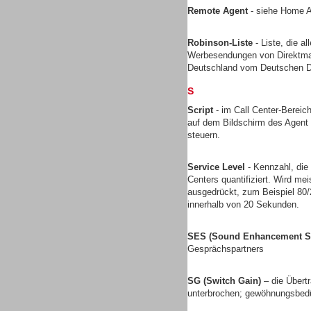
Remote Agent
- siehe Home 
Robinson-Liste
- Liste, die a
Werbesendungen von Direktmark
Headsets
Deutschland vom Deutschen Di
S
Script
- im Call Center-Bereich
auf dem Bildschirm des Agent 
steuern.
Logging / Monitoring /
Service Level
- Kennzahl, die
Qualitätssicherung
Centers quantifiziert. Wird mei
ausgedrückt, zum Beispiel 80
innerhalb von 20 Sekunden.
SES (Sound Enhancement S
Gesprächspartners
SG (Switch Gain)
– die Übert
unterbrochen; gewöhnungsbedü