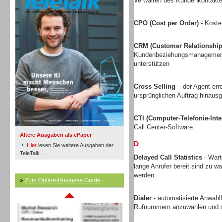
Verwalten des Kundenkontakte
CPO (Cost per Order)
- Koste
Inbound
CRM (Customer Relationshi
Kundenbeziehungsmanagement v
unterstützen
Cross Selling
– der Agent err
ursprünglichen Auftrag hinausg
CTI (Computer-Telefonie-Inte
Call Center-Software
Ältere Ausgaben als ePaper
D
Hier
lesen Sie weitere Ausgaben der
TeleTalk.
Delayed Call Statistics
- Wart
lange Anrufer bereit sind zu w
werden.
Inbound
»
Zum Online-Business Guide
Dialer
- automatisierte Anwahlh
Rufnummern anzuwählen und s