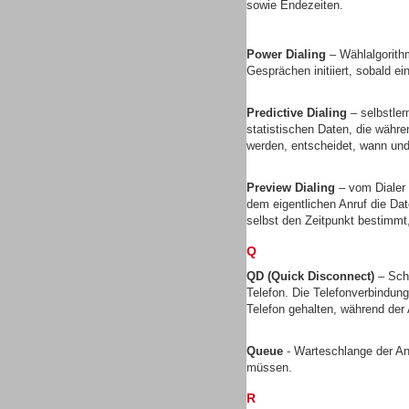
sowie Endezeiten.
Gesamtlösungen
Power Dialing
– Wählalgorith
Gesprächen initiiert, sobald ei
Predictive Dialing
– selbstler
statistischen Daten, die währ
Gesamtlösungen
werden, entscheidet, wann und 
Preview Dialing
– vom Dialer 
dem eigentlichen Anruf die D
selbst den Zeitpunkt bestimmt
Q
Headsets
QD (Quick Disconnect)
– Sch
Telefon. Die Telefonverbindun
Telefon gehalten, während de
Queue
- Warteschlange der A
müssen.
Headsets
R