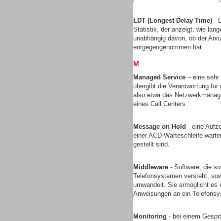
LDT (Longest Delay Time)
- D
Statistik, der anzeigt, wie lan
unabhängig davon, ob der Anruf
entgegengenommen hat.
M
Sprachdialogsysteme u. Ki/
Sprachassistenten
Managed Service
– eine sehr
übergibt die Verantwortung für 
also etwa das Netzwerkmanagem
eines Call Centers.
Message on Hold
- eine Aufz
einer ACD-Warteschleife wart
Dialer
gestellt sind.
Middleware
- Software, die s
Telefonsystemen versteht, sow
umwandelt. Sie ermöglicht es 
Anweisungen an ein Telefons
Dialer
Monitoring
- bei einem Gesprä