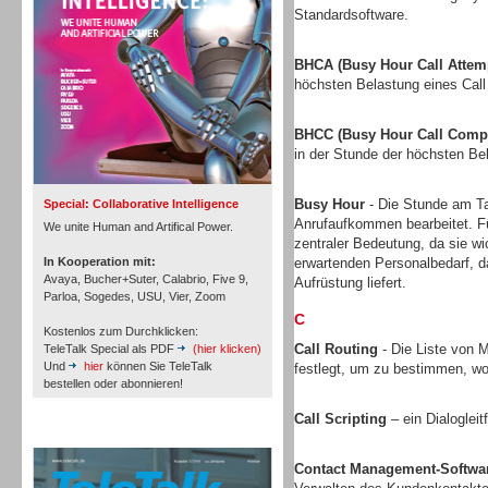
Standardsoftware.
BHCA (Busy Hour Call Attem
höchsten Belastung eines Call
Inbound
BHCC (Busy Hour Call Compl
in der Stunde der höchsten Bel
Busy Hour
- Die Stunde am Tag
Special: Collaborative Intelligence
Anrufaufkommen bearbeitet. Fü
We unite Human and Artifical Power.
zentraler Bedeutung, da sie w
In Kooperation mit:
erwartenden Personalbedarf, 
Avaya, Bucher+Suter, Calabrio, Five 9,
Aufrüstung liefert.
Parloa, Sogedes, USU, Vier, Zoom
C
Kostenlos zum Durchklicken:
Call Routing
- Die Liste von M
TeleTalk Special als PDF
(hier klicken)
Und
hier
können Sie TeleTalk
festlegt, um zu bestimmen, wo
bestellen oder abonnieren!
Call Scripting
– ein Dialoglei
Inbound
TeleTalk Archiv
Contact Management-Softwa