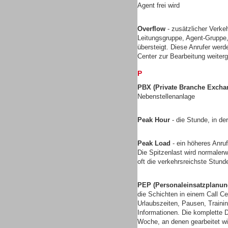
Agent frei wird
Gesamtlösungen
Overflow
- zusätzlicher Verkeh
Leitungsgruppe, Agent-Gruppe,
übersteigt. Diese Anrufer werd
Center zur Bearbeitung weiterg
P
PBX (Private Branche Excha
Nebenstellenanlage
Peak Hour
- die Stunde, in de
Peak Load
- ein höheres Anruf
Die Spitzenlast wird normalerw
oft die verkehrsreichste Stun
Gesamtlösungen
PEP (Personaleinsatzplanun
die Schichten in einem Call Ce
Urlaubszeiten, Pausen, Traini
Informationen. Die komplette D
Woche, an denen gearbeitet wi