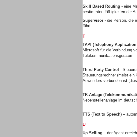
Skill Based Routing
- eine Me
bestimmten Fähigkeiten der Ag
Supervisor
- die Person, die 
führt.
Contact Center u. CRM
Software
T
TAPI (Telephony Applicatio
Microsoft für die Verbindung
Telekommunikationsgeräten
Third Party Control
- Steueru
Contact Center u. CRM
Steuerungsrechner (meist ein C
Software
Anwenders verbunden ist (dies 
TK-Anlage (Telekommunikati
Nebenstellenanlage im deuts
TTS (Text to Speech)
– autom
Personal
U
Up Selling
– der Agent erreic