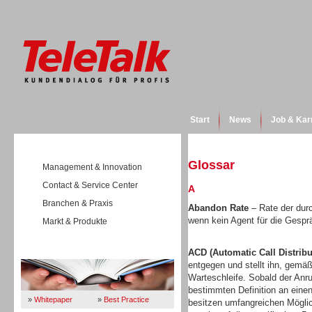
Start
News
Job & Kar
Glossar
Management & Innovation
Contact & Service Center
A
Branchen & Praxis
Abandon Rate
– Rate der durc
wenn kein Agent für die Gespr
Markt & Produkte
Wissen
ACD (Automatic Call Distribu
entgegen und stellt ihn, gemäß
Warteschleife. Sobald der Anruf
bestimmten Definition an eine
»
Whitepaper
»
Best Practice
besitzen umfangreichen Mögli