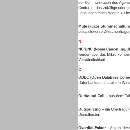
der Kommunikation des Agents
Center ist das zufällige oder 
Leistungen eines Agents zu be
Mute (kurze Stummschaltun
Dialer
beispielsweise Zwischenfragen
N
NC/UNC (Noise Cancelling/Ul
werden über das Mikro kompens
Verständlichkeit
Beratung /Consulting
O
ODBC (Open Database Connec
Datenbankschnittstelle in Wi
Outbound Call
– aus dem Call
Beratung /Consulting
Outsourcing
– die Übertragun
Dienstleister.
Overdial-Faktor
– Anzahl der 