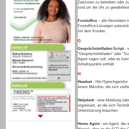
Zeitzonen zu betreiben oder zu
rund um die Uhr zu gewährleis
Frontoffice
– alle Aktivitäten
Frontoffice-Lösungen unterstütz
mit dem Kunden.
G
Outbound
Gesprächsleitfaden-Script
- v
"Gesprächsleitfaden" oder "Scr
Agent sagen soll, oder es kann 
Anhaltspunkte enthält.
H
Headset
- Hör-/Sprechgarnitur
Outbound
einem Mikrofon, die sich vielfä
Helpdesk
- eine Abteilung ode
organisiert, an die sich Tech
Unterstützung brauchen.
Sprachdialogsysteme u. Ki/
Home Agent
- ein Agent, der 
Sprachassistenten
Hause), aber an die ACD des C