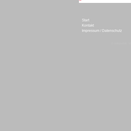
Personal
Start
Kontakt
Impressum / Datenschutz
© telepublic V
Inbound
Inbound