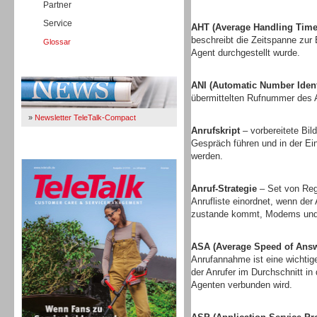
Partner
Service
AHT (Average Handling Time
beschreibt die Zeitspanne zur
Glossar
Agent durchgestellt wurde.
Immer Up-To-Date
ANI (Automatic Number Identi
übermittelten Rufnummer des A
»
Newsletter TeleTalk-Compact
Anrufskript
– vorbereitete Bi
Gespräch führen und in der E
TeleTalk 04/26
werden.
Anruf-Strategie
– Set von Rege
Anrufliste einordnet, wenn der
zustande kommt, Modems und 
ASA (Average Speed of Answ
Anrufannahme ist eine wichtige
der Anrufer im Durchschnitt in
Agenten verbunden wird.