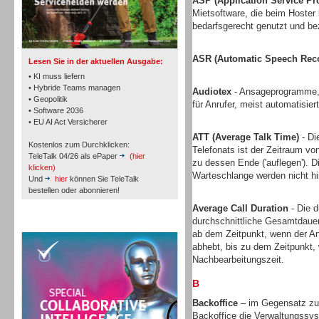
ASP (Application Service Pr
TK- und ACD-Systeme
Mietsoftware, die beim Hoster l
bedarfsgerecht genutzt und bez
ASR (Automatic Speech Reco
Lesen Sie in der aktuellen Ausgabe:
• KI muss liefern
• Hybride Teams managen
Audiotex
- Ansageprogramme, 
• Geopolitik
für Anrufer, meist automatisie
Workforce-Management
• Software 2036
• EU AI Act Versicherer
ATT (Average Talk Time)
- Di
Kostenlos zum Durchklicken:
Telefonats ist der Zeitraum vo
TeleTalk 04/26 als ePaper
(hier
zu dessen Ende ('auflegen'). D
klicken)
Warteschlange werden nicht h
Und
hier
können Sie TeleTalk
bestellen oder abonnieren!
Personal
Average Call Duration
- Die d
durchschnittliche Gesamtdauer
TeleTalk Special
ab dem Zeitpunkt, wenn der An
abhebt, bis zu dem Zeitpunkt, 
Nachbearbeitungszeit.
B
Personal
Backoffice
– im Gegensatz zu 
Backoffice die Verwaltungssys