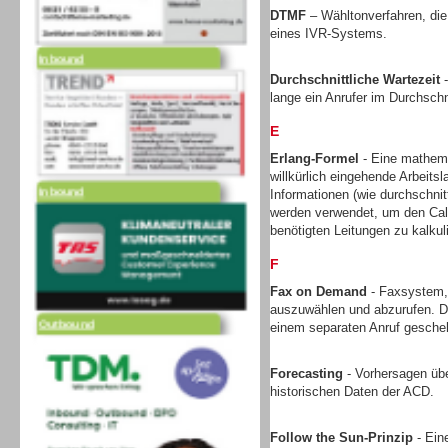
DTMF
– Wähltonverfahren, die
eines IVR-Systems.
Inbound
Durchschnittliche Wartezeit
-
lange ein Anrufer im Durchschni
E
Erlang-Formel
- Eine mathem
willkürlich eingehende Arbeits
Inbound
Informationen (wie durchschni
werden verwendet, um den Call
benötigten Leitungen zu kalkul
F
Fax on Demand
- Faxsystem,
auszuwählen und abzurufen. Di
Outbound
einem separaten Anruf gesche
Forecasting
- Vorhersagen üb
historischen Daten der ACD.
Follow the Sun-Prinzip
- Ein