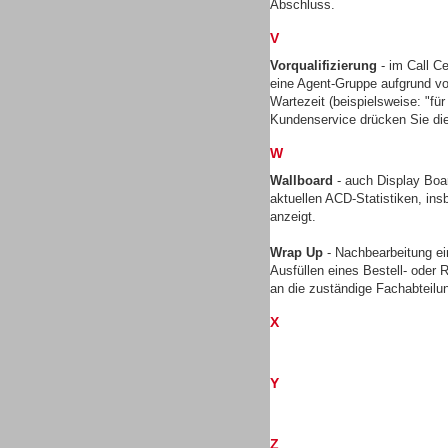
Abschluss.
V
Vorqualifizierung
- im Call Ce
TK- und ACD-Systeme
eine Agent-Gruppe aufgrund vo
Wartezeit (beispielsweise: "für 
Kundenservice drücken Sie die
W
Wallboard
- auch Display Boar
aktuellen ACD-Statistiken, ins
Workforce-Management
anzeigt.
Wrap Up
- Nachbearbeitung ei
Ausfüllen eines Bestell- oder
an die zuständige Fachabteilu
X
Personal
Y
Z