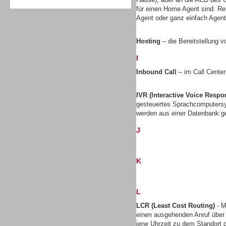
für einen Home Agent sind: Re
Agent oder ganz einfach Agen
Hosting
– die Bereitstellung v
I
Sprachdialogsysteme u. Ki/
Sprachassistenten
Inbound Call
– im Call Center
IVR (Interactive Voice Respo
gesteuertes Sprachcomputersy
werden aus einer Datenbank ge
J
K
L
LCR (Least Cost Routing)
- M
einen ausgehenden Anruf über
Sprachdialogsysteme u. Ki/
jene Uhrzeit zu dem Standort gü
Sprachassistenten