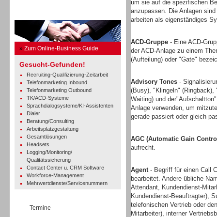
um sie auf die spezifischen Be
anzupassen. Die Anlagen sind 
Business Guide
arbeiten als eigenständiges Sy
ACD-Gruppe
- Eine ACD-Grupp
»
Zum Online-Business Guide
der ACD-Anlage zu einem Thema
(Aufteilung) oder "Gate" bezei
Gesucht-Gefunden!
Recruiting-Qualifizierung-Zeitarbeit
Advisory Tones
- Signalisieru
Telefonmarketing Inbound
(Busy), "Klingeln" (Ringback),
Telefonmarketing Outbound
TK/ACD-Systeme
Waiting) und der"Aufschaltton
Sprachdialogsysteme/KI-Assistenten
Anlage verwenden, um mitzutei
Dialer
gerade passiert oder gleich pa
Beratung/Consulting
Arbeitsplatzgestaltung
Gesamtlösungen
AGC (Automatic Gain Contro
Headsets
aufrecht.
Logging/Monitoring/
Qualitätssicherung
Contact Center u. CRM Software
Agent
- Begriff für einen Call 
Workforce-Management
bearbeitet. Andere übliche Nam
Mehrwertdienste/Servicenummern
Attendant, Kundendienst-Mitar
Kundendienst-Beauftragter), Sup
telefonischen Vertrieb oder d
Termine
Mitarbeiter), interner Vertrieb