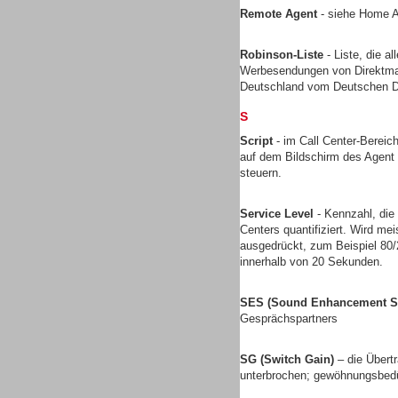
Remote Agent
- siehe Home 
Robinson-Liste
- Liste, die a
Werbesendungen von Direktmark
Deutschland vom Deutschen Di
Headsets
S
Script
- im Call Center-Bereich
auf dem Bildschirm des Agent 
steuern.
Logging / Monitoring /
Service Level
- Kennzahl, die
Qualitätssicherung
Centers quantifiziert. Wird mei
ausgedrückt, zum Beispiel 80
innerhalb von 20 Sekunden.
SES (Sound Enhancement S
Gesprächspartners
SG (Switch Gain)
– die Übert
unterbrochen; gewöhnungsbedü