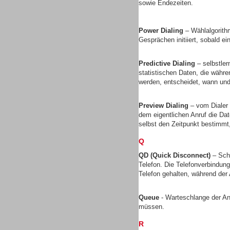
sowie Endezeiten.
Gesamtlösungen
Power Dialing
– Wählalgorith
Gesprächen initiiert, sobald ei
Predictive Dialing
– selbstler
statistischen Daten, die währ
Gesamtlösungen
werden, entscheidet, wann und 
Preview Dialing
– vom Dialer 
dem eigentlichen Anruf die D
selbst den Zeitpunkt bestimmt
Q
Headsets
QD (Quick Disconnect)
– Sch
Telefon. Die Telefonverbindun
Telefon gehalten, während de
Queue
- Warteschlange der A
müssen.
Headsets
R