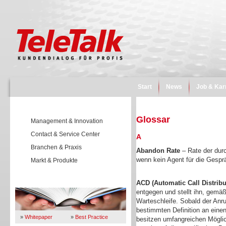
Start
News
Job & Kar
Glossar
Management & Innovation
Contact & Service Center
A
Branchen & Praxis
Abandon Rate
– Rate der durc
wenn kein Agent für die Gespr
Markt & Produkte
Wissen
ACD (Automatic Call Distribu
entgegen und stellt ihn, gemäß
Warteschleife. Sobald der Anruf
bestimmten Definition an eine
»
Whitepaper
»
Best Practice
besitzen umfangreichen Mögli