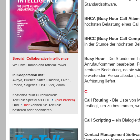
Standardsoftware.
BHCA (Busy Hour Call Attem
höchsten Belastung eines Call
Inbound
BHCC (Busy Hour Call Compl
in der Stunde der höchsten Bel
Busy Hour
- Die Stunde am Tag
Special: Collaborative Intelligence
Anrufaufkommen bearbeitet. Fü
We unite Human and Artifical Power.
zentraler Bedeutung, da sie w
In Kooperation mit:
erwartenden Personalbedarf, 
Avaya, Bucher+Suter, Calabrio, Five 9,
Aufrüstung liefert.
Parloa, Sogedes, USU, Vier, Zoom
C
Kostenlos zum Durchklicken:
Call Routing
- Die Liste von M
TeleTalk Special als PDF
(hier klicken)
Und
hier
können Sie TeleTalk
festlegt, um zu bestimmen, wo
bestellen oder abonnieren!
Call Scripting
– ein Dialoglei
Inbound
TeleTalk Archiv
Contact Management-Softwa