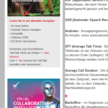
ASP (Application Service Pr
TK- und ACD-Systeme
Mietsoftware, die beim Hoster l
bedarfsgerecht genutzt und bez
ASR (Automatic Speech Reco
Lesen Sie in der aktuellen Ausgabe:
• KI muss liefern
• Hybride Teams managen
Audiotex
- Ansageprogramme, 
• Geopolitik
für Anrufer, meist automatisie
Workforce-Management
• Software 2036
• EU AI Act Versicherer
ATT (Average Talk Time)
- Di
Kostenlos zum Durchklicken:
Telefonats ist der Zeitraum vo
TeleTalk 04/26 als ePaper
(hier
zu dessen Ende ('auflegen'). D
klicken)
Warteschlange werden nicht h
Und
hier
können Sie TeleTalk
bestellen oder abonnieren!
Personal
Average Call Duration
- Die d
durchschnittliche Gesamtdauer
TeleTalk Special
ab dem Zeitpunkt, wenn der An
abhebt, bis zu dem Zeitpunkt, 
Nachbearbeitungszeit.
B
Personal
Backoffice
– im Gegensatz zu 
Backoffice die Verwaltungssys