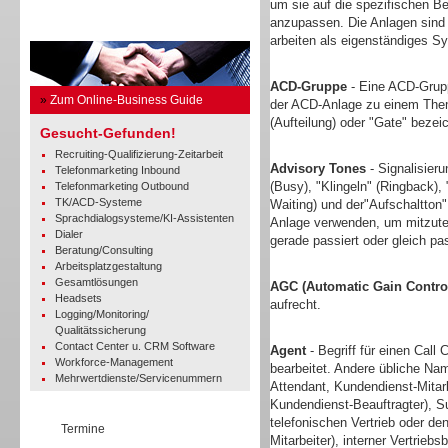
um sie auf die spezifischen Be
anzupassen. Die Anlagen sind 
Business Guide
arbeiten als eigenständiges Sy
ACD-Gruppe
- Eine ACD-Grupp
»
Zum Online-Business Guide
der ACD-Anlage zu einem Thema
(Aufteilung) oder "Gate" bezei
Gesucht-Gefunden!
Recruiting-Qualifizierung-Zeitarbeit
Advisory Tones
- Signalisieru
Telefonmarketing Inbound
(Busy), "Klingeln" (Ringback),
Telefonmarketing Outbound
TK/ACD-Systeme
Waiting) und der"Aufschaltton
Sprachdialogsysteme/KI-Assistenten
Anlage verwenden, um mitzutei
Dialer
gerade passiert oder gleich pa
Beratung/Consulting
Arbeitsplatzgestaltung
Gesamtlösungen
AGC (Automatic Gain Contro
Headsets
aufrecht.
Logging/Monitoring/
Qualitätssicherung
Contact Center u. CRM Software
Agent
- Begriff für einen Call 
Workforce-Management
bearbeitet. Andere übliche Nam
Mehrwertdienste/Servicenummern
Attendant, Kundendienst-Mitar
Kundendienst-Beauftragter), Sup
telefonischen Vertrieb oder d
Termine
Mitarbeiter), interner Vertrieb