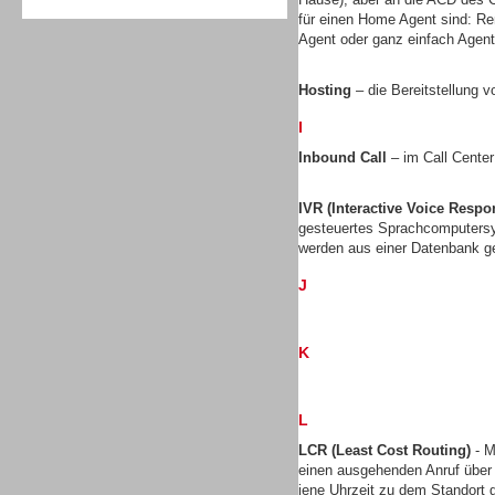
für einen Home Agent sind: Re
Agent oder ganz einfach Agen
Hosting
– die Bereitstellung v
I
Sprachdialogsysteme u. Ki/
Sprachassistenten
Inbound Call
– im Call Center
IVR (Interactive Voice Respo
gesteuertes Sprachcomputersy
werden aus einer Datenbank ge
J
K
L
LCR (Least Cost Routing)
- M
einen ausgehenden Anruf über
Sprachdialogsysteme u. Ki/
jene Uhrzeit zu dem Standort gü
Sprachassistenten