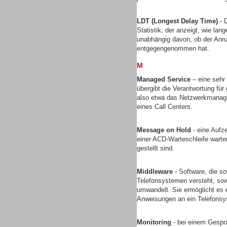
LDT (Longest Delay Time)
- D
Statistik, der anzeigt, wie lan
unabhängig davon, ob der Anruf
entgegengenommen hat.
M
Sprachdialogsysteme u. Ki/
Sprachassistenten
Managed Service
– eine sehr
übergibt die Verantwortung für 
also etwa das Netzwerkmanagem
eines Call Centers.
Message on Hold
- eine Aufz
einer ACD-Warteschleife wart
Dialer
gestellt sind.
Middleware
- Software, die s
Telefonsystemen versteht, sow
umwandelt. Sie ermöglicht es 
Anweisungen an ein Telefons
Dialer
Monitoring
- bei einem Gesprä