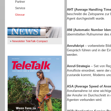
Partner
Service
AHT (Average Handling Time
beschreibt die Zeitspanne zur
Glossar
Agent durchgestellt wurde.
Immer Up-To-Date
ANI (Automatic Number Identi
übermittelten Rufnummer des A
»
Newsletter TeleTalk-Compact
Anrufskript
– vorbereitete Bi
Gespräch führen und in der E
TeleTalk 04/26
werden.
Anruf-Strategie
– Set von Rege
Anrufliste einordnet, wenn der
zustande kommt, Modems und 
ASA (Average Speed of Answ
Anrufannahme ist eine wichtige
der Anrufer im Durchschnitt in
Agenten verbunden wird.