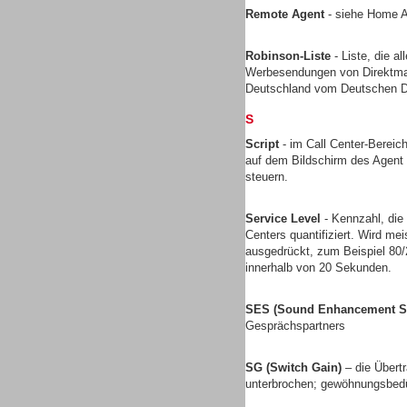
Remote Agent
- siehe Home 
Robinson-Liste
- Liste, die a
Werbesendungen von Direktmark
Deutschland vom Deutschen Di
Headsets
S
Script
- im Call Center-Bereich
auf dem Bildschirm des Agent 
steuern.
Logging / Monitoring /
Service Level
- Kennzahl, die
Qualitätssicherung
Centers quantifiziert. Wird mei
ausgedrückt, zum Beispiel 80
innerhalb von 20 Sekunden.
SES (Sound Enhancement S
Gesprächspartners
SG (Switch Gain)
– die Übert
unterbrochen; gewöhnungsbedü