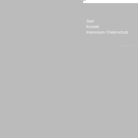
Personal
Start
Kontakt
Impressum / Datenschutz
© telepublic V
Inbound
Inbound