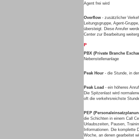
Agent frei wird
Gesamtlösungen
Overflow
- zusätzlicher Verkeh
Leitungsgruppe, Agent-Gruppe,
übersteigt. Diese Anrufer werd
Center zur Bearbeitung weiterg
P
PBX (Private Branche Excha
Nebenstellenanlage
Peak Hour
- die Stunde, in de
Peak Load
- ein höheres Anruf
Die Spitzenlast wird normalerw
oft die verkehrsreichste Stun
Gesamtlösungen
PEP (Personaleinsatzplanun
die Schichten in einem Call Ce
Urlaubszeiten, Pausen, Traini
Informationen. Die komplette D
Woche, an denen gearbeitet wi