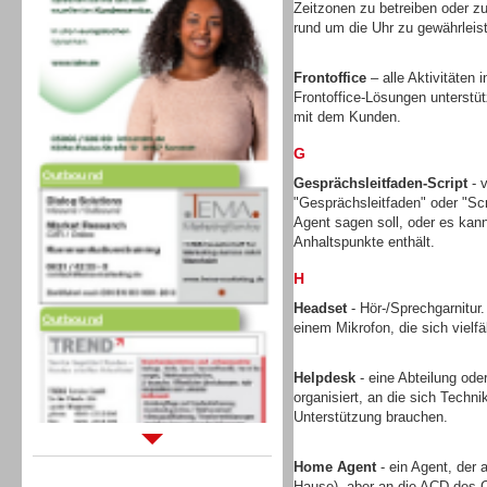
Zeitzonen zu betreiben oder zu
rund um die Uhr zu gewährleis
Frontoffice
– alle Aktivitäten
Frontoffice-Lösungen unterstütz
mit dem Kunden.
G
Outbound
Gesprächsleitfaden-Script
- v
"Gesprächsleitfaden" oder "Scr
Agent sagen soll, oder es kann 
Anhaltspunkte enthält.
H
Headset
- Hör-/Sprechgarnitur
Outbound
einem Mikrofon, die sich vielfä
Helpdesk
- eine Abteilung ode
organisiert, an die sich Tech
Unterstützung brauchen.
Sprachdialogsysteme u. Ki/
Home Agent
- ein Agent, der 
Sprachassistenten
Hause), aber an die ACD des C