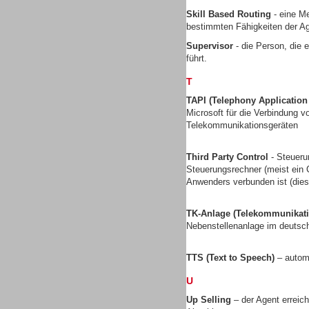
Skill Based Routing
- eine Me
bestimmten Fähigkeiten der Ag
Supervisor
- die Person, die 
führt.
Contact Center u. CRM
Software
T
TAPI (Telephony Applicatio
Microsoft für die Verbindung
Telekommunikationsgeräten
Third Party Control
- Steueru
Contact Center u. CRM
Steuerungsrechner (meist ein C
Software
Anwenders verbunden ist (dies 
TK-Anlage (Telekommunikati
Nebenstellenanlage im deuts
TTS (Text to Speech)
– autom
Personal
U
Up Selling
– der Agent erreic