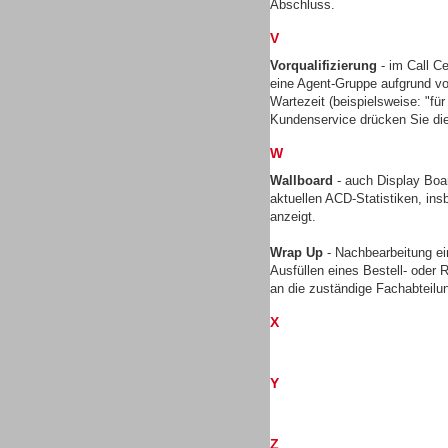
Abschluss.
V
Vorqualifizierung
- im Call Ce
TK- und ACD-Systeme
eine Agent-Gruppe aufgrund vo
Wartezeit (beispielsweise: "für 
Kundenservice drücken Sie die
W
Wallboard
- auch Display Boar
aktuellen ACD-Statistiken, ins
Workforce-Management
anzeigt.
Wrap Up
- Nachbearbeitung ei
Ausfüllen eines Bestell- oder
an die zuständige Fachabteilu
X
Personal
Y
Z