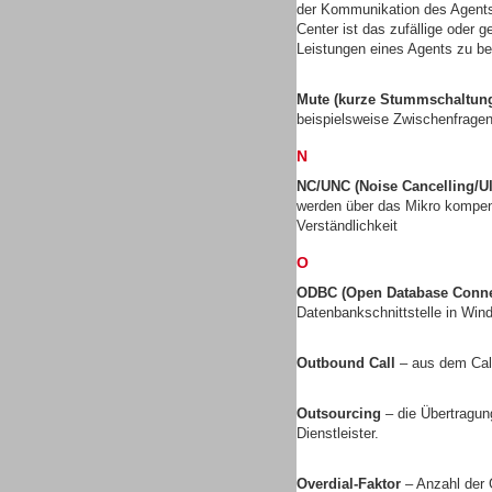
der Kommunikation des Agents
Center ist das zufällige oder 
Leistungen eines Agents zu be
Mute (kurze Stummschaltun
Dialer
beispielsweise Zwischenfragen
N
NC/UNC (Noise Cancelling/Ul
werden über das Mikro kompens
Verständlichkeit
Beratung /Consulting
O
ODBC (Open Database Connec
Datenbankschnittstelle in Wi
Outbound Call
– aus dem Call
Beratung /Consulting
Outsourcing
– die Übertragun
Dienstleister.
Overdial-Faktor
– Anzahl der 