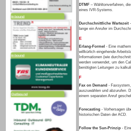
DTMF
– Wähltonverfahren, die
eines IVR-Systems.
Inbound
Durchschnittliche Wartezeit
-
lange ein Anrufer im Durchschni
E
Erlang-Formel
- Eine mathem
willkürlich eingehende Arbeits
Inbound
Informationen (wie durchschni
werden verwendet, um den Call
benötigten Leitungen zu kalkul
F
Fax on Demand
- Faxsystem,
auszuwählen und abzurufen. Di
Outbound
einem separaten Anruf gesche
Forecasting
- Vorhersagen üb
historischen Daten der ACD.
Follow the Sun-Prinzip
- Ein