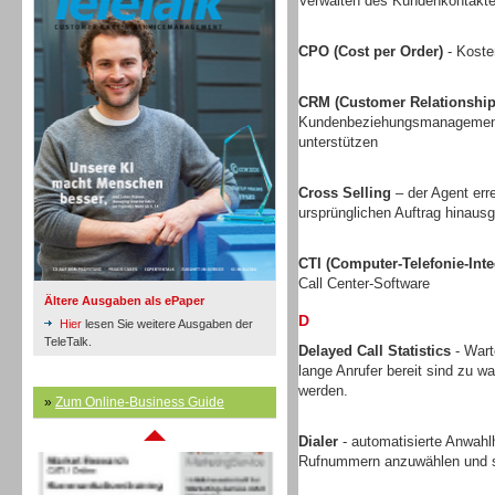
Verwalten des Kundenkontakte
CPO (Cost per Order)
- Koste
Inbound
CRM (Customer Relationshi
Kundenbeziehungsmanagement v
unterstützen
Cross Selling
– der Agent err
ursprünglichen Auftrag hinausg
CTI (Computer-Telefonie-Inte
Call Center-Software
Ältere Ausgaben als ePaper
D
Hier
lesen Sie weitere Ausgaben der
TeleTalk.
Delayed Call Statistics
- Wart
lange Anrufer bereit sind zu w
werden.
Inbound
»
Zum Online-Business Guide
Dialer
- automatisierte Anwahlh
Rufnummern anzuwählen und s