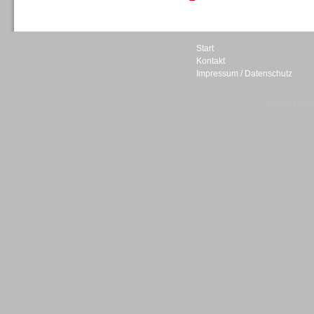
Personal
Start
Kontakt
Impressum / Datenschutz
© telepublic V
Inbound
Inbound