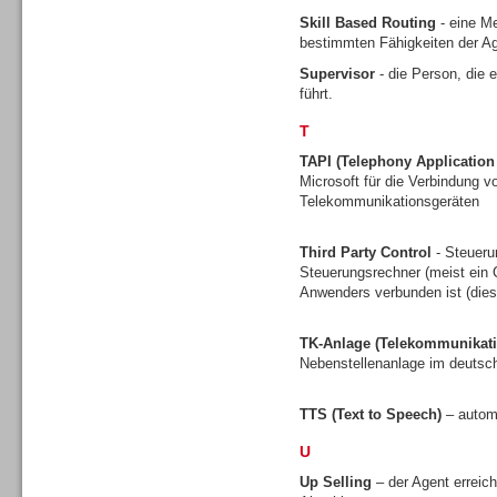
Skill Based Routing
- eine Me
bestimmten Fähigkeiten der Ag
Supervisor
- die Person, die 
führt.
Contact Center u. CRM
Software
T
TAPI (Telephony Applicatio
Microsoft für die Verbindung
Telekommunikationsgeräten
Third Party Control
- Steueru
Contact Center u. CRM
Steuerungsrechner (meist ein C
Software
Anwenders verbunden ist (dies 
TK-Anlage (Telekommunikati
Nebenstellenanlage im deuts
TTS (Text to Speech)
– autom
Personal
U
Up Selling
– der Agent erreic