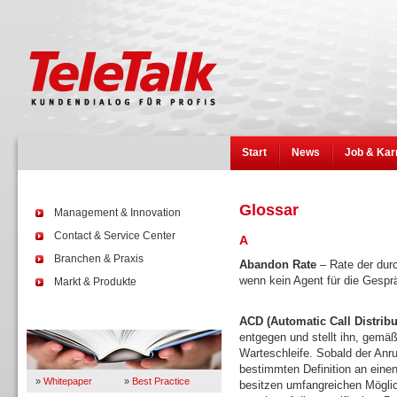
Start
News
Job & Kar
Glossar
Management & Innovation
Contact & Service Center
A
Branchen & Praxis
Abandon Rate
– Rate der durc
wenn kein Agent für die Gespr
Markt & Produkte
Wissen
ACD (Automatic Call Distribu
entgegen und stellt ihn, gemäß
Warteschleife. Sobald der Anruf
bestimmten Definition an eine
»
Whitepaper
»
Best Practice
besitzen umfangreichen Mögli