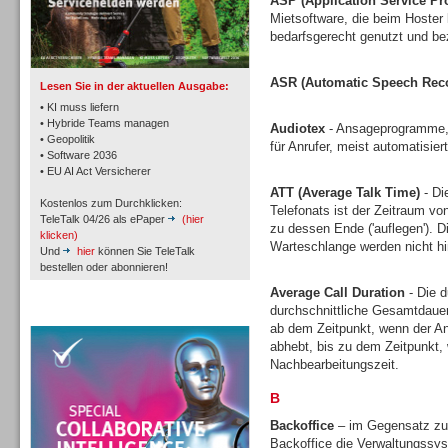
ASP (Application Service Pr
TK- und ACD-Systeme
Mietsoftware, die beim Hoster l
bedarfsgerecht genutzt und bez
ASR (Automatic Speech Reco
Lesen Sie in der aktuellen Ausgabe:
• KI muss liefern
• Hybride Teams managen
Audiotex
- Ansageprogramme, 
• Geopolitik
für Anrufer, meist automatisie
Workforce-Management
• Software 2036
• EU AI Act Versicherer
ATT (Average Talk Time)
- Di
Kostenlos zum Durchklicken:
Telefonats ist der Zeitraum vo
TeleTalk 04/26 als ePaper
(hier
zu dessen Ende ('auflegen'). D
klicken)
Warteschlange werden nicht h
Und
hier
können Sie TeleTalk
bestellen oder abonnieren!
Personal
Average Call Duration
- Die d
durchschnittliche Gesamtdauer
TeleTalk Special
ab dem Zeitpunkt, wenn der An
abhebt, bis zu dem Zeitpunkt, 
Nachbearbeitungszeit.
B
Personal
Backoffice
– im Gegensatz zu 
Backoffice die Verwaltungssys