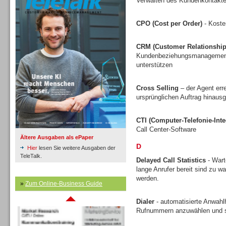
Verwalten des Kundenkontakte
CPO (Cost per Order)
- Koste
Inbound
CRM (Customer Relationshi
Kundenbeziehungsmanagement v
unterstützen
Cross Selling
– der Agent err
ursprünglichen Auftrag hinausg
CTI (Computer-Telefonie-Inte
Call Center-Software
Ältere Ausgaben als ePaper
D
Hier
lesen Sie weitere Ausgaben der
TeleTalk.
Delayed Call Statistics
- Wart
lange Anrufer bereit sind zu w
werden.
Inbound
»
Zum Online-Business Guide
Dialer
- automatisierte Anwahlh
Rufnummern anzuwählen und s