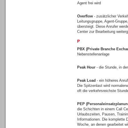
Agent frei wird
Gesamtlösungen
Overflow
- zusätzlicher Verkeh
Leitungsgruppe, Agent-Gruppe,
übersteigt. Diese Anrufer werd
Center zur Bearbeitung weiterg
P
PBX (Private Branche Excha
Nebenstellenanlage
Peak Hour
- die Stunde, in de
Peak Load
- ein höheres Anruf
Die Spitzenlast wird normalerw
oft die verkehrsreichste Stun
Gesamtlösungen
PEP (Personaleinsatzplanun
die Schichten in einem Call Ce
Urlaubszeiten, Pausen, Traini
Informationen. Die komplette D
Woche, an denen gearbeitet wi