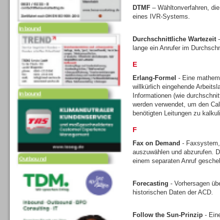
DTMF
– Wähltonverfahren, die
eines IVR-Systems.
Inbound
Durchschnittliche Wartezeit
-
lange ein Anrufer im Durchschni
E
Erlang-Formel
- Eine mathem
willkürlich eingehende Arbeits
Inbound
Informationen (wie durchschni
werden verwendet, um den Call
benötigten Leitungen zu kalkul
F
Fax on Demand
- Faxsystem,
auszuwählen und abzurufen. Di
Outbound
einem separaten Anruf gesche
Forecasting
- Vorhersagen üb
historischen Daten der ACD.
Follow the Sun-Prinzip
- Ein