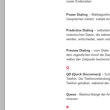
sowie Endezeiten.
Gesamtlösungen
Power Dialing
– Wählalgorith
Gesprächen initiiert, sobald ei
Predictive Dialing
– selbstler
statistischen Daten, die währ
Gesamtlösungen
werden, entscheidet, wann und 
Preview Dialing
– vom Dialer 
dem eigentlichen Anruf die D
selbst den Zeitpunkt bestimmt
Q
Headsets
QD (Quick Disconnect)
– Sch
Telefon. Die Telefonverbindun
Telefon gehalten, während de
Queue
- Warteschlange der A
müssen.
Headsets
R