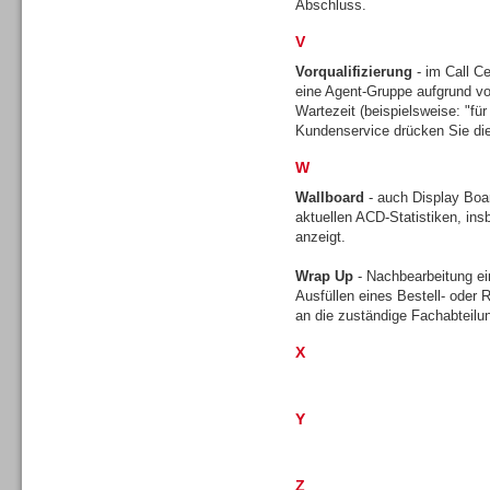
Abschluss.
V
Vorqualifizierung
- im Call Ce
TK- und ACD-Systeme
eine Agent-Gruppe aufgrund vo
Wartezeit (beispielsweise: "für 
Kundenservice drücken Sie die
W
Wallboard
- auch Display Boar
aktuellen ACD-Statistiken, ins
Workforce-Management
anzeigt.
Wrap Up
- Nachbearbeitung ei
Ausfüllen eines Bestell- oder
an die zuständige Fachabteilu
X
Personal
Y
Z