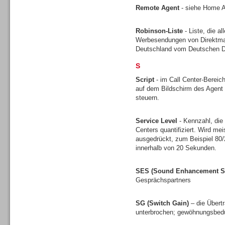
Remote Agent
- siehe Home 
Robinson-Liste
- Liste, die a
Werbesendungen von Direktmark
Headsets
Deutschland vom Deutschen Di
S
Script
- im Call Center-Bereich
auf dem Bildschirm des Agent 
steuern.
Logging / Monitoring /
Service Level
- Kennzahl, die
Qualitätssicherung
Centers quantifiziert. Wird mei
ausgedrückt, zum Beispiel 80
innerhalb von 20 Sekunden.
SES (Sound Enhancement S
Gesprächspartners
SG (Switch Gain)
– die Übert
unterbrochen; gewöhnungsbedü