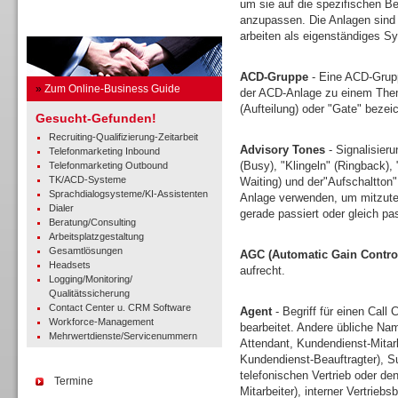
um sie auf die spezifischen Be
anzupassen. Die Anlagen sind 
Business Guide
arbeiten als eigenständiges Sy
ACD-Gruppe
- Eine ACD-Grupp
»
Zum Online-Business Guide
der ACD-Anlage zu einem Thema
(Aufteilung) oder "Gate" bezei
Gesucht-Gefunden!
Recruiting-Qualifizierung-Zeitarbeit
Advisory Tones
- Signalisieru
Telefonmarketing Inbound
(Busy), "Klingeln" (Ringback),
Telefonmarketing Outbound
TK/ACD-Systeme
Waiting) und der"Aufschaltton
Sprachdialogsysteme/KI-Assistenten
Anlage verwenden, um mitzutei
Dialer
gerade passiert oder gleich pa
Beratung/Consulting
Arbeitsplatzgestaltung
Gesamtlösungen
AGC (Automatic Gain Contro
Headsets
aufrecht.
Logging/Monitoring/
Qualitätssicherung
Contact Center u. CRM Software
Agent
- Begriff für einen Call 
Workforce-Management
bearbeitet. Andere übliche Nam
Mehrwertdienste/Servicenummern
Attendant, Kundendienst-Mitar
Kundendienst-Beauftragter), Sup
telefonischen Vertrieb oder d
Termine
Mitarbeiter), interner Vertrieb