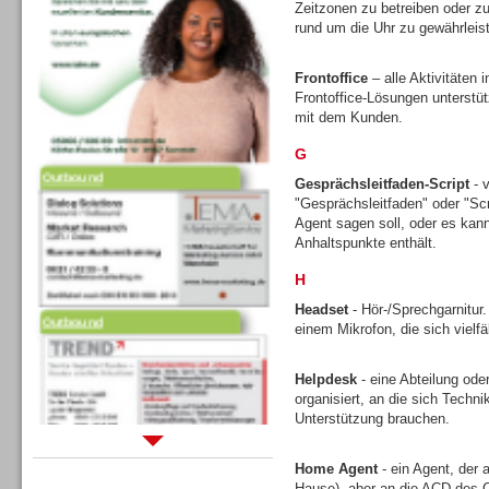
Zeitzonen zu betreiben oder zu
rund um die Uhr zu gewährleis
Frontoffice
– alle Aktivitäten
Frontoffice-Lösungen unterstütz
mit dem Kunden.
G
Outbound
Gesprächsleitfaden-Script
- v
"Gesprächsleitfaden" oder "Scr
Agent sagen soll, oder es kann 
Anhaltspunkte enthält.
H
Outbound
Headset
- Hör-/Sprechgarnitur
einem Mikrofon, die sich vielfä
Helpdesk
- eine Abteilung ode
organisiert, an die sich Tech
Unterstützung brauchen.
Sprachdialogsysteme u. Ki/
Home Agent
- ein Agent, der 
Sprachassistenten
Hause), aber an die ACD des C