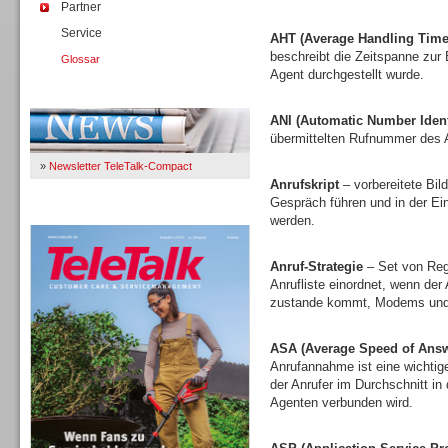
Partner
Service
AHT (Average Handling Time
beschreibt die Zeitspanne zur
Glossar
Agent durchgestellt wurde.
Immer Up-To-Date
ANI (Automatic Number Identi
übermittelten Rufnummer des A
»
Newsletter TeleTalk-Compact
Anrufskript
– vorbereitete Bi
Gespräch führen und in der E
TeleTalk 04/26
werden.
Anruf-Strategie
– Set von Rege
Anrufliste einordnet, wenn der
zustande kommt, Modems und 
ASA (Average Speed of Answ
Anrufannahme ist eine wichtige
der Anrufer im Durchschnitt in
Agenten verbunden wird.