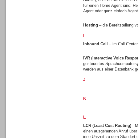
für einen Home Agent sind: Re
Agent oder ganz einfach Agen
Hosting
– die Bereitstellung v
I
Sprachdialogsysteme u. Ki/
Sprachassistenten
Inbound Call
– im Call Center
IVR (Interactive Voice Respo
gesteuertes Sprachcomputersy
werden aus einer Datenbank ge
J
K
L
LCR (Least Cost Routing)
- M
Sprachdialogsysteme u. Ki/
einen ausgehenden Anruf über
Sprachassistenten
jene Uhrzeit zu dem Standort gü