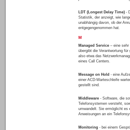
LDT (Longest Delay Time)
- D
Statistik, der anzeigt, wie lan
unabhängig davon, ob der Anruf
entgegengenommen hat.
M
Sprachdialogsysteme u. Ki/
Sprachassistenten
Managed Service
– eine sehr
übergibt die Verantwortung für 
also etwa das Netzwerkmanagem
eines Call Centers.
Message on Hold
- eine Aufz
einer ACD-Warteschleife wart
Dialer
gestellt sind.
Middleware
- Software, die s
Telefonsystemen versteht, sow
umwandelt. Sie ermöglicht es 
Anweisungen an ein Telefons
Dialer
Monitoring
- bei einem Gesprä