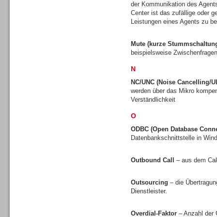
der Kommunikation des Agents
Center ist das zufällige oder 
Leistungen eines Agents zu be
Mute (kurze Stummschaltun
Dialer
beispielsweise Zwischenfragen
N
NC/UNC (Noise Cancelling/Ul
werden über das Mikro kompens
Verständlichkeit
Beratung /Consulting
O
ODBC (Open Database Connec
Datenbankschnittstelle in Wi
Outbound Call
– aus dem Call
Beratung /Consulting
Outsourcing
– die Übertragun
Dienstleister.
Overdial-Faktor
– Anzahl der 