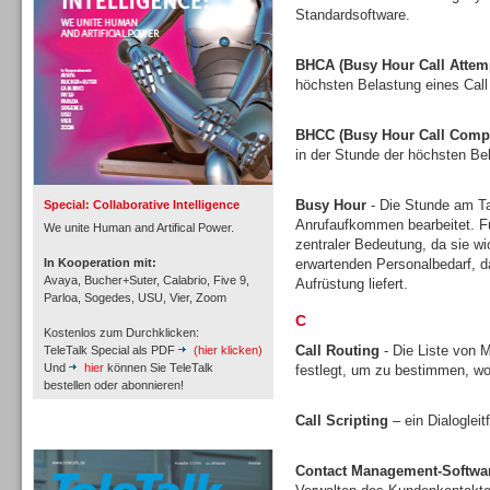
Standardsoftware.
BHCA (Busy Hour Call Attem
höchsten Belastung eines Call
Inbound
BHCC (Busy Hour Call Compl
in der Stunde der höchsten Bel
Busy Hour
- Die Stunde am Tag
Special: Collaborative Intelligence
Anrufaufkommen bearbeitet. Fü
We unite Human and Artifical Power.
zentraler Bedeutung, da sie w
In Kooperation mit:
erwartenden Personalbedarf, 
Avaya, Bucher+Suter, Calabrio, Five 9,
Aufrüstung liefert.
Parloa, Sogedes, USU, Vier, Zoom
C
Kostenlos zum Durchklicken:
Call Routing
- Die Liste von M
TeleTalk Special als PDF
(hier klicken)
Und
hier
können Sie TeleTalk
festlegt, um zu bestimmen, wo
bestellen oder abonnieren!
Call Scripting
– ein Dialoglei
Inbound
TeleTalk Archiv
Contact Management-Softwa