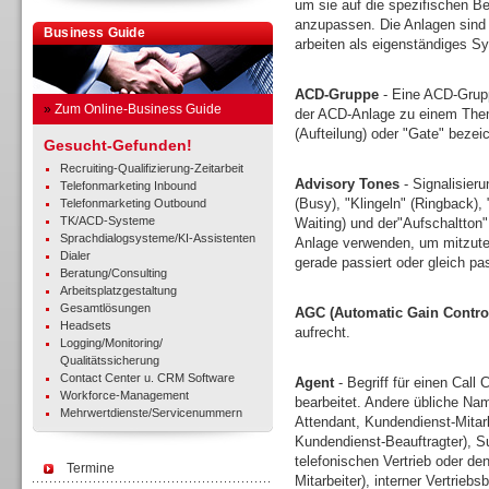
um sie auf die spezifischen Be
anzupassen. Die Anlagen sind 
Business Guide
arbeiten als eigenständiges Sy
ACD-Gruppe
- Eine ACD-Grupp
»
Zum Online-Business Guide
der ACD-Anlage zu einem Thema
(Aufteilung) oder "Gate" bezei
Gesucht-Gefunden!
Recruiting-Qualifizierung-Zeitarbeit
Advisory Tones
- Signalisieru
Telefonmarketing Inbound
(Busy), "Klingeln" (Ringback),
Telefonmarketing Outbound
TK/ACD-Systeme
Waiting) und der"Aufschaltton
Sprachdialogsysteme/KI-Assistenten
Anlage verwenden, um mitzutei
Dialer
gerade passiert oder gleich pa
Beratung/Consulting
Arbeitsplatzgestaltung
Gesamtlösungen
AGC (Automatic Gain Contro
Headsets
aufrecht.
Logging/Monitoring/
Qualitätssicherung
Contact Center u. CRM Software
Agent
- Begriff für einen Call 
Workforce-Management
bearbeitet. Andere übliche Nam
Mehrwertdienste/Servicenummern
Attendant, Kundendienst-Mitar
Kundendienst-Beauftragter), Sup
telefonischen Vertrieb oder d
Termine
Mitarbeiter), interner Vertrieb