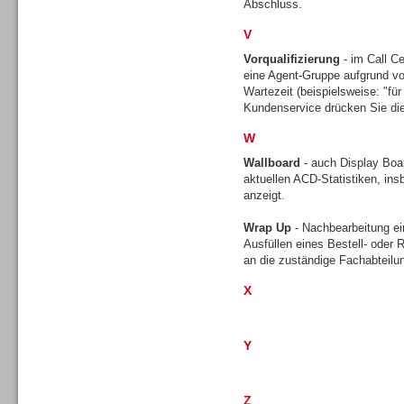
Abschluss.
V
Vorqualifizierung
- im Call Ce
TK- und ACD-Systeme
eine Agent-Gruppe aufgrund vo
Wartezeit (beispielsweise: "für 
Kundenservice drücken Sie die
W
Wallboard
- auch Display Boar
aktuellen ACD-Statistiken, ins
Workforce-Management
anzeigt.
Wrap Up
- Nachbearbeitung ei
Ausfüllen eines Bestell- oder
an die zuständige Fachabteilu
X
Personal
Y
Z