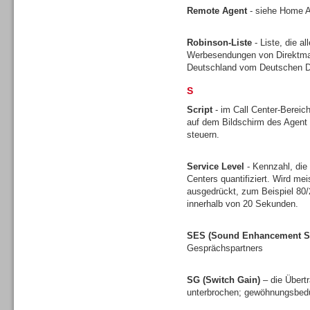
Remote Agent
- siehe Home 
Robinson-Liste
- Liste, die a
Werbesendungen von Direktmark
Headsets
Deutschland vom Deutschen Di
S
Script
- im Call Center-Bereich
auf dem Bildschirm des Agent 
steuern.
Logging / Monitoring /
Service Level
- Kennzahl, die
Qualitätssicherung
Centers quantifiziert. Wird mei
ausgedrückt, zum Beispiel 80
innerhalb von 20 Sekunden.
SES (Sound Enhancement S
Gesprächspartners
SG (Switch Gain)
– die Übert
unterbrochen; gewöhnungsbedü