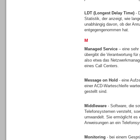
LDT (Longest Delay Time)
- D
Statistik, der anzeigt, wie lan
unabhängig davon, ob der Anruf
entgegengenommen hat.
M
Sprachdialogsysteme u. Ki/
Sprachassistenten
Managed Service
– eine sehr
übergibt die Verantwortung für 
also etwa das Netzwerkmanagem
eines Call Centers.
Message on Hold
- eine Aufz
einer ACD-Warteschleife wart
Dialer
gestellt sind.
Middleware
- Software, die s
Telefonsystemen versteht, sow
umwandelt. Sie ermöglicht es 
Anweisungen an ein Telefons
Dialer
Monitoring
- bei einem Gesprä