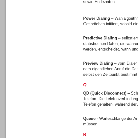
sowie Endezeiten.
Gesamtlösungen
Power Dialing
– Wählalgorith
Gesprächen initiiert, sobald ei
Predictive Dialing
– selbstler
statistischen Daten, die währ
Gesamtlösungen
werden, entscheidet, wann und 
Preview Dialing
– vom Dialer 
dem eigentlichen Anruf die D
selbst den Zeitpunkt bestimmt
Q
Headsets
QD (Quick Disconnect)
– Sch
Telefon. Die Telefonverbindun
Telefon gehalten, während de
Queue
- Warteschlange der A
müssen.
Headsets
R