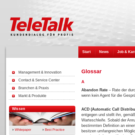
Start
News
Job & Kar
Glossar
Management & Innovation
Contact & Service Center
A
Branchen & Praxis
Abandon Rate
– Rate der durc
wenn kein Agent für die Gespr
Markt & Produkte
Wissen
ACD (Automatic Call Distribu
entgegen und stellt ihn, gemäß
Warteschleife. Sobald der Anruf
bestimmten Definition an eine
»
Whitepaper
»
Best Practice
besitzen umfangreichen Mögli