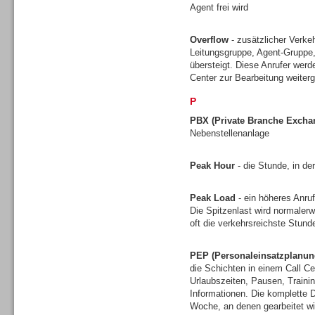
Agent frei wird
Gesamtlösungen
Overflow
- zusätzlicher Verkeh
Leitungsgruppe, Agent-Gruppe,
übersteigt. Diese Anrufer werd
Center zur Bearbeitung weiterg
P
PBX (Private Branche Excha
Nebenstellenanlage
Peak Hour
- die Stunde, in de
Peak Load
- ein höheres Anruf
Die Spitzenlast wird normalerw
oft die verkehrsreichste Stun
Gesamtlösungen
PEP (Personaleinsatzplanun
die Schichten in einem Call Ce
Urlaubszeiten, Pausen, Traini
Informationen. Die komplette D
Woche, an denen gearbeitet wi