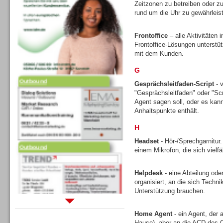
Zeitzonen zu betreiben oder zu
rund um die Uhr zu gewährleis
Frontoffice
– alle Aktivitäten
Frontoffice-Lösungen unterstütz
mit dem Kunden.
G
Outbound
Gesprächsleitfaden-Script
- v
"Gesprächsleitfaden" oder "Scr
Agent sagen soll, oder es kann 
Anhaltspunkte enthält.
H
Outbound
Headset
- Hör-/Sprechgarnitur
einem Mikrofon, die sich vielfä
Helpdesk
- eine Abteilung ode
organisiert, an die sich Tech
Unterstützung brauchen.
Sprachdialogsysteme u. Ki/
Home Agent
- ein Agent, der 
Sprachassistenten
Hause), aber an die ACD des C