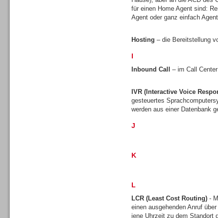
für einen Home Agent sind: Re
Agent oder ganz einfach Agen
Hosting
– die Bereitstellung v
I
Sprachdialogsysteme u. Ki/
Sprachassistenten
Inbound Call
– im Call Center
IVR (Interactive Voice Respo
gesteuertes Sprachcomputersy
werden aus einer Datenbank ge
J
K
L
LCR (Least Cost Routing)
- M
Sprachdialogsysteme u. Ki/
einen ausgehenden Anruf über
Sprachassistenten
jene Uhrzeit zu dem Standort gü