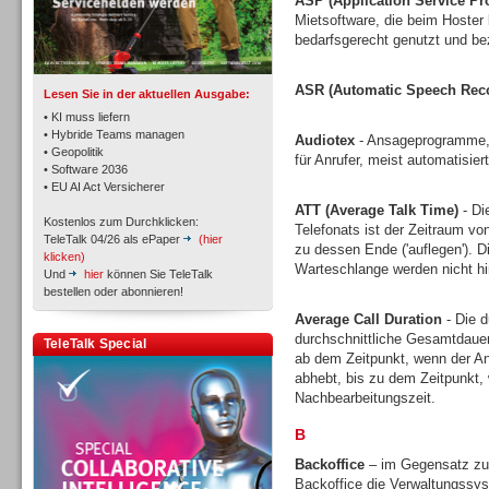
ASP (Application Service Pr
TK- und ACD-Systeme
Mietsoftware, die beim Hoster l
bedarfsgerecht genutzt und bez
ASR (Automatic Speech Reco
Lesen Sie in der aktuellen Ausgabe:
• KI muss liefern
• Hybride Teams managen
Audiotex
- Ansageprogramme, 
• Geopolitik
für Anrufer, meist automatisie
Workforce-Management
• Software 2036
• EU AI Act Versicherer
ATT (Average Talk Time)
- Di
Kostenlos zum Durchklicken:
Telefonats ist der Zeitraum vo
TeleTalk 04/26 als ePaper
(hier
zu dessen Ende ('auflegen'). D
klicken)
Warteschlange werden nicht h
Und
hier
können Sie TeleTalk
bestellen oder abonnieren!
Personal
Average Call Duration
- Die d
durchschnittliche Gesamtdauer
TeleTalk Special
ab dem Zeitpunkt, wenn der An
abhebt, bis zu dem Zeitpunkt, 
Nachbearbeitungszeit.
B
Personal
Backoffice
– im Gegensatz zu 
Backoffice die Verwaltungssys