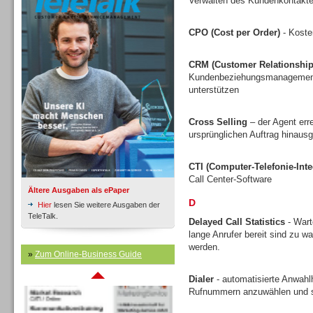
Verwalten des Kundenkontakte
CPO (Cost per Order)
- Koste
Inbound
CRM (Customer Relationshi
Kundenbeziehungsmanagement v
unterstützen
Cross Selling
– der Agent err
ursprünglichen Auftrag hinausg
CTI (Computer-Telefonie-Inte
Call Center-Software
Ältere Ausgaben als ePaper
D
Hier
lesen Sie weitere Ausgaben der
TeleTalk.
Delayed Call Statistics
- Wart
lange Anrufer bereit sind zu w
werden.
Inbound
»
Zum Online-Business Guide
Dialer
- automatisierte Anwahlh
Rufnummern anzuwählen und s