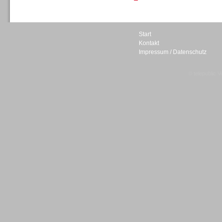
Personal
Start
Kontakt
Impressum / Datenschutz
© telepublic V
Inbound
Inbound