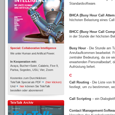
Standardsoftware.
BHCA (Busy Hour Call Attem
höchsten Belastung eines Call
Inbound
BHCC (Busy Hour Call Compl
in der Stunde der höchsten Bel
Busy Hour
- Die Stunde am Tag
Special: Collaborative Intelligence
Anrufaufkommen bearbeitet. Fü
We unite Human and Artifical Power.
zentraler Bedeutung, da sie w
In Kooperation mit:
erwartenden Personalbedarf, 
Avaya, Bucher+Suter, Calabrio, Five 9,
Aufrüstung liefert.
Parloa, Sogedes, USU, Vier, Zoom
C
Kostenlos zum Durchklicken:
Call Routing
- Die Liste von M
TeleTalk Special als PDF
(hier klicken)
Und
hier
können Sie TeleTalk
festlegt, um zu bestimmen, wo
bestellen oder abonnieren!
Call Scripting
– ein Dialoglei
Inbound
TeleTalk Archiv
Contact Management-Softwa