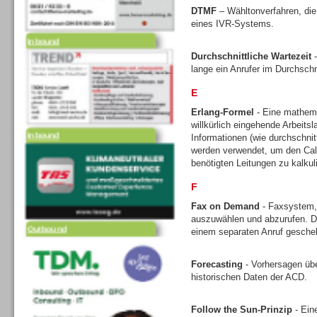
DTMF
– Wähltonverfahren, die
eines IVR-Systems.
Inbound
Durchschnittliche Wartezeit
-
lange ein Anrufer im Durchschni
E
Erlang-Formel
- Eine mathem
willkürlich eingehende Arbeits
Inbound
Informationen (wie durchschni
werden verwendet, um den Call
benötigten Leitungen zu kalkul
F
Fax on Demand
- Faxsystem,
auszuwählen und abzurufen. Di
Outbound
einem separaten Anruf gesche
Forecasting
- Vorhersagen üb
historischen Daten der ACD.
Follow the Sun-Prinzip
- Ein