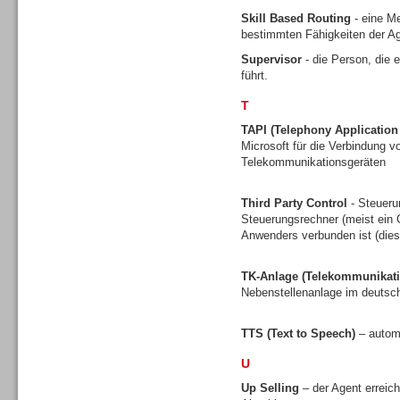
Skill Based Routing
- eine Me
bestimmten Fähigkeiten der Ag
Supervisor
- die Person, die 
führt.
Contact Center u. CRM
Software
T
TAPI (Telephony Applicatio
Microsoft für die Verbindung
Telekommunikationsgeräten
Third Party Control
- Steueru
Contact Center u. CRM
Steuerungsrechner (meist ein C
Software
Anwenders verbunden ist (dies 
TK-Anlage (Telekommunikati
Nebenstellenanlage im deuts
TTS (Text to Speech)
– autom
Personal
U
Up Selling
– der Agent erreic