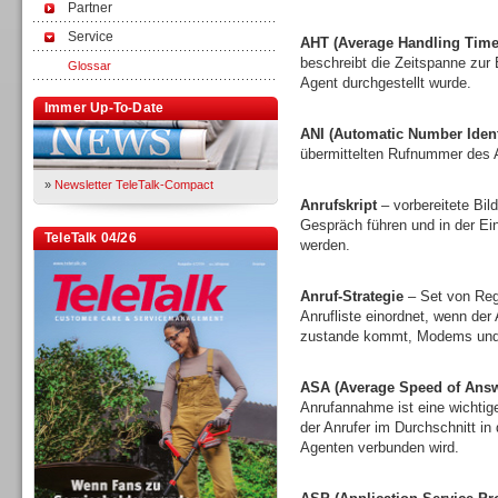
Partner
Service
AHT (Average Handling Time
beschreibt die Zeitspanne zur
Glossar
Agent durchgestellt wurde.
Immer Up-To-Date
ANI (Automatic Number Identi
übermittelten Rufnummer des A
»
Newsletter TeleTalk-Compact
Anrufskript
– vorbereitete Bi
Gespräch führen und in der E
TeleTalk 04/26
werden.
Anruf-Strategie
– Set von Rege
Anrufliste einordnet, wenn der
zustande kommt, Modems und 
ASA (Average Speed of Answ
Anrufannahme ist eine wichtige
der Anrufer im Durchschnitt in
Agenten verbunden wird.