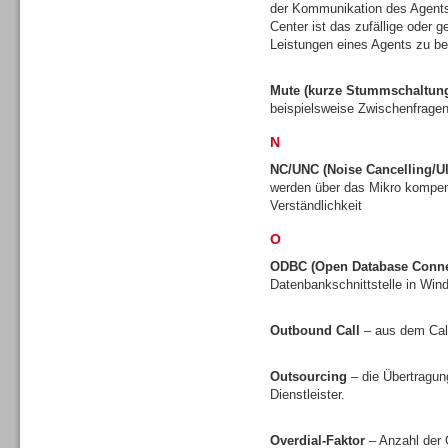
der Kommunikation des Agents
Center ist das zufällige oder 
Leistungen eines Agents zu be
Mute (kurze Stummschaltun
Dialer
beispielsweise Zwischenfragen
N
NC/UNC (Noise Cancelling/Ul
werden über das Mikro kompens
Verständlichkeit
Beratung /Consulting
O
ODBC (Open Database Connec
Datenbankschnittstelle in Wi
Outbound Call
– aus dem Call
Beratung /Consulting
Outsourcing
– die Übertragun
Dienstleister.
Overdial-Faktor
– Anzahl der 