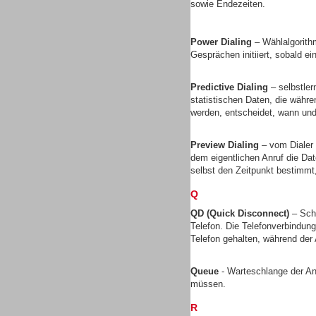
sowie Endezeiten.
Gesamtlösungen
Power Dialing
– Wählalgorith
Gesprächen initiiert, sobald ei
Predictive Dialing
– selbstler
statistischen Daten, die währ
Gesamtlösungen
werden, entscheidet, wann und 
Preview Dialing
– vom Dialer 
dem eigentlichen Anruf die D
selbst den Zeitpunkt bestimmt
Q
Headsets
QD (Quick Disconnect)
– Sch
Telefon. Die Telefonverbindun
Telefon gehalten, während de
Queue
- Warteschlange der A
müssen.
Headsets
R