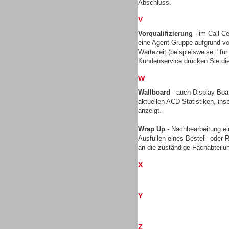
Abschluss.
V
Vorqualifizierung
- im Call Ce
TK- und ACD-Systeme
eine Agent-Gruppe aufgrund vo
Wartezeit (beispielsweise: "für 
Kundenservice drücken Sie die
W
Wallboard
- auch Display Boar
aktuellen ACD-Statistiken, ins
Workforce-Management
anzeigt.
Wrap Up
- Nachbearbeitung ei
Ausfüllen eines Bestell- oder
an die zuständige Fachabteilu
X
Personal
Y
Z