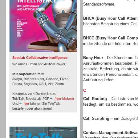
Standardsoftware.
BHCA (Busy Hour Call Attem
höchsten Belastung eines Call
Inbound
BHCC (Busy Hour Call Compl
in der Stunde der höchsten Bel
Busy Hour
- Die Stunde am Tag
Special: Collaborative Intelligence
Anrufaufkommen bearbeitet. Fü
We unite Human and Artifical Power.
zentraler Bedeutung, da sie w
In Kooperation mit:
erwartenden Personalbedarf, 
Avaya, Bucher+Suter, Calabrio, Five 9,
Aufrüstung liefert.
Parloa, Sogedes, USU, Vier, Zoom
C
Kostenlos zum Durchklicken:
Call Routing
- Die Liste von M
TeleTalk Special als PDF
(hier klicken)
Und
hier
können Sie TeleTalk
festlegt, um zu bestimmen, wo
bestellen oder abonnieren!
Call Scripting
– ein Dialoglei
Inbound
TeleTalk Archiv
Contact Management-Softwa