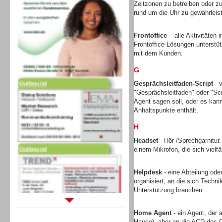
Zeitzonen zu betreiben oder zu
rund um die Uhr zu gewährleis
Frontoffice
– alle Aktivitäten
Frontoffice-Lösungen unterstütz
mit dem Kunden.
G
Outbound
Gesprächsleitfaden-Script
- v
"Gesprächsleitfaden" oder "Scr
Agent sagen soll, oder es kann 
Anhaltspunkte enthält.
H
Headset
- Hör-/Sprechgarnitur
Outbound
einem Mikrofon, die sich vielfä
Helpdesk
- eine Abteilung ode
organisiert, an die sich Tech
Unterstützung brauchen.
Sprachdialogsysteme u. Ki/
Home Agent
- ein Agent, der 
Sprachassistenten
Hause), aber an die ACD des C