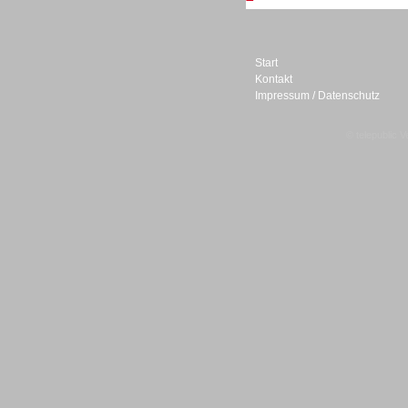
Personal
Start
Kontakt
Impressum / Datenschutz
© telepublic V
Inbound
Inbound