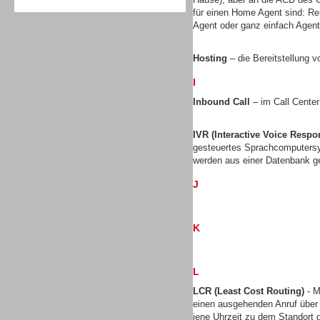
für einen Home Agent sind: Re
Agent oder ganz einfach Agen
Hosting
– die Bereitstellung v
I
Sprachdialogsysteme u. Ki/
Sprachassistenten
Inbound Call
– im Call Center
IVR (Interactive Voice Respo
gesteuertes Sprachcomputersy
werden aus einer Datenbank ge
J
K
L
LCR (Least Cost Routing)
- M
einen ausgehenden Anruf über
Sprachdialogsysteme u. Ki/
jene Uhrzeit zu dem Standort gü
Sprachassistenten