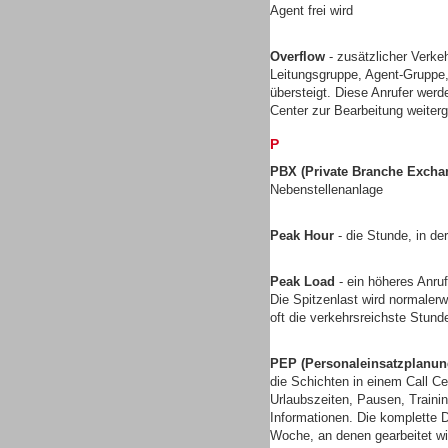
Agent frei wird
Gesamtlösungen
Overflow
- zusätzlicher Verkeh
Leitungsgruppe, Agent-Gruppe,
übersteigt. Diese Anrufer werd
Center zur Bearbeitung weiterg
P
PBX (Private Branche Excha
Nebenstellenanlage
Peak Hour
- die Stunde, in de
Peak Load
- ein höheres Anruf
Die Spitzenlast wird normalerw
oft die verkehrsreichste Stun
Gesamtlösungen
PEP (Personaleinsatzplanun
die Schichten in einem Call Ce
Urlaubszeiten, Pausen, Traini
Informationen. Die komplette D
Woche, an denen gearbeitet wi