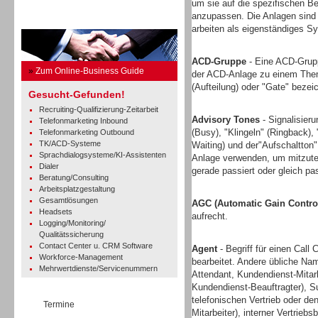
um sie auf die spezifischen Be
anzupassen. Die Anlagen sind 
Business Guide
arbeiten als eigenständiges Sy
ACD-Gruppe
- Eine ACD-Grupp
»
Zum Online-Business Guide
der ACD-Anlage zu einem Thema
(Aufteilung) oder "Gate" bezei
Gesucht-Gefunden!
Recruiting-Qualifizierung-Zeitarbeit
Advisory Tones
- Signalisieru
Telefonmarketing Inbound
(Busy), "Klingeln" (Ringback),
Telefonmarketing Outbound
TK/ACD-Systeme
Waiting) und der"Aufschaltton
Sprachdialogsysteme/KI-Assistenten
Anlage verwenden, um mitzutei
Dialer
gerade passiert oder gleich pa
Beratung/Consulting
Arbeitsplatzgestaltung
Gesamtlösungen
AGC (Automatic Gain Contro
Headsets
aufrecht.
Logging/Monitoring/
Qualitätssicherung
Contact Center u. CRM Software
Agent
- Begriff für einen Call 
Workforce-Management
bearbeitet. Andere übliche Nam
Mehrwertdienste/Servicenummern
Attendant, Kundendienst-Mitar
Kundendienst-Beauftragter), Sup
telefonischen Vertrieb oder d
Termine
Mitarbeiter), interner Vertrieb