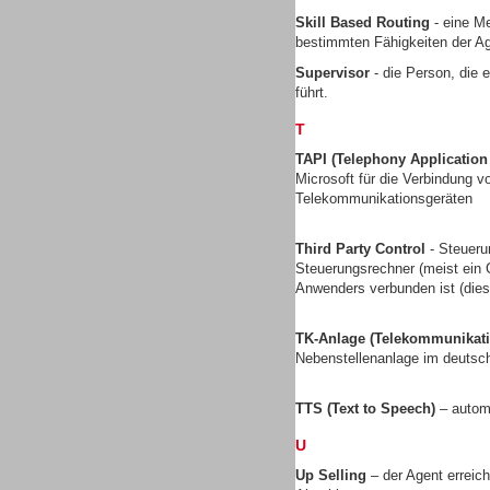
Skill Based Routing
- eine Me
bestimmten Fähigkeiten der Ag
Supervisor
- die Person, die 
führt.
Contact Center u. CRM
Software
T
TAPI (Telephony Applicatio
Microsoft für die Verbindung
Telekommunikationsgeräten
Third Party Control
- Steueru
Contact Center u. CRM
Steuerungsrechner (meist ein C
Software
Anwenders verbunden ist (dies 
TK-Anlage (Telekommunikati
Nebenstellenanlage im deuts
TTS (Text to Speech)
– autom
Personal
U
Up Selling
– der Agent erreic