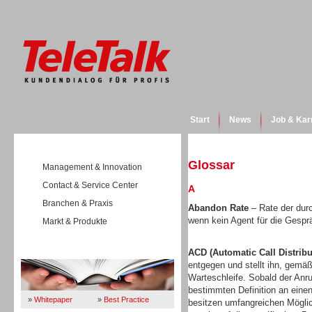
Start
News
Job & Kar
Glossar
Management & Innovation
Contact & Service Center
A
Branchen & Praxis
Abandon Rate
– Rate der durc
wenn kein Agent für die Gespr
Markt & Produkte
Wissen
ACD (Automatic Call Distribu
entgegen und stellt ihn, gemäß
Warteschleife. Sobald der Anruf
bestimmten Definition an eine
»
Whitepaper
»
Best Practice
besitzen umfangreichen Mögli