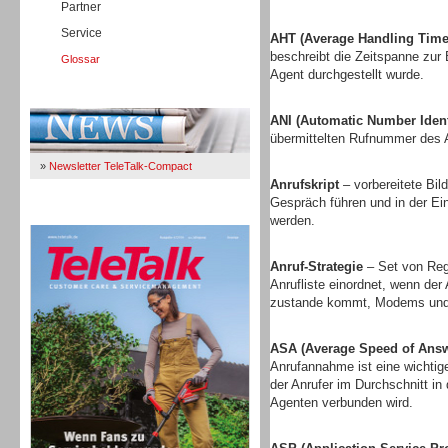
Partner
Service
AHT (Average Handling Time
beschreibt die Zeitspanne zur
Glossar
Agent durchgestellt wurde.
Immer Up-To-Date
ANI (Automatic Number Identi
übermittelten Rufnummer des A
»
Newsletter TeleTalk-Compact
Anrufskript
– vorbereitete Bi
Gespräch führen und in der E
TeleTalk 04/26
werden.
Anruf-Strategie
– Set von Rege
Anrufliste einordnet, wenn der
zustande kommt, Modems und 
ASA (Average Speed of Answ
Anrufannahme ist eine wichtige
der Anrufer im Durchschnitt in
Agenten verbunden wird.