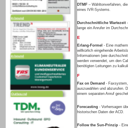
DTMF
– Wähltonverfahren, die
eines IVR-Systems.
Inbound
Durchschnittliche Wartezeit
-
lange ein Anrufer im Durchschni
E
Erlang-Formel
- Eine mathem
willkürlich eingehende Arbeits
Inbound
Informationen (wie durchschni
werden verwendet, um den Call
benötigten Leitungen zu kalkul
F
Fax on Demand
- Faxsystem,
auszuwählen und abzurufen. Di
Outbound
einem separaten Anruf gesche
Forecasting
- Vorhersagen üb
historischen Daten der ACD.
Follow the Sun-Prinzip
- Ein