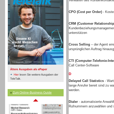
Verwalten des Kundenkontakte
CPO (Cost per Order)
- Koste
Inbound
CRM (Customer Relationshi
Kundenbeziehungsmanagement v
unterstützen
Cross Selling
– der Agent err
ursprünglichen Auftrag hinausg
CTI (Computer-Telefonie-Inte
Call Center-Software
Ältere Ausgaben als ePaper
D
Hier
lesen Sie weitere Ausgaben der
TeleTalk.
Delayed Call Statistics
- Wart
lange Anrufer bereit sind zu w
werden.
Inbound
»
Zum Online-Business Guide
Dialer
- automatisierte Anwahlh
Rufnummern anzuwählen und s