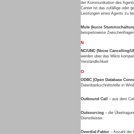
der Kommunikation des Agents
Center ist das zufällige oder 
Leistungen eines Agents zu be
Mute (kurze Stummschaltun
Dialer
beispielsweise Zwischenfragen
N
NC/UNC (Noise Cancelling/Ul
werden über das Mikro kompens
Verständlichkeit
Beratung /Consulting
O
ODBC (Open Database Connec
Datenbankschnittstelle in Wi
Outbound Call
– aus dem Call
Beratung /Consulting
Outsourcing
– die Übertragun
Dienstleister.
Overdial-Faktor
– Anzahl der 