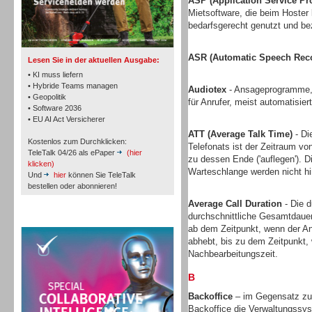
ASP (Application Service Pr
TK- und ACD-Systeme
Mietsoftware, die beim Hoster l
bedarfsgerecht genutzt und bez
ASR (Automatic Speech Reco
Lesen Sie in der aktuellen Ausgabe:
• KI muss liefern
• Hybride Teams managen
Audiotex
- Ansageprogramme, 
• Geopolitik
für Anrufer, meist automatisie
Workforce-Management
• Software 2036
• EU AI Act Versicherer
ATT (Average Talk Time)
- Di
Kostenlos zum Durchklicken:
Telefonats ist der Zeitraum vo
TeleTalk 04/26 als ePaper
(hier
zu dessen Ende ('auflegen'). D
klicken)
Warteschlange werden nicht h
Und
hier
können Sie TeleTalk
bestellen oder abonnieren!
Personal
Average Call Duration
- Die d
durchschnittliche Gesamtdauer
TeleTalk Special
ab dem Zeitpunkt, wenn der An
abhebt, bis zu dem Zeitpunkt, 
Nachbearbeitungszeit.
B
Personal
Backoffice
– im Gegensatz zu 
Backoffice die Verwaltungssys