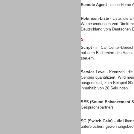
Remote Agent
- siehe Home 
Robinson-Liste
- Liste, die a
Werbesendungen von Direktmark
Deutschland vom Deutschen Di
Headsets
S
Script
- im Call Center-Bereich
auf dem Bildschirm des Agent 
steuern.
Logging / Monitoring /
Service Level
- Kennzahl, die
Qualitätssicherung
Centers quantifiziert. Wird mei
ausgedrückt, zum Beispiel 80
innerhalb von 20 Sekunden.
SES (Sound Enhancement S
Gesprächspartners
SG (Switch Gain)
– die Übert
unterbrochen; gewöhnungsbedü