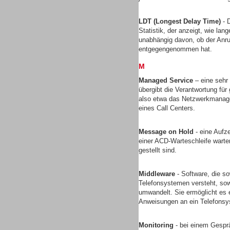
LDT (Longest Delay Time)
- D
Statistik, der anzeigt, wie lan
unabhängig davon, ob der Anruf
entgegengenommen hat.
M
Sprachdialogsysteme u. Ki/
Sprachassistenten
Managed Service
– eine sehr
übergibt die Verantwortung für 
also etwa das Netzwerkmanagem
eines Call Centers.
Message on Hold
- eine Aufz
einer ACD-Warteschleife wart
Dialer
gestellt sind.
Middleware
- Software, die s
Telefonsystemen versteht, sow
umwandelt. Sie ermöglicht es 
Anweisungen an ein Telefons
Dialer
Monitoring
- bei einem Gesprä