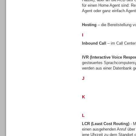
für einen Home Agent sind: Re
Agent oder ganz einfach Agen
Hosting
– die Bereitstellung v
I
Sprachdialogsysteme u. Ki/
Sprachassistenten
Inbound Call
– im Call Center
IVR (Interactive Voice Respo
gesteuertes Sprachcomputersy
werden aus einer Datenbank ge
J
K
L
LCR (Least Cost Routing)
- M
Sprachdialogsysteme u. Ki/
einen ausgehenden Anruf über
Sprachassistenten
jene Uhrzeit zu dem Standort gü