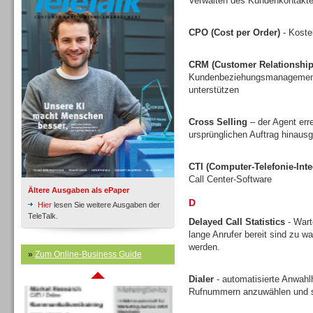
Verwalten des Kundenkontakte
CPO (Cost per Order)
- Koste
Inbound
CRM (Customer Relationshi
Kundenbeziehungsmanagement v
unterstützen
Cross Selling
– der Agent err
ursprünglichen Auftrag hinausg
CTI (Computer-Telefonie-Inte
Call Center-Software
Ältere Ausgaben als ePaper
D
Hier
lesen Sie weitere Ausgaben der
TeleTalk.
Delayed Call Statistics
- Wart
lange Anrufer bereit sind zu w
werden.
Inbound
»
Zum Online-Business Guide
Dialer
- automatisierte Anwahlh
Rufnummern anzuwählen und s