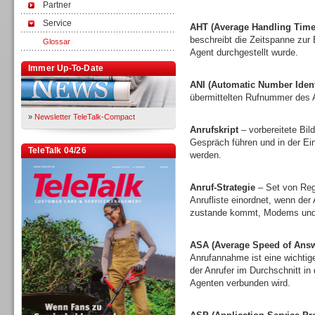
Partner
Service
AHT (Average Handling Time
beschreibt die Zeitspanne zur
Glossar
Agent durchgestellt wurde.
Immer Up-To-Date
ANI (Automatic Number Identi
übermittelten Rufnummer des A
»
Newsletter TeleTalk-Compact
Anrufskript
– vorbereitete Bi
Gespräch führen und in der E
TeleTalk 04/26
werden.
Anruf-Strategie
– Set von Rege
Anrufliste einordnet, wenn der
zustande kommt, Modems und 
ASA (Average Speed of Answ
Anrufannahme ist eine wichtige
der Anrufer im Durchschnitt in
Agenten verbunden wird.