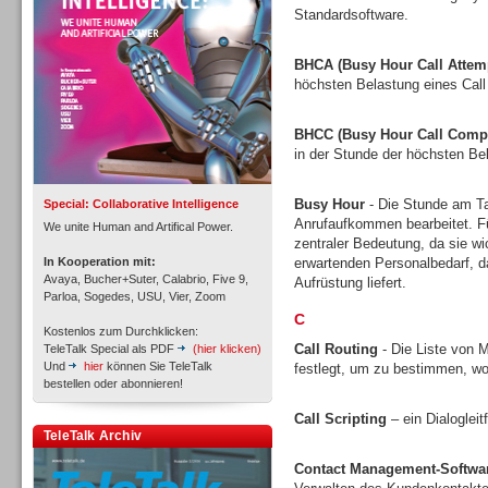
Standardsoftware.
BHCA (Busy Hour Call Attem
höchsten Belastung eines Call
Inbound
BHCC (Busy Hour Call Compl
in der Stunde der höchsten Bel
Busy Hour
- Die Stunde am Tag
Special: Collaborative Intelligence
Anrufaufkommen bearbeitet. Fü
We unite Human and Artifical Power.
zentraler Bedeutung, da sie w
In Kooperation mit:
erwartenden Personalbedarf, 
Avaya, Bucher+Suter, Calabrio, Five 9,
Aufrüstung liefert.
Parloa, Sogedes, USU, Vier, Zoom
C
Kostenlos zum Durchklicken:
Call Routing
- Die Liste von M
TeleTalk Special als PDF
(hier klicken)
Und
hier
können Sie TeleTalk
festlegt, um zu bestimmen, wo
bestellen oder abonnieren!
Call Scripting
– ein Dialoglei
Inbound
TeleTalk Archiv
Contact Management-Softwa