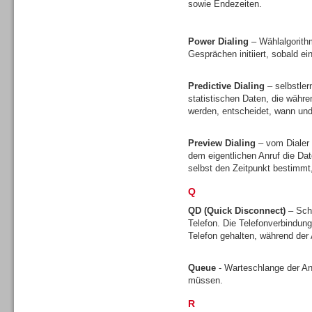
sowie Endezeiten.
Gesamtlösungen
Power Dialing
– Wählalgorith
Gesprächen initiiert, sobald ei
Predictive Dialing
– selbstler
statistischen Daten, die währ
Gesamtlösungen
werden, entscheidet, wann und 
Preview Dialing
– vom Dialer 
dem eigentlichen Anruf die D
selbst den Zeitpunkt bestimmt
Q
Headsets
QD (Quick Disconnect)
– Sch
Telefon. Die Telefonverbindun
Telefon gehalten, während de
Queue
- Warteschlange der A
müssen.
Headsets
R