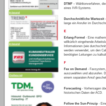
DTMF
– Wähltonverfahren, die
eines IVR-Systems.
Inbound
Durchschnittliche Wartezeit
-
lange ein Anrufer im Durchschni
E
Erlang-Formel
- Eine mathem
willkürlich eingehende Arbeits
Inbound
Informationen (wie durchschni
werden verwendet, um den Call
benötigten Leitungen zu kalkul
F
Fax on Demand
- Faxsystem,
auszuwählen und abzurufen. Di
Outbound
einem separaten Anruf gesche
Forecasting
- Vorhersagen üb
historischen Daten der ACD.
Follow the Sun-Prinzip
- Ein