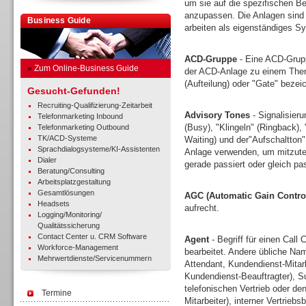
um sie auf die spezifischen Be
anzupassen. Die Anlagen sind 
Business Guide
arbeiten als eigenständiges Sy
ACD-Gruppe
- Eine ACD-Grupp
»
Zum Online-Business Guide
der ACD-Anlage zu einem Thema
(Aufteilung) oder "Gate" bezei
Gesucht-Gefunden!
Recruiting-Qualifizierung-Zeitarbeit
Advisory Tones
- Signalisieru
Telefonmarketing Inbound
(Busy), "Klingeln" (Ringback),
Telefonmarketing Outbound
TK/ACD-Systeme
Waiting) und der"Aufschaltton
Sprachdialogsysteme/KI-Assistenten
Anlage verwenden, um mitzutei
Dialer
gerade passiert oder gleich pa
Beratung/Consulting
Arbeitsplatzgestaltung
Gesamtlösungen
AGC (Automatic Gain Contro
Headsets
aufrecht.
Logging/Monitoring/
Qualitätssicherung
Contact Center u. CRM Software
Agent
- Begriff für einen Call 
Workforce-Management
bearbeitet. Andere übliche Nam
Mehrwertdienste/Servicenummern
Attendant, Kundendienst-Mitar
Kundendienst-Beauftragter), Sup
telefonischen Vertrieb oder d
Termine
Mitarbeiter), interner Vertrieb