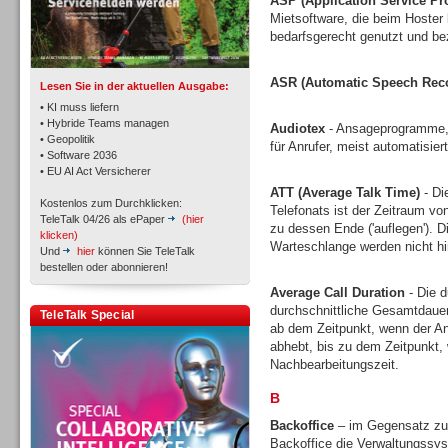
ASP (Application Service Pr
TK- und ACD-Systeme
Mietsoftware, die beim Hoster l
bedarfsgerecht genutzt und bez
ASR (Automatic Speech Reco
Lesen Sie in der aktuellen Ausgabe:
• KI muss liefern
• Hybride Teams managen
Audiotex
- Ansageprogramme, 
• Geopolitik
für Anrufer, meist automatisie
Workforce-Management
• Software 2036
• EU AI Act Versicherer
ATT (Average Talk Time)
- Di
Kostenlos zum Durchklicken:
Telefonats ist der Zeitraum vo
TeleTalk 04/26 als ePaper
(hier
zu dessen Ende ('auflegen'). D
klicken)
Warteschlange werden nicht h
Und
hier
können Sie TeleTalk
bestellen oder abonnieren!
Personal
Average Call Duration
- Die d
durchschnittliche Gesamtdauer
TeleTalk Special
ab dem Zeitpunkt, wenn der An
abhebt, bis zu dem Zeitpunkt, 
Nachbearbeitungszeit.
B
Personal
Backoffice
– im Gegensatz zu 
Backoffice die Verwaltungssys