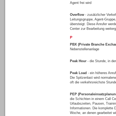
Agent frei wird
Gesamtlösungen
Overflow
- zusätzlicher Verkeh
Leitungsgruppe, Agent-Gruppe,
übersteigt. Diese Anrufer werd
Center zur Bearbeitung weiterg
P
PBX (Private Branche Excha
Nebenstellenanlage
Peak Hour
- die Stunde, in de
Peak Load
- ein höheres Anruf
Die Spitzenlast wird normalerw
oft die verkehrsreichste Stun
Gesamtlösungen
PEP (Personaleinsatzplanun
die Schichten in einem Call Ce
Urlaubszeiten, Pausen, Traini
Informationen. Die komplette D
Woche, an denen gearbeitet wi