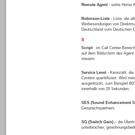
Remote Agent
- siehe Home 
Robinson-Liste
- Liste, die a
Werbesendungen von Direktmark
Headsets
Deutschland vom Deutschen Di
S
Script
- im Call Center-Bereich
auf dem Bildschirm des Agent 
steuern.
Logging / Monitoring /
Service Level
- Kennzahl, die
Qualitätssicherung
Centers quantifiziert. Wird mei
ausgedrückt, zum Beispiel 80
innerhalb von 20 Sekunden.
SES (Sound Enhancement S
Gesprächspartners
SG (Switch Gain)
– die Übert
unterbrochen; gewöhnungsbedü