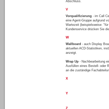
Abschluss.
V
Vorqualifizierung
- im Call Ce
TK- und ACD-Systeme
eine Agent-Gruppe aufgrund vo
Wartezeit (beispielsweise: "für 
Kundenservice drücken Sie die
W
Wallboard
- auch Display Boar
aktuellen ACD-Statistiken, ins
Workforce-Management
anzeigt.
Wrap Up
- Nachbearbeitung ei
Ausfüllen eines Bestell- oder
an die zuständige Fachabteilu
X
Personal
Y
Z