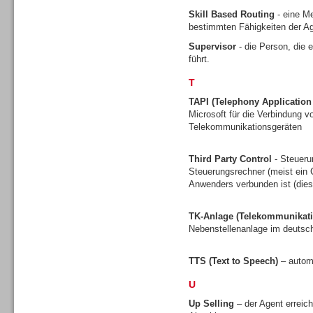
Skill Based Routing
- eine Me
bestimmten Fähigkeiten der Ag
Supervisor
- die Person, die 
führt.
Contact Center u. CRM
Software
T
TAPI (Telephony Applicatio
Microsoft für die Verbindung
Telekommunikationsgeräten
Third Party Control
- Steueru
Contact Center u. CRM
Steuerungsrechner (meist ein C
Software
Anwenders verbunden ist (dies 
TK-Anlage (Telekommunikati
Nebenstellenanlage im deuts
TTS (Text to Speech)
– autom
Personal
U
Up Selling
– der Agent erreic