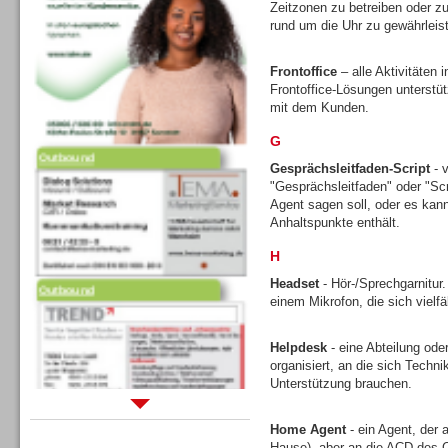
Zeitzonen zu betreiben oder zu
rund um die Uhr zu gewährleis
Frontoffice
– alle Aktivitäten
Frontoffice-Lösungen unterstütz
mit dem Kunden.
G
Outbound
Gesprächsleitfaden-Script
- v
"Gesprächsleitfaden" oder "Scr
Agent sagen soll, oder es kann 
Anhaltspunkte enthält.
H
Outbound
Headset
- Hör-/Sprechgarnitur
einem Mikrofon, die sich vielfä
Helpdesk
- eine Abteilung ode
organisiert, an die sich Tech
Unterstützung brauchen.
Sprachdialogsysteme u. Ki/
Home Agent
- ein Agent, der 
Sprachassistenten
Hause), aber an die ACD des C