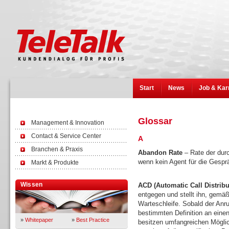
Start
News
Job & Kar
Glossar
Management & Innovation
Contact & Service Center
A
Branchen & Praxis
Abandon Rate
– Rate der durc
wenn kein Agent für die Gespr
Markt & Produkte
Wissen
ACD (Automatic Call Distribu
entgegen und stellt ihn, gemäß
Warteschleife. Sobald der Anruf
bestimmten Definition an eine
»
Whitepaper
»
Best Practice
besitzen umfangreichen Mögli