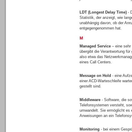
LDT (Longest Delay Time)
- D
Statistik, der anzeigt, wie lan
unabhängig davon, ob der Anruf
entgegengenommen hat.
M
Sprachdialogsysteme u. Ki/
Sprachassistenten
Managed Service
– eine sehr
übergibt die Verantwortung für 
also etwa das Netzwerkmanagem
eines Call Centers.
Message on Hold
- eine Aufz
einer ACD-Warteschleife wart
Dialer
gestellt sind.
Middleware
- Software, die s
Telefonsystemen versteht, sow
umwandelt. Sie ermöglicht es 
Anweisungen an ein Telefons
Dialer
Monitoring
- bei einem Gesprä