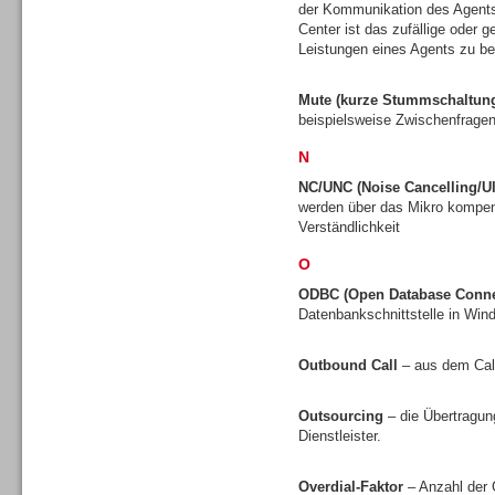
der Kommunikation des Agents
Center ist das zufällige oder 
Leistungen eines Agents zu be
Mute (kurze Stummschaltun
Dialer
beispielsweise Zwischenfragen
N
NC/UNC (Noise Cancelling/Ul
werden über das Mikro kompens
Verständlichkeit
Beratung /Consulting
O
ODBC (Open Database Connec
Datenbankschnittstelle in Wi
Outbound Call
– aus dem Call
Beratung /Consulting
Outsourcing
– die Übertragun
Dienstleister.
Overdial-Faktor
– Anzahl der 