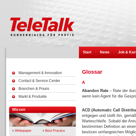
Start
News
Job & Kar
Glossar
Management & Innovation
Contact & Service Center
A
Branchen & Praxis
Abandon Rate
– Rate der durc
wenn kein Agent für die Gespr
Markt & Produkte
Wissen
ACD (Automatic Call Distribu
entgegen und stellt ihn, gemäß
Warteschleife. Sobald der Anruf
bestimmten Definition an eine
»
Whitepaper
»
Best Practice
besitzen umfangreichen Mögli