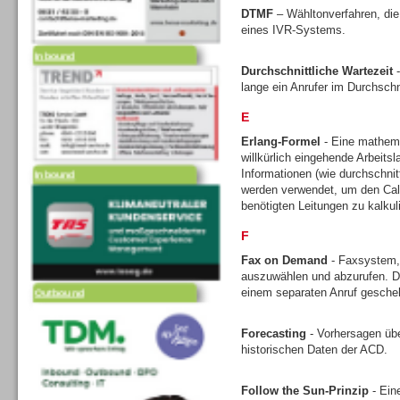
DTMF
– Wähltonverfahren, die
eines IVR-Systems.
Inbound
Durchschnittliche Wartezeit
-
lange ein Anrufer im Durchschni
E
Erlang-Formel
- Eine mathem
willkürlich eingehende Arbeits
Inbound
Informationen (wie durchschni
werden verwendet, um den Call
benötigten Leitungen zu kalkul
F
Fax on Demand
- Faxsystem,
auszuwählen und abzurufen. Di
Outbound
einem separaten Anruf gesche
Forecasting
- Vorhersagen üb
historischen Daten der ACD.
Follow the Sun-Prinzip
- Ein