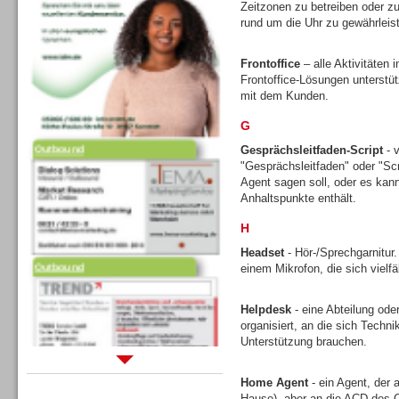
Zeitzonen zu betreiben oder zu
rund um die Uhr zu gewährleis
Frontoffice
– alle Aktivitäten
Frontoffice-Lösungen unterstütz
mit dem Kunden.
G
Outbound
Gesprächsleitfaden-Script
- v
"Gesprächsleitfaden" oder "Scr
Agent sagen soll, oder es kann 
Anhaltspunkte enthält.
H
Headset
- Hör-/Sprechgarnitur
Outbound
einem Mikrofon, die sich vielfä
Helpdesk
- eine Abteilung ode
organisiert, an die sich Tech
Unterstützung brauchen.
Sprachdialogsysteme u. Ki/
Home Agent
- ein Agent, der 
Sprachassistenten
Hause), aber an die ACD des C