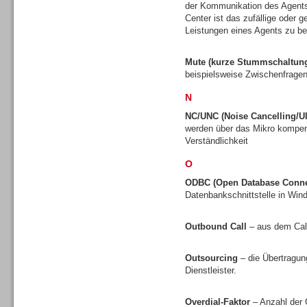
der Kommunikation des Agents
Center ist das zufällige oder 
Leistungen eines Agents zu be
Mute (kurze Stummschaltun
Dialer
beispielsweise Zwischenfragen
N
NC/UNC (Noise Cancelling/Ul
werden über das Mikro kompens
Verständlichkeit
Beratung /Consulting
O
ODBC (Open Database Connec
Datenbankschnittstelle in Wi
Outbound Call
– aus dem Call
Beratung /Consulting
Outsourcing
– die Übertragun
Dienstleister.
Overdial-Faktor
– Anzahl der 