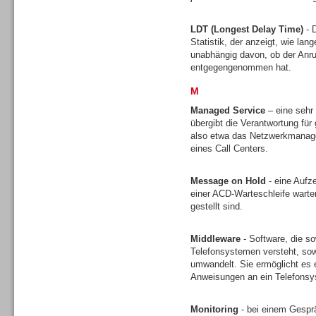
LDT (Longest Delay Time)
- D
Statistik, der anzeigt, wie lan
unabhängig davon, ob der Anruf
entgegengenommen hat.
M
Sprachdialogsysteme u. Ki/
Sprachassistenten
Managed Service
– eine sehr
übergibt die Verantwortung für 
also etwa das Netzwerkmanagem
eines Call Centers.
Message on Hold
- eine Aufz
einer ACD-Warteschleife wart
Dialer
gestellt sind.
Middleware
- Software, die s
Telefonsystemen versteht, sow
umwandelt. Sie ermöglicht es 
Anweisungen an ein Telefons
Dialer
Monitoring
- bei einem Gesprä