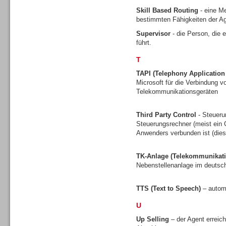
Skill Based Routing
- eine Me
bestimmten Fähigkeiten der Ag
Supervisor
- die Person, die 
führt.
Contact Center u. CRM
Software
T
TAPI (Telephony Applicatio
Microsoft für die Verbindung
Telekommunikationsgeräten
Third Party Control
- Steueru
Contact Center u. CRM
Steuerungsrechner (meist ein C
Software
Anwenders verbunden ist (dies 
TK-Anlage (Telekommunikati
Nebenstellenanlage im deuts
TTS (Text to Speech)
– autom
Personal
U
Up Selling
– der Agent erreic