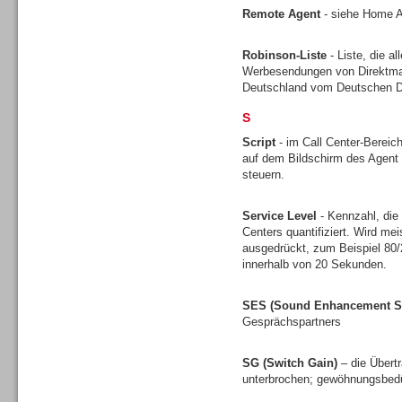
Remote Agent
- siehe Home 
Robinson-Liste
- Liste, die a
Werbesendungen von Direktmark
Deutschland vom Deutschen Di
Headsets
S
Script
- im Call Center-Bereich
auf dem Bildschirm des Agent 
steuern.
Logging / Monitoring /
Service Level
- Kennzahl, die
Qualitätssicherung
Centers quantifiziert. Wird mei
ausgedrückt, zum Beispiel 80
innerhalb von 20 Sekunden.
SES (Sound Enhancement S
Gesprächspartners
SG (Switch Gain)
– die Übert
unterbrochen; gewöhnungsbedü