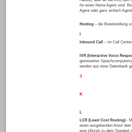
für einen Home Agent sind: Re
Agent oder ganz einfach Agen
Hosting
– die Bereitstellung v
I
Sprachdialogsysteme u. Ki/
Sprachassistenten
Inbound Call
– im Call Center
IVR (Interactive Voice Respo
gesteuertes Sprachcomputersy
werden aus einer Datenbank ge
J
K
L
LCR (Least Cost Routing)
- M
einen ausgehenden Anruf über
Sprachdialogsysteme u. Ki/
jene Uhrzeit zu dem Standort gü
Sprachassistenten