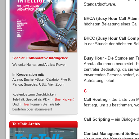
Standardsoftware.
BHCA (Busy Hour Call Attem
höchsten Belastung eines Call
Inbound
BHCC (Busy Hour Call Compl
in der Stunde der höchsten Bel
Busy Hour
- Die Stunde am Tag
Special: Collaborative Intelligence
Anrufaufkommen bearbeitet. Fü
We unite Human and Artifical Power.
zentraler Bedeutung, da sie w
In Kooperation mit:
erwartenden Personalbedarf, 
Avaya, Bucher+Suter, Calabrio, Five 9,
Aufrüstung liefert.
Parloa, Sogedes, USU, Vier, Zoom
C
Kostenlos zum Durchklicken:
Call Routing
- Die Liste von M
TeleTalk Special als PDF
(hier klicken)
Und
hier
können Sie TeleTalk
festlegt, um zu bestimmen, wo
bestellen oder abonnieren!
Call Scripting
– ein Dialoglei
Inbound
TeleTalk Archiv
Contact Management-Softwa