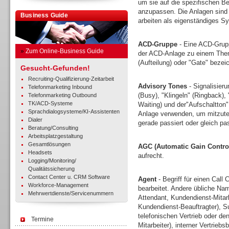
um sie auf die spezifischen Be
anzupassen. Die Anlagen sind 
Business Guide
arbeiten als eigenständiges Sy
ACD-Gruppe
- Eine ACD-Grupp
»
Zum Online-Business Guide
der ACD-Anlage zu einem Thema
(Aufteilung) oder "Gate" bezei
Gesucht-Gefunden!
Recruiting-Qualifizierung-Zeitarbeit
Advisory Tones
- Signalisieru
Telefonmarketing Inbound
(Busy), "Klingeln" (Ringback),
Telefonmarketing Outbound
TK/ACD-Systeme
Waiting) und der"Aufschaltton
Sprachdialogsysteme/KI-Assistenten
Anlage verwenden, um mitzutei
Dialer
gerade passiert oder gleich pa
Beratung/Consulting
Arbeitsplatzgestaltung
Gesamtlösungen
AGC (Automatic Gain Contro
Headsets
aufrecht.
Logging/Monitoring/
Qualitätssicherung
Contact Center u. CRM Software
Agent
- Begriff für einen Call 
Workforce-Management
bearbeitet. Andere übliche Nam
Mehrwertdienste/Servicenummern
Attendant, Kundendienst-Mitar
Kundendienst-Beauftragter), Sup
telefonischen Vertrieb oder d
Termine
Mitarbeiter), interner Vertrieb