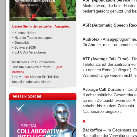
ASP (Application Service Pr
TK- und ACD-Systeme
Mietsoftware, die beim Hoster l
bedarfsgerecht genutzt und bez
ASR (Automatic Speech Reco
Lesen Sie in der aktuellen Ausgabe:
• KI muss liefern
• Hybride Teams managen
Audiotex
- Ansageprogramme, 
• Geopolitik
für Anrufer, meist automatisie
Workforce-Management
• Software 2036
• EU AI Act Versicherer
ATT (Average Talk Time)
- Di
Kostenlos zum Durchklicken:
Telefonats ist der Zeitraum vo
TeleTalk 04/26 als ePaper
(hier
zu dessen Ende ('auflegen'). D
klicken)
Warteschlange werden nicht h
Und
hier
können Sie TeleTalk
bestellen oder abonnieren!
Personal
Average Call Duration
- Die d
durchschnittliche Gesamtdauer
TeleTalk Special
ab dem Zeitpunkt, wenn der An
abhebt, bis zu dem Zeitpunkt, 
Nachbearbeitungszeit.
B
Personal
Backoffice
– im Gegensatz zu 
Backoffice die Verwaltungssys