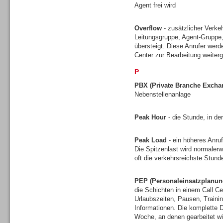
Agent frei wird
Gesamtlösungen
Overflow
- zusätzlicher Verkeh
Leitungsgruppe, Agent-Gruppe,
übersteigt. Diese Anrufer werd
Center zur Bearbeitung weiterg
P
PBX (Private Branche Excha
Nebenstellenanlage
Peak Hour
- die Stunde, in de
Peak Load
- ein höheres Anruf
Die Spitzenlast wird normalerw
oft die verkehrsreichste Stun
Gesamtlösungen
PEP (Personaleinsatzplanun
die Schichten in einem Call Ce
Urlaubszeiten, Pausen, Traini
Informationen. Die komplette D
Woche, an denen gearbeitet wi