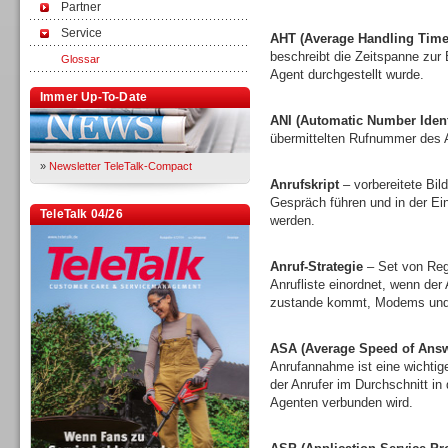
Partner
Service
AHT (Average Handling Time
beschreibt die Zeitspanne zur
Glossar
Agent durchgestellt wurde.
Immer Up-To-Date
ANI (Automatic Number Identi
übermittelten Rufnummer des A
»
Newsletter TeleTalk-Compact
Anrufskript
– vorbereitete Bi
Gespräch führen und in der E
TeleTalk 04/26
werden.
Anruf-Strategie
– Set von Rege
Anrufliste einordnet, wenn der
zustande kommt, Modems und 
ASA (Average Speed of Answ
Anrufannahme ist eine wichtige
der Anrufer im Durchschnitt in
Agenten verbunden wird.