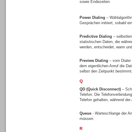
sowie Endezeiten.
Gesamtlösungen
Power Dialing
– Wählalgorith
Gesprächen initiiert, sobald ei
Predictive Dialing
– selbstler
statistischen Daten, die währ
Gesamtlösungen
werden, entscheidet, wann und 
Preview Dialing
– vom Dialer 
dem eigentlichen Anruf die D
selbst den Zeitpunkt bestimmt
Q
Headsets
QD (Quick Disconnect)
– Sch
Telefon. Die Telefonverbindun
Telefon gehalten, während de
Queue
- Warteschlange der A
müssen.
Headsets
R