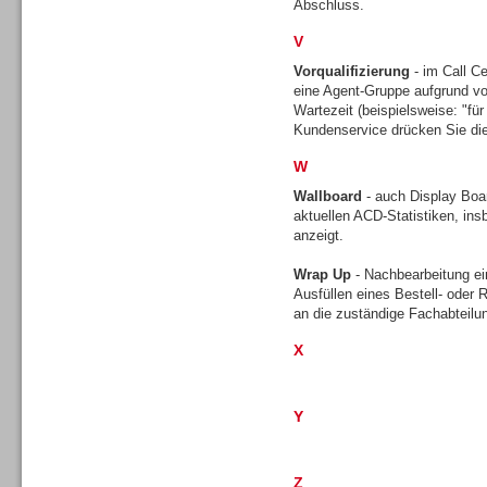
Abschluss.
V
Vorqualifizierung
- im Call Ce
TK- und ACD-Systeme
eine Agent-Gruppe aufgrund vo
Wartezeit (beispielsweise: "für 
Kundenservice drücken Sie die
W
Wallboard
- auch Display Boar
aktuellen ACD-Statistiken, ins
Workforce-Management
anzeigt.
Wrap Up
- Nachbearbeitung ei
Ausfüllen eines Bestell- oder
an die zuständige Fachabteilu
X
Personal
Y
Z