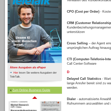
Verwalten des Kundenkontakte
CPO (Cost per Order)
- Koste
Inbound
CRM (Customer Relationshi
Kundenbeziehungsmanagement v
unterstützen
Cross Selling
– der Agent err
ursprünglichen Auftrag hinausg
CTI (Computer-Telefonie-Inte
Call Center-Software
Ältere Ausgaben als ePaper
D
Hier
lesen Sie weitere Ausgaben der
TeleTalk.
Delayed Call Statistics
- Wart
lange Anrufer bereit sind zu w
werden.
Inbound
»
Zum Online-Business Guide
Dialer
- automatisierte Anwahlh
Rufnummern anzuwählen und s