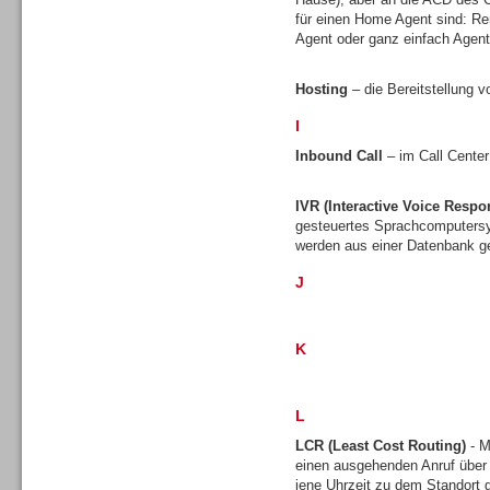
für einen Home Agent sind: Re
Agent oder ganz einfach Agen
Hosting
– die Bereitstellung v
I
Sprachdialogsysteme u. Ki/
Sprachassistenten
Inbound Call
– im Call Center
IVR (Interactive Voice Respo
gesteuertes Sprachcomputersy
werden aus einer Datenbank ge
J
K
L
LCR (Least Cost Routing)
- M
einen ausgehenden Anruf über
Sprachdialogsysteme u. Ki/
jene Uhrzeit zu dem Standort gü
Sprachassistenten