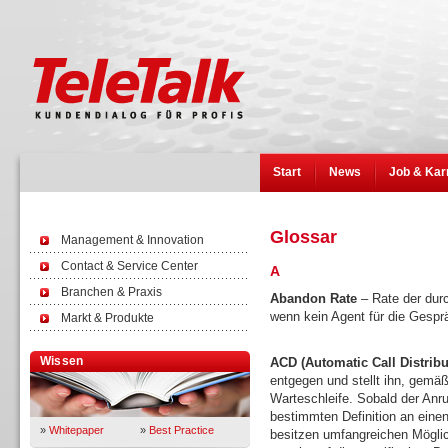
Start
News
Job & Kar
Glossar
Management & Innovation
Contact & Service Center
A
Branchen & Praxis
Abandon Rate
– Rate der durc
wenn kein Agent für die Gespr
Markt & Produkte
Wissen
ACD (Automatic Call Distribu
entgegen und stellt ihn, gemäß
Warteschleife. Sobald der Anruf
bestimmten Definition an eine
»
Whitepaper
»
Best Practice
besitzen umfangreichen Mögli