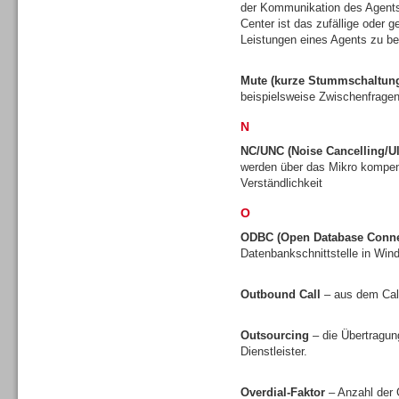
der Kommunikation des Agents
Center ist das zufällige oder 
Leistungen eines Agents zu be
Mute (kurze Stummschaltun
Dialer
beispielsweise Zwischenfragen
N
NC/UNC (Noise Cancelling/Ul
werden über das Mikro kompens
Verständlichkeit
Beratung /Consulting
O
ODBC (Open Database Connec
Datenbankschnittstelle in Wi
Outbound Call
– aus dem Call
Beratung /Consulting
Outsourcing
– die Übertragun
Dienstleister.
Overdial-Faktor
– Anzahl der 