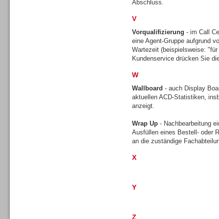
Abschluss.
V
Vorqualifizierung
- im Call Ce
TK- und ACD-Systeme
eine Agent-Gruppe aufgrund vo
Wartezeit (beispielsweise: "für 
Kundenservice drücken Sie die
W
Wallboard
- auch Display Boar
aktuellen ACD-Statistiken, ins
Workforce-Management
anzeigt.
Wrap Up
- Nachbearbeitung ei
Ausfüllen eines Bestell- oder
an die zuständige Fachabteilu
X
Personal
Y
Z