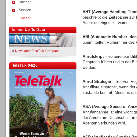
Partner
Service
AHT (Average Handling Time
beschreibt die Zeitspanne zur
Glossar
Agent durchgestellt wurde.
Immer Up-To-Date
ANI (Automatic Number Identi
übermittelten Rufnummer des A
»
Newsletter TeleTalk-Compact
Anrufskript
– vorbereitete Bi
Gespräch führen und in der E
TeleTalk 04/26
werden.
Anruf-Strategie
– Set von Rege
Anrufliste einordnet, wenn der
zustande kommt, Modems und 
ASA (Average Speed of Answ
Anrufannahme ist eine wichtige
der Anrufer im Durchschnitt in
Agenten verbunden wird.