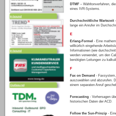
DTMF
– Wähltonverfahren, die
eines IVR-Systems.
Inbound
Durchschnittliche Wartezeit
-
lange ein Anrufer im Durchschni
E
Erlang-Formel
- Eine mathem
willkürlich eingehende Arbeits
Inbound
Informationen (wie durchschni
werden verwendet, um den Call
benötigten Leitungen zu kalkul
F
Fax on Demand
- Faxsystem,
auszuwählen und abzurufen. Di
Outbound
einem separaten Anruf gesche
Forecasting
- Vorhersagen üb
historischen Daten der ACD.
Follow the Sun-Prinzip
- Ein