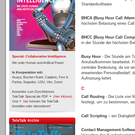
Standardsoftware.
BHCA (Busy Hour Call Attem
höchsten Belastung eines Call
Inbound
BHCC (Busy Hour Call Compl
in der Stunde der höchsten Bel
Busy Hour
- Die Stunde am Tag
Special: Collaborative Intelligence
Anrufaufkommen bearbeitet. Fü
We unite Human and Artifical Power.
zentraler Bedeutung, da sie w
In Kooperation mit:
erwartenden Personalbedarf, 
Avaya, Bucher+Suter, Calabrio, Five 9,
Aufrüstung liefert.
Parloa, Sogedes, USU, Vier, Zoom
C
Kostenlos zum Durchklicken:
Call Routing
- Die Liste von M
TeleTalk Special als PDF
(hier klicken)
Und
hier
können Sie TeleTalk
festlegt, um zu bestimmen, wo
bestellen oder abonnieren!
Call Scripting
– ein Dialoglei
Inbound
TeleTalk Archiv
Contact Management-Softwa