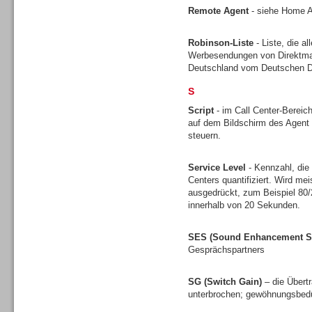
Remote Agent
- siehe Home 
Robinson-Liste
- Liste, die a
Werbesendungen von Direktmark
Deutschland vom Deutschen Di
Headsets
S
Script
- im Call Center-Bereich
auf dem Bildschirm des Agent 
steuern.
Logging / Monitoring /
Service Level
- Kennzahl, die
Qualitätssicherung
Centers quantifiziert. Wird mei
ausgedrückt, zum Beispiel 80
innerhalb von 20 Sekunden.
SES (Sound Enhancement S
Gesprächspartners
SG (Switch Gain)
– die Übert
unterbrochen; gewöhnungsbedü