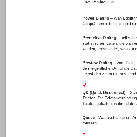
sowie Endezeiten.
Gesamtlösungen
Power Dialing
– Wählalgorith
Gesprächen initiiert, sobald ei
Predictive Dialing
– selbstler
statistischen Daten, die währ
Gesamtlösungen
werden, entscheidet, wann und 
Preview Dialing
– vom Dialer 
dem eigentlichen Anruf die D
selbst den Zeitpunkt bestimmt
Q
Headsets
QD (Quick Disconnect)
– Sch
Telefon. Die Telefonverbindun
Telefon gehalten, während de
Queue
- Warteschlange der A
müssen.
Headsets
R