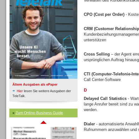
Verwalten des Kundenkontakte
CPO (Cost per Order)
- Koste
Inbound
CRM (Customer Relationshi
Kundenbeziehungsmanagement v
unterstützen
Cross Selling
– der Agent err
ursprünglichen Auftrag hinausg
CTI (Computer-Telefonie-Inte
Call Center-Software
Ältere Ausgaben als ePaper
D
Hier
lesen Sie weitere Ausgaben der
TeleTalk.
Delayed Call Statistics
- Wart
lange Anrufer bereit sind zu w
werden.
Inbound
»
Zum Online-Business Guide
Dialer
- automatisierte Anwahlh
Rufnummern anzuwählen und s