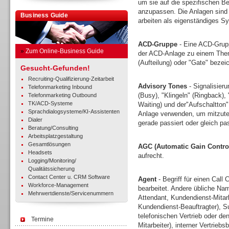
um sie auf die spezifischen Be
anzupassen. Die Anlagen sind 
Business Guide
arbeiten als eigenständiges Sy
ACD-Gruppe
- Eine ACD-Grupp
»
Zum Online-Business Guide
der ACD-Anlage zu einem Thema
(Aufteilung) oder "Gate" bezei
Gesucht-Gefunden!
Recruiting-Qualifizierung-Zeitarbeit
Advisory Tones
- Signalisieru
Telefonmarketing Inbound
(Busy), "Klingeln" (Ringback),
Telefonmarketing Outbound
TK/ACD-Systeme
Waiting) und der"Aufschaltton
Sprachdialogsysteme/KI-Assistenten
Anlage verwenden, um mitzutei
Dialer
gerade passiert oder gleich pa
Beratung/Consulting
Arbeitsplatzgestaltung
Gesamtlösungen
AGC (Automatic Gain Contro
Headsets
aufrecht.
Logging/Monitoring/
Qualitätssicherung
Contact Center u. CRM Software
Agent
- Begriff für einen Call 
Workforce-Management
bearbeitet. Andere übliche Nam
Mehrwertdienste/Servicenummern
Attendant, Kundendienst-Mitar
Kundendienst-Beauftragter), Sup
telefonischen Vertrieb oder d
Termine
Mitarbeiter), interner Vertrieb