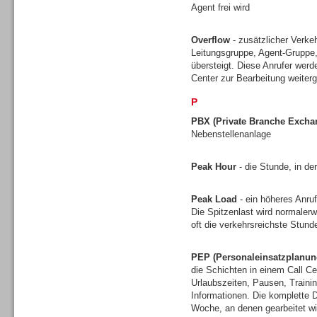
Agent frei wird
Gesamtlösungen
Overflow
- zusätzlicher Verkeh
Leitungsgruppe, Agent-Gruppe,
übersteigt. Diese Anrufer werd
Center zur Bearbeitung weiterg
P
PBX (Private Branche Excha
Nebenstellenanlage
Peak Hour
- die Stunde, in de
Peak Load
- ein höheres Anruf
Die Spitzenlast wird normalerw
oft die verkehrsreichste Stun
Gesamtlösungen
PEP (Personaleinsatzplanun
die Schichten in einem Call Ce
Urlaubszeiten, Pausen, Traini
Informationen. Die komplette D
Woche, an denen gearbeitet wi