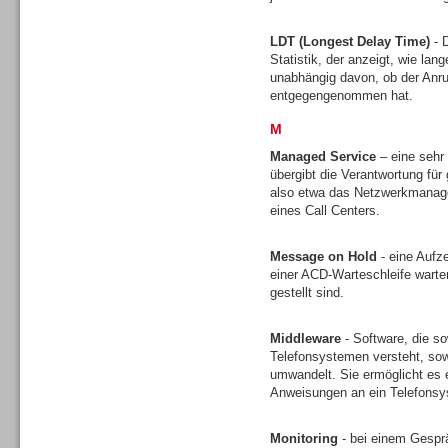
LDT (Longest Delay Time)
- D
Statistik, der anzeigt, wie lan
unabhängig davon, ob der Anruf
entgegengenommen hat.
M
Sprachdialogsysteme u. Ki/
Sprachassistenten
Managed Service
– eine sehr
übergibt die Verantwortung für 
also etwa das Netzwerkmanagem
eines Call Centers.
Message on Hold
- eine Aufz
einer ACD-Warteschleife wart
Dialer
gestellt sind.
Middleware
- Software, die s
Telefonsystemen versteht, sow
umwandelt. Sie ermöglicht es 
Anweisungen an ein Telefons
Dialer
Monitoring
- bei einem Gesprä