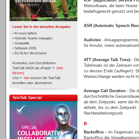
ASP (Application Service Pr
TK- und ACD-Systeme
Mietsoftware, die beim Hoster l
bedarfsgerecht genutzt und bez
ASR (Automatic Speech Reco
Lesen Sie in der aktuellen Ausgabe:
• KI muss liefern
• Hybride Teams managen
Audiotex
- Ansageprogramme, 
• Geopolitik
für Anrufer, meist automatisie
Workforce-Management
• Software 2036
• EU AI Act Versicherer
ATT (Average Talk Time)
- Di
Kostenlos zum Durchklicken:
Telefonats ist der Zeitraum vo
TeleTalk 04/26 als ePaper
(hier
zu dessen Ende ('auflegen'). D
klicken)
Warteschlange werden nicht h
Und
hier
können Sie TeleTalk
bestellen oder abonnieren!
Personal
Average Call Duration
- Die d
durchschnittliche Gesamtdauer
TeleTalk Special
ab dem Zeitpunkt, wenn der An
abhebt, bis zu dem Zeitpunkt, 
Nachbearbeitungszeit.
B
Personal
Backoffice
– im Gegensatz zu 
Backoffice die Verwaltungssys