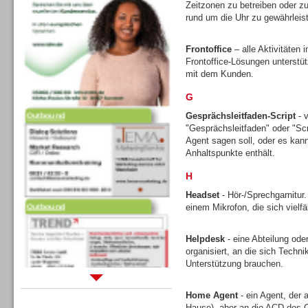
Zeitzonen zu betreiben oder zu
rund um die Uhr zu gewährleis
Frontoffice
– alle Aktivitäten
Frontoffice-Lösungen unterstütz
mit dem Kunden.
G
Outbound
Gesprächsleitfaden-Script
- v
"Gesprächsleitfaden" oder "Scr
Agent sagen soll, oder es kann 
Anhaltspunkte enthält.
H
Headset
- Hör-/Sprechgarnitur
Outbound
einem Mikrofon, die sich vielfä
Helpdesk
- eine Abteilung ode
organisiert, an die sich Tech
Unterstützung brauchen.
Sprachdialogsysteme u. Ki/
Home Agent
- ein Agent, der 
Sprachassistenten
Hause), aber an die ACD des C