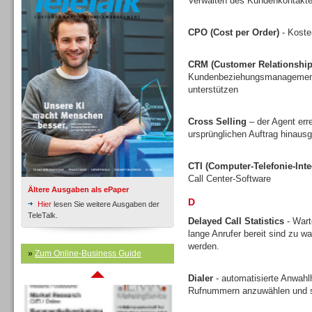
Verwalten des Kundenkontakte
CPO (Cost per Order)
- Koste
Inbound
CRM (Customer Relationshi
Kundenbeziehungsmanagement v
unterstützen
Cross Selling
– der Agent err
ursprünglichen Auftrag hinausg
CTI (Computer-Telefonie-Inte
Call Center-Software
Ältere Ausgaben als ePaper
D
Hier
lesen Sie weitere Ausgaben der
TeleTalk.
Delayed Call Statistics
- Wart
lange Anrufer bereit sind zu w
werden.
Inbound
»
Zum Online-Business Guide
Dialer
- automatisierte Anwahlh
Rufnummern anzuwählen und s