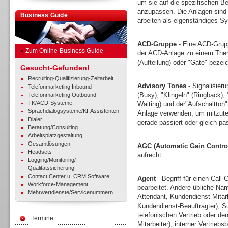
um sie auf die spezifischen Be
anzupassen. Die Anlagen sind 
Business Guide
arbeiten als eigenständiges Sy
ACD-Gruppe
- Eine ACD-Grupp
»
Zum Online-Business Guide
der ACD-Anlage zu einem Thema
(Aufteilung) oder "Gate" bezei
Gesucht-Gefunden!
Recruiting-Qualifizierung-Zeitarbeit
Advisory Tones
- Signalisieru
Telefonmarketing Inbound
(Busy), "Klingeln" (Ringback),
Telefonmarketing Outbound
TK/ACD-Systeme
Waiting) und der"Aufschaltton
Sprachdialogsysteme/KI-Assistenten
Anlage verwenden, um mitzutei
Dialer
gerade passiert oder gleich pa
Beratung/Consulting
Arbeitsplatzgestaltung
Gesamtlösungen
AGC (Automatic Gain Contro
Headsets
aufrecht.
Logging/Monitoring/
Qualitätssicherung
Contact Center u. CRM Software
Agent
- Begriff für einen Call 
Workforce-Management
bearbeitet. Andere übliche Nam
Mehrwertdienste/Servicenummern
Attendant, Kundendienst-Mitar
Kundendienst-Beauftragter), Sup
telefonischen Vertrieb oder d
Termine
Mitarbeiter), interner Vertrieb