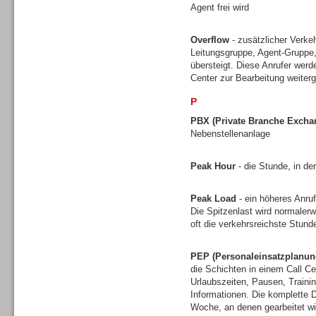
Agent frei wird
Gesamtlösungen
Overflow
- zusätzlicher Verkeh
Leitungsgruppe, Agent-Gruppe,
übersteigt. Diese Anrufer werd
Center zur Bearbeitung weiterg
P
PBX (Private Branche Excha
Nebenstellenanlage
Peak Hour
- die Stunde, in de
Peak Load
- ein höheres Anruf
Die Spitzenlast wird normalerw
oft die verkehrsreichste Stun
Gesamtlösungen
PEP (Personaleinsatzplanun
die Schichten in einem Call Ce
Urlaubszeiten, Pausen, Traini
Informationen. Die komplette D
Woche, an denen gearbeitet wi