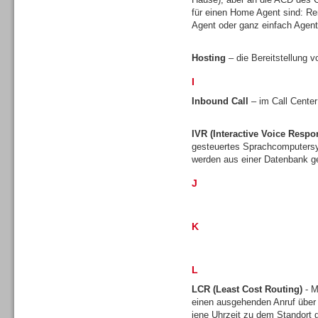
für einen Home Agent sind: Re
Agent oder ganz einfach Agen
Hosting
– die Bereitstellung v
I
Sprachdialogsysteme u. Ki/
Sprachassistenten
Inbound Call
– im Call Center
IVR (Interactive Voice Respo
gesteuertes Sprachcomputersy
werden aus einer Datenbank ge
J
K
L
LCR (Least Cost Routing)
- M
einen ausgehenden Anruf über
Sprachdialogsysteme u. Ki/
jene Uhrzeit zu dem Standort gü
Sprachassistenten