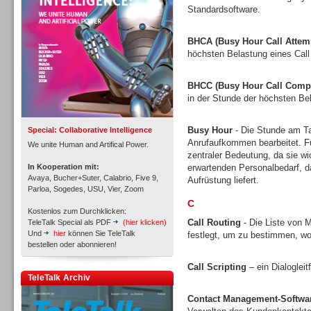
Standardsoftware.
BHCA (Busy Hour Call Attem
höchsten Belastung eines Call
Inbound
BHCC (Busy Hour Call Compl
in der Stunde der höchsten Bel
Busy Hour
- Die Stunde am Tag
Special: Collaborative Intelligence
Anrufaufkommen bearbeitet. Fü
We unite Human and Artifical Power.
zentraler Bedeutung, da sie w
In Kooperation mit:
erwartenden Personalbedarf, 
Avaya, Bucher+Suter, Calabrio, Five 9,
Aufrüstung liefert.
Parloa, Sogedes, USU, Vier, Zoom
C
Kostenlos zum Durchklicken:
Call Routing
- Die Liste von M
TeleTalk Special als PDF
(hier klicken)
Und
hier
können Sie TeleTalk
festlegt, um zu bestimmen, wo
bestellen oder abonnieren!
Call Scripting
– ein Dialoglei
Inbound
TeleTalk Archiv
Contact Management-Softwa