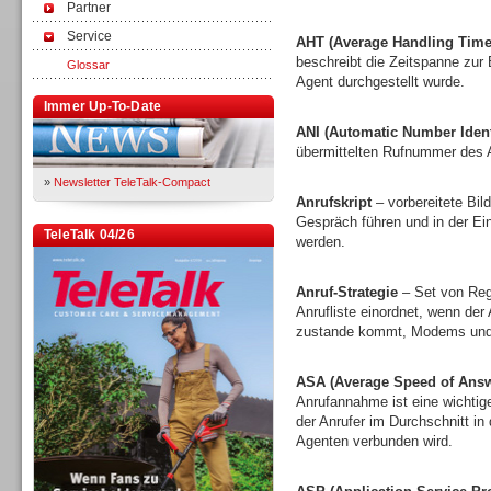
Partner
Service
AHT (Average Handling Time
beschreibt die Zeitspanne zur
Glossar
Agent durchgestellt wurde.
Immer Up-To-Date
ANI (Automatic Number Identi
übermittelten Rufnummer des A
»
Newsletter TeleTalk-Compact
Anrufskript
– vorbereitete Bi
Gespräch führen und in der E
TeleTalk 04/26
werden.
Anruf-Strategie
– Set von Rege
Anrufliste einordnet, wenn der
zustande kommt, Modems und 
ASA (Average Speed of Answ
Anrufannahme ist eine wichtige
der Anrufer im Durchschnitt in
Agenten verbunden wird.