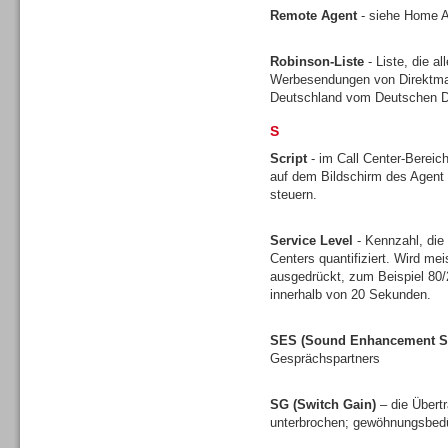
Remote Agent
- siehe Home 
Robinson-Liste
- Liste, die a
Werbesendungen von Direktmark
Deutschland vom Deutschen Di
Headsets
S
Script
- im Call Center-Bereich
auf dem Bildschirm des Agent 
steuern.
Logging / Monitoring /
Service Level
- Kennzahl, die
Qualitätssicherung
Centers quantifiziert. Wird mei
ausgedrückt, zum Beispiel 80
innerhalb von 20 Sekunden.
SES (Sound Enhancement S
Gesprächspartners
SG (Switch Gain)
– die Übert
unterbrochen; gewöhnungsbedü