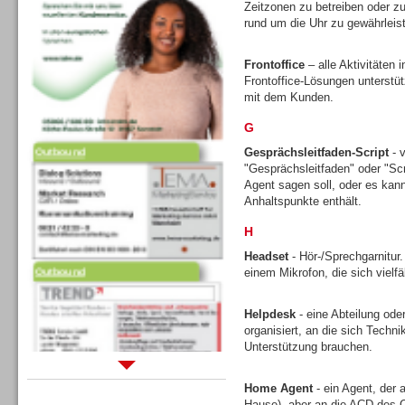
Zeitzonen zu betreiben oder zu
rund um die Uhr zu gewährleis
Frontoffice
– alle Aktivitäten
Frontoffice-Lösungen unterstütz
mit dem Kunden.
G
Outbound
Gesprächsleitfaden-Script
- v
"Gesprächsleitfaden" oder "Scr
Agent sagen soll, oder es kann 
Anhaltspunkte enthält.
H
Headset
- Hör-/Sprechgarnitur
Outbound
einem Mikrofon, die sich vielfä
Helpdesk
- eine Abteilung ode
organisiert, an die sich Tech
Unterstützung brauchen.
Sprachdialogsysteme u. Ki/
Home Agent
- ein Agent, der 
Sprachassistenten
Hause), aber an die ACD des C