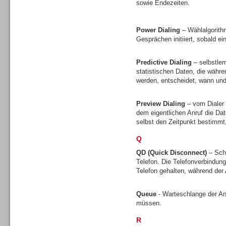
sowie Endezeiten.
Gesamtlösungen
Power Dialing
– Wählalgorith
Gesprächen initiiert, sobald ei
Predictive Dialing
– selbstler
statistischen Daten, die währ
Gesamtlösungen
werden, entscheidet, wann und 
Preview Dialing
– vom Dialer 
dem eigentlichen Anruf die D
selbst den Zeitpunkt bestimmt
Q
Headsets
QD (Quick Disconnect)
– Sch
Telefon. Die Telefonverbindun
Telefon gehalten, während de
Queue
- Warteschlange der A
müssen.
Headsets
R