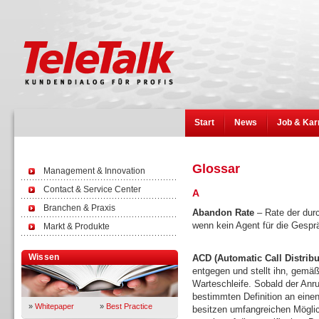
Start
News
Job & Kar
Glossar
Management & Innovation
Contact & Service Center
A
Branchen & Praxis
Abandon Rate
– Rate der durc
wenn kein Agent für die Gespr
Markt & Produkte
Wissen
ACD (Automatic Call Distribu
entgegen und stellt ihn, gemäß
Warteschleife. Sobald der Anruf
bestimmten Definition an eine
»
Whitepaper
»
Best Practice
besitzen umfangreichen Mögli