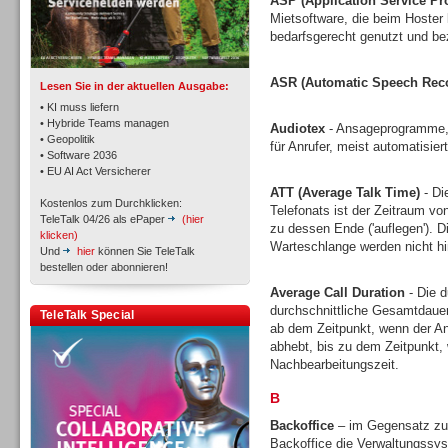
ASP (Application Service Pr
TK- und ACD-Systeme
Mietsoftware, die beim Hoster l
bedarfsgerecht genutzt und bez
ASR (Automatic Speech Reco
Lesen Sie in der aktuellen Ausgabe:
• KI muss liefern
• Hybride Teams managen
Audiotex
- Ansageprogramme, 
• Geopolitik
für Anrufer, meist automatisie
Workforce-Management
• Software 2036
• EU AI Act Versicherer
ATT (Average Talk Time)
- Di
Kostenlos zum Durchklicken:
Telefonats ist der Zeitraum vo
TeleTalk 04/26 als ePaper
(hier
zu dessen Ende ('auflegen'). D
klicken)
Warteschlange werden nicht h
Und
hier
können Sie TeleTalk
bestellen oder abonnieren!
Personal
Average Call Duration
- Die d
durchschnittliche Gesamtdauer
TeleTalk Special
ab dem Zeitpunkt, wenn der An
abhebt, bis zu dem Zeitpunkt, 
Nachbearbeitungszeit.
B
Personal
Backoffice
– im Gegensatz zu 
Backoffice die Verwaltungssys