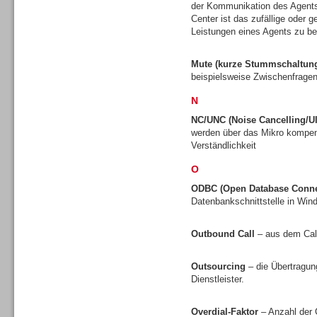
der Kommunikation des Agents
Center ist das zufällige oder 
Leistungen eines Agents zu be
Mute (kurze Stummschaltun
Dialer
beispielsweise Zwischenfragen
N
NC/UNC (Noise Cancelling/Ul
werden über das Mikro kompens
Verständlichkeit
Beratung /Consulting
O
ODBC (Open Database Connec
Datenbankschnittstelle in Wi
Outbound Call
– aus dem Call
Beratung /Consulting
Outsourcing
– die Übertragun
Dienstleister.
Overdial-Faktor
– Anzahl der 