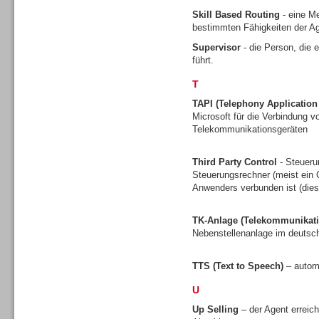
Skill Based Routing
- eine Me
bestimmten Fähigkeiten der Ag
Supervisor
- die Person, die 
führt.
Contact Center u. CRM
Software
T
TAPI (Telephony Applicatio
Microsoft für die Verbindung
Telekommunikationsgeräten
Third Party Control
- Steueru
Contact Center u. CRM
Steuerungsrechner (meist ein C
Software
Anwenders verbunden ist (dies 
TK-Anlage (Telekommunikati
Nebenstellenanlage im deuts
TTS (Text to Speech)
– autom
Personal
U
Up Selling
– der Agent erreic