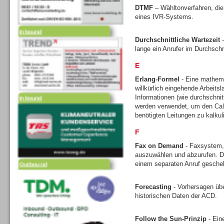
DTMF
– Wähltonverfahren, die
eines IVR-Systems.
Inbound
Durchschnittliche Wartezeit
-
lange ein Anrufer im Durchschni
E
Erlang-Formel
- Eine mathem
willkürlich eingehende Arbeits
Inbound
Informationen (wie durchschni
werden verwendet, um den Call
benötigten Leitungen zu kalkul
F
Fax on Demand
- Faxsystem,
auszuwählen und abzurufen. Di
Outbound
einem separaten Anruf gesche
Forecasting
- Vorhersagen üb
historischen Daten der ACD.
Follow the Sun-Prinzip
- Ein