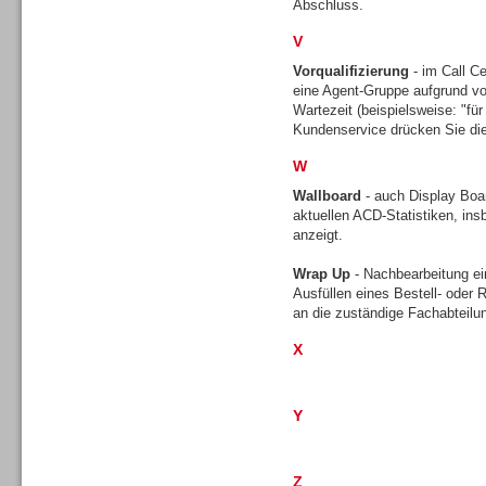
Abschluss.
V
Vorqualifizierung
- im Call Ce
TK- und ACD-Systeme
eine Agent-Gruppe aufgrund vo
Wartezeit (beispielsweise: "für 
Kundenservice drücken Sie die
W
Wallboard
- auch Display Boar
aktuellen ACD-Statistiken, ins
Workforce-Management
anzeigt.
Wrap Up
- Nachbearbeitung ei
Ausfüllen eines Bestell- oder
an die zuständige Fachabteilu
X
Personal
Y
Z