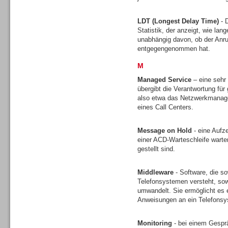
LDT (Longest Delay Time)
- D
Statistik, der anzeigt, wie lan
unabhängig davon, ob der Anruf
entgegengenommen hat.
M
Sprachdialogsysteme u. Ki/
Sprachassistenten
Managed Service
– eine sehr
übergibt die Verantwortung für 
also etwa das Netzwerkmanagem
eines Call Centers.
Message on Hold
- eine Aufz
einer ACD-Warteschleife wart
Dialer
gestellt sind.
Middleware
- Software, die s
Telefonsystemen versteht, sow
umwandelt. Sie ermöglicht es 
Anweisungen an ein Telefons
Dialer
Monitoring
- bei einem Gesprä