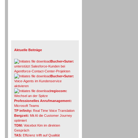
Info-Board
Aktuelle Beiträge
Bucher+Suter:
unterstützt Salesforce-Kunden bei
Agentforce-Contact-Center-Projekten
Bucher+Suter:
Voice-Agents im Kundenservice
aktivieren
regiocom:
Wechsel an der Spitze
Professionelles Anrufmanagement:
Microsoft Teams
TP infinity:
Real Time Voice Translation
Bergzeit:
Mit AI die Customer Journey
optimiert
TDM:
Voicebot Kim im direkten
Gespräch
TAS:
Effizienz trifft auf Qualität