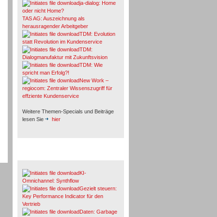
ja-dialog: Home
oder nicht Home?
TAS AG: Auszeichnung als
herausragender Arbeitgeber
TDM: Evolution
statt Revolution im Kundenservice
TDM:
Dialogmanufaktur mit Zukunftsvision
TDM: Wie
spricht man Erfolg?!
New Work –
regiocom: Zentraler Wissenszugriff für
effziente Kundenservice
Weitere Themen-Specials und Beiträge
lesen Sie
hier
Fachbeiträge & Cases
KI-
Omnichannel: Synthflow
Gezielt steuern:
Key Performance Indicator für den
Vertrieb
Daten: Garbage