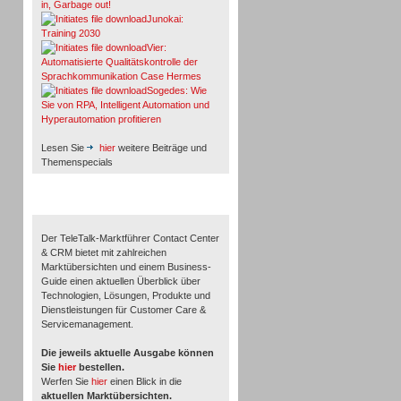
in, Garbage out!
Junokai:
Training 2030
Vier:
Automatisierte Qualitätskontrolle der
Sprachkommunikation Case Hermes
Sogedes: Wie
Sie von RPA, Intelligent Automation und
Hyperautomation profitieren
Lesen Sie
hier
weitere Beiträge und
Themenspecials
TeleTalk-Marktführer 1/2026
Der TeleTalk-Marktführer Contact Center
& CRM bietet mit zahlreichen
Marktübersichten und einem Business-
Guide einen aktuellen Überblick über
Technologien, Lösungen, Produkte und
Dienstleistungen für Customer Care &
Servicemanagement.
Die jeweils aktuelle Ausgabe können
Sie
hier
bestellen.
Werfen Sie
hier
einen Blick in die
aktuellen Marktübersichten.