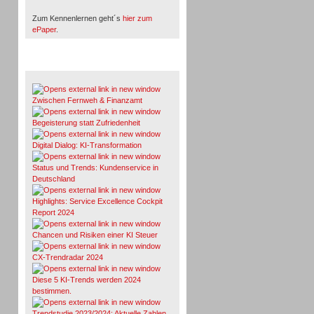
Zum Kennenlernen geht´s
hier zum
ePaper
.
Whitepaper & Studien
Zwischen Fernweh & Finanzamt
Begeisterung statt Zufriedenheit
Digital Dialog: KI-Transformation
Status und Trends: Kundenservice in
Deutschland
Highlights: Service Excellence Cockpit
Report 2024
Chancen und Risiken einer KI Steuer
CX-Trendradar 2024
Diese 5 KI-Trends werden 2024
bestimmen.
Trendstudie 2023/2024: Aktuelle Zahlen