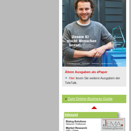
Inbound
Ältere Ausgaben als ePaper
Hier
lesen Sie weitere Ausgaben der
TeleTalk.
»
Zum Online-Business Guide
Inbound