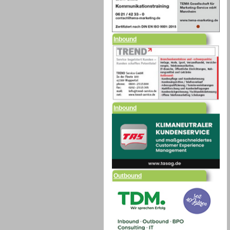
Inbound
Inbound
Outbound