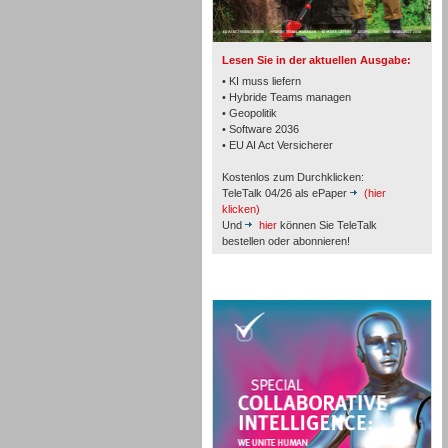
TK- und ACD-Systeme
Lesen Sie in der aktuellen Ausgabe:
• KI muss liefern
• Hybride Teams managen
• Geopolitik
• Software 2036
Workforce-Management
• EU AI Act Versicherer
Kostenlos zum Durchklicken:
TeleTalk 04/26 als ePaper
(hier
klicken)
Und
hier
können Sie TeleTalk
bestellen oder abonnieren!
Personal
TeleTalk Special
Personal