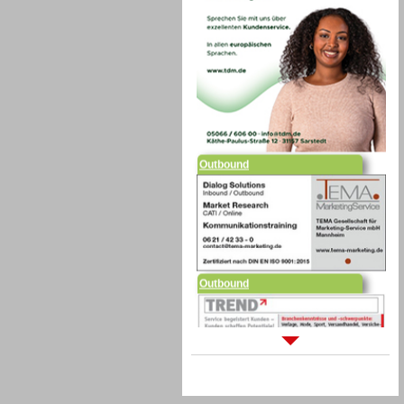
Outbound
Outbound
Sprachdialogsysteme u. Ki/
Sprachassistenten