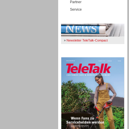
Partner
Service
Immer Up-To-Date
»
Newsletter TeleTalk-Compact
TeleTalk 04/26