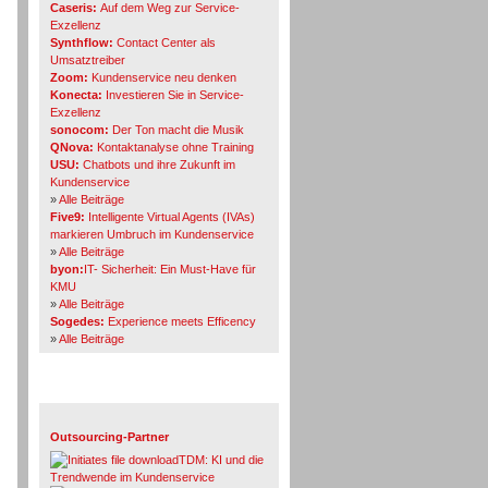
Caseris:
Auf dem Weg zur Service-
Exzellenz
Synthflow:
Contact Center als
Umsatztreiber
Zoom:
Kundenservice neu denken
Konecta:
Investieren Sie in Service-
Exzellenz
sonocom:
Der Ton macht die Musik
QNova:
Kontaktanalyse ohne Training
USU:
Chatbots und ihre Zukunft im
Kundenservice
»
Alle Beiträge
Five9:
Intelligente Virtual Agents (IVAs)
markieren Umbruch im Kundenservice
»
Alle Beiträge
byon:
IT- Sicherheit: Ein Must-Have für
KMU
»
Alle Beiträge
Sogedes:
Experience meets Efficency
»
Alle Beiträge
Themen-Specials
Outsourcing-Partner
TDM: KI und die
Trendwende im Kundenservice