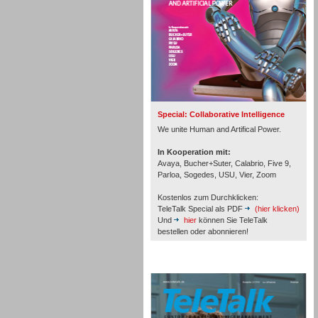
Inbound
Special: Collaborative Intelligence
We unite Human and Artifical Power.
In Kooperation mit:
Avaya, Bucher+Suter, Calabrio, Five 9,
Parloa, Sogedes, USU, Vier, Zoom
Kostenlos zum Durchklicken:
TeleTalk Special als PDF
(hier klicken)
Und
hier
können Sie TeleTalk
bestellen oder abonnieren!
TeleTalk Archiv
Inbound