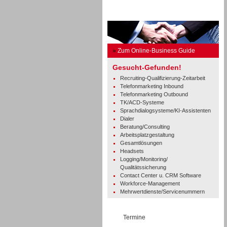
Business Guide
»
Zum Online-Business Guide
Gesucht-Gefunden!
Recruiting-Qualifizierung-Zeitarbeit
Telefonmarketing Inbound
Telefonmarketing Outbound
TK/ACD-Systeme
Sprachdialogsysteme/KI-Assistenten
Dialer
Beratung/Consulting
Arbeitsplatzgestaltung
Gesamtlösungen
Headsets
Logging/Monitoring/
Qualitätssicherung
Contact Center u. CRM Software
Workforce-Management
Mehrwertdienste/Servicenummern
Termine