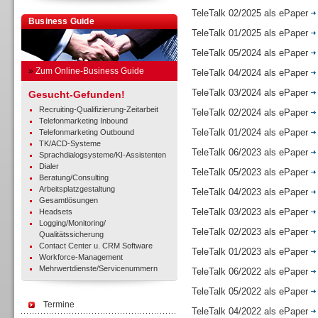
TeleTalk 02/2025 als ePaper
Business Guide
TeleTalk 01/2025 als ePaper
TeleTalk 05/2024 als ePaper
»
Zum Online-Business Guide
TeleTalk 04/2024 als ePaper
TeleTalk 03/2024 als ePaper
Gesucht-Gefunden!
Recruiting-Qualifizierung-Zeitarbeit
TeleTalk 02/2024 als ePaper
Telefonmarketing Inbound
TeleTalk 01/2024 als ePaper
Telefonmarketing Outbound
TK/ACD-Systeme
TeleTalk 06/2023 als ePaper
Sprachdialogsysteme/KI-Assistenten
Dialer
TeleTalk 05/2023 als ePaper
Beratung/Consulting
Arbeitsplatzgestaltung
TeleTalk 04/2023 als ePaper
Gesamtlösungen
TeleTalk 03/2023 als ePaper
Headsets
Logging/Monitoring/
TeleTalk 02/2023 als ePaper
Qualitätssicherung
Contact Center u. CRM Software
TeleTalk 01/2023 als ePaper
Workforce-Management
Mehrwertdienste/Servicenummern
TeleTalk 06/2022 als ePaper
TeleTalk 05/2022 als ePaper
Termine
TeleTalk 04/2022 als ePaper