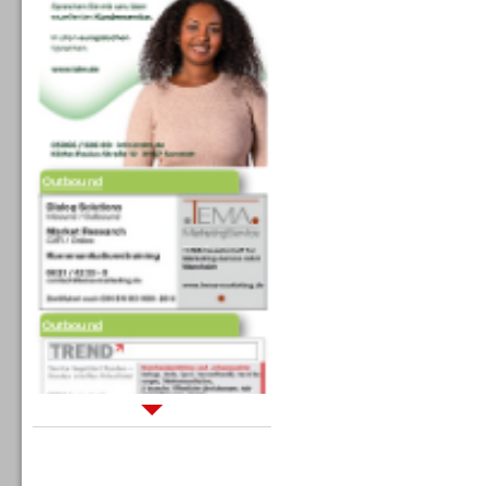
Outbound
Outbound
Sprachdialogsysteme u. Ki/
Sprachassistenten