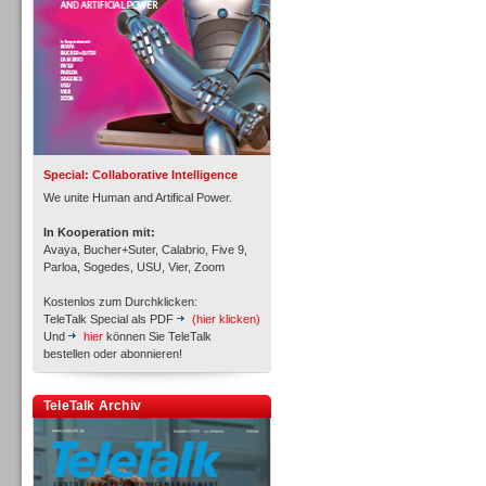
Inbound
Special: Collaborative Intelligence
We unite Human and Artifical Power.
In Kooperation mit:
Avaya, Bucher+Suter, Calabrio, Five 9,
Parloa, Sogedes, USU, Vier, Zoom
Kostenlos zum Durchklicken:
TeleTalk Special als PDF
(hier klicken)
Und
hier
können Sie TeleTalk
bestellen oder abonnieren!
TeleTalk Archiv
Inbound