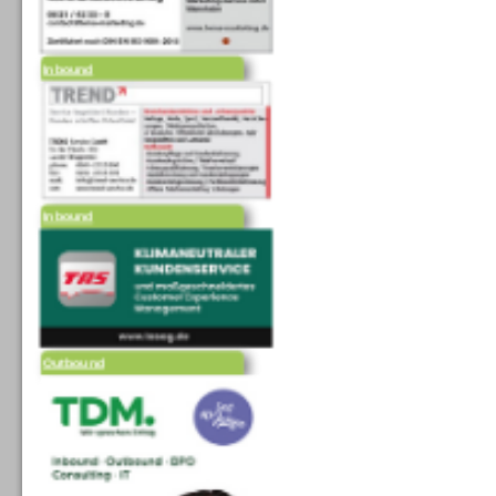
Inbound
Inbound
Outbound