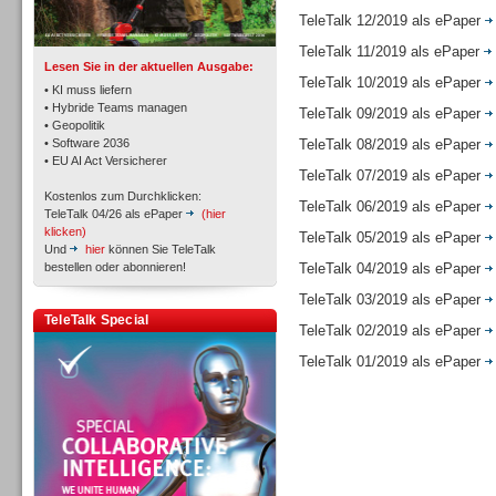
TK- und ACD-Systeme
TeleTalk 12/2019 als ePaper
TeleTalk 11/2019 als ePaper
Lesen Sie in der aktuellen Ausgabe:
TeleTalk 10/2019 als ePaper
• KI muss liefern
• Hybride Teams managen
TeleTalk 09/2019 als ePaper
• Geopolitik
• Software 2036
TeleTalk 08/2019 als ePaper
Workforce-Management
• EU AI Act Versicherer
TeleTalk 07/2019 als ePaper
Kostenlos zum Durchklicken:
TeleTalk 06/2019 als ePaper
TeleTalk 04/26 als ePaper
(hier
klicken)
TeleTalk 05/2019 als ePaper
Und
hier
können Sie TeleTalk
bestellen oder abonnieren!
TeleTalk 04/2019 als ePaper
Personal
TeleTalk 03/2019 als ePaper
TeleTalk Special
TeleTalk 02/2019 als ePaper
TeleTalk 01/2019 als ePaper
Personal