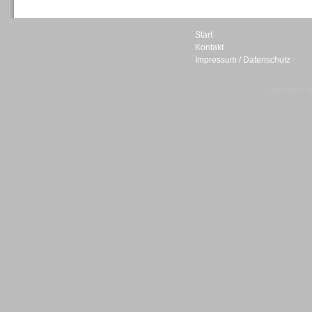
Start
Kontakt
Impressum / Datenschutz
Sprachdialogsysteme u. Ki/
Sprachassistenten
© telepublic V
Sprachdialogsysteme u. Ki/
Sprachassistenten