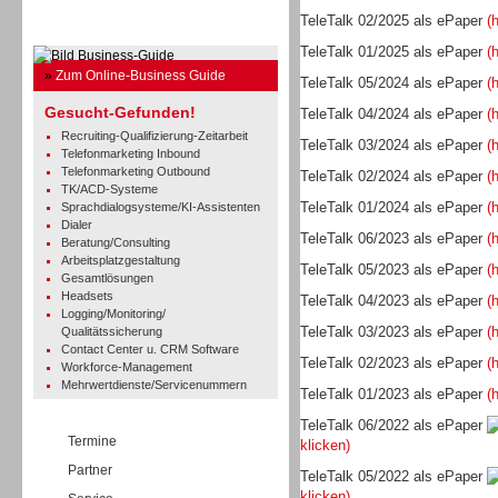
TeleTalk 02/2025 als ePaper
(
Business Guide
TeleTalk 01/2025 als ePaper
(
»
Zum Online-Business Guide
TeleTalk 05/2024 als ePaper
(
Gesucht-Gefunden!
TeleTalk 04/2024 als ePaper
(
Recruiting-Qualifizierung-Zeitarbeit
TeleTalk 03/2024 als ePaper
(
Telefonmarketing Inbound
Telefonmarketing Outbound
TeleTalk 02/2024 als ePaper
(
TK/ACD-Systeme
TeleTalk 01/2024 als ePaper
(
Sprachdialogsysteme/KI-Assistenten
Dialer
TeleTalk 06/2023 als ePaper
(
Beratung/Consulting
Arbeitsplatzgestaltung
TeleTalk 05/2023 als ePaper
(
Gesamtlösungen
Headsets
TeleTalk 04/2023 als ePaper
(
Logging/Monitoring/
TeleTalk 03/2023 als ePaper
(
Qualitätssicherung
Contact Center u. CRM Software
TeleTalk 02/2023 als ePaper
(
Workforce-Management
TK- und ACD-Systeme
Mehrwertdienste/Servicenummern
TeleTalk 01/2023 als ePaper
(
TeleTalk 06/2022 als ePaper
Termine
klicken)
Partner
TeleTalk 05/2022 als ePaper
klicken)