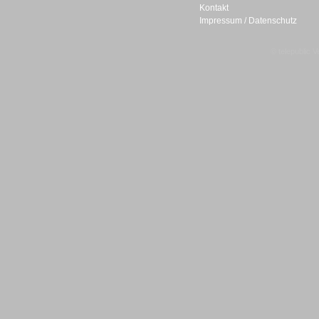
Sprachassistenten
Kontakt
Impressum / Datenschutz
© telepublic V
Sprachdialogsysteme u. Ki/
Sprachassistenten
Sprachdialogsysteme u. Ki/