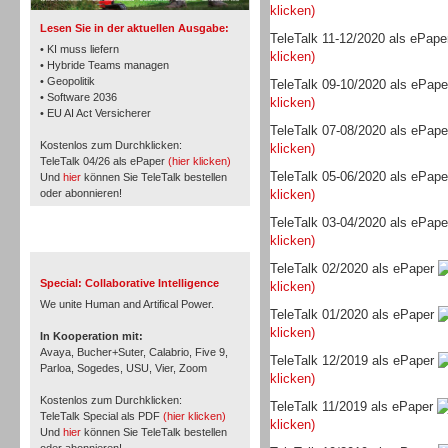
klicken)
Lesen Sie in der aktuellen Ausgabe:
TeleTalk 11-12/2020 als ePap
• KI muss liefern
klicken)
• Hybride Teams managen
• Geopolitik
TeleTalk 09-10/2020 als ePap
• Software 2036
klicken)
• EU AI Act Versicherer
TeleTalk 07-08/2020 als ePap
Kostenlos zum Durchklicken:
klicken)
TeleTalk 04/26 als ePaper
(hier klicken)
TeleTalk 05-06/2020 als ePap
Und
hier
können Sie TeleTalk bestellen
oder abonnieren!
klicken)
TeleTalk 03-04/2020 als ePap
klicken)
TeleTalk Special
Inbound
TeleTalk 02/2020 als ePaper
Special: Collaborative Intelligence
klicken)
We unite Human and Artifical Power.
TeleTalk 01/2020 als ePaper
klicken)
In Kooperation mit:
Avaya, Bucher+Suter, Calabrio, Five 9,
TeleTalk 12/2019 als ePaper
Parloa, Sogedes, USU, Vier, Zoom
klicken)
Inbound
Kostenlos zum Durchklicken:
TeleTalk 11/2019 als ePaper
TeleTalk Special als PDF
(hier klicken)
klicken)
Und
hier
können Sie TeleTalk bestellen