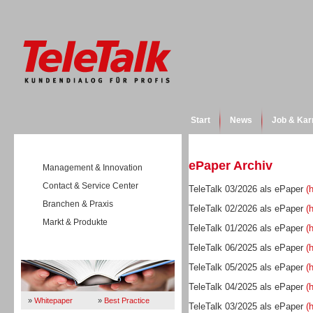
Start
News
Job & Kar
ePaper Archiv
Management & Innovation
Contact & Service Center
TeleTalk 03/2026 als ePaper
(
Branchen & Praxis
TeleTalk 02/2026 als ePaper
(
Markt & Produkte
TeleTalk 01/2026 als ePaper
(
TeleTalk 06/2025 als ePaper
(
Wissen
TeleTalk 05/2025 als ePaper
(
TeleTalk 04/2025 als ePaper
(
»
Whitepaper
»
Best Practice
TeleTalk 03/2025 als ePaper
(