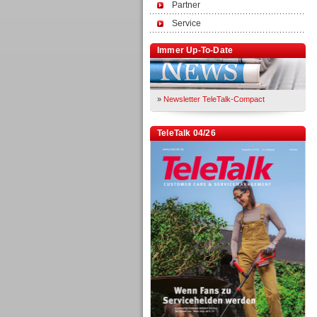
Partner
Service
Immer Up-To-Date
»
Newsletter TeleTalk-Compact
TeleTalk 04/26