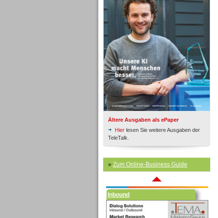
Inbound
Ältere Ausgaben als ePaper
Hier
lesen Sie weitere Ausgaben der
TeleTalk.
»
Zum Online-Business Guide
Inbound