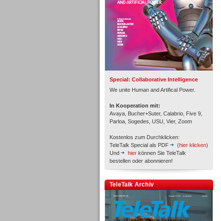
Inbound
Special: Collaborative Intelligence
We unite Human and Artifical Power.
In Kooperation mit:
Avaya, Bucher+Suter, Calabrio, Five 9,
Parloa, Sogedes, USU, Vier, Zoom
Kostenlos zum Durchklicken:
TeleTalk Special als PDF
(hier klicken)
Und
hier
können Sie TeleTalk
bestellen oder abonnieren!
TeleTalk Archiv
Inbound