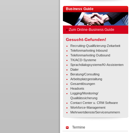
Business Guide
»
Zum Online-Business Guide
Gesucht-Gefunden!
Recruiting-Qualifizierung-Zeitarbeit
Telefonmarketing Inbound
Telefonmarketing Outbound
TK/ACD-Systeme
Sprachdialogsysteme/KI-Assistenten
Dialer
Beratung/Consulting
Arbeitsplatzgestaltung
Gesamtlösungen
Headsets
Logging/Monitoring/
Qualitätssicherung
Contact Center u. CRM Software
Workforce-Management
Mehrwertdienste/Servicenummern
Termine