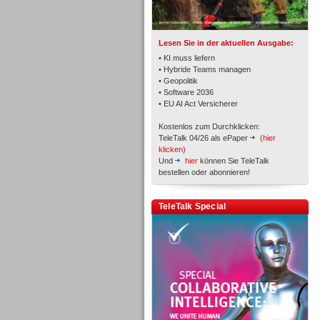
TK- und ACD-Systeme
Lesen Sie in der aktuellen Ausgabe:
• KI muss liefern
• Hybride Teams managen
• Geopolitik
• Software 2036
Workforce-Management
• EU AI Act Versicherer
Kostenlos zum Durchklicken:
TeleTalk 04/26 als ePaper
(hier
klicken)
Und
hier
können Sie TeleTalk
bestellen oder abonnieren!
Personal
TeleTalk Special
Personal