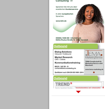
Outbound
Outbound
Sprachdialogsysteme u. Ki/
Sprachassistenten