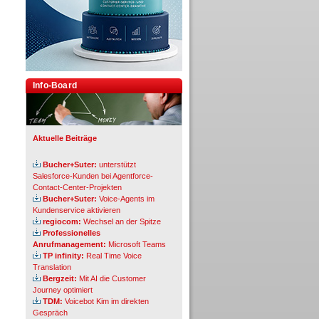
Info-Board
Aktuelle Beiträge
Bucher+Suter:
unterstützt
Salesforce-Kunden bei Agentforce-
Contact-Center-Projekten
Bucher+Suter:
Voice-Agents im
Kundenservice aktivieren
regiocom:
Wechsel an der Spitze
Professionelles
Anrufmanagement:
Microsoft Teams
TP infinity:
Real Time Voice
Translation
Bergzeit:
Mit AI die Customer
Journey optimiert
TDM:
Voicebot Kim im direkten
Gespräch