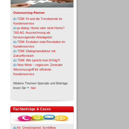
Outsourcing-Partner
TDM: KI und die Trendwende im
Kundenservice
ja-dialog: Home oder nicht Home?
TAS AG: Auszeichnung als
herausragender Arbeitgeber
TDM: Evolution statt Revolution im
Kundenservice
TDM: Dialogmanufaktur mit
Zukunftsvision
TDM: Wie spricht man Erfolg?!
New Work – regiocom: Zentraler
Wissenszugriff für effziente
Kundenservice
Weitere Themen-Specials und Beiträge
lesen Sie
hier
Fachbeiträge & Cases
KI- Omnichannel: Synthflow