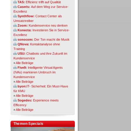
TAS:
Effizienz trifft auf Qualität
Caseris:
Auf dem Weg zur Service-
Exzellenz
Synthflow:
Contact Center als
Umsatztreiber
Zoom:
Kundenservice neu denken
Konecta:
Investieren Sie in Service-
Exzellenz
sonocom:
Der Ton macht die Musik
QNova:
Kontaktanalyse ohne
Training
USU:
Chatbots und ihre Zukunft im
Kundenservice
»
Alle Beiträge
Five9:
Intelligente Virtual Agents
(IVAs) markieren Umbruch im
Kundenservice
»
Alle Beiträge
byon:
IT- Sicherheit: Ein Must-Have
für KMU
»
Alle Beiträge
Sogedes:
Experience meets
Efficency
»
Alle Beiträge
Themen-Specials