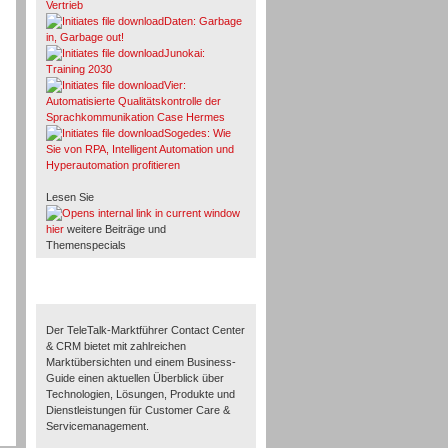
Vertrieb
Daten: Garbage
in, Garbage out!
Junokai:
Training 2030
Vier:
Automatisierte Qualitätskontrolle der
Sprachkommunikation Case Hermes
Sogedes: Wie
Sie von RPA, Intelligent Automation und
Hyperautomation profitieren
Lesen Sie
hier
weitere Beiträge und
Themenspecials
TeleTalk-Marktführer 1/2026
Der TeleTalk-Marktführer Contact Center
& CRM bietet mit zahlreichen
Marktübersichten und einem Business-
Guide einen aktuellen Überblick über
Technologien, Lösungen, Produkte und
Dienstleistungen für Customer Care &
Servicemanagement.