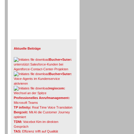
Info-Board
Aktuelle Beiträge
Bucher+Suter:
unterstützt Salesforce-Kunden bei
Agentforce-Contact-Center-Projekten
Bucher+Suter:
Voice-Agents im Kundenservice
aktivieren
regiocom:
Wechsel an der Spitze
Professionelles Anrufmanagement:
Microsoft Teams
TP infinity:
Real Time Voice Translation
Bergzeit:
Mit AI die Customer Journey
optimiert
TDM:
Voicebot Kim im direkten
Gespräch
TAS:
Effizienz trifft auf Qualität