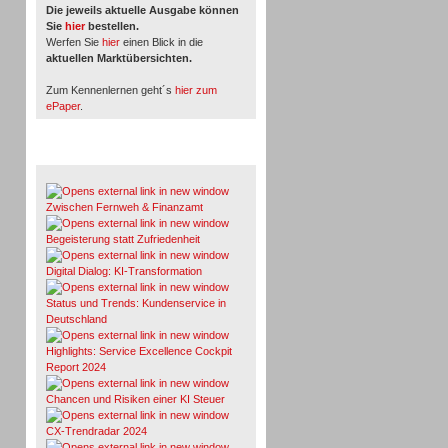
Die jeweils aktuelle Ausgabe können
Sie
hier
bestellen.
Werfen Sie
hier
einen Blick in die
aktuellen Marktübersichten.
Zum Kennenlernen geht´s
hier zum
ePaper
.
Whitepaper & Studien
Zwischen Fernweh & Finanzamt
Begeisterung statt Zufriedenheit
Digital Dialog: KI-Transformation
Status und Trends: Kundenservice in
Deutschland
Highlights: Service Excellence Cockpit
Report 2024
Chancen und Risiken einer KI Steuer
CX-Trendradar 2024