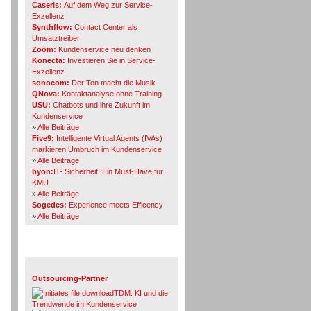
Caseris:
Auf dem Weg zur Service-
Exzellenz
Synthflow:
Contact Center als
Umsatztreiber
Zoom:
Kundenservice neu denken
Konecta:
Investieren Sie in Service-
Exzellenz
sonocom:
Der Ton macht die Musik
QNova:
Kontaktanalyse ohne Training
USU:
Chatbots und ihre Zukunft im
Kundenservice
»
Alle Beiträge
Five9:
Intelligente Virtual Agents (IVAs)
markieren Umbruch im Kundenservice
»
Alle Beiträge
byon:
IT- Sicherheit: Ein Must-Have für
KMU
»
Alle Beiträge
Sogedes:
Experience meets Efficency
»
Alle Beiträge
Themen-Specials
Outsourcing-Partner
TDM: KI und die
Trendwende im Kundenservice