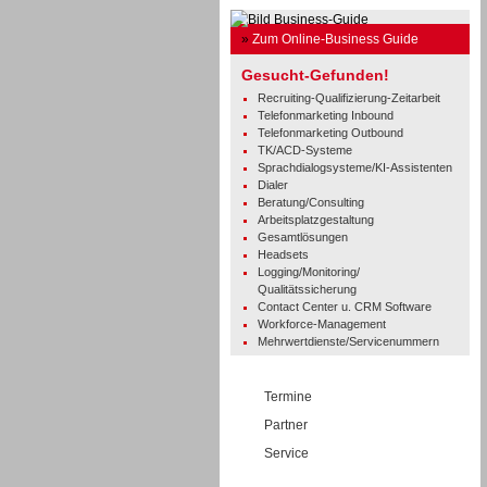
»
Zum Online-Business Guide
Gesucht-Gefunden!
Recruiting-Qualifizierung-Zeitarbeit
Telefonmarketing Inbound
Telefonmarketing Outbound
TK/ACD-Systeme
Sprachdialogsysteme/KI-Assistenten
Dialer
Beratung/Consulting
Arbeitsplatzgestaltung
Gesamtlösungen
Headsets
Logging/Monitoring/
Qualitätssicherung
Contact Center u. CRM Software
Workforce-Management
Mehrwertdienste/Servicenummern
Termine
Partner
Service