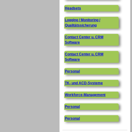
Headsets
Logging / Monitoring /
Qualitätssicherung
Contact Center u. CRM
Software
Contact Center u. CRM
Software
Personal
TK- und ACD-Systeme
Workforce-Management
Personal
Personal