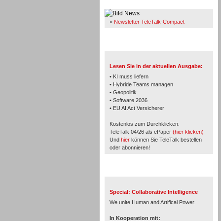
Immer Up-To-Date
»
Newsletter TeleTalk-Compact
TeleTalk 04/26
Lesen Sie in der aktuellen Ausgabe:
• KI muss liefern
• Hybride Teams managen
• Geopolitik
• Software 2036
• EU AI Act Versicherer
Kostenlos zum Durchklicken:
TeleTalk 04/26 als ePaper
(hier klicken)
Und
hier
können Sie TeleTalk bestellen
oder abonnieren!
TeleTalk Special
Special: Collaborative Intelligence
We unite Human and Artifical Power.
In Kooperation mit: