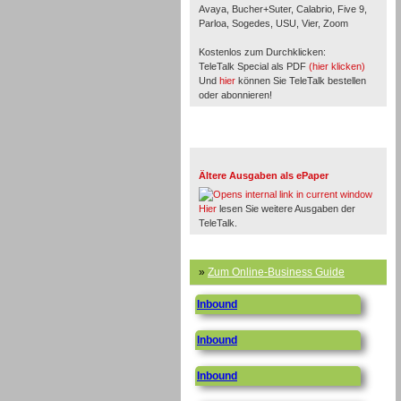
Avaya, Bucher+Suter, Calabrio, Five 9,
Parloa, Sogedes, USU, Vier, Zoom
Kostenlos zum Durchklicken:
TeleTalk Special als PDF
(hier klicken)
Und
hier
können Sie TeleTalk bestellen
oder abonnieren!
TeleTalk Archiv
Ältere Ausgaben als ePaper
Hier
lesen Sie weitere Ausgaben der
TeleTalk.
»
Zum Online-Business Guide
Inbound
Inbound
Inbound