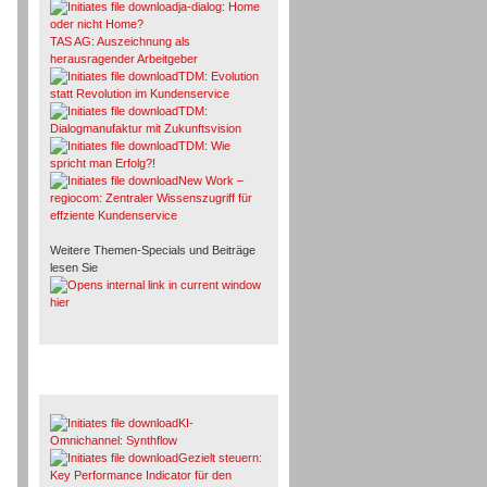
ja-dialog: Home
oder nicht Home?
TAS AG: Auszeichnung als
herausragender Arbeitgeber
TDM: Evolution
statt Revolution im Kundenservice
TDM:
Dialogmanufaktur mit Zukunftsvision
TDM: Wie
spricht man Erfolg?!
New Work –
regiocom: Zentraler Wissenszugriff für
effziente Kundenservice
Weitere Themen-Specials und Beiträge
lesen Sie
hier
Fachbeiträge & Cases
KI-
Omnichannel: Synthflow
Gezielt steuern:
Key Performance Indicator für den