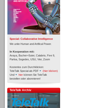
Inbound
Special: Collaborative Intelligence
We unite Human and Artifical Power.
In Kooperation mit:
Avaya, Bucher+Suter, Calabrio, Five 9,
Parloa, Sogedes, USU, Vier, Zoom
Kostenlos zum Durchklicken:
TeleTalk Special als PDF
(hier klicken)
Und
hier
können Sie TeleTalk
bestellen oder abonnieren!
TeleTalk Archiv
Inbound