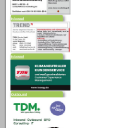
Inbound
Inbound
Outbound