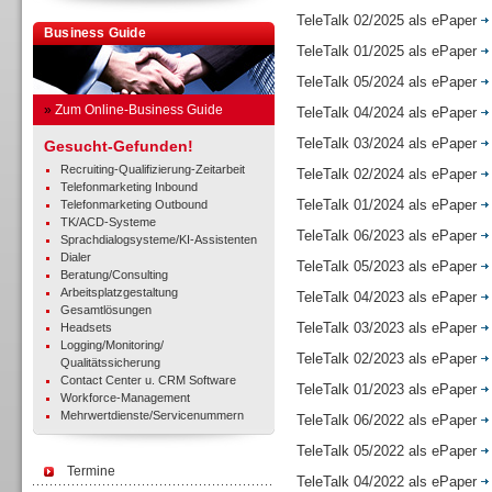
TeleTalk 02/2025 als ePaper
Business Guide
TeleTalk 01/2025 als ePaper
TeleTalk 05/2024 als ePaper
»
Zum Online-Business Guide
TeleTalk 04/2024 als ePaper
TeleTalk 03/2024 als ePaper
Gesucht-Gefunden!
Recruiting-Qualifizierung-Zeitarbeit
TeleTalk 02/2024 als ePaper
Telefonmarketing Inbound
TeleTalk 01/2024 als ePaper
Telefonmarketing Outbound
TK/ACD-Systeme
TeleTalk 06/2023 als ePaper
Sprachdialogsysteme/KI-Assistenten
Dialer
TeleTalk 05/2023 als ePaper
Beratung/Consulting
Arbeitsplatzgestaltung
TeleTalk 04/2023 als ePaper
Gesamtlösungen
TeleTalk 03/2023 als ePaper
Headsets
Logging/Monitoring/
TeleTalk 02/2023 als ePaper
Qualitätssicherung
Contact Center u. CRM Software
TeleTalk 01/2023 als ePaper
Workforce-Management
Mehrwertdienste/Servicenummern
TeleTalk 06/2022 als ePaper
TeleTalk 05/2022 als ePaper
Termine
TeleTalk 04/2022 als ePaper