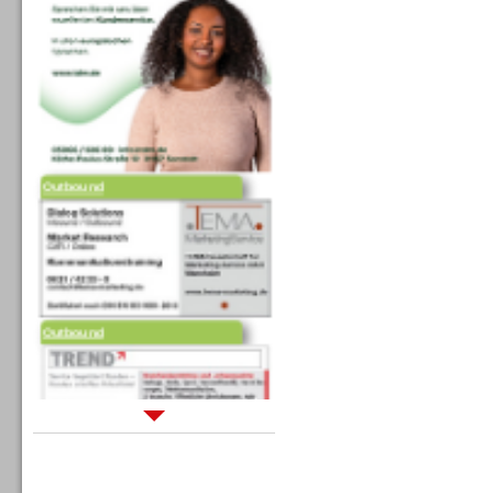
Outbound
Outbound
Sprachdialogsysteme u. Ki/
Sprachassistenten