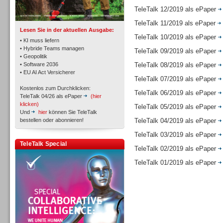
TK- und ACD-Systeme
TeleTalk 12/2019 als ePaper
TeleTalk 11/2019 als ePaper
Lesen Sie in der aktuellen Ausgabe:
TeleTalk 10/2019 als ePaper
• KI muss liefern
• Hybride Teams managen
TeleTalk 09/2019 als ePaper
• Geopolitik
• Software 2036
TeleTalk 08/2019 als ePaper
Workforce-Management
• EU AI Act Versicherer
TeleTalk 07/2019 als ePaper
Kostenlos zum Durchklicken:
TeleTalk 06/2019 als ePaper
TeleTalk 04/26 als ePaper
(hier
klicken)
TeleTalk 05/2019 als ePaper
Und
hier
können Sie TeleTalk
bestellen oder abonnieren!
TeleTalk 04/2019 als ePaper
Personal
TeleTalk 03/2019 als ePaper
TeleTalk Special
TeleTalk 02/2019 als ePaper
TeleTalk 01/2019 als ePaper
Personal