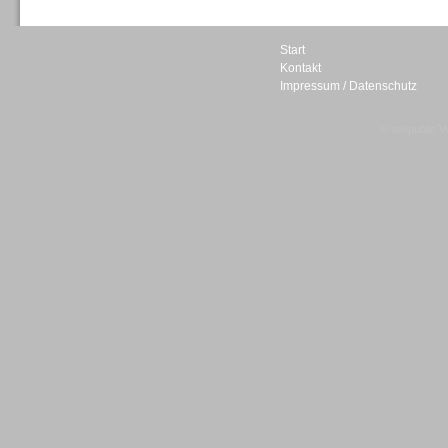
Start
Kontakt
Impressum / Datenschutz
Sprachdialogsysteme u. Ki/
Sprachassistenten
© telepublic V
Sprachdialogsysteme u. Ki/
Sprachassistenten