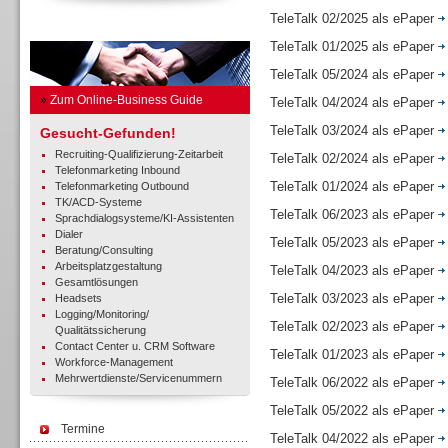
TeleTalk 02/2025 als ePaper
Business Guide
TeleTalk 01/2025 als ePaper
TeleTalk 05/2024 als ePaper
»
Zum Online-Business Guide
TeleTalk 04/2024 als ePaper
TeleTalk 03/2024 als ePaper
Gesucht-Gefunden!
Recruiting-Qualifizierung-Zeitarbeit
TeleTalk 02/2024 als ePaper
Telefonmarketing Inbound
TeleTalk 01/2024 als ePaper
Telefonmarketing Outbound
TK/ACD-Systeme
TeleTalk 06/2023 als ePaper
Sprachdialogsysteme/KI-Assistenten
Dialer
TeleTalk 05/2023 als ePaper
Beratung/Consulting
Arbeitsplatzgestaltung
TeleTalk 04/2023 als ePaper
Gesamtlösungen
TeleTalk 03/2023 als ePaper
Headsets
Logging/Monitoring/
TeleTalk 02/2023 als ePaper
Qualitätssicherung
Contact Center u. CRM Software
TeleTalk 01/2023 als ePaper
Workforce-Management
Mehrwertdienste/Servicenummern
TeleTalk 06/2022 als ePaper
TeleTalk 05/2022 als ePaper
Termine
TeleTalk 04/2022 als ePaper