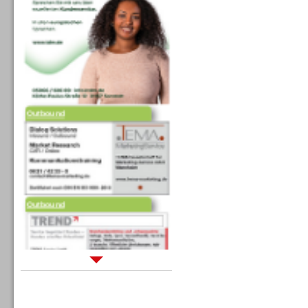
Outbound
Outbound
Sprachdialogsysteme u. Ki/
Sprachassistenten