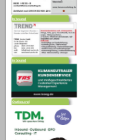
Inbound
Inbound
Outbound