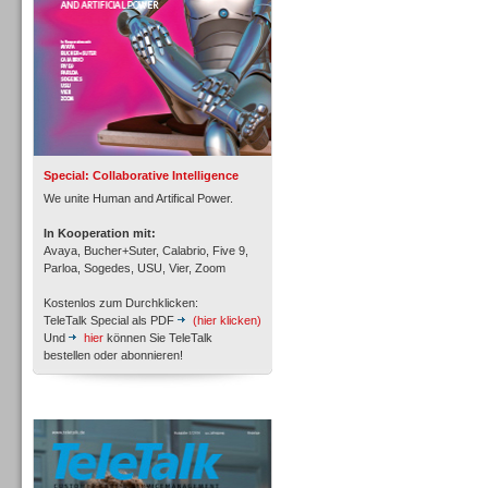
Inbound
Special: Collaborative Intelligence
We unite Human and Artifical Power.
In Kooperation mit:
Avaya, Bucher+Suter, Calabrio, Five 9,
Parloa, Sogedes, USU, Vier, Zoom
Kostenlos zum Durchklicken:
TeleTalk Special als PDF
(hier klicken)
Und
hier
können Sie TeleTalk
bestellen oder abonnieren!
Inbound
TeleTalk Archiv