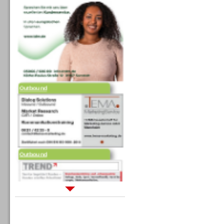
Outbound
Outbound
Sprachdialogsysteme u. Ki/
Sprachassistenten