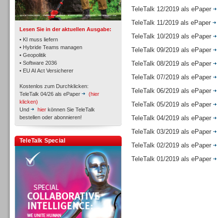
TK- und ACD-Systeme
TeleTalk 12/2019 als ePaper
TeleTalk 11/2019 als ePaper
Lesen Sie in der aktuellen Ausgabe:
TeleTalk 10/2019 als ePaper
• KI muss liefern
• Hybride Teams managen
TeleTalk 09/2019 als ePaper
• Geopolitik
• Software 2036
TeleTalk 08/2019 als ePaper
Workforce-Management
• EU AI Act Versicherer
TeleTalk 07/2019 als ePaper
Kostenlos zum Durchklicken:
TeleTalk 06/2019 als ePaper
TeleTalk 04/26 als ePaper
(hier
klicken)
TeleTalk 05/2019 als ePaper
Und
hier
können Sie TeleTalk
bestellen oder abonnieren!
TeleTalk 04/2019 als ePaper
Personal
TeleTalk 03/2019 als ePaper
TeleTalk Special
TeleTalk 02/2019 als ePaper
TeleTalk 01/2019 als ePaper
Personal