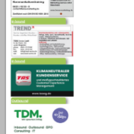
Inbound
Inbound
Outbound