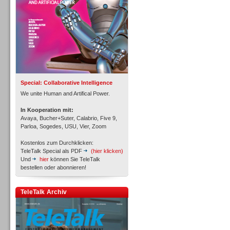
Inbound
Special: Collaborative Intelligence
We unite Human and Artifical Power.
In Kooperation mit:
Avaya, Bucher+Suter, Calabrio, Five 9,
Parloa, Sogedes, USU, Vier, Zoom
Kostenlos zum Durchklicken:
TeleTalk Special als PDF
(hier klicken)
Und
hier
können Sie TeleTalk
bestellen oder abonnieren!
TeleTalk Archiv
Inbound