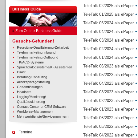
TeleTalk 02/2025 als ePaper
Business Guide
TeleTalk 01/2025 als ePaper
TeleTalk 05/2024 als ePaper
»
Zum Online-Business Guide
TeleTalk 04/2024 als ePaper
TeleTalk 03/2024 als ePaper
Gesucht-Gefunden!
Recruiting-Qualifizierung-Zeitarbeit
TeleTalk 02/2024 als ePaper
Telefonmarketing Inbound
TeleTalk 01/2024 als ePaper
Telefonmarketing Outbound
TK/ACD-Systeme
TeleTalk 06/2023 als ePaper
Sprachdialogsysteme/KI-Assistenten
Dialer
TeleTalk 05/2023 als ePaper
Beratung/Consulting
Arbeitsplatzgestaltung
TeleTalk 04/2023 als ePaper
Gesamtlösungen
TeleTalk 03/2023 als ePaper
Headsets
Logging/Monitoring/
TeleTalk 02/2023 als ePaper
Qualitätssicherung
Contact Center u. CRM Software
TeleTalk 01/2023 als ePaper
Workforce-Management
Mehrwertdienste/Servicenummern
TeleTalk 06/2022 als ePaper
TeleTalk 05/2022 als ePaper
Termine
TeleTalk 04/2022 als ePaper