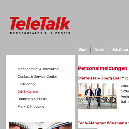
Start
News
Job & Kar
Personalmeldungen
Management & Innovation
Contact & Service Center
Staffelstab-Übergabe: “ 
Fachbeiträge
Zum 
Soft
Job & Karriere
Verä
Branchen & Praxis
hat n
Markt & Produkte
Wissen
Tech-Manager Wiesmann w