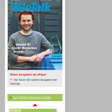
Inbound
Ältere Ausgaben als ePaper
Hier
lesen Sie weitere Ausgaben der
TeleTalk.
»
Zum Online-Business Guide
Inbound