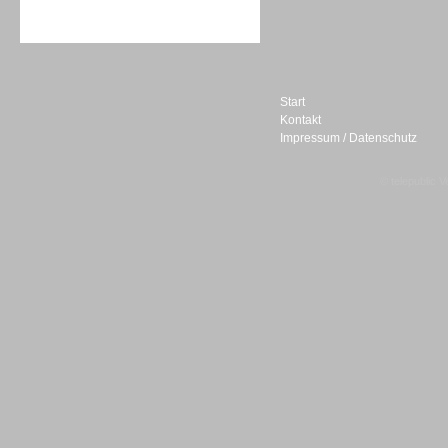
Sprachdialogsysteme u. Ki/
Sprachassistenten
Start
Kontakt
Impressum / Datenschutz
Sprachdialogsysteme u. Ki/
Sprachassistenten
© telepublic V