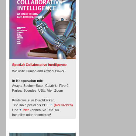
Personal
Inbound
Special: Collaborative Intelligence
We unite Human and Artifical Power.
In Kooperation mit:
Avaya, Bucher+Suter, Calabrio, Five 9,
Parloa, Sogedes, USU, Vier, Zoom
Kostenlos zum Durchklicken:
TeleTalk Special als PDF
(hier klicken)
Und
hier
können Sie TeleTalk
bestellen oder abonnieren!
TeleTalk Archiv
Inbound