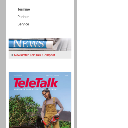
Termine
Partner
Service
Immer Up-To-Date
»
Newsletter TeleTalk-Compact
TeleTalk 04/26