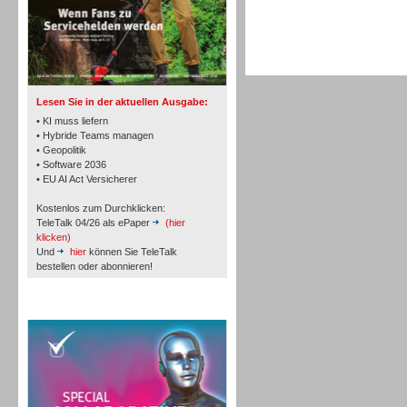
TK- und ACD-Systeme
Lesen Sie in der aktuellen Ausgabe:
• KI muss liefern
• Hybride Teams managen
• Geopolitik
• Software 2036
Workforce-Management
• EU AI Act Versicherer
Kostenlos zum Durchklicken:
TeleTalk 04/26 als ePaper
(hier
klicken)
Und
hier
können Sie TeleTalk
bestellen oder abonnieren!
Personal
TeleTalk Special