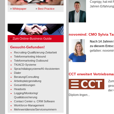
Cognigy, hat mit
Jahren Erfahrung 
»
Whitepaper
»
Best Practice
Business Guide
novomind: CMO Sylvia Ta
»
Zum Online-Business Guide
Nach 14 Jahren b
zu diesem Entsc
Gesucht-Gefunden!
gefallen: novomind
Recruiting-Qualifizierung-Zeitarbeit
Telefonmarketing Inbound
Telefonmarketing Outbound
TK/ACD-Systeme
Sprachdialogsysteme/KI-Assistenten
Dialer
CCT erweitert Vertriebsm
Beratung/Consulting
Arbeitsplatzgestaltung
Zum
Gesamtlösungen
gesc
Headsets
der 
Logging/Monitoring/
Diplom-Ingen...
Qualitätssicherung
Contact Center u. CRM Software
Workforce-Management
Mehrwertdienste/Servicenummern