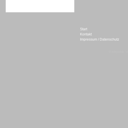
Sprachdialogsysteme u. Ki/
Sprachassistenten
Start
Kontakt
Impressum / Datenschutz
Sprachdialogsysteme u. Ki/
Sprachassistenten
© telepublic V