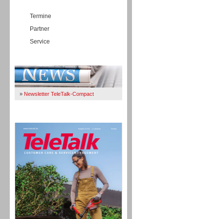
Termine
Partner
Service
Immer Up-To-Date
»
Newsletter TeleTalk-Compact
TeleTalk 04/26