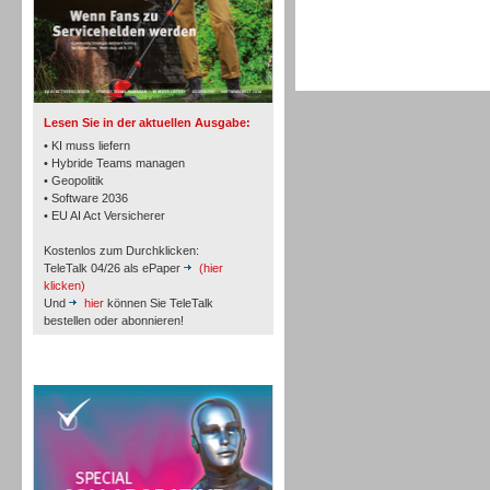
TK- und ACD-Systeme
Lesen Sie in der aktuellen Ausgabe:
• KI muss liefern
• Hybride Teams managen
• Geopolitik
• Software 2036
Workforce-Management
• EU AI Act Versicherer
Kostenlos zum Durchklicken:
TeleTalk 04/26 als ePaper
(hier
klicken)
Und
hier
können Sie TeleTalk
bestellen oder abonnieren!
Personal
TeleTalk Special