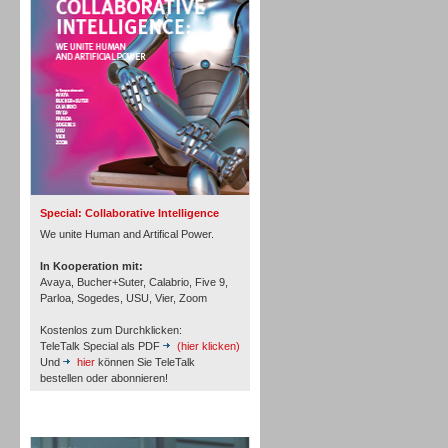
Personal
Inbound
Special: Collaborative Intelligence
We unite Human and Artifical Power.
In Kooperation mit:
Avaya, Bucher+Suter, Calabrio, Five 9,
Parloa, Sogedes, USU, Vier, Zoom
Kostenlos zum Durchklicken:
TeleTalk Special als PDF
(hier klicken)
Und
hier
können Sie TeleTalk
bestellen oder abonnieren!
TeleTalk Archiv
Inbound