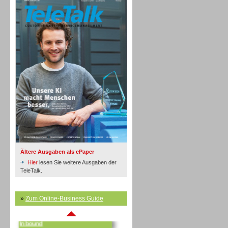
Inbound
Ältere Ausgaben als ePaper
Hier
lesen Sie weitere Ausgaben der
TeleTalk.
»
Zum Online-Business Guide
Inbound