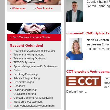
Cognigy, hat mit
Jahren Erfahrung 
»
Whitepaper
»
Best Practice
Business Guide
novomind: CMO Sylvia Ta
»
Zum Online-Business Guide
Nach 14 Jahren b
zu diesem Entsc
Gesucht-Gefunden!
gefallen: novomind
Recruiting-Qualifizierung-Zeitarbeit
Telefonmarketing Inbound
Telefonmarketing Outbound
TK/ACD-Systeme
Sprachdialogsysteme/KI-Assistenten
Dialer
CCT erweitert Vertriebsm
Beratung/Consulting
Arbeitsplatzgestaltung
Zum
Gesamtlösungen
gesc
Headsets
der 
Logging/Monitoring/
Diplom-Ingen...
Qualitätssicherung
Contact Center u. CRM Software
Workforce-Management
Mehrwertdienste/Servicenummern