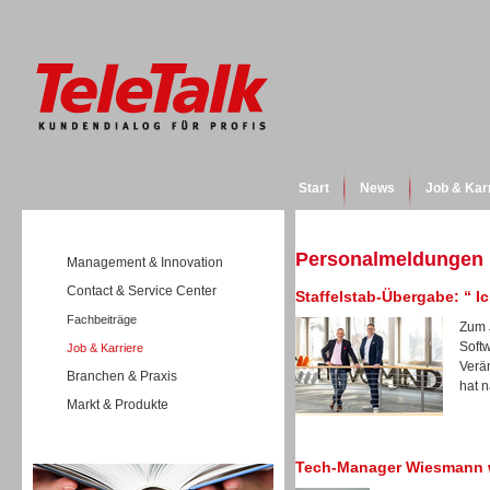
Start
News
Job & Kar
Personalmeldungen
Management & Innovation
Contact & Service Center
Staffelstab-Übergabe: “ 
Fachbeiträge
Zum 
Soft
Job & Karriere
Verä
Branchen & Praxis
hat n
Markt & Produkte
Wissen
Tech-Manager Wiesmann w